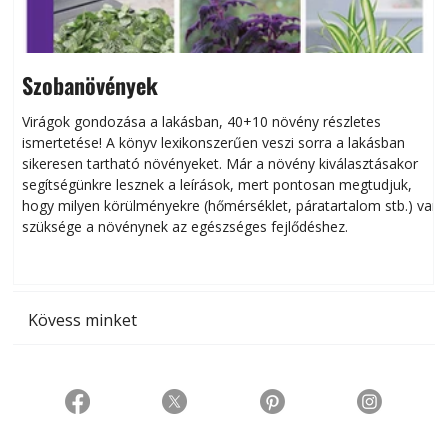
Szobanövények
Virágok gondozása a lakásban, 40+10 növény részletes
ismertetése! A könyv lexikonszerűen veszi sorra a lakásban
s
sikeresen tart­ha­tó növényeket. Már a növény kiválasztásakor
h
segítségünkre lesznek a leírások, mert pontosan megtudjuk,
k
hogy milyen körülményekre (hőmérséklet, páratartalom stb.) van
szüksége a növénynek az egészséges fejlődéshez.
t
Kövess minket