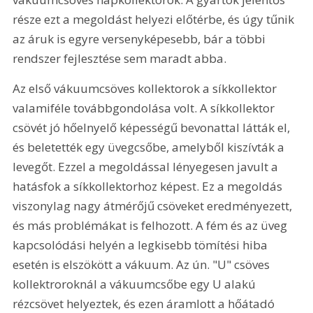
része ezt a megoldást helyezi előtérbe, és úgy tűnik 
az áruk is egyre versenyképesebb, bár a többi 
rendszer fejlesztése sem maradt abba.
Az első vákuumcsöves kollektorok a síkkollektor 
valamiféle továbbgondolása volt. A síkkollektor 
csövét jó hőelnyelő képességű bevonattal látták el, 
és beletették egy üvegcsőbe, amelyből kiszívták a 
levegőt. Ezzel a megoldással lényegesen javult a 
hatásfok a síkkollektorhoz képest. Ez a megoldás 
viszonylag nagy átmérőjű csöveket eredményezett, 
és más problémákat is felhozott. A fém és az üveg 
kapcsolódási helyén a legkisebb tömítési hiba 
esetén is elszökött a vákuum. Az ún. "U" csöves 
kollektroroknál a vákuumcsőbe egy U alakú 
rézcsövet helyeztek, és ezen áramlott a hőátadó 