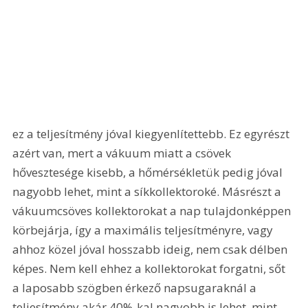
ez a teljesítmény jóval kiegyenlítettebb. Ez egyrészt 
azért van, mert a vákuum miatt a csövek 
hővesztesége kisebb, a hőmérsékletük pedig jóval 
nagyobb lehet, mint a síkkollektoroké. Másrészt a 
vákuumcsöves kollektorokat a nap tulajdonképpen 
körbejárja, így a maximális teljesítményre, vagy 
ahhoz közel jóval hosszabb ideig, nem csak délben 
képes. Nem kell ehhez a kollektorokat forgatni, sőt 
a laposabb szögben érkező napsugaraknál a 
teljesítmény akár 40%-kal nagyobb is lehet, mint 