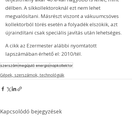
délben. A síkkollektoroknál ezt nem lehet 
megvalósítani. Másrészt viszont a vákuumcsöves 
kollektorból törés esetén a folyadék elszökik, azt 
újraindítani csak speciális javítás után lehetséges.
A cikk az Ezermester alábbi nyomtatott 
lapszámában érhető el: 2010/tél.
szerszám
megújuló energia
napkollektor
Gépek, szerszámok, technológiák
Kapcsolódó bejegyzések