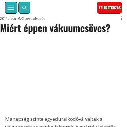
FELIRATKOZÁS
2011. febr. 6.
2 perc olvasás
Miért éppen vákuumcsöves?
Manapság szinte egyeduralkodóvá váltak a 
vákuumcsöves napkollektorok. A gyártók jelentős 