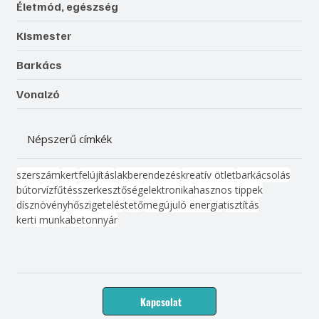
Életmód, egészség
Kismester
Barkács
Vonalzó
Népszerű címkék
szerszám
kert
felújítás
lakberendezés
kreatív ötlet
barkácsolás
bútor
víz
fűtés
szerkesztőség
elektronika
hasznos tippek
dísznövény
hőszigetelés
tető
megújuló energia
tisztítás
kerti munka
beton
nyár
Kapcsolat