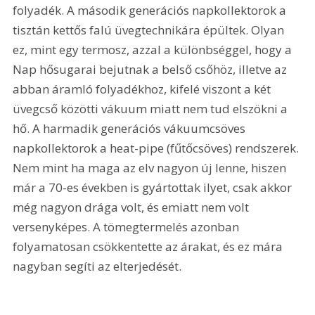
folyadék. A második generációs napkollektorok a 
tisztán kettős falú üvegtechnikára épültek. Olyan 
ez, mint egy termosz, azzal a különbséggel, hogy a 
Nap hősugarai bejutnak a belső csőhöz, illetve az 
abban áramló folyadékhoz, kifelé viszont a két 
üvegcső közötti vákuum miatt nem tud elszökni a 
hő. A harmadik generációs vákuumcsöves 
napkollektorok a heat-pipe (fűtőcsöves) rendszerek. 
Nem mint ha maga az elv nagyon új lenne, hiszen 
már a 70-es években is gyártottak ilyet, csak akkor 
még nagyon drága volt, és emiatt nem volt 
versenyképes. A tömegtermelés azonban 
folyamatosan csökkentette az árakat, és ez mára 
nagyban segíti az elterjedését.