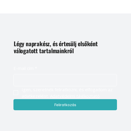
Légy naprakész, és értesülj elsőként
válogatott tartalmainkról
E-mail cím
*
Igen, szeretnék feliratkozni, és elfogadom az 
adatkezelést. 
Adatvédelmi tájékoztató
Feliratkozás