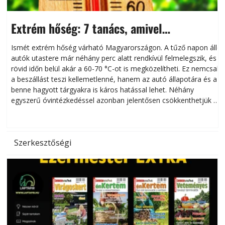
Extrém hőség: 7 tanács, amivel
megóvhatjuk autónkat a nyári károktól
Ismét extrém hőség várható Magyarországon. A tűző napon álló
autók utastere már néhány perc alatt rendkívül felmelegszik, és
rövid időn belül akár a 60-70 °C-ot is megközelítheti. Ez nemcsak
n
a beszállást teszi kellemetlenné, hanem az autó állapotára és a
benne hagyott tárgyakra is káros hatással lehet. Néhány
egyszerű óvintézkedéssel azonban jelentősen csökkenthetjük a
hőség káros hatásait.
l
Szerkesztőségi