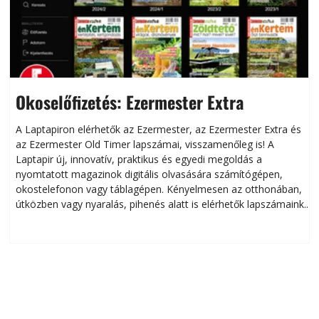
Okoselőfizetés: Ezermester Extra
A Laptapiron elérhetők az Ezermester, az Ezermester Extra és
az Ezermester Old Timer lapszámai, visszamenőleg is! A
Laptapir új, innovatív, praktikus és egyedi megoldás a
L
nyomtatott magazinok digitális olvasására számítógépen,
okostelefonon vagy táblagépen. Kényelmesen az otthonában,
útközben vagy nyaralás, pihenés alatt is elérhetők lapszámaink.
ú
Bárhol, bármikor, akár külföldön élve vagy dolgozva is
B
olvashatók az Ezermester lapszámai. A Laptapir kényelmes
megoldás, mert: – t