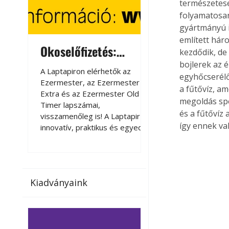
természetese
folyamatosan
gyártmányú i
említett hár
Okoselőfizetés:
Okoselőfizetés
kezdődik, de
Ezermester Extra
bojlerek az é
A Laptapiron elérhetők az
A Laptapiron elérhető
egyhőcserélő
Ezermester, az Ezermester
Ezermester, az Ezer
a fűtővíz, am
Extra és az Ezermester Old
Extra és az Ezermest
megoldás spe
Timer lapszámai,
Timer lapszámai,
és a fűtővíz 
visszamenőleg is! A Laptapir új,
visszamenőleg is! A La
így ennek va
innovatív, praktikus és egyedi
innovatív, praktikus 
megoldás a nyomtatott
megoldás a nyomtato
magazinok digitális olvasására
magazinok digitális o
számítógépen, okostelefonon
számítógépen, okost
vagy táblagépen. Kényelmesen
vagy táblagépen. Ké
Kiadványaink
az otthonában, útközben vagy
az otthonában, útköz
nyaralás, pihenés alatt is
nyaralás, pihenés alat
elérhetők lapszámaink. Bárhol,
elérhetők lapszámaink
bármikor, akár külföldön élve
bármikor, akár külföld
vagy dolgozva is olvashatók az
vagy dolgozva is olv