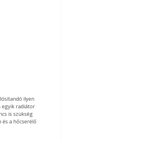
egyik radiátor 
ncs is szükség 
 és a hőcserélő 