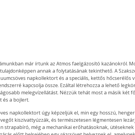
zámunkban már írtunk az Atmos faelgázosító kazánokról. Mo
ulajdonképpen annak a folytatásának tekinthető. A Szaksze
kuumcsöves napkollektort és a speciális, kettős hőcserélős v
rendszerré kapcsolja össze. Ezáltal létrehozza a lehető legk
ágosabb melegvízellátást. Nézzük tehát most a másik két fő
 és a bojlert.
es napkollektort úgy képzeljük el, min egy hosszú, hengere
evegőt kiszivattyúzzák, és természetesen légmentesen lezár
 strapabíró, még a mechanikai erőhatásoknak, ütéseknek is j
zárás előtt belsejében egy rézcsövet helyeznek el, amelynek 