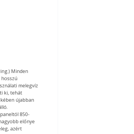
m hosszú 
sználati melegvíz 
 ki, tehát 
ekében újabban 
ló. 
paneltól 850-
nagyobb előnye 
eg, azért 