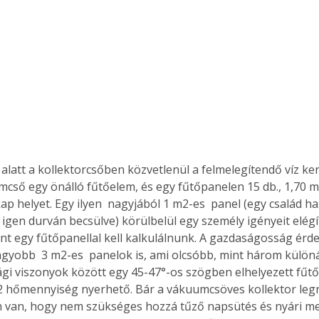
cső egy önálló fűtőelem, és egy fűtőpanelen 15 db., 1,70 
 helyet. Egy ilyen  nagyjából 1 m2-es  panel (egy család ha
igen durván becsülve) körülbelül egy személy igényeit elégíti
t egy fűtőpanellal kell kalkulálnunk. A gazdaságosság érd
gyobb  3 m2-es  panelok is, ami olcsóbb, mint három különál
i viszonyok között egy 45-47°-os szögben elhelyezett fűtő
 hőmennyiség nyerhető. Bár a vákuumcsöves kollektor leg
van, hogy nem szükséges hozzá tűző napsütés és nyári mel