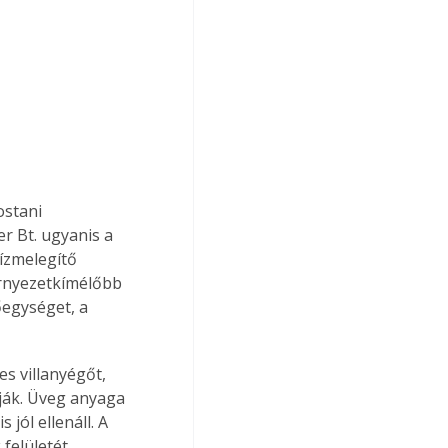
stani 
r Bt. ugyanis a 
ízmelegítő 
örnyezetkímélőbb 
egységet, a 
s villanyégőt, 
ják. Üveg anyaga 
ól ellenáll. A 
felületét 