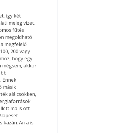
ti meleg vizet. 
omos fűtés 
n megoldható  
 a megfelelő 
100, 200 vagy 
ahhoz, hogy egy 
Ha mégsem, akkor 
óbb 
. Ennek 
ő másik 
ték alá csökken, 
ergiaforrások 
ett ma is ott 
Alapeset 
 kazán. Arra is 