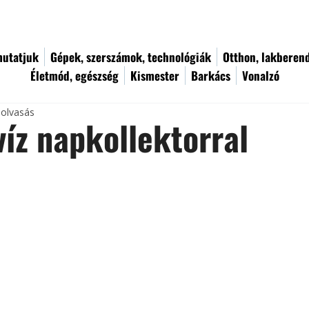
utatjuk
Gépek, szerszámok, technológiák
Otthon, lakberen
Életmód, egészség
Kismester
Barkács
Vonalzó
 olvasás
íz napkollektorral