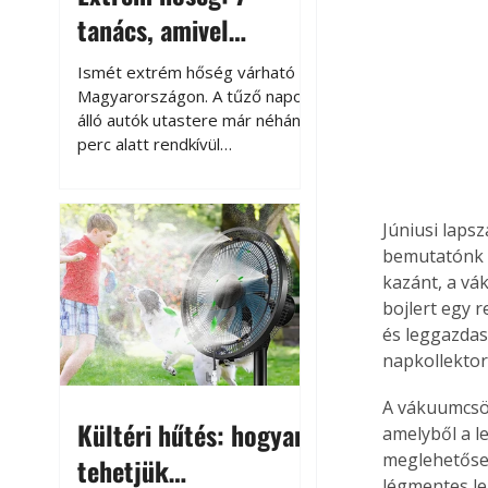
tanács, amivel
megóvhatjuk
Ismét extrém hőség várható
autónkat a nyári
Magyarországon. A tűző napon
álló autók utastere már néhány
károktól
perc alatt rendkívül
felmelegszik, és rövid időn belül
akár a 60-70 °C-ot is
megközelítheti. Ez nemcsak a
Júniusi laps
beszállást teszi kellemetlenné,
bemutatónk t
hanem az autó állapotára és a
kazánt, a vá
benne hagyott tárgyakra is
bojlert egy 
káros hatással lehet. Néhány
és leggazdas
egyszerű óvintézkedéssel
azonban jelentősen
napkollektort
csökkenthetjük a hőség káros
A vákuumcsöv
hatásait.
Kültéri hűtés: hogyan
amelyből a l
meglehetősen
tehetjük
légmentes le