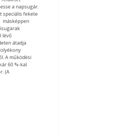
hesse a napsugár. 
 speciális fekete 
k  másképpen 
hősugarak 
 lévő 
leten átadja 
folyékony 
ől. A működési 
kár 60 %-kal 
. (A 