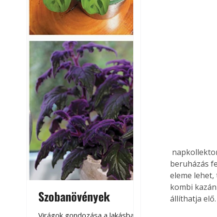
 napkollektorral, a kettős hőcserélővel megteremtjük egy később megvalósítandó ilyen 
beruházás fel
eleme lehet,
kombi kazánr
Szobanövények
Virágoskert: k
állíthatja elő.
teraszon, laká
Virágok gondozása a lakásban,