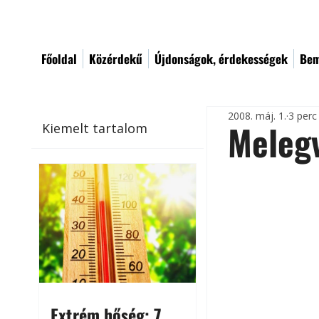
Főoldal
Közérdekű
Újdonságok, érdekességek
Bem
2008. máj. 1.
3 perc
Melegv
Kiemelt tartalom
Extrém hőség: 7