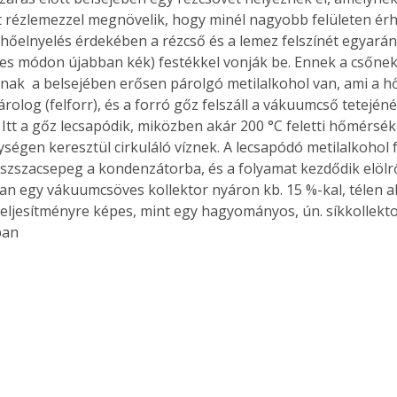
t rézlemezzel megnövelik, hogy minél nagyobb felületen ér
 hőelnyelés érdekében a rézcső és a lemez felszínét egyaránt
ekes módon újabban kék) festékkel vonják be. Ennek a csőne
ak  a belsejében erősen párolgó metilalkohol van, ami a 
rolog (felforr), és a forró gőz felszáll a vákuumcső tetejénél
 Itt a gőz lecsapódik, miközben akár 200 °C feletti hőmérsék
gységen keresztül cirkuláló víznek. A lecsapódó metilalkohol 
iszszacsepeg a kondenzátorba, és a folyamat kezdődik elölr
an egy vákuumcsöves kollektor nyáron kb. 15 %-kal, télen a
ljesítményre képes, mint egy hagyományos, ún. síkkollektor
ban 