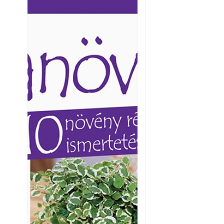
Ezermester lapszámai. A
Ezermester lapszámai
Laptapir kényelmes megoldás,
Laptapir kényelmes 
mert: – t
mert: – t