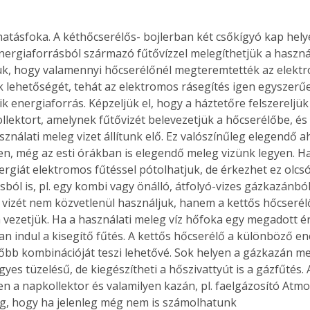
ergiaforrásból származó fűtővízzel melegíthetjük a használa
k, hogy valamennyi hőcserélőnél megteremtették az elektr
 lehetőségét, tehát az elektromos rásegítés igen egyszerűe
k energiaforrás. Képzeljük el, hogy a háztetőre felszereljük
lektort, amelynek fűtővizét belevezetjük a hőcserélőbe, és 
sználati meleg vizet állítunk elő. Ez valószínűleg elegendő 
en, még az esti órákban is elegendő meleg vizünk legyen. 
ergiát elektromos fűtéssel pótolhatjuk, de érkezhet ez olcs
sból is, pl. egy kombi vagy önálló, átfolyó-vizes gázkazánból
t vizét nem közvetlenül használjuk, hanem a kettős hőcserél
 vezetjük. Ha a használati meleg víz hőfoka egy megadott ér
n indul a kisegítő fűtés. A kettős hőcserélő a különböző en
bb kombinációját teszi lehetővé. Sok helyen a gázkazán mell
gyes tüzelésű, de kiegészítheti a hőszivattyút is a gázfűtés. 
n a napkollektor és valamilyen kazán, pl. faelgázosító Atmos
g, hogy ha jelenleg még nem is számolhatunk 