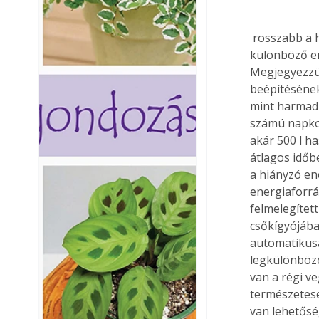
 rosszabb a hatásfoka. A kéthőcserélős- bojlerban két csőkígyó kap helyet, így két 
különböző en
Megjegyezzü
beépítésének
mint harmadi
számú napkol
akár 500 l ha
átlagos időb
a hiányzó en
energiaforrá
felmelegítet
csőkígyójába
automatikusa
legkülönböző
van a régi ve
természetese
van lehetősé