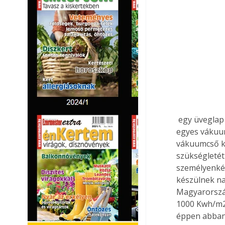
 egy üveglap alatt a kollektorcsőben közvetlenül a felmelegítendő víz kering.) Minden 
egyes vákuum
vákuumcső kap
szükségletét 
személyenkén
készülnek na
Magyarország
1000 Kwh/m2
éppen abban 