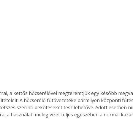
tételeit. A hőcserélő fűtővezetéke bármilyen központi fűtés 
 tetszés szerinti bekötéseket tesz lehetővé. Adott esetben ni
a, a használati meleg vizet teljes egészében a normál kazán
ertben,
Gyógyító növények: a
 
sban
természet kincsei az