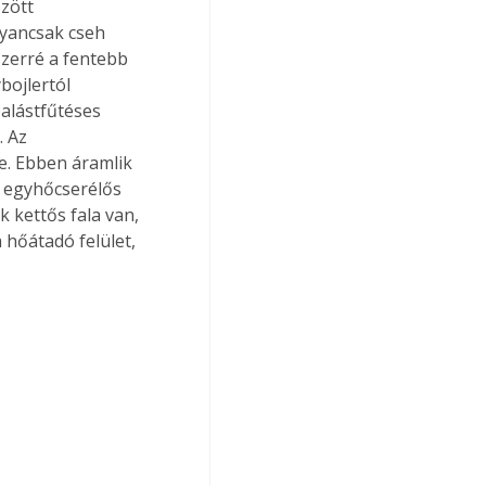
zött 
gyancsak cseh 
zerré a fentebb 
bojlertól 
palástfűtéses 
 Az 
e. Ebben áramlik 
z egyhőcserélős 
 kettős fala van, 
 hőátadó felület, 