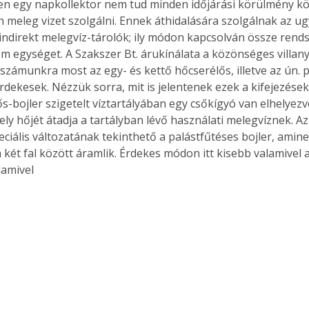
n egy napkollektor nem tud minden időjárási körülmény kö
 meleg vizet szolgálni. Ennek áthidalására szolgálnak az u
ndirekt melegvíz-tárolók; ily módon kapcsolván össze rends
om egységet. A Szakszer Bt. árukínálata a közönséges villany
Együtt jobban megéri!
 számunkra most az egy- és kettő hőcserélős, illetve az ún. 
Bővebb információ itt!
rdekesek. Nézzük sorra, mit is jelentenek ezek a kifejezések.
k az
Együtt jobban megéri! A
s-bojler szigetelt víztartályában egy csőkígyó van elhelyezv
mester
könyvek tetszőleges
ely hőjét átadja a tartályban lévő használati melegvíznek. A
er Old
párosítással kedvezményes
ciális változatának tekinthető a palástfűtéses bojler, aminek
áron, 0 Ft postaköltséggel
a két fal között áramlik. Érdekes módon itt kisebb valamivel a
ptapir új,
megrendelhetők!
lamivel 
és egyedi
tt
lvasására
elefonon
nyelmesen
ben vagy
t is
. Bárhol,
ön élve
ashatók az