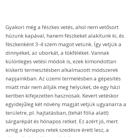
Gyakori még a fészkes vetés, ahol nem vetősort 
húzunk kapával, hanem fészkeket alakítunk ki, és 
fészkenként 3-4 szem magot vetünk. Így vetjük a 
dinnyéket, az uborkát, a tökféléket. Vannak 
különleges vetési módok is, ezek kimondottan 
kiskerti termesztésben alkalmazott módszerek 
napjainkban. Az üzemi termelésben a gépesítés 
miatt már nem állják meg helyüket, de egy házi 
kertben kifejezetten hasznosak. Kevert vetéskor 
egyidejűleg két növény magját vetjük ugyanarra a 
területre, pl. hajtatásban, (tehát fólia alatt) 
sárgarépát és hónapos retket. Ez azért jó, mert 
amíg a hónapos retek szedésre érett lesz, a 