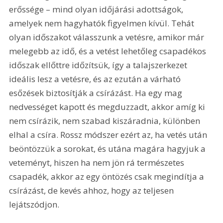
erőssége – mind olyan időjárási adottságok, 
amelyek nem hagyhatók figyelmen kívül. Tehát 
olyan időszakot válasszunk a vetésre, amikor már 
melegebb az idő, és a vetést lehetőleg csapadékos 
időszak ellőttre időzítsük, így a talajszerkezet 
ideális lesz a vetésre, és az ezután a várható 
esőzések biztosítják a csírázást. Ha egy mag 
nedvességet kapott és megduzzadt, akkor amíg ki 
nem csírázik, nem szabad kiszáradnia, különben 
elhal a csíra. Rossz módszer ezért az, ha vetés után 
beöntözzük a sorokat, és utána magára hagyjuk a 
veteményt, hiszen ha nem jön rá természetes 
csapadék, akkor az egy öntözés csak megindítja a 
csírázást, de kevés ahhoz, hogy az teljesen 
lejátszódjon.