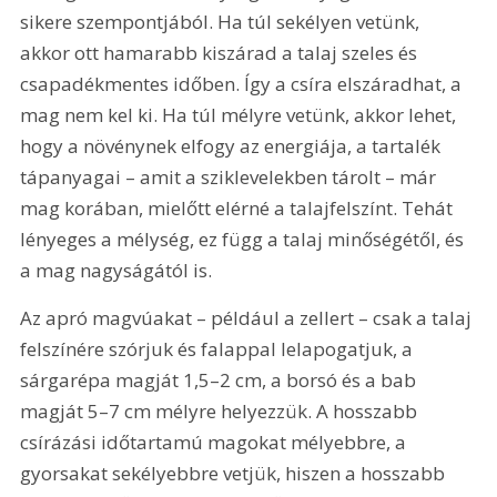
sikere szempontjából. Ha túl sekélyen vetünk, 
akkor ott hamarabb kiszárad a talaj szeles és 
csapadékmentes időben. Így a csíra elszáradhat, a 
mag nem kel ki. Ha túl mélyre vetünk, akkor lehet, 
hogy a növénynek elfogy az energiája, a tartalék 
tápanyagai – amit a sziklevelekben tárolt – már 
mag korában, mielőtt elérné a talajfelszínt. Tehát 
lényeges a mélység, ez függ a talaj minőségétől, és 
a mag nagyságától is.
Az apró magvúakat – például a zellert – csak a talaj 
felszínére szórjuk és falappal lelapogatjuk, a 
sárgarépa magját 1,5–2 cm, a borsó és a bab 
magját 5–7 cm mélyre helyezzük. A hosszabb 
csírázási időtartamú magokat mélyebbre, a 
gyorsakat sekélyebbre vetjük, hiszen a hosszabb 