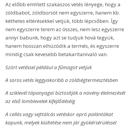
Az előbb említett szakaszos vetés lényege, hogy a 
zöldbabot, zöldborsót nem egyszerre, hanem kb. 
kéthetes eltérésekkel vetjük, több lépcsőben. Így 
nem egyszerre terem az összes, nem lesz egyszerre 
annyi babunk, hogy azt se tudjuk hová tegyük, 
hanem hosszan elhúzódik a termés, és egyszerre 
mindig csak kevesebb betakarítanivaló van.
Szórt vetéssel például a fűmagot vetjük
A soros vetés leggyakoribb a zöldségtermesztésben
A sziklevél tápanyagai biztosítják a növény élelmezését 
az első lomblevelek kifejlődéséig
A cellás vagy sejttálcás vetéskor apró palántákat 
kapunk, melyek kiültetése nem jár gyökérsérüléssel