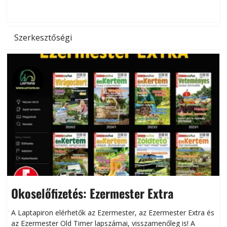
d
Szerkesztőségi
Okoselőfizetés: Ezermester Extra
A Laptapiron elérhetők az Ezermester, az Ezermester Extra és
az Ezermester Old Timer lapszámai, visszamenőleg is! A