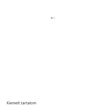
Szárazság a kertben – az aszály hatása a
növényekre és a védekezés lehetőségei
Kiemelt tartalom