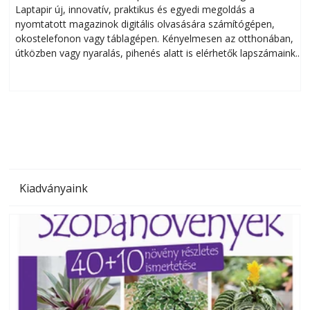
Laptapir új, innovatív, praktikus és egyedi megoldás a
L
nyomtatott magazinok digitális olvasására számítógépen,
okostelefonon vagy táblagépen. Kényelmesen az otthonában,
útközben vagy nyaralás, pihenés alatt is elérhetők lapszámaink.
ú
Bárhol, bármikor, akár külföldön élve vagy dolgozva is
B
olvashatók az Ezermester lapszámai. A Laptapir kényelmes
megoldás, mert: – t
Kiadványaink