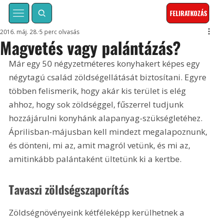
FELIRATKOZÁS
2016. máj. 28.
5 perc olvasás
Magvetés vagy palántázás?
Már egy 50 négyzetméteres konyhakert képes egy 
négytagú család zöldségellátását biztosítani. Egyre 
többen felismerik, hogy akár kis terület is elég 
ahhoz, hogy sok zöldséggel, fűszerrel tudjunk 
hozzájárulni konyhánk alapanyag-szükségletéhez. 
Áprilisban-májusban kell mindezt megalapoznunk, 
és dönteni, mi az, amit magról vetünk, és mi az, 
amitinkább palántaként ültetünk ki a kertbe.
Tavaszi zöldségszaporítás
Zöldségnövényeink kétféleképp kerülhetnek a 