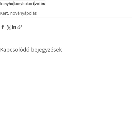
konyha
konyhakert
vetés
Kert, növényápolás
Kapcsolódó bejegyzések