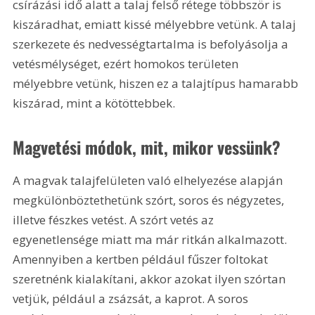
csírázási idő alatt a talaj felső rétege többször is 
kiszáradhat, emiatt kissé mélyebbre vetünk. A talaj 
szerkezete és nedvességtartalma is befolyásolja a 
vetésmélységet, ezért homokos területen 
mélyebbre vetünk, hiszen ez a talajtípus hamarabb 
kiszárad, mint a kötöttebbek.
Magvetési módok, mit, mikor vessünk?
A magvak talajfelületen való elhelyezése alapján 
megkülönböztethetünk szórt, soros és négyzetes, 
illetve fészkes vetést. A szórt vetés az 
egyenetlensége miatt ma már ritkán alkalmazott. 
Amennyiben a kertben például fűszer foltokat 
szeretnénk kialakítani, akkor azokat ilyen szórtan 
vetjük, például a zsázsát, a kaprot. A soros 