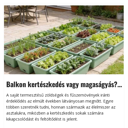
Balkon kertészkedés vagy magaságyás?
Helytakarékos kertészkedés
A saját termesztésű zöldségek és fűszernövények iránti
érdeklődés az elmúlt években látványosan megnőtt. Egyre
többen szeretnék tudni, honnan származik az élelmiszer az
l
asztalukra, miközben a kertészkedés sokak számára
kikapcsolódást és feltöltődést is jelent.
é