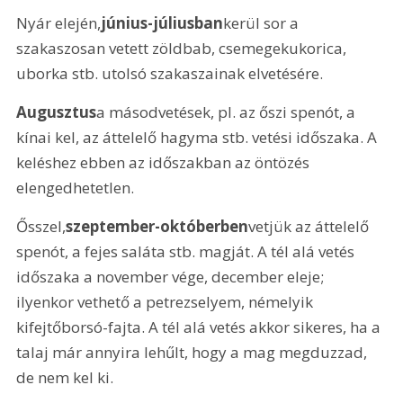
Nyár elején,
június-júliusban
kerül sor a 
szakaszosan vetett zöldbab, csemegekukorica, 
uborka stb. utolsó szakaszainak elvetésére.
Augusztus
a másodvetések, pl. az őszi spenót, a 
kínai kel, az áttelelő hagyma stb. vetési időszaka. A 
keléshez ebben az időszakban az öntözés 
elengedhetetlen.
Ősszel,
szeptember-októberben
vetjük az áttelelő 
spenót, a fejes saláta stb. magját. A tél alá vetés 
időszaka a november vége, december eleje; 
ilyenkor vethető a petrezselyem, némelyik 
kifejtőborsó-fajta. A tél alá vetés akkor sikeres, ha a 
talaj már annyira lehűlt, hogy a mag megduzzad, 
de nem kel ki.