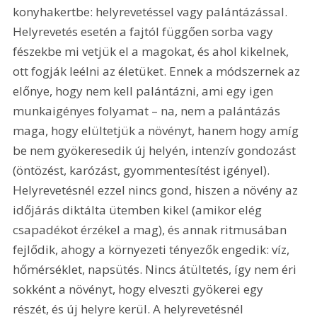
konyhakertbe: helyrevetéssel vagy palántázással. 
Helyrevetés esetén a fajtól függően sorba vagy 
fészekbe mi vetjük el a magokat, és ahol kikelnek, 
ott fogják leélni az életüket. Ennek a módszernek az 
előnye, hogy nem kell palántázni, ami egy igen 
munkaigényes folyamat – na, nem a palántázás 
maga, hogy elültetjük a növényt, hanem hogy amíg 
be nem gyökeresedik új helyén, intenzív gondozást 
(öntözést, karózást, gyommentesítést igényel). 
Helyrevetésnél ezzel nincs gond, hiszen a növény az 
időjárás diktálta ütemben kikel (amikor elég 
csapadékot érzékel a mag), és annak ritmusában 
fejlődik, ahogy a környezeti tényezők engedik: víz, 
hőmérséklet, napsütés. Nincs átültetés, így nem éri 
sokként a növényt, hogy elveszti gyökerei egy 
részét, és új helyre kerül. A helyrevetésnél 