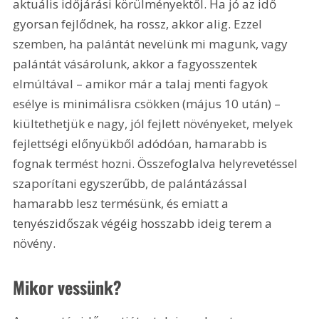
aktuális időjárási körülményektől. Ha jó az idő 
gyorsan fejlődnek, ha rossz, akkor alig. Ezzel 
szemben, ha palántát nevelünk mi magunk, vagy 
palántát vásárolunk, akkor a fagyosszentek 
elmúltával – amikor már a talaj menti fagyok 
esélye is minimálisra csökken (május 10 után) – 
kiültethetjük e nagy, jól fejlett növényeket, melyek 
fejlettségi előnyükből adódóan, hamarabb is 
fognak termést hozni. Összefoglalva helyrevetéssel 
szaporítani egyszerűbb, de palántázással 
hamarabb lesz termésünk, és emiatt a 
tenyészidőszak végéig hosszabb ideig terem a 
növény.
Mikor vessünk?