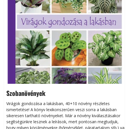
Szobanövények
Virágok gondozása a lakásban, 40+10 növény részletes
ismertetése! A könyv lexikonszerűen veszi sorra a lakásban
s
sikeresen tart­ha­tó növényeket. Már a növény kiválasztásakor
h
segítségünkre lesznek a leírások, mert pontosan megtudjuk,
k
hogy milyen körülményekre (hőmérséklet, páratartalom stb.) van