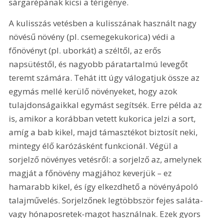
sárgarépának kicsi a térigénye.
A kulisszás vetésben a kulisszának használt nagy 
növésű növény (pl. csemegekukorica) védi a 
főnövényt (pl. uborkát) a széltől, az erős 
napsütéstől, és nagyobb páratartalmú levegőt 
teremt számára. Tehát itt úgy válogatjuk össze az 
egymás mellé kerülő növényeket, hogy azok 
tulajdonságaikkal egymást segítsék. Erre példa az 
is, amikor a korábban vetett kukorica jelzi a sort, 
amíg a bab kikel, majd támasztékot biztosít neki, 
mintegy élő karózásként funkcionál. Végül a 
sorjelző növényes vetésről: a sorjelző az, amelynek 
magját a főnövény magjához keverjük – ez 
hamarabb kikel, és így elkezdhető a növényápoló 
talajművelés. Sorjelzőnek legtöbbször fejes saláta- 
vagy hónaposretek-magot használnak. Ezek gyors 