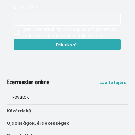
E-mail cím
*
Igen, szeretnék feliratkozni, és elfogadom az 
adatkezelést. 
Adatvédelmi tájékoztató
Feliratkozás
Ezermester online
Lap tetejére
Rovatok
Közérdekű
Újdonságok, érdekességek