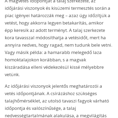
A magvetés időpontját a talaj szerkezete, az 
időjárási viszonyok és kisüzemi termesztés során a 
piac igényei határozzák meg – azaz úgy időzítjük a 
vetést, hogy akkorra legyen betakarítás, amikor 
épp keresik az adott terményt. A talaj szerkezete 
kora tavasszal módosíthatja a vetésidőt, mert ha 
annyira nedves, hogy ragad, nem tudunk bele vetni. 
Vagy másik példa: a hamarabb melegedő laza 
homoktalajokon korábban, s a magvak 
kiszáradása elleni védekezésül kissé mélyebbre 
vetünk.
Az időjárási viszonyok jelentős meghatározói a 
vetés időpontjának. A csírázáshoz szükséges 
talajhőmérséklet, az utolsó tavaszi fagyok várható 
időpontja és valószínűsége, a talaj 
nedvességtartalmának alakulása, a megvilágítás 