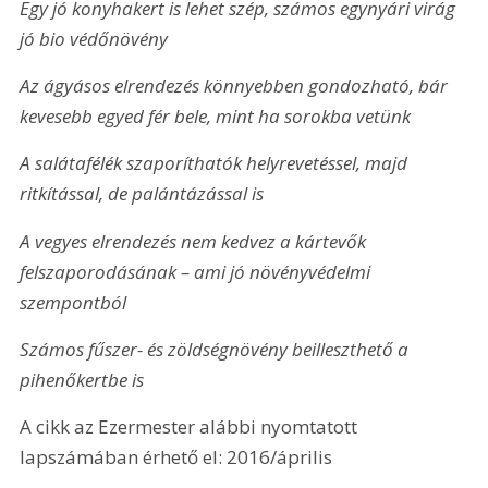
Egy jó konyhakert is lehet szép, számos egynyári virág 
jó bio védőnövény
Az ágyásos elrendezés könnyebben gondozható, bár 
kevesebb egyed fér bele, mint ha sorokba vetünk
A salátafélék szaporíthatók helyrevetéssel, majd 
ritkítással, de palántázással is
A vegyes elrendezés nem kedvez a kártevők 
felszaporodásának – ami jó növényvédelmi 
szempontból
Számos fűszer- és zöldségnövény beilleszthető a 
pihenőkertbe is
A cikk az Ezermester alábbi nyomtatott 
lapszámában érhető el: 2016/április