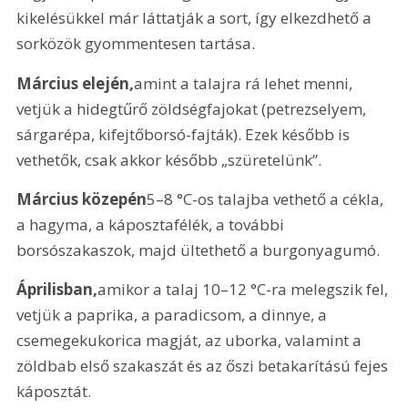
kikelésükkel már láttatják a sort, így elkezdhető a 
sorközök gyommentesen tartása.
Március elején,
amint a talajra rá lehet menni, 
vetjük a hidegtűrő zöldségfajokat (petrezselyem, 
sárgarépa, kifejtőborsó-fajták). Ezek később is 
vethetők, csak akkor később „szüretelünk”.
Március közepén
5–8 °C-os talajba vethető a cékla, 
a hagyma, a káposztafélék, a további 
borsószakaszok, majd ültethető a burgonyagumó.
Áprilisban,
amikor a talaj 10–12 °C-ra melegszik fel, 
vetjük a paprika, a paradicsom, a dinnye, a 
csemegekukorica magját, az uborka, valamint a 
zöldbab első szakaszát és az őszi betakarítású fejes 
káposztát.