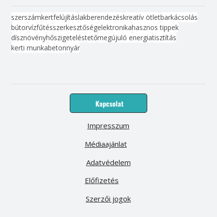
szerszám
kert
felújítás
lakberendezés
kreatív ötlet
barkácsolás
bútor
víz
fűtés
szerkesztőség
elektronika
hasznos tippek
dísznövény
hőszigetelés
tető
megújuló energia
tisztítás
kerti munka
beton
nyár
Kapcsolat
Impresszum
Médiaajánlat
Adatvédelem
Előfizetés
Szerzői jogok