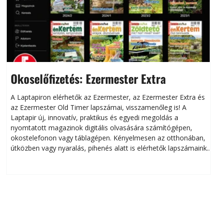
Okoselőfizetés: Ezermester Extra
A Laptapiron elérhetők az Ezermester, az Ezermester Extra és
az Ezermester Old Timer lapszámai, visszamenőleg is! A
Laptapir új, innovatív, praktikus és egyedi megoldás a
L
nyomtatott magazinok digitális olvasására számítógépen,
okostelefonon vagy táblagépen. Kényelmesen az otthonában,
útközben vagy nyaralás, pihenés alatt is elérhetők lapszámaink.
ú
Bárhol, bármikor, akár külföldön élve vagy dolgozva is
B
olvashatók az Ezermester lapszámai. A Laptapir kényelmes
megoldás, mert: – t