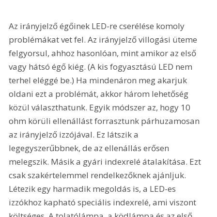
Az irányjelző égőinek LED-re cserélése komoly 
problémákat vet fel. Az irányjelző villogási üteme 
felgyorsul, ahhoz hasonlóan, mint amikor az első 
vagy hátsó égő kiég. (A kis fogyasztású LED nem 
terhel eléggé be.) Ha mindenáron meg akarjuk 
oldani ezt a problémát, akkor három lehetőség 
közül választhatunk. Egyik módszer az, hogy 10 
ohm körüli ellenállást forrasztunk párhuzamosan 
az irányjelző izzójával. Ez látszik a 
legegyszerűbbnek, de az ellenállás erősen 
melegszik. Másik a gyári indexrelé átalakítása. Ezt 
csak szakértelemmel rendelkezőknek ajánljuk. 
Létezik egy harmadik megoldás is, a LED-es 
izzókhoz kapható speciális indexrelé, ami viszont 
költséges. A tolatólámpa, a ködlámpa és az első 