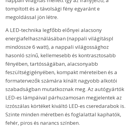
nappali világítás mellett így az irányjelző, a 
tompított és a távolsági fény egyaránt e 
megoldással jön létre.
A LED-technika legfőbb előnyei alacsony 
energiafelhasználásában (nappali világításpl 
mindössze 6 watt), a nappali világossághoz 
hasonló színű, kellemesebb és kontrasztosabb 
fényében, tartósságában, alacsonyabb 
feszültségigényében, kompakt méreteiben és a 
formatervezők számára kínált nagyobb alkotói 
szabadságban mutatkoznak meg. Az autógyártók 
LED-es lámpáival párhuzamosan megjelentek az 
izzószálas körtéket kiváltó LED-es cseredarabok is. 
Szinte minden méretben és foglalattal kaphatók, 
fehér, piros és narancs színben.