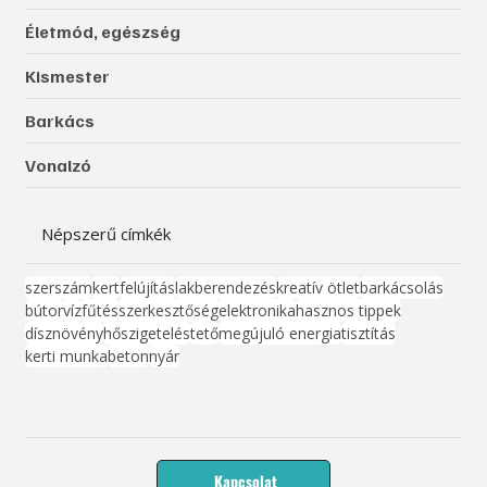
Életmód, egészség
Kismester
Barkács
Vonalzó
Népszerű címkék
szerszám
kert
felújítás
lakberendezés
kreatív ötlet
barkácsolás
bútor
víz
fűtés
szerkesztőség
elektronika
hasznos tippek
dísznövény
hőszigetelés
tető
megújuló energia
tisztítás
kerti munka
beton
nyár
Kapcsolat