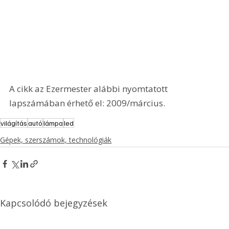
A cikk az Ezermester alábbi nyomtatott 
lapszámában érhető el: 2009/március.
világítás
autó
lámpa
led
Gépek, szerszámok, technológiák
Kapcsolódó bejegyzések