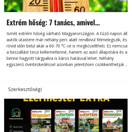
Extrém hőség: 7 tanács, amivel
megóvhatjuk autónkat a nyári károktól
Ismét extrém hőség várható Magyarországon. A tűző napon álló
autók utastere már néhány perc alatt rendkívül felmelegszik, és
rövid időn belül akár a 60-70 °C-ot is megközelítheti. Ez nemcsak
n
a beszállást teszi kellemetlenné, hanem az autó állapotára és a
benne hagyott tárgyakra is káros hatással lehet. Néhány
egyszerű óvintézkedéssel azonban jelentősen csökkenthetjük a
hőség káros hatásait.
l
Szerkesztőségi