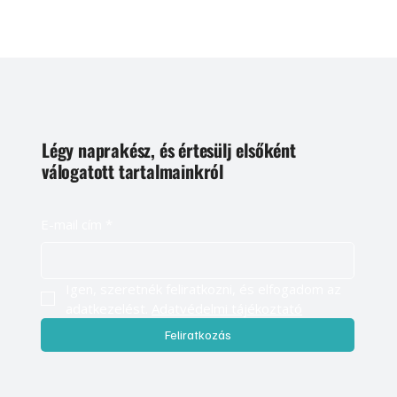
Légy naprakész, és értesülj elsőként
válogatott tartalmainkról
E-mail cím
*
Igen, szeretnék feliratkozni, és elfogadom az 
adatkezelést. 
Adatvédelmi tájékoztató
Feliratkozás