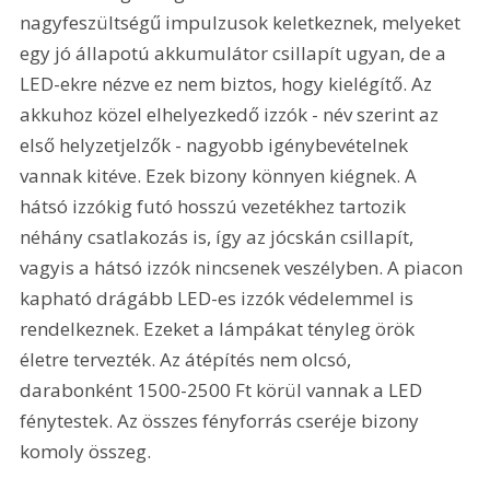
nagyfeszültségű impulzusok keletkeznek, melyeket 
egy jó állapotú akkumulátor csillapít ugyan, de a 
LED-ekre nézve ez nem biztos, hogy kielégítő. Az 
akkuhoz közel elhelyezkedő izzók - név szerint az 
első helyzetjelzők - nagyobb igénybevételnek 
vannak kitéve. Ezek bizony könnyen kiégnek. A 
hátsó izzókig futó hosszú vezetékhez tartozik 
néhány csatlakozás is, így az jócskán csillapít, 
vagyis a hátsó izzók nincsenek veszélyben. A piacon 
kapható drágább LED-es izzók védelemmel is 
rendelkeznek. Ezeket a lámpákat tényleg örök 
életre tervezték. Az átépítés nem olcsó, 
darabonként 1500-2500 Ft körül vannak a LED 
fénytestek. Az összes fényforrás cseréje bizony 
komoly összeg. 