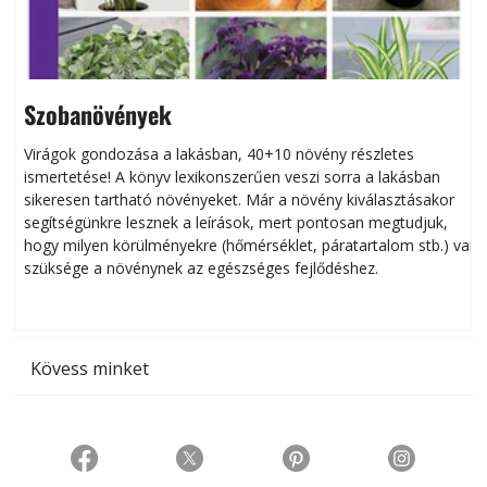
Szobanövények
Virágok gondozása a lakásban, 40+10 növény részletes
ismertetése! A könyv lexikonszerűen veszi sorra a lakásban
s
sikeresen tart­ha­tó növényeket. Már a növény kiválasztásakor
h
segítségünkre lesznek a leírások, mert pontosan megtudjuk,
k
hogy milyen körülményekre (hőmérséklet, páratartalom stb.) van
szüksége a növénynek az egészséges fejlődéshez.
t
Kövess minket