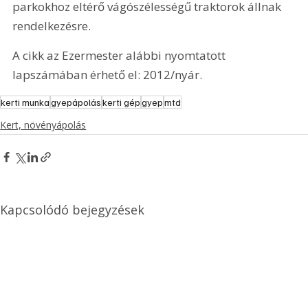
parkokhoz eltérő vágószélességű traktorok állnak 
rendelkezésre.
A cikk az Ezermester alábbi nyomtatott 
lapszámában érhető el: 2012/nyár.
kerti munka
gyepápolás
kerti gép
gyep
mtd
Kert, növényápolás
Kapcsolódó bejegyzések