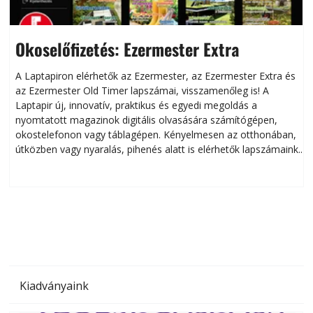
Okoselőfizetés: Ezermester Extra
A Laptapiron elérhetők az Ezermester, az Ezermester Extra és
az Ezermester Old Timer lapszámai, visszamenőleg is! A
Laptapir új, innovatív, praktikus és egyedi megoldás a
L
nyomtatott magazinok digitális olvasására számítógépen,
okostelefonon vagy táblagépen. Kényelmesen az otthonában,
útközben vagy nyaralás, pihenés alatt is elérhetők lapszámaink.
ú
Bárhol, bármikor, akár külföldön élve vagy dolgozva is
B
olvashatók az Ezermester lapszámai. A Laptapir kényelmes
megoldás, mert: – t
Kiadványaink