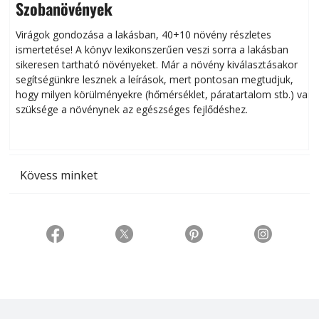
Szobanövények
Virágok gondozása a lakásban, 40+10 növény részletes
ismertetése! A könyv lexikonszerűen veszi sorra a lakásban
s
sikeresen tart­ha­tó növényeket. Már a növény kiválasztásakor
h
segítségünkre lesznek a leírások, mert pontosan megtudjuk,
k
hogy milyen körülményekre (hőmérséklet, páratartalom stb.) van
szüksége a növénynek az egészséges fejlődéshez.
t
Kövess minket