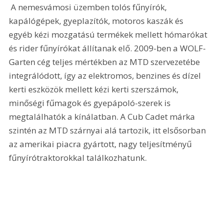
 A nemesvámosi üzemben tolós fűnyírók, 
kapálógépek, gyeplazítók, motoros kaszák és 
egyéb kézi mozgatású termékek mellett hómarókat 
és rider fűnyírókat állítanak elő. 2009-ben a WOLF-
Garten cég teljes mértékben az MTD szervezetébe 
integrálódott, így az elektromos, benzines és dízel 
kerti eszközök mellett kézi kerti szerszámok, 
minőségi fűmagok és gyepápoló-szerek is 
megtalálhatók a kínálatban. A Cub Cadet márka 
szintén az MTD szárnyai alá tartozik, itt elsősorban 
az amerikai piacra gyártott, nagy teljesítményű 
fűnyírótraktorokkal találkozhatunk. 