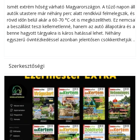
megóvhatjuk autónkat a nyári károktól
Ismét extrém hőség várható Magyarországon. A tűző napon álló
autók utastere már néhány perc alatt rendkívül felmelegszik, és
rövid időn belül akár a 60-70 °C-ot is megközelítheti. Ez nemcsak
n
a beszállást teszi kellemetlenné, hanem az autó állapotára és a
benne hagyott tárgyakra is káros hatással lehet. Néhány
egyszerű óvintézkedéssel azonban jelentősen csökkenthetjük a
hőség káros hatásait.
l
Szerkesztőségi