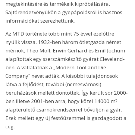
megtekintésére és termékeik kipróbálására. 
Sajtórendezvényükön a gyepápolásról is hasznos 
információkat szerezhettünk.
Az MTD története több mint 75 évvel ezelőttre 
nyúlik vissza. 1932-ben három ötletgazda német 
mérnök, Theo Moll, Erwin Gerhard és Emil Jochum 
alapítottak egy szerszámkészítő gyárat Cleveland-
ben. A vállalatnak a „Modern Tool and Die 
Company” nevet adták. A későbbi tulajdonosok 
látva a fejlődést, további (nemesvámosi) 
beruházások mellett döntöttek. Így került sor 2000-
ben illetve 2001-ben arra, hogy közel 14000 m? 
alapterületű csarnokrendszerrel bővüljön a gyár. 
Ezek mellett egy új festőüzemmel is gazdagodott a 
cég.