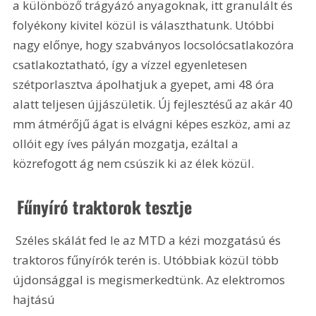
a különböző trágyázó anyagoknak, itt granulált és 
folyékony kivitel közül is választhatunk. Utóbbi 
nagy előnye, hogy szabványos locsolócsatlakozóra 
csatlakoztatható, így a vízzel egyenletesen 
szétporlasztva ápolhatjuk a gyepet, ami 48 óra 
alatt teljesen újjászületik. Új fejlesztésű az akár 40 
mm átmérőjű ágat is elvágni képes eszköz, ami az 
ollóit egy íves pályán mozgatja, ezáltal a 
közrefogott ág nem csúszik ki az élek közül. 
 Fűnyíró traktorok tesztje
 Széles skálát fed le az MTD a kézi mozgatású és 
traktoros fűnyírók terén is. Utóbbiak közül több 
újdonsággal is megismerkedtünk. Az elektromos 
hajtású 