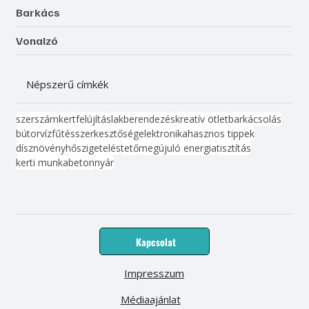
Barkács
Vonalzó
Népszerű címkék
szerszám
kert
felújítás
lakberendezés
kreatív ötlet
barkácsolás
bútor
víz
fűtés
szerkesztőség
elektronika
hasznos tippek
dísznövény
hőszigetelés
tető
megújuló energia
tisztítás
kerti munka
beton
nyár
Kapcsolat
Impresszum
Médiaajánlat