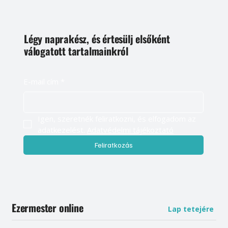
Légy naprakész, és értesülj elsőként
válogatott tartalmainkról
E-mail cím
*
Igen, szeretnék feliratkozni, és elfogadom az 
adatkezelést. 
Adatvédelmi tájékoztató
Feliratkozás
Ezermester online
Lap tetejére