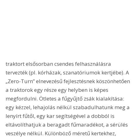
traktort elsősorban csendes felhasználásra 
tervezték (pl. kórházak, szanatóriumok kertjébe). A 
„Zero-Turn” elnevezésű fejlesztésnek köszönhetően 
a traktorok egy része egy helyben is képes 
megfordulni. Ötletes a fűgyűjtő zsák kialakítása: 
egy kézzel, lehajolás nélkül szabadulhatunk meg a 
lenyírt fűtől, egy kar segítségével a dobból is 
eltávolíthatjuk a beragadt fűmaradékot, a sérülés 
veszélye nélkül. Különböző méretű kertekhez, 