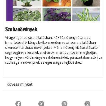
Szobanövények
Virágok gondozása a lakásban, 40+10 növény részletes
ismertetése! A könyv lexikonszerűen veszi sorra a lakásban
s
sikeresen tart­ha­tó növényeket. Már a növény kiválasztásakor
h
segítségünkre lesznek a leírások, mert pontosan megtudjuk,
k
hogy milyen körülményekre (hőmérséklet, páratartalom stb.) van
szüksége a növénynek az egészséges fejlődéshez.
t
Kövess minket