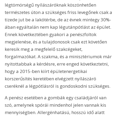
légtömörségű nyílászáróknak köszönhetően 
természetes úton a szükséges friss levegőnek csak a 
tizede jut be a lakótérbe, de az évnek mintegy 30%-
ában egyáltalán nem kap légutánpótlást az épület. 
Ennek következtében gyakori a penészfoltok 
megjelenése, és a tulajdonosok csak ezt követően 
keresik meg a megfelelő szakcégeket, 
forgalmazókat. A szakma, és a minisztériumok már 
nyitottabbak a kérdésre, erre enged következtetni, 
hogy a 2015-ben kiírt épületenergetikai 
korszerűsítés keretében elvégzett nyílászáró 
cseréknél a légpótlásról is gondoskodni szükséges.
A penész esetében a gombák egy családjáról van 
szó, amelynek spórái mindenhol jelen vannak kis 
mennyiségben. Allergénhatású, hosszú idő alatt 