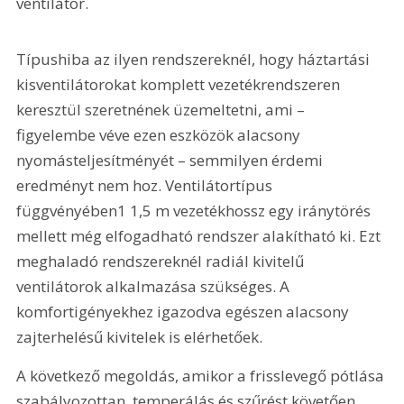
ventilátor.
Típushiba az ilyen rendszereknél, hogy háztartási 
kisventilátorokat komplett vezetékrendszeren 
keresztül szeretnének üzemeltetni, ami – 
figyelembe véve ezen eszközök alacsony 
nyomásteljesítményét – semmilyen érdemi 
eredményt nem hoz. Ventilátortípus 
függvényében1 1,5 m vezetékhossz egy iránytörés 
mellett még elfogadható rendszer alakítható ki. Ezt 
meghaladó rendszereknél radiál kivitelű 
ventilátorok alkalmazása szükséges. A 
komfortigényekhez igazodva egészen alacsony 
zajterhelésű kivitelek is elérhetőek.
A következő megoldás, amikor a frisslevegő pótlása 
szabályozottan, temperálás és szűrést követően 