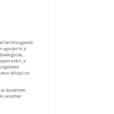
ti fal hőszigetelő 
e ugorjon ki a 
 (bádogozás, 
ppen ezért, a 
zigetelési 
aton lefolyó víz 
lés vezethet 