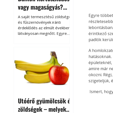
vagy magaságyás?
Helytakarékos
Egyre többet 
A saját termesztésű zöldségek
részletesebb
kertészkedés
és fűszernövények iránti
lebontásban. 
érdeklődés az elmúlt években
látványosan megnőtt. Egyre
érintkező sz
többen szeretnék tudni, honnan
padlók kerül
származik az élelmiszer az
asztalukra, miközben a
A homlokzato
kertészkedés sokak számára
hatásoknak. 
kikapcsolódást és feltöltődést
épületeknél,
is jelent.
amire már ne
okozni. Régi,
szigeteljük, 
 Ismert, hog
Utóérő gyümölcsök és
zöldségek – melyek