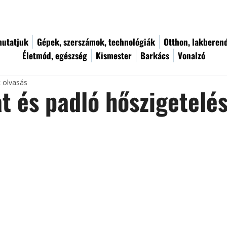
utatjuk
Gépek, szerszámok, technológiák
Otthon, lakberen
Életmód, egészség
Kismester
Barkács
Vonalzó
c olvasás
t és padló hőszigetelé