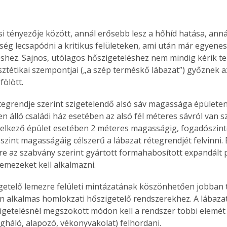
i tényezője között, annál erősebb lesz a hőhíd hatása, an
ség lecsapódni a kritikus felületeken, ami után már egyenes 
hez. Sajnos, utólagos hőszigeteléshez nem mindig kérik te
sztétikai szempontjai („a szép terméskő lábazat”) győznek az
ölött.
en álló családi ház esetében az alsó fél méteres sávról van sz
delkező épület esetében 2 méteres magasságig, fogadószint
ószint magasságáig célszerű a lábazat rétegrendjét felvinni.
re az szabvány szerint gyártott formahabosított expandált po
emezeket kell alkalmazni. 
n alkalmas homlokzati hőszigetelő rendszerekhez. A lábazati
getelésnél megszokott módon kell a rendszer többi elemét
gháló, alapozó, vékonyvakolat) felhordani. 