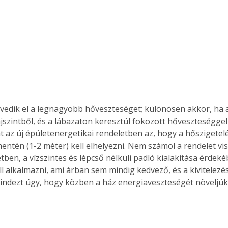
edik el a legnagyobb hőveszteséget; különösen akkor, ha az
jszintből, és a lábazaton keresztül fokozott hőveszteséggel 
át az új épületenergetikai rendeletben az, hogy a hőszigetelé
mentén (1-2 méter) kell elhelyezni. Nem számol a rendelet vis
tben, a vízszintes és lépcső nélküli padló kialakítása érdeké
ll alkalmazni, ami árban sem mindig kedvező, és a kivitelezés
Mindezt úgy, hogy közben a ház energiaveszteségét növeljük