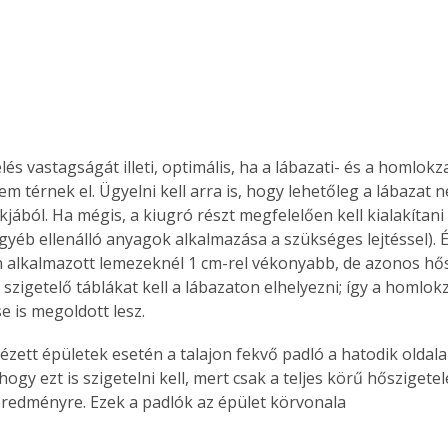
. A
megoldás,
lés vastagságát illeti, optimális, ha a lábazati- és a homlokza
 térnek el. Ügyelni kell arra is, hogy lehetőleg a lábazat n
kjából. Ha mégis, a kiugró részt megfelelően kell kialakítani
yéb ellenálló anyagok alkalmazása a szükséges lejtéssel). É
alkalmazott lemezeknél 1 cm-rel vékonyabb, de azonos hős
 szigetelő táblákat kell a lábazaton elhelyezni; így a homlokz
e is megoldott lesz.
hogy ezt is szigetelni kell, mert csak a teljes körű hőszigete
 eredményre. Ezek a padlók az épület körvonala 