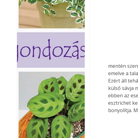
mentén szenv
emelve a tala
Ezért áll teh
külső sávja 
ebben az ese
esztrichet ke
bonyolítja. 