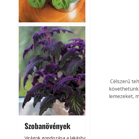
 Célszerű tehát az egész talajon fekvő padlót hőszigetelni. Itt is kétféle módszert 
követhetünk. 
lemezeket, ma
Szobanövények
Virágoskert: k
teraszon, laká
Virágok gondozása a lakásban,