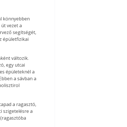
nál könnyebben 
út vezet a 
rvező segítségét, 
 épületfizikai 
ó, egy utcai 
es épületeknél a 
 Ebben a sávban a 
lisztirol 
 szigetelésre a 
 (ragasztóba 