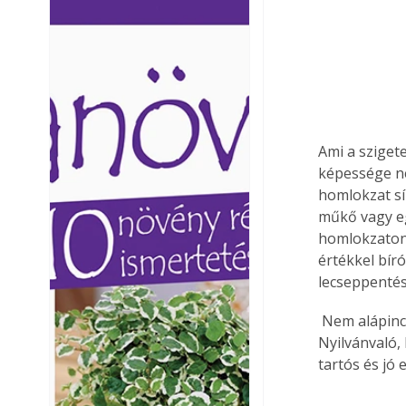
Ezermester lapszámai. A
Ezermester lapszámai
Laptapir kényelmes megoldás,
Laptapir kényelmes 
mert: – t
mert: – t
Ami a szigete
képessége nem
homlokzat sí
műkő vagy eg
homlokzaton 
értékkel bíró
lecseppentés
 Nem alápincézett épületek esetén a talajon fekvő padló a hatodik oldala az épületnek. 
Nyilvánvaló, 
tartós és jó