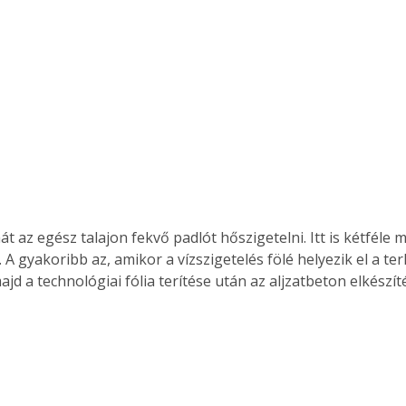
A gyakoribb az, amikor a vízszigetelés fölé helyezik el a te
jd a technológiai fólia terítése után az aljzatbeton elkészít
ertben,
Gyógyító növények: a
sban
természet kincsei az