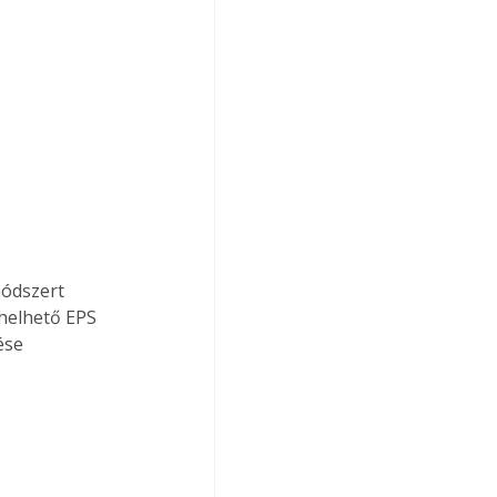
rhelhető EPS 
ése 