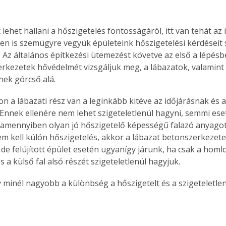
lehet hallani a hőszigetelés fontosságáról, itt van tehát az i
en is szemügyre vegyük épületeink hőszigetelési kérdéseit 
Az általános építkezési ütemezést követve az első a lépésben
erkezetek hővédelmét vizsgáljuk meg, a lábazatok, valamint 
nek górcső alá.
n a lábazati rész van a leginkább kitéve az időjárásnak és 
Ennek ellenére nem lehet szigeteletlenül hagyni, semmi ese
 amennyiben olyan jó hőszigetelő képességű falazó anyagot
m kell külön hőszigetelés, akkor a lábazat betonszerkezete
 de felújított épület esetén ugyanígy járunk, ha csak a homl
és a külső fal alsó részét szigeteletlenül hagyjuk.
y minél nagyobb a különbség a hőszigetelt és a szigeteletle