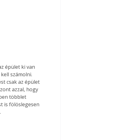
 épület ki van 
kell számolni. 
st csak az épület 
zont azzal, hogy 
ben többlet 
t is fölöslegesen 
.