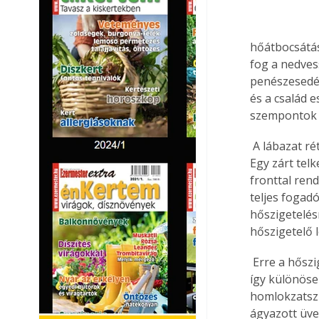
hőátbocsátás
fog a nedves
penészesedés
és a család e
szempontok f
 A lábazat rétegrendje szerint szigetelendő alsó sáv magassága épületenként változik. 
Egy zárt telk
fronttal ren
teljes fogad
hőszigetelés
hőszigetelő l
 Erre a hőszigetelő lemezre felületi mintázatának köszönhetően jobban tapad a ragasztó, 
így különöse
homlokzatszi
ágyazott üve