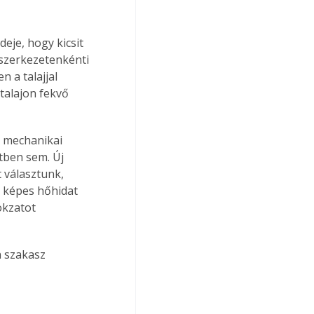
deje, hogy kicsit 
szerkezetenkénti 
 a talajjal 
talajon fekvő 
a mechanikai 
tben sem. Új 
 választunk, 
 képes hőhidat 
okzatot 
n szakasz 