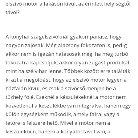
elszívó motor a lakáson kívül, az érintett helyiségtől 
távol?
A konyhai szagelszívóknál gyakori panasz, hogy 
nagyon zajosak. Még alacsony fokozaton is, pedig 
akkor nem is igazán hatásosak még, ha meg turbó 
fokozatra kapcsoljuk, akkor olyan zúgást produkál, 
mint ha szélvihar lenne. Többek között erre találták 
ki azt a megoldást, hogy az elszívó motor legyen a 
házfalán kívül, és csak a szívócső menjen be a 
tűzhely fölé. Ezeknél a készülékeknél a motor nem 
közvetlenül a készülékbe van integrálva, hanem egy 
külön egységként működik, amely falra, vagy a 
tetőre is felszerelhető. Mivel a motor nem a 
készülékben, hanem a konyától távol van, a 