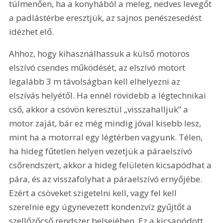
túlmenően, ha a konyhából a meleg, nedves levegőt 
a padlástérbe eresztjük, az sajnos penészesedést 
idézhet elő.
Ahhoz, hogy kihasználhassuk a külső motoros 
elszívó csendes működését, az elszívó motort 
legalább 3 m távolságban kell elhelyezni az 
elszívás helyétől. Ha ennél rövidebb a légtechnikai 
cső, akkor a csövön keresztül „visszahalljuk” a 
motor zaját, bár ez még mindig jóval kisebb lesz, 
mint ha a motorral egy légtérben vagyunk. Télen, 
ha hideg fűtetlen helyen vezetjük a páraelszívó 
csőrendszert, akkor a hideg felületen kicsapódhat a 
pára, és az visszafolyhat a páraelszívó ernyőjébe. 
Ezért a csöveket szigetelni kell, vagy fel kell 
szerelnie egy úgynevezett kondenzvíz gyűjtőt a 
szellőzőcső rendszer belsejében. Ez a kicsapódott 