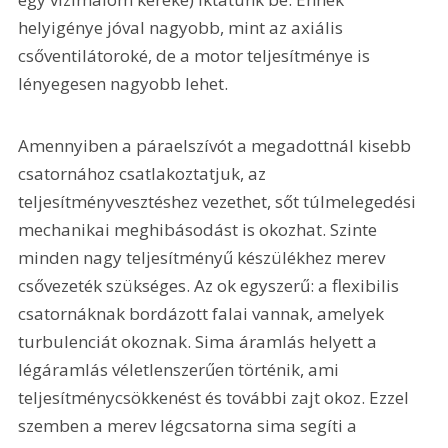
helyigénye jóval nagyobb, mint az axiális 
csőventilátoroké, de a motor teljesítménye is 
lényegesen nagyobb lehet.
Amennyiben a páraelszívót a megadottnál kisebb 
csatornához csatlakoztatjuk, az 
teljesítményvesztéshez vezethet, sőt túlmelegedési 
mechanikai meghibásodást is okozhat. Szinte 
minden nagy teljesítményű készülékhez merev 
csővezeték szükséges. Az ok egyszerű: a flexibilis 
csatornáknak bordázott falai vannak, amelyek 
turbulenciát okoznak. Sima áramlás helyett a 
légáramlás véletlenszerűen történik, ami 
teljesítménycsökkenést és további zajt okoz. Ezzel 
szemben a merev légcsatorna sima segíti a 