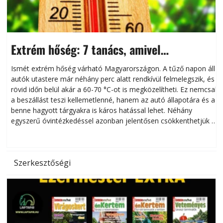
Extrém hőség: 7 tanács, amivel
megóvhatjuk autónkat a nyári károktól
Ismét extrém hőség várható Magyarországon. A tűző napon álló
autók utastere már néhány perc alatt rendkívül felmelegszik, és
rövid időn belül akár a 60-70 °C-ot is megközelítheti. Ez nemcsak
n
a beszállást teszi kellemetlenné, hanem az autó állapotára és a
benne hagyott tárgyakra is káros hatással lehet. Néhány
egyszerű óvintézkedéssel azonban jelentősen csökkenthetjük a
hőség káros hatásait.
l
Szerkesztőségi