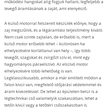
működési hangokat alig fogjuk hallani, legfeljebb a 
levegő áramlásának a zaját, ami elenyésző.
A külső motorral felszerelt készülék előnye, hogy a 
zaj megszűnik, és a légáramlási teljesítmény kiváló. 
Nem csak szinte zajtalan, de erősebb is, mert a 
külső motor erősebb lehet – különösen ha 
elhelyezésére korlátlanul van hely –, így több 
levegőt, szagokat és zsírgőzt szív el, mint egy 
hagyományos páraelszívó. Az elszívó motor 
elhelyezésére több lehetőség is van. 
Legklasszikusabb, amikor a már említett módon a 
falon kívül van, megfelelő időjárási védelemmel és 
áram kivezetéssel. De lehet az épületen belül is a 
légtechnikai cső valamelyik szakaszában, lehet a 
tetőn kívül vagy a tetőtéri csőszakaszban is.