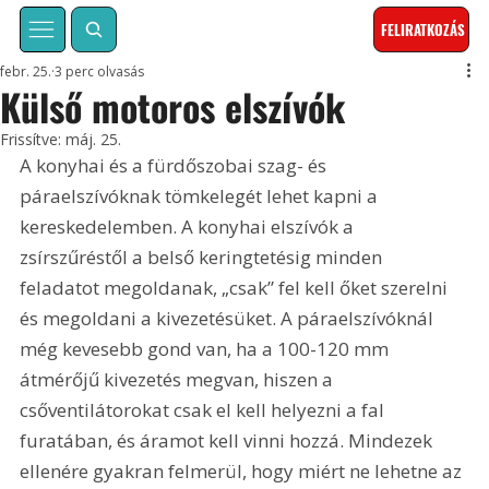
FELIRATKOZÁS
febr. 25.
3 perc olvasás
Külső motoros elszívók
Frissítve:
máj. 25.
A konyhai és a fürdőszobai szag- és 
páraelszívóknak tömkelegét lehet kapni a 
kereskedelemben. A konyhai elszívók a 
zsírszűréstől a belső keringtetésig minden 
feladatot megoldanak, „csak” fel kell őket szerelni 
és megoldani a kivezetésüket. A páraelszívóknál 
még kevesebb gond van, ha a 100-120 mm 
átmérőjű kivezetés megvan, hiszen a 
csőventilátorokat csak el kell helyezni a fal 
furatában, és áramot kell vinni hozzá. Mindezek 
ellenére gyakran felmerül, hogy miért ne lehetne az 