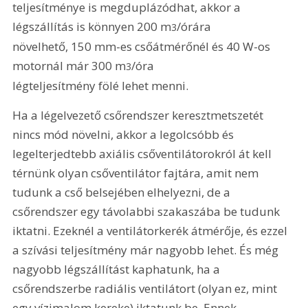
teljesítménye is megduplázódhat, akkor a 
légszállítás is könnyen 200 m
/órára

3
növelhető, 150 mm-es csőátmérőnél és 40 W-os 
motornál már 300 m
/óra

3
légteljesítmény fölé lehet menni.
Ha a légelvezető csőrendszer keresztmetszetét 
nincs mód növelni, akkor a legolcsóbb és 
legelterjedtebb axiális csőventilátorokról át kell 
térnünk olyan csőventilátor fajtára, amit nem 
tudunk a cső belsejében elhelyezni, de a 
csőrendszer egy távolabbi szakaszába be tudunk 
iktatni. Ezeknél a ventilátorkerék átmérője, és ezzel 
a szívási teljesítmény már nagyobb lehet. És még 
nagyobb légszállítást kaphatunk, ha a 
csőrendszerbe radiális ventilátort (olyan ez, mint 
egy vízimalom kereke) iktatunk be. Ennek 