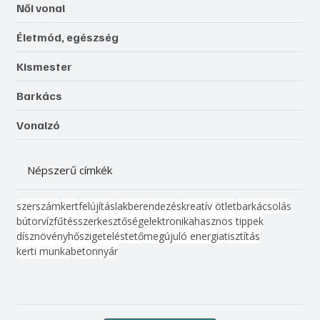
Női vonal
Életmód, egészség
Kismester
Barkács
Vonalzó
Népszerű címkék
szerszám
kert
felújítás
lakberendezés
kreatív ötlet
barkácsolás
bútor
víz
fűtés
szerkesztőség
elektronika
hasznos tippek
dísznövény
hőszigetelés
tető
megújuló energia
tisztítás
kerti munka
beton
nyár