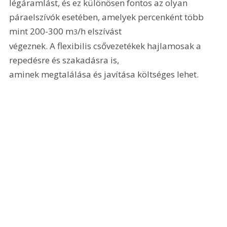
légáramlást, és ez különösen fontos az olyan 
páraelszívók esetében, amelyek percenként több 
mint 200-300 m
/h elszívást

3
végeznek. A flexibilis csővezetékek hajlamosak a 
repedésre és szakadásra is,

aminek megtalálása és javítása költséges lehet.