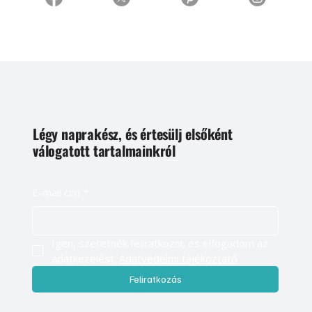
Légy naprakész, és értesülj elsőként
válogatott tartalmainkról
E-mail cím
*
Igen, szeretnék feliratkozni, és elfogadom az 
adatkezelést. 
Adatvédelmi tájékoztató
Feliratkozás