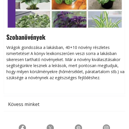
Szobanövények
Virágok gondozása a lakásban, 40+10 növény részletes
ismertetése! A könyv lexikonszerűen veszi sorra a lakásban
s
sikeresen tart­ha­tó növényeket. Már a növény kiválasztásakor
h
segítségünkre lesznek a leírások, mert pontosan megtudjuk,
k
hogy milyen körülményekre (hőmérséklet, páratartalom stb.) van
szüksége a növénynek az egészséges fejlődéshez.
t
Kövess minket