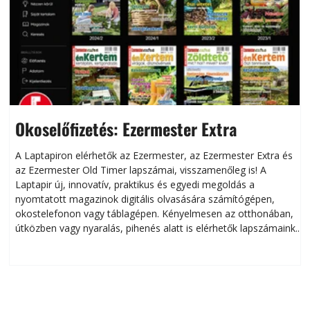
Okoselőfizetés: Ezermester Extra
A Laptapiron elérhetők az Ezermester, az Ezermester Extra és
az Ezermester Old Timer lapszámai, visszamenőleg is! A
Laptapir új, innovatív, praktikus és egyedi megoldás a
L
nyomtatott magazinok digitális olvasására számítógépen,
okostelefonon vagy táblagépen. Kényelmesen az otthonában,
útközben vagy nyaralás, pihenés alatt is elérhetők lapszámaink.
ú
Bárhol, bármikor, akár külföldön élve vagy dolgozva is
B
olvashatók az Ezermester lapszámai. A Laptapir kényelmes
megoldás, mert: – t