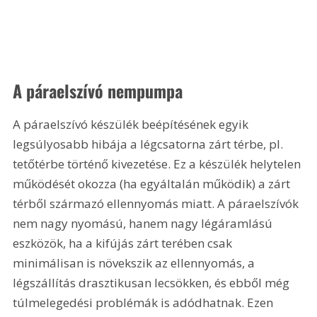
A páraelszívó nempumpa
A páraelszívó készülék beépítésének egyik 
legsúlyosabb hibája a légcsatorna zárt térbe, pl. 
tetőtérbe történő kivezetése. Ez a készülék helytelen 
működését okozza (ha egyáltalán működik) a zárt 
térből származó ellennyomás miatt. A páraelszívók 
nem nagy nyomású, hanem nagy légáramlású 
eszközök, ha a kifújás zárt terében csak 
minimálisan is növekszik az ellennyomás, a 
légszállítás drasztikusan lecsökken, és ebből még 
túlmelegedési problémák is adódhatnak. Ezen 