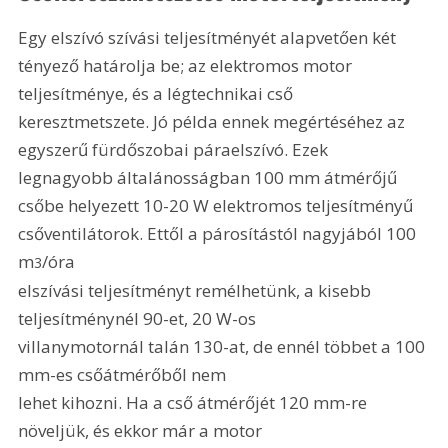
Egy elszívó szívási teljesítményét alapvetően két 
tényező határolja be; az elektromos motor 
teljesítménye, és a légtechnikai cső 
keresztmetszete. Jó példa ennek megértéséhez az 
egyszerű fürdőszobai páraelszívó. Ezek 
legnagyobb általánosságban 100 mm átmérőjű 
csőbe helyezett 10-20 W elektromos teljesítményű 
csőventilátorok. Ettől a párosítástól nagyjából 100 
m
/óra

3
elszívási teljesítményt remélhetünk, a kisebb 
teljesítménynél 90-et, 20 W-os

villanymotornál talán 130-at, de ennél többet a 100 
mm-es csőátmérőből nem

lehet kihozni. Ha a cső átmérőjét 120 mm-re 
növeljük, és ekkor már a motor
