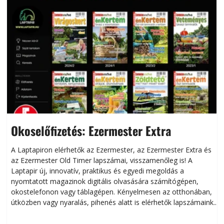
Okoselőfizetés: Ezermester Extra
A Laptapiron elérhetők az Ezermester, az Ezermester Extra és
az Ezermester Old Timer lapszámai, visszamenőleg is! A
Laptapir új, innovatív, praktikus és egyedi megoldás a
L
nyomtatott magazinok digitális olvasására számítógépen,
okostelefonon vagy táblagépen. Kényelmesen az otthonában,
útközben vagy nyaralás, pihenés alatt is elérhetők lapszámaink.
ú
Bárhol, bármikor, akár külföldön élve vagy dolgozva is
B
olvashatók az Ezermester lapszámai. A Laptapir kényelmes