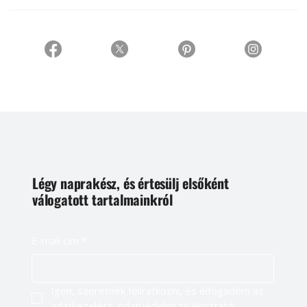
Légy naprakész, és értesülj elsőként
válogatott tartalmainkról
E-mail cím
*
Igen, szeretnék feliratkozni, és elfogadom az 
adatkezelést. 
Adatvédelmi tájékoztató