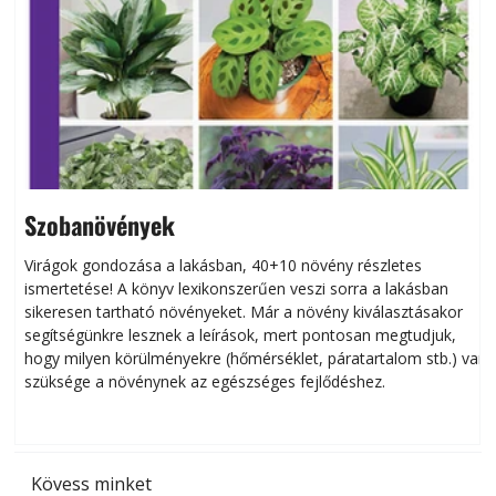
Szobanövények
Virágok gondozása a lakásban, 40+10 növény részletes
ismertetése! A könyv lexikonszerűen veszi sorra a lakásban
s
sikeresen tart­ha­tó növényeket. Már a növény kiválasztásakor
h
segítségünkre lesznek a leírások, mert pontosan megtudjuk,
k
hogy milyen körülményekre (hőmérséklet, páratartalom stb.) van
szüksége a növénynek az egészséges fejlődéshez.
t
Kövess minket