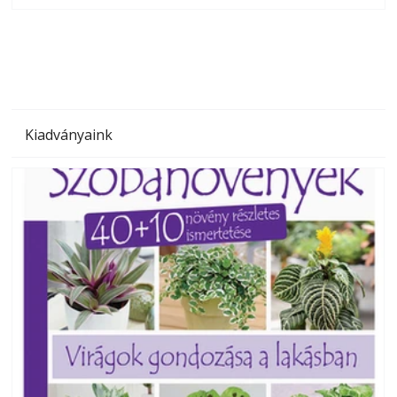
megoldás, mert: – t
Kiadványaink