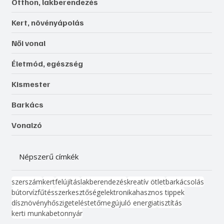
Otthon, lakberendezés
Kert, növényápolás
Női vonal
Életmód, egészség
Kismester
Barkács
Vonalzó
Népszerű címkék
szerszám
kert
felújítás
lakberendezés
kreatív ötlet
barkácsolás
bútor
víz
fűtés
szerkesztőség
elektronika
hasznos tippek
dísznövény
hőszigetelés
tető
megújuló energia
tisztítás
kerti munka
beton
nyár