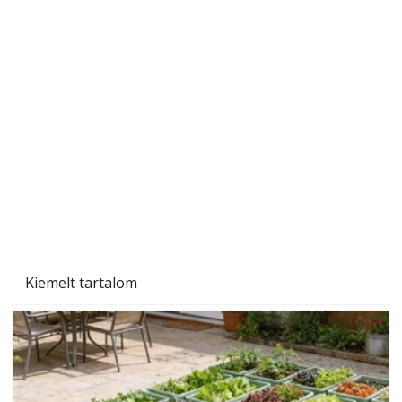
Szárazság a kertben – az aszály hatása a
növényekre és a védekezés lehetőségei
Kiemelt tartalom