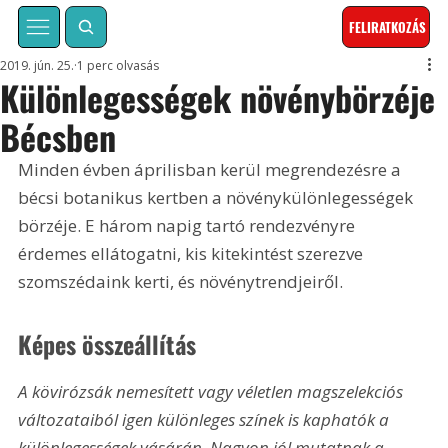
FELIRATKOZÁS
2019. jún. 25.
1 perc olvasás
Különlegességek növénybörzéje
Bécsben
Minden évben áprilisban kerül megrendezésre a 
bécsi botanikus kertben a növénykülönlegességek 
börzéje. E három napig tartó rendezvényre 
érdemes ellátogatni, kis kitekintést szerezve 
szomszédaink kerti, és növénytrendjeiről.
Képes összeállítás
A kövirózsák nemesített vagy véletlen magszelekciós 
változataiból igen különleges színek is kaphatók a 
különlegességek vásárán. Nagyon jól mutatnak a 