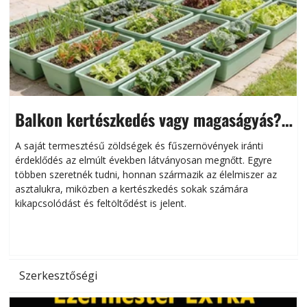
Balkon kertészkedés vagy magaságyás?
Helytakarékos kertészkedés
A saját termesztésű zöldségek és fűszernövények iránti
érdeklődés az elmúlt években látványosan megnőtt. Egyre
többen szeretnék tudni, honnan származik az élelmiszer az
l
asztalukra, miközben a kertészkedés sokak számára
kikapcsolódást és feltöltődést is jelent.
é
d
Szerkesztőségi