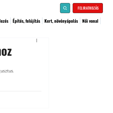
FELIRATKOZÁS
dezés
Építés, felújítás
Kert, növényápolás
Női vonal
hoz
gusztus.