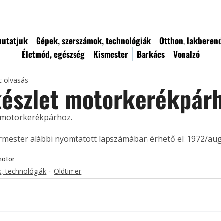
utatjuk
Gépek, szerszámok, technológiák
Otthon, lakberen
Életmód, egészség
Kismester
Barkács
Vonalzó
c olvasás
készlet motorkerékpár
 motorkerékpárhoz. 
ermester alábbi nyomtatott lapszámában érhető el: 1972/au
motor
, technológiák
Oldtimer