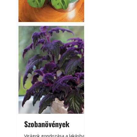
Szobanövények
Virágoskert: k
teraszon, laká
Virágok gondozása a lakásban,