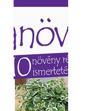
Ezermester lapszámai. A
Ezermester lapszámai
Laptapir kényelmes megoldás,
Laptapir kényelmes 
mert: – t
mert: – t