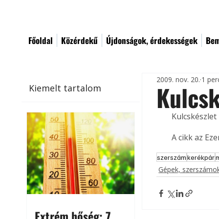
Főoldal
Közérdekű
Újdonságok, érdekességek
Bem
2009. nov. 20.
1 per
Kulcs
Kiemelt tartalom
Kulcskészlet
A cikk az Ez
szerszám
kerékpár
Gépek, szerszámok
Extrém hőség: 7