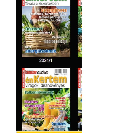
Kültéri hűtés: ho
a teraszt és a ker