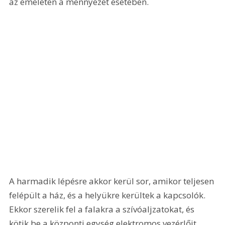
az emeleten a mennyezet esetében.
A harmadik lépésre akkor kerül sor, amikor teljesen 
felépült a ház, és a helyükre kerültek a kapcsolók. 
Ekkor szerelik fel a falakra a szívóaljzatokat, és 
kötik be a központi egység elektromos vezérlőit, 