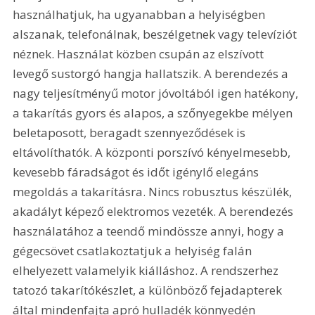
használhatjuk, ha ugyanabban a helyiségben 
alszanak, telefonálnak, beszélgetnek vagy televíziót 
néznek. Használat közben csupán az elszívott 
levegő sustorgó hangja hallatszik. A berendezés a 
nagy teljesítményű motor jóvoltából igen hatékony, 
a takarítás gyors és alapos, a szőnyegekbe mélyen 
beletaposott, beragadt szennyeződések is 
eltávolíthatók. A központi porszívó kényelmesebb, 
kevesebb fáradságot és időt igénylő elegáns 
megoldás a takarításra. Nincs robusztus készülék, 
akadályt képező elektromos vezeték. A berendezés 
használatához a teendő mindössze annyi, hogy a 
gégecsövet csatlakoztatjuk a helyiség falán 
elhelyezett valamelyik kiálláshoz. A rendszerhez 
tatozó takarítókészlet, a különböző fejadapterek 
által mindenfajta apró hulladék könnyedén 