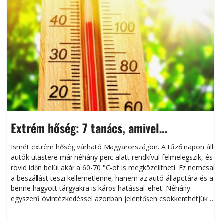
Extrém hőség: 7 tanács, amivel
megóvhatjuk autónkat a nyári károktól
Ismét extrém hőség várható Magyarországon. A tűző napon álló
autók utastere már néhány perc alatt rendkívül felmelegszik, és
rövid időn belül akár a 60-70 °C-ot is megközelítheti. Ez nemcsak
n
a beszállást teszi kellemetlenné, hanem az autó állapotára és a
benne hagyott tárgyakra is káros hatással lehet. Néhány
egyszerű óvintézkedéssel azonban jelentősen csökkenthetjük a
hőség káros hatásait.
l