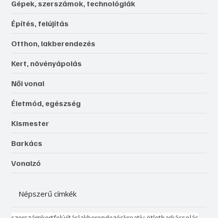
Gépek, szerszámok, technológiák
Építés, felújítás
Otthon, lakberendezés
Kert, növényápolás
Női vonal
Életmód, egészség
Kismester
Barkács
Vonalzó
Népszerű címkék
szerszám
kert
felújítás
lakberendezés
kreatív ötlet
barkácsolás