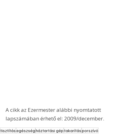
A cikk az Ezermester alábbi nyomtatott 
lapszámában érhető el: 2009/december.
tisztítás
egészség
háztartási gép
takarítás
porszívó