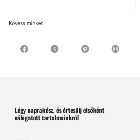
t
Kövess minket
Légy naprakész, és értesülj elsőként
válogatott tartalmainkról
E-mail cím
*