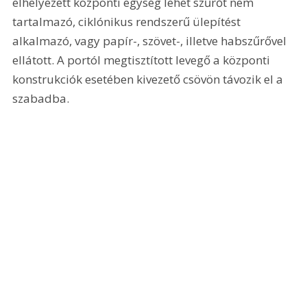
elhelyezett központi egység lehet szűrőt nem 
tartalmazó, ciklónikus rendszerű ülepítést 
alkalmazó, vagy papír-, szövet-, illetve habszűrővel 
ellátott. A portól megtisztított levegő a központi 
konstrukciók esetében kivezető csövön távozik el a 
szabadba.