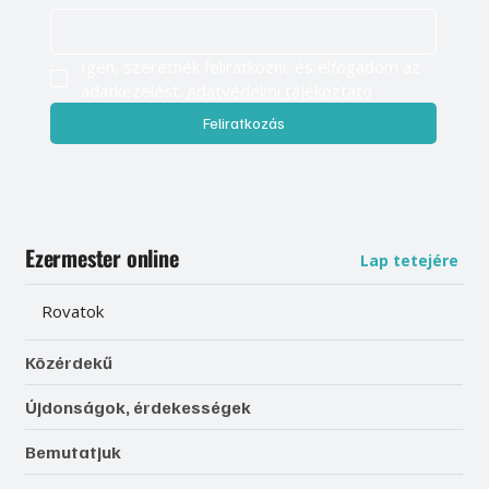
Igen, szeretnék feliratkozni, és elfogadom az 
adatkezelést. 
Adatvédelmi tájékoztató
Feliratkozás
Ezermester online
Lap tetejére
Rovatok
Közérdekű
Újdonságok, érdekességek
Bemutatjuk