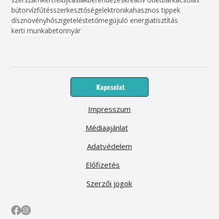
bútor
víz
fűtés
szerkesztőség
elektronika
hasznos tippek
dísznövény
hőszigetelés
tető
megújuló energia
tisztítás
kerti munka
beton
nyár
Kapcsolat
Impresszum
Médiaajánlat
Adatvédelem
Előfizetés
Szerzői jogok