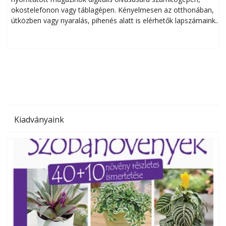
okostelefonon vagy táblagépen. Kényelmesen az otthonában,
útközben vagy nyaralás, pihenés alatt is elérhetők lapszámaink.
ú
Bárhol, bármikor, akár külföldön élve vagy dolgozva is
B
olvashatók az Ezermester lapszámai. A Laptapir kényelmes
megoldás, mert: – t
Kiadványaink