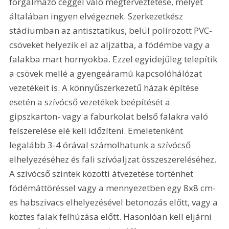
forgalmazó céggel való megterveztetése, melyet 
általában ingyen elvégeznek. Szerkezetkész 
stádiumban az antisztatikus, belül polírozott PVC-
csöveket helyezik el az aljzatba, a födémbe vagy a 
falakba mart hornyokba. Ezzel egyidejűleg telepítik 
a csövek mellé a gyengeáramú kapcsolóhálózat 
vezetékeit is. A könnyűszerkezetű házak építése 
esetén a szívócső vezetékek beépítését a 
gipszkarton- vagy a faburkolat belső falakra való 
felszerelése elé kell időzíteni. Emeletenként 
legalább 3-4 órával számolhatunk a szívócső 
elhelyezéséhez és fali szívóaljzat összeszereléséhez. 
A szívócső szintek közötti átvezetése történhet 
födémáttöréssel vagy a mennyezetben egy 8x8 cm-
es habszivacs elhelyezésével betonozás előtt, vagy a 
köztes falak felhúzása előtt. Hasonlóan kell eljárni 