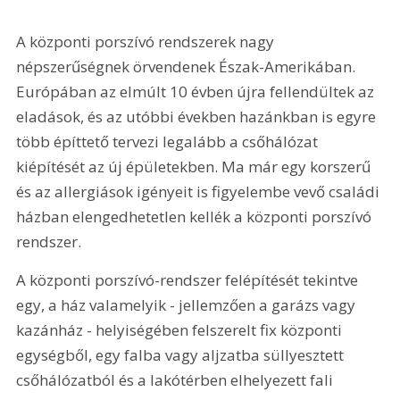
A központi porszívó rendszerek nagy 
népszerűségnek örvendenek Észak-Amerikában. 
Európában az elmúlt 10 évben újra fellendültek az 
eladások, és az utóbbi években hazánkban is egyre 
több építtető tervezi legalább a csőhálózat 
kiépítését az új épületekben. Ma már egy korszerű 
és az allergiások igényeit is figyelembe vevő családi 
házban elengedhetetlen kellék a központi porszívó 
rendszer.
A központi porszívó-rendszer felépítését tekintve 
egy, a ház valamelyik - jellemzően a garázs vagy 
kazánház - helyiségében felszerelt fix központi 
egységből, egy falba vagy aljzatba süllyesztett 
csőhálózatból és a lakótérben elhelyezett fali 