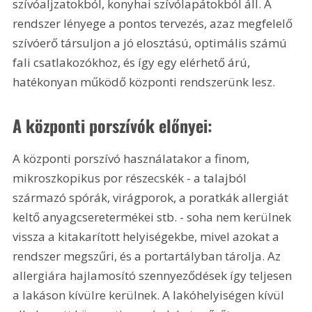
szívóaljzatokból, konyhai szívólapátokból áll. A 
rendszer lényege a pontos tervezés, azaz megfelelő 
szívóerő társuljon a jó elosztású, optimális számú 
fali csatlakozókhoz, és így egy elérhető árú, 
hatékonyan működő központi rendszerünk lesz.
A központi porszívók előnyei:
A központi porszívó használatakor a finom, 
mikroszkopikus por részecskék - a talajból 
származó spórák, virágporok, a poratkák allergiát 
keltő anyagcseretermékei stb. - soha nem kerülnek 
vissza a kitakarított helyiségekbe, mivel azokat a 
rendszer megszűri, és a portartályban tárolja. Az 
allergiára hajlamosító szennyeződések így teljesen 
a lakáson kívülre kerülnek. A lakóhelyiségen kívül 