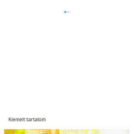
A varrógép és a varrás
Kiemelt tartalom