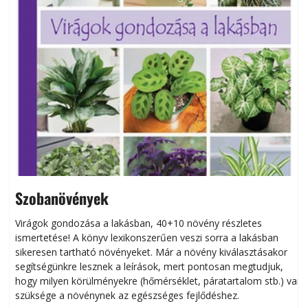
Szobanövények
Virágok gondozása a lakásban, 40+10 növény részletes
ismertetése! A könyv lexikonszerűen veszi sorra a lakásban
s
sikeresen tart­ha­tó növényeket. Már a növény kiválasztásakor
h
segítségünkre lesznek a leírások, mert pontosan megtudjuk,
k
hogy milyen körülményekre (hőmérséklet, páratartalom stb.) van
szüksége a növénynek az egészséges fejlődéshez.