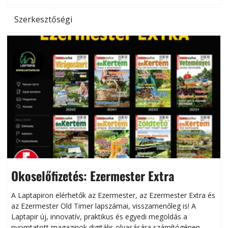
Szerkesztőségi
Okoselőfizetés: Ezermester Extra
A Laptapiron elérhetők az Ezermester, az Ezermester Extra és
az Ezermester Old Timer lapszámai, visszamenőleg is! A
Laptapir új, innovatív, praktikus és egyedi megoldás a
L
nyomtatott magazinok digitális olvasására számítógépen,