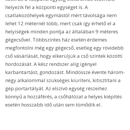
helyezik fel a központi egységet is. A 
csatlakozóhelyek egymástól mért távolsága nem 
lehet 12 méternél több, mert csak így érhető el a 
helyiségek minden pontja az általában 9 méteres 
gégecsővel. Többszintes ház esetén érdemes 
megfontolni még egy gégecső, esetleg egy rövidebb 
cső vásárlását, hogy elkerüljük a cső szintek közötti 
hordozását. A kész rendszer alig igényel 
karbantartást, gondozást. Mindössze évente három-
négy alkalommal szükséges kiüríteni, kitisztítani a 
gép portartályát. Az elszívó egység részeihez 
könnyű a hozzáférés, a csőhálózat a helyes kiépítés 
esetén hosszabb idő után sem tömődik el. 