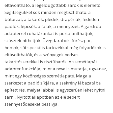
eltávolítható, a legeldugottabb sarok is elérhető. 
Segítségükkel sok minden megtisztítható: a 
bútorzat, a takarók, plédek, drapériák, fedetlen 
padlók, lépcsők, a falak, a mennyezet. A gardrób 
adapterrel ruhatárunkat is portalaníthatjuk, 
szöszteleníthetjük. Üvegdarabok, fűrészpor, 
homok, sőt speciális tartozékkal még folyadékok is 
eltávolíthatók, és a szőnyegek nedves 
takarítószerekkel is tisztíthatók. A szemétlapát 
adapter funkciója, mint a neve is mutatja, ugyanaz, 
mint egy közönséges szemétlapáté. Maga a 
szerkezet a padló síkjára, a szekrény lábazatába 
épített rés, melyet lábbal is egyszerűen lehet nyitni, 
zárni. Nyitott állapotban az elé sepert 
szennyeződéseket beszívja.