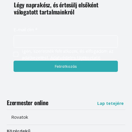
Légy naprakész, és értesülj elsőként
válogatott tartalmainkról
E-mail cím
*
Igen, szeretnék feliratkozni, és elfogadom az 
adatkezelést. 
Adatvédelmi tájékoztató
Feliratkozás
Ezermester online
Lap tetejére
Rovatok
Közérdekű