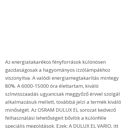
Az energiatakarékos fényforrások különösen 
gazdaságosak a hagyományos izzólámpákhoz 
viszonyítva. A valódi energiamegtakarítás mintegy 
80%. A 6000-15000 óra élettartam, kiváló 
színvisszaadás ugyancsak meggyőző érvvel szolgál 
alkalmazásuk mellett, továbbá jelzi a termék kiváló 
minőségét. Az OSRAM DULUX EL sorozat kedvező 
felhasználási lehetőségeit bővítik a különféle 
speciális megoldások. Ezek: A DULUX EL VARIO, itt 