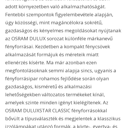
adott környezetben való alkalmazhatóságát. 
Fentebbi szempontok figyelembevétele alapján, 
úgy közösségi, mint magáncélokra sokrétű, 
gazdaságos és kényelmes megoldásokat nyújtanak 
az OSRAM DULUX sorozat különféle márkanevű 
fényforrásai. Kezdetben a kompakt fénycsövek 
alkalmazását formájuk és méreteik miatt 
ellenérzés kísérte. Ma már azonban ezen 
megfontolásoknak semmi alapja sincs, ugyanis a 
fényforrásipar rohamos fejlődése során olyan 
gazdaságos, kisméretű és alkalmazási 
lehetőségekben változatos termékeket kínál, 
amelyek szinte minden igényt kielégítenek. Az 
OSRAM DULUXSTAR CLASSIC fényforrásokkal 
bővült a típusválaszték és megjelentek a klasszikus 
izzólámpákat utánzó formák, a körte-, gyertya- és 