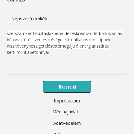
Népszerű címkék
szerszám
kert
felújítás
lakberendezés
kreatív ötlet
barkácsolás
bútor
víz
fűtés
szerkesztőség
elektronika
hasznos tippek
dísznövény
hőszigetelés
tető
megújuló energia
tisztítás
kerti munka
beton
nyár
Kapcsolat
Impresszum
Médiaajánlat
Adatvédelem