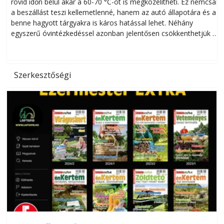
rövid időn belül akár a 60-70 °C-ot is megközelítheti. Ez nemcsak
n
a beszállást teszi kellemetlenné, hanem az autó állapotára és a
benne hagyott tárgyakra is káros hatással lehet. Néhány
egyszerű óvintézkedéssel azonban jelentősen csökkenthetjük a
hőség káros hatásait.
l
Szerkesztőségi