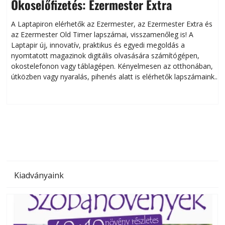
Okoselőfizetés: Ezermester Extra
A Laptapiron elérhetők az Ezermester, az Ezermester Extra és
az Ezermester Old Timer lapszámai, visszamenőleg is! A
Laptapir új, innovatív, praktikus és egyedi megoldás a
L
nyomtatott magazinok digitális olvasására számítógépen,
okostelefonon vagy táblagépen. Kényelmesen az otthonában,
útközben vagy nyaralás, pihenés alatt is elérhetők lapszámaink.
ú
Bárhol, bármikor, akár külföldön élve vagy dolgozva is
B
olvashatók az Ezermester lapszámai. A Laptapir kényelmes
megoldás, mert: – t
Kiadványaink