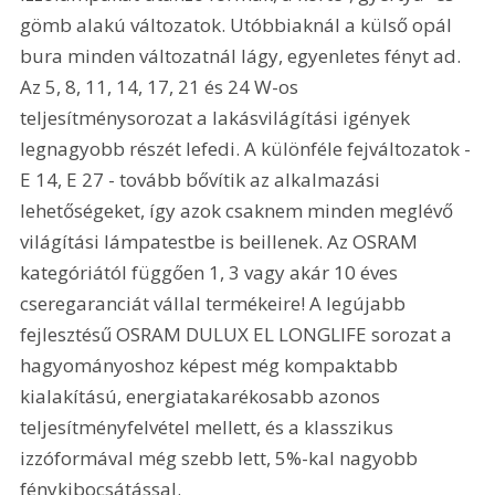
gömb alakú változatok. Utóbbiaknál a külső opál 
bura minden változatnál lágy, egyenletes fényt ad. 
Az 5, 8, 11, 14, 17, 21 és 24 W-os 
teljesítménysorozat a lakásvilágítási igények 
legnagyobb részét lefedi. A különféle fejváltozatok - 
E 14, E 27 - tovább bővítik az alkalmazási 
lehetőségeket, így azok csaknem minden meglévő 
világítási lámpatestbe is beillenek. Az OSRAM 
kategóriától függően 1, 3 vagy akár 10 éves 
cseregaranciát vállal termékeire! A legújabb 
fejlesztésű OSRAM DULUX EL LONGLIFE sorozat a 
hagyományoshoz képest még kompaktabb 
kialakítású, energiatakarékosabb azonos 
teljesítményfelvétel mellett, és a klasszikus 
izzóformával még szebb lett, 5%-kal nagyobb 
fénykibocsátással. 