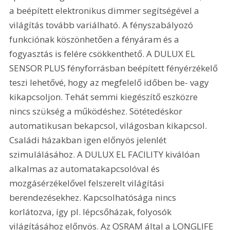
a beépített elektronikus dimmer segítségével a 
világítás tovább variálható. A fényszabályozó 
funkciónak köszönhetően a fényáram és a 
fogyasztás is felére csökkenthető. A DULUX EL 
SENSOR PLUS fényforrásban beépített fényérzékelő 
teszi lehetővé, hogy az megfelelő időben be- vagy 
kikapcsoljon. Tehát semmi kiegészítő eszközre 
nincs szükség a működéshez. Sötétedéskor 
automatikusan bekapcsol, világosban kikapcsol. 
Családi házakban igen előnyös jelenlét 
szimulálásához. A DULUX EL FACILITY kiválóan 
alkalmas az automatakapcsolóval és 
mozgásérzékelővel felszerelt világítási 
berendezésekhez. Kapcsolhatósága nincs 
korlátozva, így pl. lépcsőházak, folyosók 
világításához előnyös. Az OSRAM által a LONGLIFE 