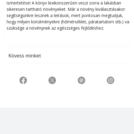
ismertetése! A könyv lexikonszerűen veszi sorra a lakásban
s
sikeresen tart­ha­tó növényeket. Már a növény kiválasztásakor
h
segítségünkre lesznek a leírások, mert pontosan megtudjuk,
k
hogy milyen körülményekre (hőmérséklet, páratartalom stb.) van
szüksége a növénynek az egészséges fejlődéshez.
t
Kövess minket