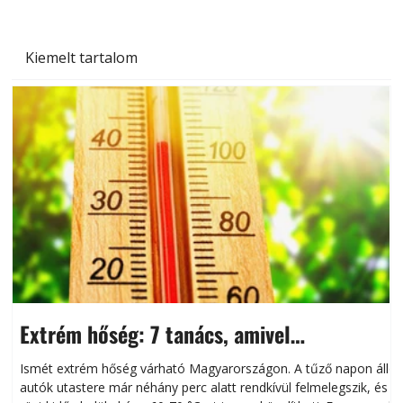
Kiemelt tartalom
Extrém hőség: 7 tanács, amivel
megóvhatjuk autónkat a nyári károktól
Ismét extrém hőség várható Magyarországon. A tűző napon álló
autók utastere már néhány perc alatt rendkívül felmelegszik, és