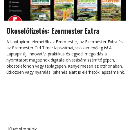
Okoselőfizetés: Ezermester Extra
A Laptapiron elérhetők az Ezermester, az Ezermester Extra és
az Ezermester Old Timer lapszámai, visszamenőleg is! A
Laptapir új, innovatív, praktikus és egyedi megoldás a
L
nyomtatott magazinok digitális olvasására számítógépen,
okostelefonon vagy táblagépen. Kényelmesen az otthonában,
útközben vagy nyaralás, pihenés alatt is elérhetők lapszámaink.
ú
Bárhol, bármikor, akár külföldön élve vagy dolgozva is
B
olvashatók az Ezermester lapszámai. A Laptapir kényelmes
megoldás, mert: – t
Kiadványaink