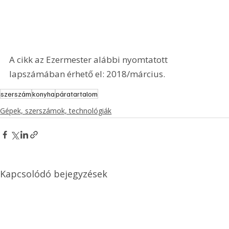
A cikk az Ezermester alábbi nyomtatott 
lapszámában érhető el: 2018/március.
szerszám
konyha
páratartalom
Gépek, szerszámok, technológiák
Kapcsolódó bejegyzések