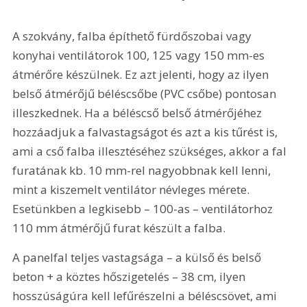
A szokvány, falba építhető fürdőszobai vagy 
konyhai ventilátorok 100, 125 vagy 150 mm-es 
átmérőre készülnek. Ez azt jelenti, hogy az ilyen 
belső átmérőjű béléscsőbe (PVC csőbe) pontosan 
illeszkednek. Ha a béléscső belső átmérőjéhez 
hozzáadjuk a falvastagságot és azt a kis tűrést is, 
ami a cső falba illesztéséhez szükséges, akkor a fal 
furatának kb. 10 mm-rel nagyobbnak kell lenni, 
mint a kiszemelt ventilátor névleges mérete. 
Esetünkben a legkisebb – 100-as – ventilátorhoz 
110 mm átmérőjű furat készült a falba.
A panelfal teljes vastagsága – a külső és belső 
beton + a köztes hőszigetelés – 38 cm, ilyen 
hosszúságúra kell lefűrészelni a béléscsövet, ami 