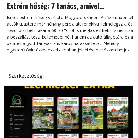
Extrém hőség: 7 tanács, amivel
megóvhatjuk autónkat a nyári károktól
Ismét extrém hőség várható Magyarországon. A tűző napon álló
autók utastere már néhány perc alatt rendkívül felmelegszik, és
rövid időn belül akár a 60-70 °C-ot is megközelítheti. Ez nemcsak
n
a beszállást teszi kellemetlenné, hanem az autó állapotára és a
benne hagyott tárgyakra is káros hatással lehet. Néhány
egyszerű óvintézkedéssel azonban jelentősen csökkenthetjük a
hőség káros hatásait.
l
Szerkesztőségi