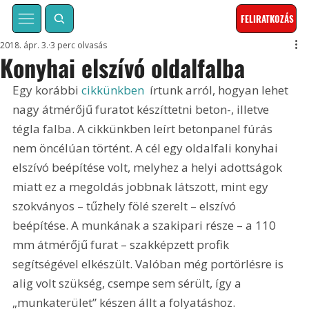
FELIRATKOZÁS
2018. ápr. 3.
3 perc olvasás
Konyhai elszívó oldalfalba
Egy korábbi 
cikkünkben
  írtunk arról, hogyan lehet 
nagy átmérőjű furatot készíttetni beton-, illetve 
tégla falba. A cikkünkben leírt betonpanel fúrás 
nem öncélúan történt. A cél egy oldalfali konyhai 
elszívó beépítése volt, melyhez a helyi adottságok 
miatt ez a megoldás jobbnak látszott, mint egy 
szokványos – tűzhely fölé szerelt – elszívó 
beépítése. A munkának a szakipari része – a 110 
mm átmérőjű furat – szakképzett profik 
segítségével elkészült. Valóban még portörlésre is 
alig volt szükség, csempe sem sérült, így a 
„munkaterület” készen állt a folyatáshoz.