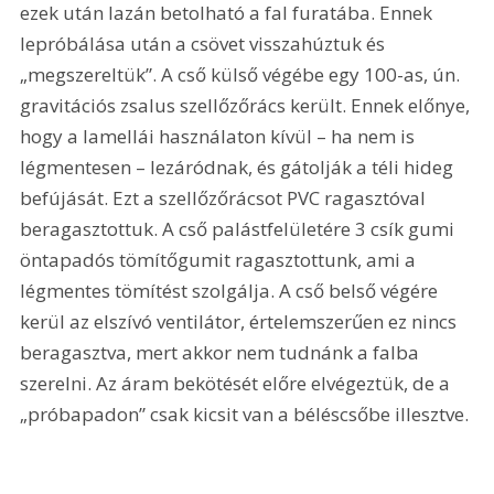
ezek után lazán betolható a fal furatába. Ennek 
lepróbálása után a csövet visszahúztuk és 
„megszereltük”. A cső külső végébe egy 100-as, ún. 
gravitációs zsalus szellőzőrács került. Ennek előnye, 
hogy a lamellái használaton kívül – ha nem is 
légmentesen – lezáródnak, és gátolják a téli hideg 
befújását. Ezt a szellőzőrácsot PVC ragasztóval 
beragasztottuk. A cső palástfelületére 3 csík gumi 
öntapadós tömítőgumit ragasztottunk, ami a 
légmentes tömítést szolgálja. A cső belső végére 
kerül az elszívó ventilátor, értelemszerűen ez nincs 
beragasztva, mert akkor nem tudnánk a falba 
szerelni. Az áram bekötését előre elvégeztük, de a 
„próbapadon” csak kicsit van a béléscsőbe illesztve. 