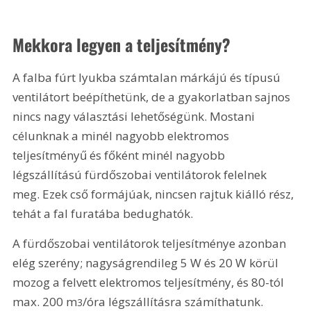
Mekkora legyen a teljesítmény?
A falba fúrt lyukba számtalan márkájú és típusú 
ventilátort beépíthetünk, de a gyakorlatban sajnos 
nincs nagy választási lehetőségünk. Mostani 
célunknak a minél nagyobb elektromos 
teljesítményű és főként minél nagyobb 
légszállítású fürdőszobai ventilátorok felelnek 
meg. Ezek cső formájúak, nincsen rajtuk kiálló rész, 
tehát a fal furatába bedughatók.
A fürdőszobai ventilátorok teljesítménye azonban 
elég szerény; nagyságrendileg 5 W és 20 W körül 
mozog a felvett elektromos teljesítmény, és 80-tól 
max. 200 m
/óra légszállításra számíthatunk. 
3