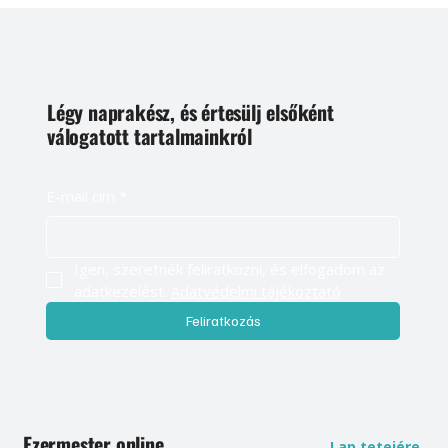
Légy naprakész, és értesülj elsőként
válogatott tartalmainkról
E-mail cím
*
Igen, szeretnék feliratkozni, és elfogadom az 
adatkezelést. 
Adatvédelmi tájékoztató
Feliratkozás
Ezermester online
Lap tetejére