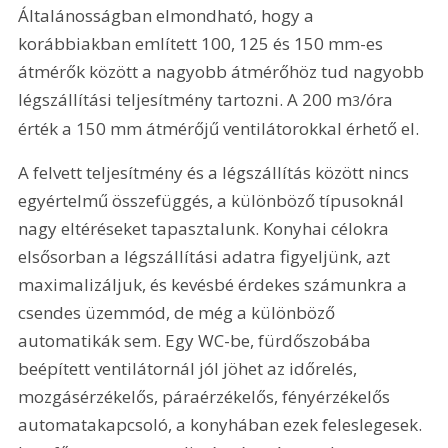
Általánosságban elmondható, hogy a 
korábbiakban említett 100, 125 és 150 mm-es 
átmérők között a nagyobb átmérőhöz tud nagyobb 
légszállítási teljesítmény tartozni. A 200 m
/óra 
3
érték a 150 mm átmérőjű ventilátorokkal érhető el.
A felvett teljesítmény és a légszállítás között nincs 
egyértelmű összefüggés, a különböző típusoknál 
nagy eltéréseket tapasztalunk. Konyhai célokra 
elsősorban a légszállítási adatra figyeljünk, azt 
maximalizáljuk, és kevésbé érdekes számunkra a 
csendes üzemmód, de még a különböző 
automatikák sem. Egy WC-be, fürdőszobába 
beépített ventilátornál jól jöhet az időrelés, 
mozgásérzékelős, páraérzékelős, fényérzékelős 
automatakapcsoló, a konyhában ezek feleslegesek. 