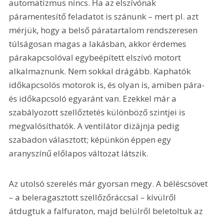
automatizmus nincs. Ha az elszívónak 
páramentesítő feladatot is szánunk – mert pl. azt 
mérjük, hogy a belső páratartalom rendszeresen 
túlságosan magas a lakásban, akkor érdemes 
párakapcsolóval egybeépített elszívó motort 
alkalmaznunk. Nem sokkal drágább. Kaphatók 
időkapcsolós motorok is, és olyan is, amiben pára- 
és időkapcsoló egyaránt van. Ezekkel már a 
szabályozott szellőztetés különböző szintjei is 
megvalósíthatók. A ventilátor dizájnja pedig 
szabadon választott; képünkön éppen egy 
aranyszínű előlapos változat látszik.
Az utolsó szerelés már gyorsan megy. A béléscsövet 
– a beleragasztott szellőzőráccsal – kívülről 
átdugtuk a falfuraton, majd belülről beletoltuk az 