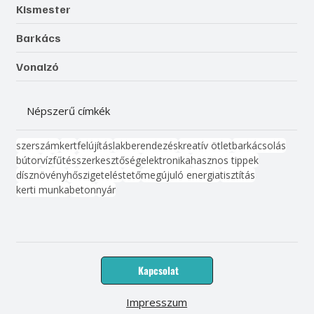
Kismester
Barkács
Vonalzó
Népszerű címkék
szerszám
kert
felújítás
lakberendezés
kreatív ötlet
barkácsolás
bútor
víz
fűtés
szerkesztőség
elektronika
hasznos tippek
dísznövény
hőszigetelés
tető
megújuló energia
tisztítás
kerti munka
beton
nyár
Kapcsolat
Impresszum