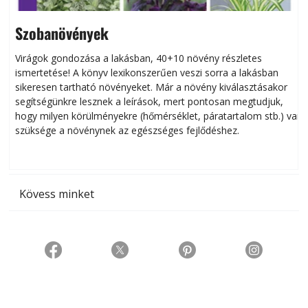
Szobanövények
Virágok gondozása a lakásban, 40+10 növény részletes
ismertetése! A könyv lexikonszerűen veszi sorra a lakásban
s
sikeresen tart­ha­tó növényeket. Már a növény kiválasztásakor
h
segítségünkre lesznek a leírások, mert pontosan megtudjuk,
k
hogy milyen körülményekre (hőmérséklet, páratartalom stb.) van
szüksége a növénynek az egészséges fejlődéshez.
t
Kövess minket