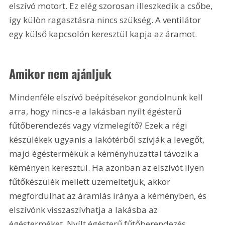
elszívó motort. Ez elég szorosan illeszkedik a csőbe, 
így külön ragasztásra nincs szükség. A ventilátor 
egy külső kapcsolón keresztül kapja az áramot.
Amikor nem ajánljuk
Mindenféle elszívó beépítésekor gondolnunk kell 
arra, hogy nincs-e a lakásban nyílt égésterű 
fűtőberendezés vagy vízmelegítő? Ezek a régi 
készülékek ugyanis a lakótérből szívják a levegőt, 
majd égéstermékük a kéményhuzattal távozik a 
kéményen keresztül. Ha azonban az elszívót ilyen 
fűtőkészülék mellett üzemeltetjük, akkor 
megfordulhat az áramlás iránya a kéményben, és 
elszívónk visszaszívhatja a lakásba az 
égésterméket. Nyílt égésterű fűtőberendezés 