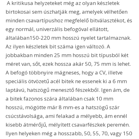
 A kritikusa helyzeteket még az olyan készletek 
birtokosai sem úszhatják meg, amelyek vélhetően 
minden csavartípushoz megfelelő bitválasztékot, és 
egy normál, univerzális befogóval ellátott, 
általában150-220 mm hosszú nyelet tartalmaznak. 
Az ilyen készletek bit száma igen változó. A 
jobbakban minden 25 mm hosszú bit típusból két 
méret van, sőt, ezek hossza akár 50, 75 mm is lehet. 
A befogó többnyire mágneses, hogy a CV, illetve 
speciális ötvözetű acél bitek ne essenek ki a 6 mm 
laptávú, hatszögű menesztő fészekből. Igen ám, de 
a bitek fazonos szára általában csak 10 mm 
hosszú, mögötte már 8 mm-es a hatszögű szár 
csúcstávolsága, ami felakad a mélyebb, ám ennél 
kisebb átmérőjű, mélyített csavarfészkek peremén. 
Ilyen helyeken még a hosszabb, 50, 55, 70, vagy 150 