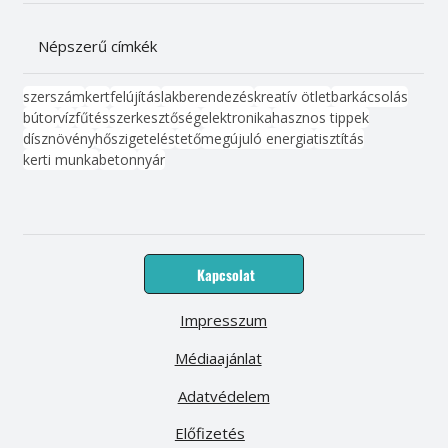
Népszerű címkék
szerszám
kert
felújítás
lakberendezés
kreatív ötlet
barkácsolás
bútor
víz
fűtés
szerkesztőség
elektronika
hasznos tippek
dísznövény
hőszigetelés
tető
megújuló energia
tisztítás
kerti munka
beton
nyár
Kapcsolat
Impresszum
Médiaajánlat
Adatvédelem
Előfizetés