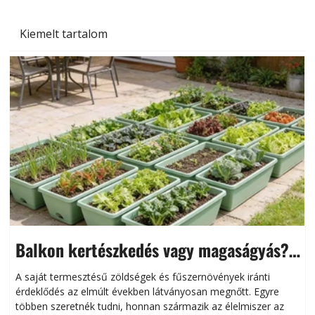
Kiemelt tartalom
Balkon kertészkedés vagy magaságyás?
Helytakarékos kertészkedés
A saját termesztésű zöldségek és fűszernövények iránti
érdeklődés az elmúlt években látványosan megnőtt. Egyre
többen szeretnék tudni, honnan származik az élelmiszer az
l