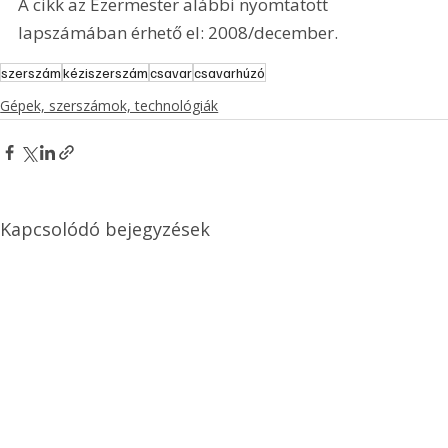
A cikk az Ezermester alábbi nyomtatott 
lapszámában érhető el: 2008/december.
szerszám
kéziszerszám
csavar
csavarhúzó
Gépek, szerszámok, technológiák
Kapcsolódó bejegyzések