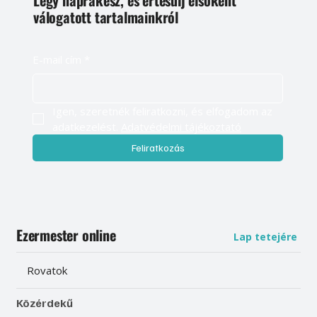
Légy naprakész, és értesülj elsőként
válogatott tartalmainkról
E-mail cím
*
Igen, szeretnék feliratkozni, és elfogadom az 
adatkezelést. 
Adatvédelmi tájékoztató
Feliratkozás
Ezermester online
Lap tetejére
Rovatok
Közérdekű