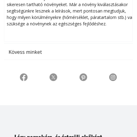
sikeresen tart­ha­tó növényeket. Már a növény kiválasztásakor
h
segítségünkre lesznek a leírások, mert pontosan megtudjuk,
k
hogy milyen körülményekre (hőmérséklet, páratartalom stb.) van
szüksége a növénynek az egészséges fejlődéshez.
t
Kövess minket