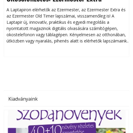
A Laptapiron elérhetők az Ezermester, az Ezermester Extra és
az Ezermester Old Timer lapszámai, visszamenőleg is! A
Laptapir új, innovatív, praktikus és egyedi megoldás a
L
nyomtatott magazinok digitális olvasására számítógépen,
okostelefonon vagy táblagépen. Kényelmesen az otthonában,
útközben vagy nyaralás, pihenés alatt is elérhetők lapszámaink.
ú
Bárhol, bármikor, akár külföldön élve vagy dolgozva is
B
olvashatók az Ezermester lapszámai. A Laptapir kényelmes
megoldás, mert: – t
Kiadványaink