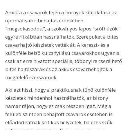
Amióta a csavarok fején a hornyok kialakítása az 
optimálisabb behajtás érdekében 
"megsokasodott", a szokványos lapos "srófhúzók" 
egyre ritkábban használhatók. Szerepüket a bites 
csavarhajtó készletek vették át. A kereszt- és a 
különféle belső kulcsnyílású csavarokhoz ugyanis 
csak az erre hivatott speciális, többnyire cserélhető 
bites hajtószárak és az akkus csavarbehajtók a 
megfelelő szerszámok.
Aki azt hiszi, hogy a praktikusnak tűnő különféle 
készletek mindenhol használhatók, az bizony 
hamar rájön, hogy ez csak részben igaz. Még a 
felületi szintben behajtott csavarok esetében is 
előadódhatnak kritikus helyzetek, ha ezek szűk 