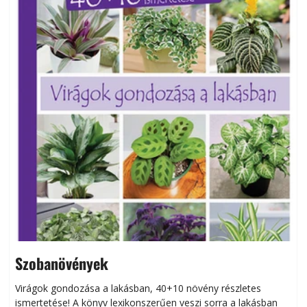
Szobanövények
Virágok gondozása a lakásban, 40+10 növény részletes
ismertetése! A könyv lexikonszerűen veszi sorra a lakásban
s