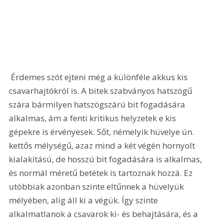
 Érdemes szót ejteni még a különféle akkus kis 
csavarhajtókról is. A bitek szabványos hatszögű 
szára bármilyen hatszögszárú bit fogadására 
alkalmas, ám a fenti kritikus helyzetek e kis 
gépekre is érvényesek. Sőt, némelyik hüvelye ún. 
kettős mélységű, azaz mind a két végén hornyolt 
kialakítású, de hosszú bit fogadására is alkalmas, 
és normál méretű betétek is tartoznak hozzá. Ez 
utóbbiak azonban szinte eltűnnek a hüvelyük 
mélyében, alig áll ki a végük. Így szinte 
alkalmatlanok a csavarok ki- és behajtására, és a 