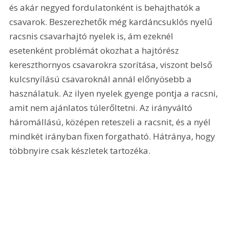
és akár negyed fordulatonként is behajthatók a 
csavarok. Beszerezhetők még kardáncsuklós nyelű 
racsnis csavarhajtó nyelek is, ám ezeknél 
esetenként problémát okozhat a hajtórész 
kereszthornyos csavarokra szorítása, viszont belső 
kulcsnyílású csavaroknál annál előnyösebb a 
használatuk. Az ilyen nyelek gyenge pontja a racsni, 
amit nem ajánlatos túlerőltetni. Az irányváltó 
háromállású, középen reteszeli a racsnit, és a nyél 
mindkét irányban fixen forgatható. Hátránya, hogy 
többnyire csak készletek tartozéka.