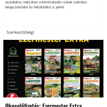
asztalukra, miközben a kertészkedés sokak számára
kikapcsolódást és feltöltődést is jelent.
é
d
Szerkesztőségi
Okoselőfizetés: Ezermester Extra