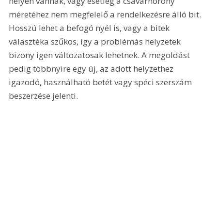
helyen vannak, vagy esetleg a csavarhorony 
méretéhez nem megfelelő a rendelkezésre álló bit. 
Hosszú lehet a befogó nyél is, vagy a bitek 
választéka szűkös, így a problémás helyzetek 
bizony igen változatosak lehetnek. A megoldást 
pedig többnyire egy új, az adott helyzethez 
igazodó, használható betét vagy spéci szerszám 
beszerzése jelenti. 