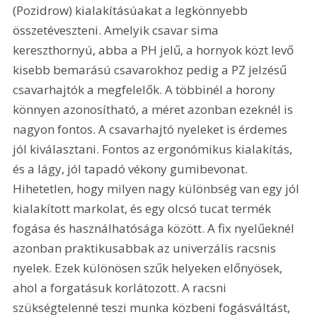
(Pozidrow) kialakításúakat a legkönnyebb 
összetéveszteni. Amelyik csavar sima 
kereszthornyú, abba a PH jelű, a hornyok közt levő 
kisebb bemarású csavarokhoz pedig a PZ jelzésű 
csavarhajtók a megfelelők. A többinél a horony 
könnyen azonosítható, a méret azonban ezeknél is 
nagyon fontos. A csavarhajtó nyeleket is érdemes 
jól kiválasztani. Fontos az ergonómikus kialakítás, 
és a lágy, jól tapadó vékony gumibevonat. 
Hihetetlen, hogy milyen nagy különbség van egy jól 
kialakított markolat, és egy olcsó tucat termék 
fogása és használhatósága között. A fix nyelűeknél 
azonban praktikusabbak az univerzális racsnis 
nyelek. Ezek különösen szűk helyeken előnyösek, 
ahol a forgatásuk korlátozott. A racsni 
szükségtelenné teszi munka közbeni fogásváltást, 