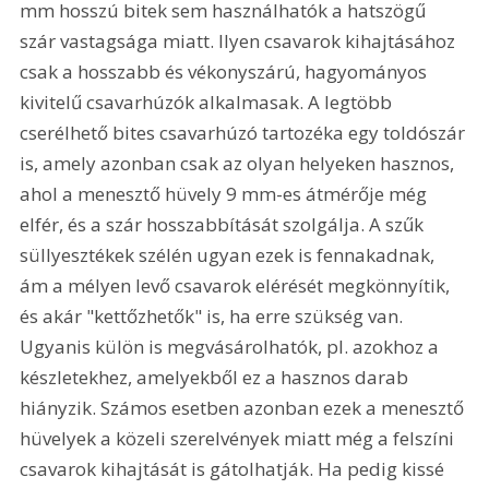
mm hosszú bitek sem használhatók a hatszögű 
szár vastagsága miatt. Ilyen csavarok kihajtásához 
csak a hosszabb és vékonyszárú, hagyományos 
kivitelű csavarhúzók alkalmasak. A legtöbb 
cserélhető bites csavarhúzó tartozéka egy toldószár 
is, amely azonban csak az olyan helyeken hasznos, 
ahol a menesztő hüvely 9 mm-es átmérője még 
elfér, és a szár hosszabbítását szolgálja. A szűk 
süllyesztékek szélén ugyan ezek is fennakadnak, 
ám a mélyen levő csavarok elérését megkönnyítik, 
és akár "kettőzhetők" is, ha erre szükség van. 
Ugyanis külön is megvásárolhatók, pl. azokhoz a 
készletekhez, amelyekből ez a hasznos darab 
hiányzik. Számos esetben azonban ezek a menesztő 
hüvelyek a közeli szerelvények miatt még a felszíni 
csavarok kihajtását is gátolhatják. Ha pedig kissé 