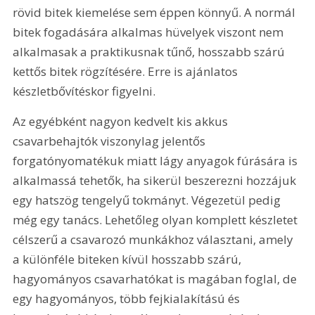
rövid bitek kiemelése sem éppen könnyű. A normál 
bitek fogadására alkalmas hüvelyek viszont nem 
alkalmasak a praktikusnak tűnő, hosszabb szárú 
kettős bitek rögzítésére. Erre is ajánlatos 
készletbővítéskor figyelni.
Az egyébként nagyon kedvelt kis akkus 
csavarbehajtók viszonylag jelentős 
forgatónyomatékuk miatt lágy anyagok fúrására is 
alkalmassá tehetők, ha sikerül beszerezni hozzájuk 
egy hatszög tengelyű tokmányt. Végezetül pedig 
még egy tanács. Lehetőleg olyan komplett készletet 
célszerű a csavarozó munkákhoz választani, amely 
a különféle biteken kívül hosszabb szárú, 
hagyományos csavarhatókat is magában foglal, de 
egy hagyományos, több fejkialakítású és 