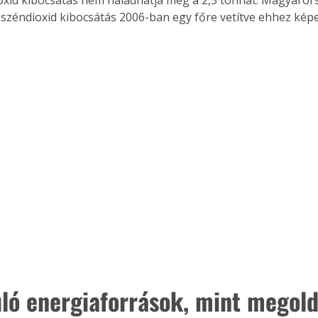
 széndioxid kibocsátás 2006-ban egy főre vetítve ehhez képe
ló energiaforrások, mint megol