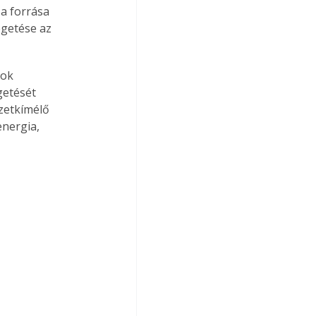
a forrása 
égetése az 
ok 
getését 
zetkímélő 
nergia, 