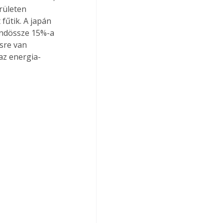
rületen 
fűtik. A japán 
indössze 15%-a 
sre van 
 az energia-