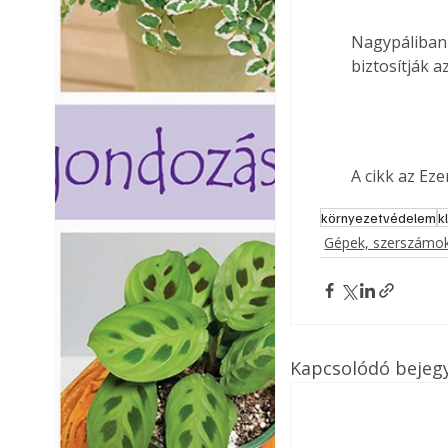
Nagypáliban 
biztosítják a
A cikk az Ez
környezetvédelem
k
Gépek, szerszámok
Kapcsolódó bejeg