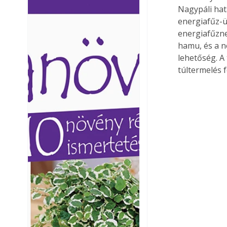
Nagypáli hat
Ezermester lapszámai. A
Ezermester lapszámai
energiafűz-ül
Laptapir kényelmes megoldás,
Laptapir kényelmes 
mert: – t
mert: – t
energiafűzne
hamu, és a n
lehetőség. A 
túltermelés f