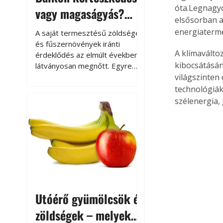
óta.Legnagyo
vagy magaságyás?
elsősorban a 
Helytakarékos
energiaterme
A saját termesztésű zöldségek
kertészkedés
és fűszernövények iránti
A klímavált
érdeklődés az elmúlt években
kibocsátásán
látványosan megnőtt. Egyre
többen szeretnék tudni, honnan
világszinten
származik az élelmiszer az
technológiák
asztalukra, miközben a
szélenergia,
kertészkedés sokak számára
kikapcsolódást és feltöltődést
is jelent.
Utóérő gyümölcsök és
zöldségek – melyek