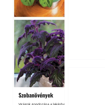
Szobanövények
Virágoskert: k
teraszon, laká
Virágok gondozása a lakásban,