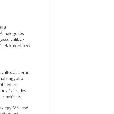
i a 
 A melegedés 
essé válik az 
zések különböző 
aváltozás során 
gnál nagyobb 
apfényben 
ány évtizedes 
ermelést is.
az egy főre eső 
szágon az 