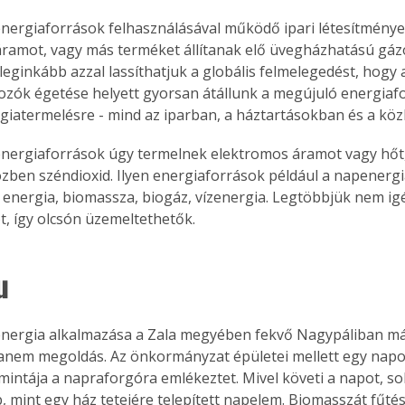
nergiaforrások felhasználásával működő ipari létesítménye
ramot, vagy más terméket állítanak elő üvegházhatású gáz
 leginkább azzal lassíthatjuk a globális felmelegedést, hogy a
Együtt jobban megéri!
zók égetése helyett gyorsan átállunk a megújuló energiaf
Bővebb információ itt!
giatermelésre - mind az iparban, a háztartásokban és a kö
k az
Együtt jobban megéri! A
mester
könyvek tetszőleges
energiaforrások úgy termelnek elektromos áramot vagy hőt
er Old
párosítással kedvezményes
özben széndioxid. Ilyen energiaforrások például a napenergia
áron, 0 Ft postaköltséggel
energia, biomassza, biogáz, vízenergia. Legtöbbjük nem igé
ptapir új,
megrendelhetők!
, így olcsón üzemeltethetők.
és egyedi
tt
lvasására
u
elefonon
nyelmesen
ben vagy
nergia alkalmazása a Zala megyében fekvő Nagypáliban már
t is
anem megoldás. Az önkormányzat épületei mellett egy napo
. Bárhol,
 mintája a napraforgóra emlékeztet. Mivel követi a napot, so
ön élve
 mint egy ház tetejére telepített napelem. Biomasszát fűté
ashatók az