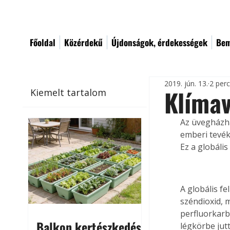
Főoldal
Közérdekű
Újdonságok, érdekességek
Bem
2019. jún. 13.
2 per
Klímav
Kiemelt tartalom
Az üvegházha
emberi tevék
Ez a globáli
A globális f
széndioxid, 
perfluorkarb
Balkon kertészkedés
légkörbe jut