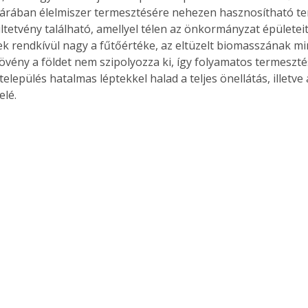
árában élelmiszer termesztésére nehezen hasznosítható te
. A
tetvény található, amellyel télen az önkormányzat épületeit 
megoldás,
k rendkívül nagy a fűtőértéke, az eltüzelt biomasszának m
övény a földet nem szipolyozza ki, így folyamatos termeszté
település hatalmas léptekkel halad a teljes önellátás, illetve
elé.