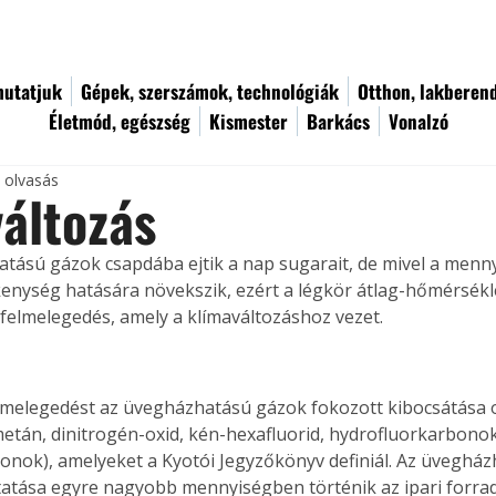
utatjuk
Gépek, szerszámok, technológiák
Otthon, lakberen
Életmód, egészség
Kismester
Barkács
Vonalzó
c olvasás
áltozás
tású gázok csapdába ejtik a nap sugarait, de mivel a menn
enység hatására növekszik, ezért a légkör átlag-hőmérsékle
s felmelegedés, amely a klímaváltozáshoz vezet.
elmelegedést az üvegházhatású gázok fokozott kibocsátása 
metán, dinitrogén-oxid, kén-hexafluorid, hydrofluorkarbonok
onok), amelyeket a Kyotói Jegyzőkönyv definiál. Az üveghá
tatása egyre nagyobb mennyiségben történik az ipari forra