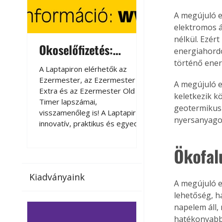
A megújuló e
elektromos á
nélkül. Ezért
Okoselőfizetés:
Okoselőfizetés
energiahordo
Ezermester Extra
történő ener
A Laptapiron elérhetők az
A Laptapiron elérhető
Ezermester, az Ezermester
Ezermester, az Ezer
A megújuló 
Extra és az Ezermester Old
Extra és az Ezermest
keletkezik k
Timer lapszámai,
Timer lapszámai,
geotermikus 
visszamenőleg is! A Laptapir új,
visszamenőleg is! A La
nyersanyagot
innovatív, praktikus és egyedi
innovatív, praktikus 
megoldás a nyomtatott
megoldás a nyomtato
magazinok digitális olvasására
magazinok digitális o
Ökofal
számítógépen, okostelefonon
számítógépen, okost
vagy táblagépen. Kényelmesen
vagy táblagépen. Ké
Kiadványaink
az otthonában, útközben vagy
az otthonában, útköz
A megújuló e
nyaralás, pihenés alatt is
nyaralás, pihenés alat
lehetőség, h
elérhetők lapszámaink. Bárhol,
elérhetők lapszámaink
napelem áll,
bármikor, akár külföldön élve
bármikor, akár külföld
hatékonyabb,
vagy dolgozva is olvashatók az
vagy dolgozva is olv