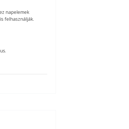
hez napelemek 
is felhasználják.
us.