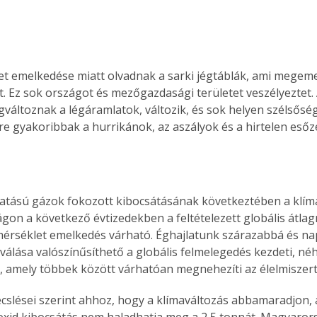
t emelkedése miatt olvadnak a sarki jégtáblák, ami megemel
t. Ez sok országot és mezőgazdasági területet veszélyeztet.
változnak a légáramlatok, változik, és sok helyen szélsőség
yre gyakoribbak a hurrikánok, az aszályok és a hirtelen eső
tású gázok fokozott kibocsátásának következtében a klím
on a következő évtizedekben a feltételezett globális átla
érséklet emelkedés várható. Éghajlatunk szárazabbá és n
álása valószínűsíthető a globális felmelegedés kezdeti, néh
 amely többek között várhatóan megnehezíti az élelmiszert
cslései szerint ahhoz, hogy a klímaváltozás abbamaradjon, 
ioxid kibocsátás nem haladhatja meg a 2,5 tonnát. Magyaror