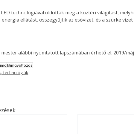
LED technológiával oldották meg a köztéri világítást, mely
z energia ellátást, összegyűjtik az esővizet, és a szürke vizet 
ermester alábbi nyomtatott lapszámában érhető el: 2019/máj
líma
klímaváltozás
, technológiák
yzések