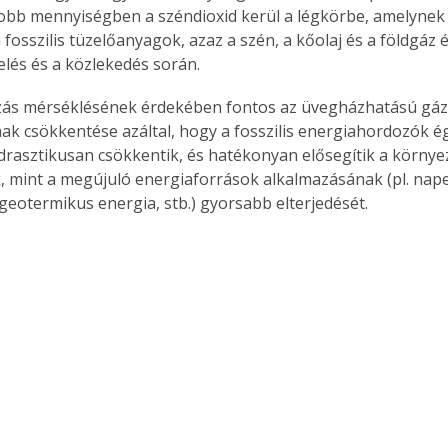
bb mennyiségben a széndioxid kerül a légkörbe, amelynek 
fosszilis tüzelőanyagok, azaz a szén, a kőolaj és a földgáz 
lés és a közlekedés során.
ozás mérséklésének érdekében fontos az üvegházhatású gáz
ak csökkentése azáltal, hogy a fosszilis energiahordozók é
 drasztikusan csökkentik, és hatékonyan elősegítik a környe
, mint a megújuló energiaforrások alkalmazásának (pl. nape
 geotermikus energia, stb.) gyorsabb elterjedését.