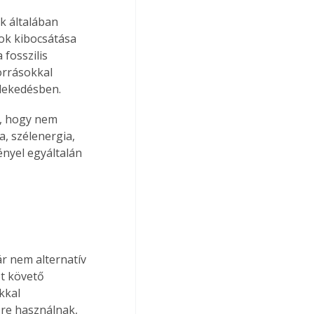
k általában 
ok kibocsátása 
 fosszilis 
orrásokkal 
zlekedésben.
, hogy nem 
, szélenergia, 
nyel egyáltalán 
 nem alternatív 
t követő 
kkal 
sre használnak, 