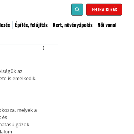
FELIRATKOZÁS
dezés
Építés, felújítás
Kert, növényápolás
Női vonal
yiségük az 
te is emelkedik. 
okozza, melyek a 
 és 
zhatású gázok 
dalom 