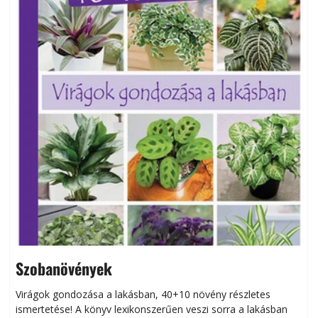
Szobanövények
Virágok gondozása a lakásban, 40+10 növény részletes
ismertetése! A könyv lexikonszerűen veszi sorra a lakásban
s