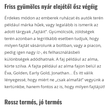
Friss gyümölcs nyár elejétől ősz végéig
Érdekes módon az emberek ruházat és autók terén 
például márka hűek, vagy legalább is ismerik az 
adott tárgyak „fajtáit”. Gyümölcsök, zöldségek 
terén azonban a legritkább esetben tudjuk, hogy 
milyen fajtát vásárolunk a boltban, vagy a piacon, 
pedig igen nagy íz-, és felhasználásbeli 
különbségek adódhatnak. A faj például az alma, 
körte szilva. A fajta például az alma fajon belül az 
Éva, Golden, Early Gold, Jonathan… És itt válik 
lényegessé, hogy miért ne „csak almafát” vegyünk a 
kertünkbe, hanem fontos az is, hogy milyen fajtájút!
Rossz termés, jó termés