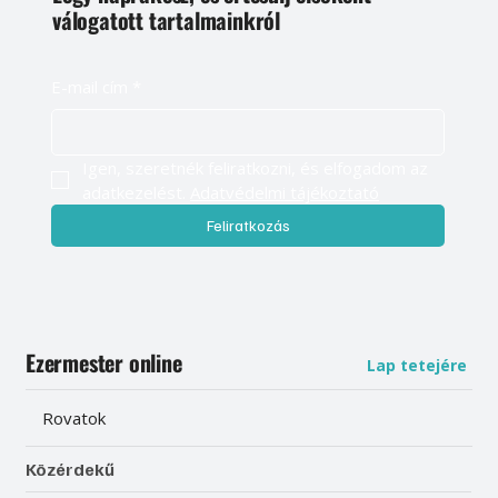
válogatott tartalmainkról
E-mail cím
*
Igen, szeretnék feliratkozni, és elfogadom az 
adatkezelést. 
Adatvédelmi tájékoztató
Feliratkozás
Ezermester online
Lap tetejére
Rovatok
Közérdekű