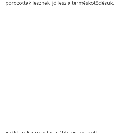
porozottak lesznek, jó lesz a terméskötődésük.
A cikk az Ezermester alábbi nyomtatott 