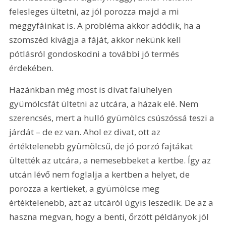
felesleges ültetni, az jól porozza majd a mi 
meggyfáinkat is. A probléma akkor adódik, ha a 
szomszéd kivágja a fáját, akkor nekünk kell 
pótlásról gondoskodni a további jó termés 
érdekében.
Hazánkban még most is divat faluhelyen 
gyümölcsfát ültetni az utcára, a házak elé. Nem 
szerencsés, mert a hulló gyümölcs csúszóssá teszi a 
járdát – de ez van. Ahol ez divat, ott az 
értéktelenebb gyümölcsű, de jó porzó fajtákat 
ültették az utcára, a nemesebbeket a kertbe. Így az 
utcán lévő nem foglalja a kertben a helyet, de 
porozza a kertieket, a gyümölcse meg 
értéktelenebb, azt az utcáról úgyis leszedik. De az a 
haszna megvan, hogy a benti, őrzött példányok jól 