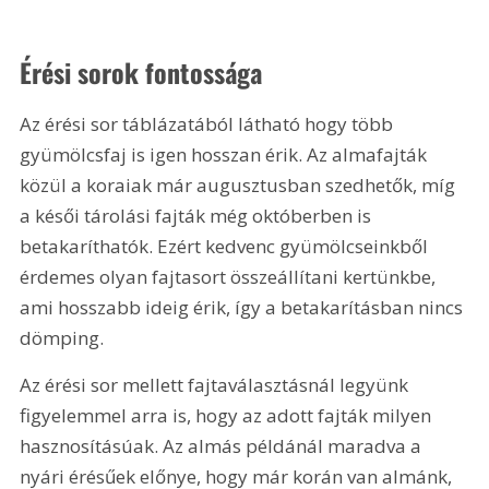
Érési sorok fontossága
Az érési sor táblázatából látható hogy több 
gyümölcsfaj is igen hosszan érik. Az almafajták 
közül a koraiak már augusztusban szedhetők, míg 
a késői tárolási fajták még októberben is 
betakaríthatók. Ezért kedvenc gyümölcseinkből 
érdemes olyan fajtasort összeállítani kertünkbe, 
ami hosszabb ideig érik, így a betakarításban nincs 
dömping.
Az érési sor mellett fajtaválasztásnál legyünk 
figyelemmel arra is, hogy az adott fajták milyen 
hasznosításúak. Az almás példánál maradva a 
nyári érésűek előnye, hogy már korán van almánk, 