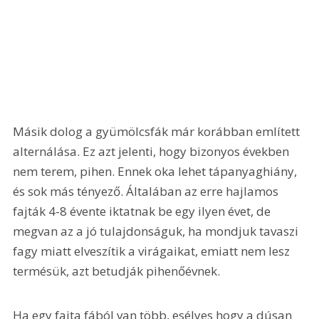
Másik dolog a gyümölcsfák már korábban említett 
alternálása. Ez azt jelenti, hogy bizonyos években 
nem terem, pihen. Ennek oka lehet tápanyaghiány, 
és sok más tényező. Általában az erre hajlamos 
fajták 4-8 évente iktatnak be egy ilyen évet, de 
megvan az a jó tulajdonságuk, ha mondjuk tavaszi 
fagy miatt elveszítik a virágaikat, emiatt nem lesz 
termésük, azt betudják pihenőévnek. 
Ha egy fajta fából van több, esélyes hogy a dúsan 