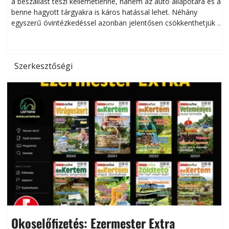
a beszállást teszi kellemetlenné, hanem az autó állapotára és a
benne hagyott tárgyakra is káros hatással lehet. Néhány
egyszerű óvintézkedéssel azonban jelentősen csökkenthetjük a
hőség káros hatásait.
l
Szerkesztőségi
Okoselőfizetés: Ezermester Extra