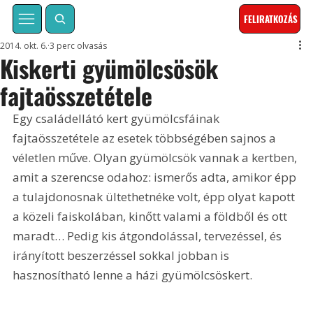
FELIRATKOZÁS
2014. okt. 6.
3 perc olvasás
Kiskerti gyümölcsösök
fajtaösszetétele
Egy családellátó kert gyümölcsfáinak 
fajtaösszetétele az esetek többségében sajnos a 
véletlen műve. Olyan gyümölcsök vannak a kertben, 
amit a szerencse odahoz: ismerős adta, amikor épp 
a tulajdonosnak ültethetnéke volt, épp olyat kapott 
a közeli faiskolában, kinőtt valami a földből és ott 
maradt… Pedig kis átgondolással, tervezéssel, és 
irányított beszerzéssel sokkal jobban is 
hasznosítható lenne a házi gyümölcsöskert.