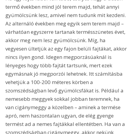
termő években mind jól terem majd, tehát annyi 
gyümölcsünk lesz, amivel nem tudunk mit kezdeni. 
Az alternáló években meg egyik sem terem majd – 
várhatóan egyszerre tartanak termésszünetes évet, 
akkor meg nem lesz gyümölcsünk. Míg, ha 
vegyesen ültetjük az egy fajon belüli fajtákat, akkor 
nincs ilyen gond. Idegen megporzásúaknál is 
lényeges hogy több fajtát tartsunk, mert ezek 
egymásnak jó megporzói lehetnek. Itt számításba 
vehetjük a 100-200 méteres körben a 
szomszédságban levő gyümölcsfákat is. Például a 
nemesebb meggyek sokkal jobban teremnek, ha 
van cigánymeggy a közelben – aminek a termése 
apró, nem haszontalan ugyan, de elég gyenge 
termést ad a nemes fajtákkal ellentétben. Ha van a 
szomszédságban cigánymeggy, akkor nekünk 