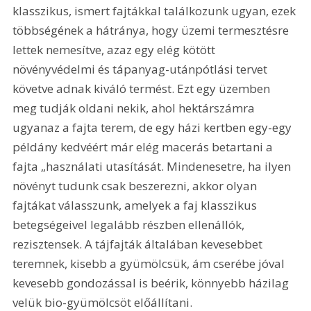
klasszikus, ismert fajtákkal találkozunk ugyan, ezek 
többségének a hátránya, hogy üzemi termesztésre 
lettek nemesítve, azaz egy elég kötött 
növényvédelmi és tápanyag-utánpótlási tervet 
követve adnak kiváló termést. Ezt egy üzemben 
meg tudják oldani nekik, ahol hektárszámra 
ugyanaz a fajta terem, de egy házi kertben egy-egy 
példány kedvéért már elég macerás betartani a 
fajta „használati utasítását. Mindenesetre, ha ilyen 
növényt tudunk csak beszerezni, akkor olyan 
fajtákat válasszunk, amelyek a faj klasszikus 
betegségeivel legalább részben ellenállók, 
rezisztensek. A tájfajták általában kevesebbet 
teremnek, kisebb a gyümölcsük, ám cserébe jóval 
kevesebb gondozással is beérik, könnyebb házilag 
velük bio-gyümölcsöt előállítani.