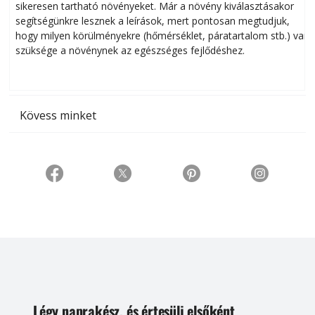
sikeresen tart­ha­tó növényeket. Már a növény kiválasztásakor
h
segítségünkre lesznek a leírások, mert pontosan megtudjuk,
k
hogy milyen körülményekre (hőmérséklet, páratartalom stb.) van
szüksége a növénynek az egészséges fejlődéshez.
t
Kövess minket
Légy naprakész, és értesülj elsőként