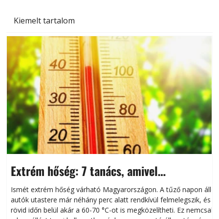
Kiemelt tartalom
Extrém hőség: 7 tanács, amivel
megóvhatjuk autónkat a nyári károktól
Ismét extrém hőség várható Magyarországon. A tűző napon álló
autók utastere már néhány perc alatt rendkívül felmelegszik, és
rövid időn belül akár a 60-70 °C-ot is megközelítheti. Ez nemcsak
n