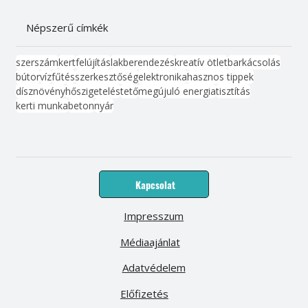
Népszerű címkék
szerszám
kert
felújítás
lakberendezés
kreatív ötlet
barkácsolás
bútor
víz
fűtés
szerkesztőség
elektronika
hasznos tippek
dísznövény
hőszigetelés
tető
megújuló energia
tisztítás
kerti munka
beton
nyár
Kapcsolat
Impresszum
Médiaajánlat
Adatvédelem
Előfizetés