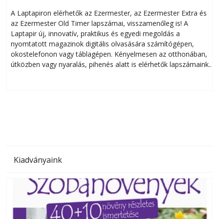
A Laptapiron elérhetők az Ezermester, az Ezermester Extra és
az Ezermester Old Timer lapszámai, visszamenőleg is! A
Laptapir új, innovatív, praktikus és egyedi megoldás a
L
nyomtatott magazinok digitális olvasására számítógépen,
okostelefonon vagy táblagépen. Kényelmesen az otthonában,
útközben vagy nyaralás, pihenés alatt is elérhetők lapszámaink.
ú
Bárhol, bármikor, akár külföldön élve vagy dolgozva is
B
olvashatók az Ezermester lapszámai. A Laptapir kényelmes
megoldás, mert: – t
Kiadványaink