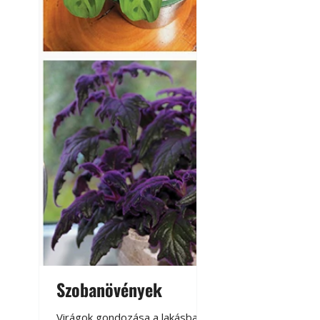
Szobanövények
Virágoskert: k
teraszon, laká
Virágok gondozása a lakásban,