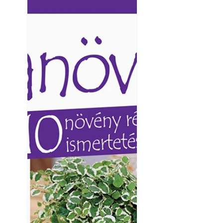
Ezermester lapszámai. A
Ezermester lapszámai
Laptapir kényelmes megoldás,
Laptapir kényelmes 
mert: – t
mert: – t