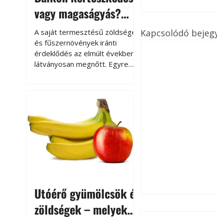
vagy magaságyás?
Helytakarékos
Kapcsolódó bejeg
A saját termesztésű zöldségek
kertészkedés
és fűszernövények iránti
érdeklődés az elmúlt években
látványosan megnőtt. Egyre
többen szeretnék tudni, honnan
származik az élelmiszer az
asztalukra, miközben a
kertészkedés sokak számára
kikapcsolódást és feltöltődést
is jelent.
Utóérő gyümölcsök és
zöldségek – melyek