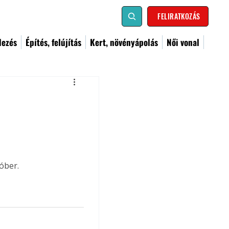
FELIRATKOZÁS
dezés
Építés, felújítás
Kert, növényápolás
Női vonal
óber.