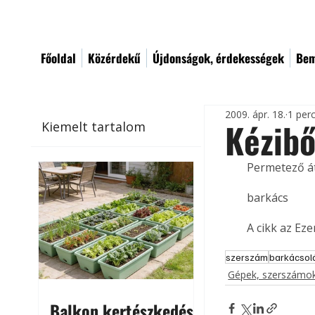
Főoldal
Közérdekű
Újdonságok, érdekességek
Bem
2009. ápr. 18.
1 per
Kézibő
Kiemelt tartalom
Permetező át
barkács
A cikk az Ez
szerszám
barkácsol
Gépek, szerszámok
Balkon kertészkedés