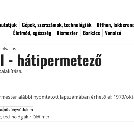
utatjuk
Gépek, szerszámok, technológiák
Otthon, lakberen
Életmód, egészség
Kismester
Barkács
Vonalzó
c olvasás
l - hátipermetező
alakítása.
ermester alábbi nyomtatott lapszámában érhető el: 1973/okt
ás
növényvédelem
, technológiák
Oldtimer