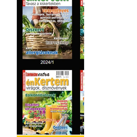
Kültéri hűtés: ho
a teraszt és a ker