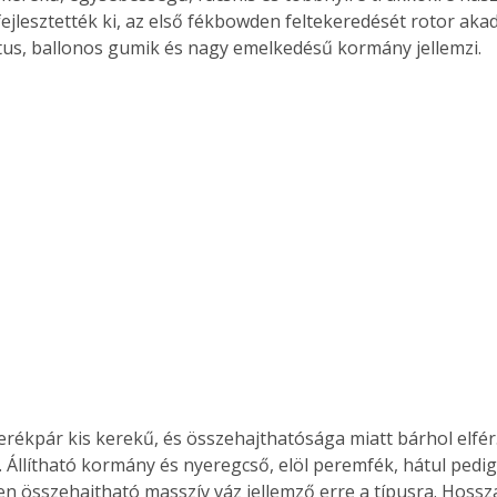
ejlesztették ki, az első fékbowden feltekeredését rotor aka
us, ballonos gumik és nagy emelkedésű kormány jellemzi.
rékpár kis kerekű, és összehajthatósága miatt bárhol elfér.
. Állítható kormány és nyeregcső, elöl peremfék, hátul pedig
n összehajtható masszív váz jellemző erre a típusra. Hossz