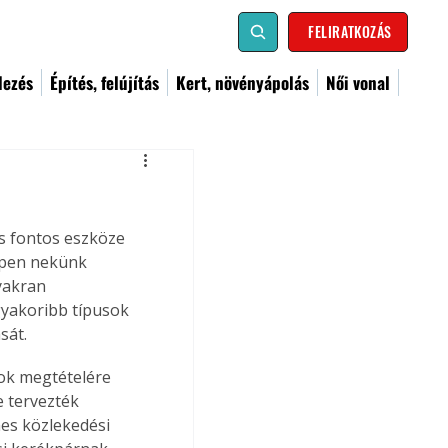
FELIRATKOZÁS
dezés
Építés, felújítás
Kert, növényápolás
Női vonal
s fontos eszköze 
ppen nekünk 
yakran 
gyakoribb típusok 
sát.
vok megtételére 
 tervezték 
es közlekedési 