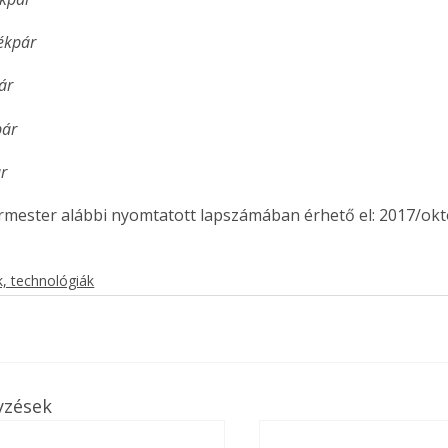
ékpár
ár
pár
r
ermester alábbi nyomtatott lapszámában érhető el: 2017/ok
, technológiák
ertben,
Gyógyító növények: a
yzések
sban
természet kincsei az