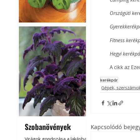
Országúti ker
Gyerekkerékp
Fitness kerék
Hegyi kerékpá
A cikk az Ez
kerékpár
Gépek, szerszámok
Szobanövények
Virágoskert: k
Kapcsolódó bejeg
teraszon, laká
Virágok gondozása a lakásban,