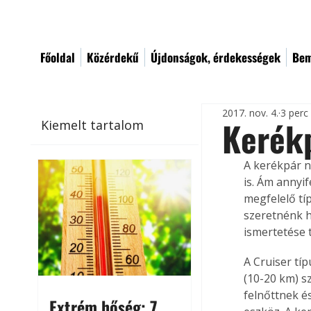
Főoldal
Közérdekű
Újdonságok, érdekességek
Bem
2017. nov. 4.
3 perc
Kerék
Kiemelt tartalom
A kerékpár n
is. Ám annyi
megfelelő típ
szeretnénk h
ismertetése 
A Cruiser tí
(10-20 km) s
felnőttnek é
Extrém hőség: 7