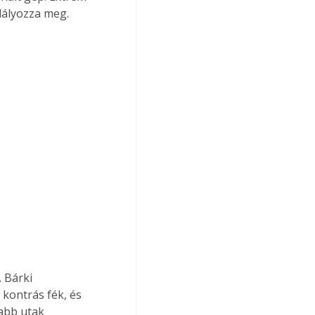
dályozza meg. 
 Bárki 
 kontrás fék, és 
abb utak 