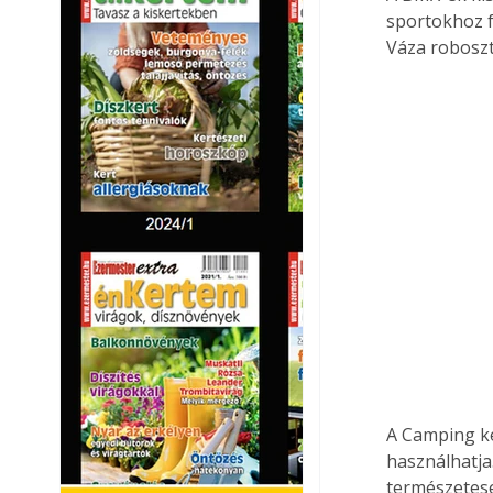
sportokhoz f
Váza roboszt
A Camping ke
használhatja
természetese