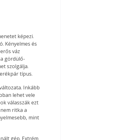
menetet képezi. 
tó. Kényelmes és 
erős váz 
 a gördülő-
et szolgálja. 
erékpár típus.
áltozata. Inkább 
bban lehet vele 
zok válasszák ezt 
nem ritka a 
ényelmesebb, mint 
nált gép. Extrém 