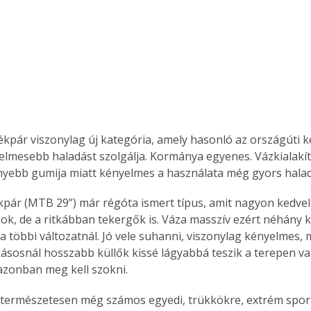
. A
megoldás,
rékpár viszonylag új kategória, amely hasonló az országúti 
nyelmesebb haladást szolgálja. Kormánya egyenes. Vázkialakít
nyebb gumija miatt kényelmes a használata még gyors halad
kpár (MTB 29”) már régóta ismert típus, amit nagyon kedvel
ok, de a ritkábban tekergők is. Váza masszív ezért néhány 
 többi változatnál. Jó vele suhanni, viszonylag kényelmes, 
kásosnál hosszabb küllők kissé lágyabbá teszik a terepen val
azonban meg kell szokni.
 természetesen még számos egyedi, trükkökre, extrém sport