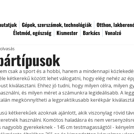
utatjuk
Gépek, szerszámok, technológiák
Otthon, lakberen
Életmód, egészség
Kismester
Barkács
Vonalzó
 olvasás
pártípusok
em csak a sport és a hobbi, hanem a mindennapi közlekedé
féle kétkerekű között lehet válogatni, hogy elég nehéz az é
ust kiválasztani. Ehhez jó tudni, hogy milyen célra, milyen g
asználni, és milyen méret a számunkra legideálisabb. A leg
talán megkönnyítheti a legpraktikusabb kerékpár kiválasztá
pusú kétkerekűek azoknak ajánlott, akik viszonylag rövid tá
zeretnék használni. Komótos haladásra és nem versenyzésre
s nagyobb gyerekeknek - 145 cm testmagasságtól - kényelm