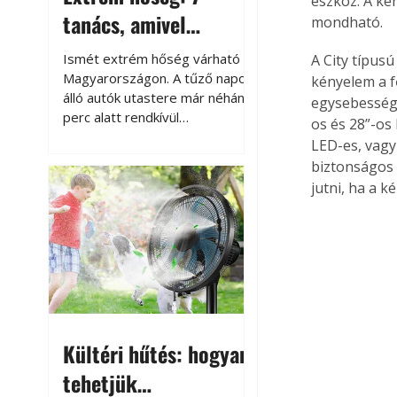
eszköz. A ke
tanács, amivel
mondható.
megóvhatjuk
Ismét extrém hőség várható
A City típus
autónkat a nyári
Magyarországon. A tűző napon
kényelem a f
álló autók utastere már néhány
egysebessége
károktól
perc alatt rendkívül
os és 28”-os 
felmelegszik, és rövid időn belül
LED-es, vagy
akár a 60-70 °C-ot is
biztonságos 
megközelítheti. Ez nemcsak a
jutni, ha a 
beszállást teszi kellemetlenné,
hanem az autó állapotára és a
benne hagyott tárgyakra is
káros hatással lehet. Néhány
egyszerű óvintézkedéssel
azonban jelentősen
csökkenthetjük a hőség káros
hatásait.
Kültéri hűtés: hogyan
tehetjük