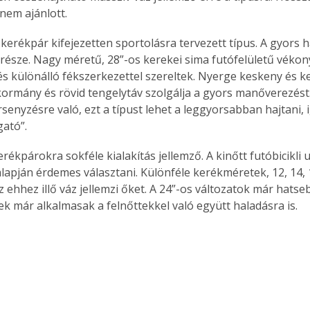
nem ajánlott.
kerékpár kifejezetten sportolásra tervezett típus. A gyors h
része. Nagy méretű, 28”-os kerekei sima futófelületű vékon
Együtt jobban megéri!
 és különálló fékszerkezettel szereltek. Nyerge keskeny és 
Bővebb információ itt!
skormány és rövid tengelytáv szolgálja a gyors manőverezés
k az
Együtt jobban megéri! A
senyzésre való, ezt a típust lehet a leggyorsabban hajtani, i
mester
könyvek tetszőleges
gató”.
er Old
párosítással kedvezményes
áron, 0 Ft postaköltséggel
rékpárokra sokféle kialakítás jellemző. A kinőtt futóbicikli
ptapir új,
megrendelhetők!
apján érdemes választani. Különféle kerékméretek, 12, 14, 1
és egyedi
tt
 ehhez illő váz jellemzi őket. A 24”-os változatok már hatse
lvasására
ek már alkalmasak a felnőttekkel való együtt haladásra is.
elefonon
nyelmesen
ben vagy
t is
. Bárhol,
ön élve
ashatók az