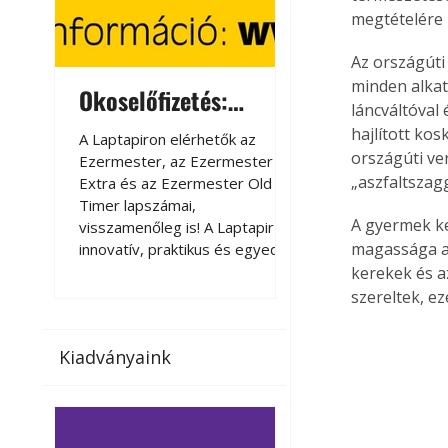
megtételére 
Az országúti 
minden alkat
Okoselőfizetés:
Okoselőfizetés
láncváltóval
Ezermester Extra
hajlított ko
A Laptapiron elérhetők az
A Laptapiron elérhető
országúti ver
Ezermester, az Ezermester
Ezermester, az Ezer
„aszfaltszag
Extra és az Ezermester Old
Extra és az Ezermest
Timer lapszámai,
Timer lapszámai,
A gyermek ke
visszamenőleg is! A Laptapir új,
visszamenőleg is! A La
magassága al
innovatív, praktikus és egyedi
innovatív, praktikus 
megoldás a nyomtatott
megoldás a nyomtato
kerekek és az
magazinok digitális olvasására
magazinok digitális o
szereltek, ez
számítógépen, okostelefonon
számítógépen, okost
vagy táblagépen. Kényelmesen
vagy táblagépen. Ké
Kiadványaink
az otthonában, útközben vagy
az otthonában, útköz
nyaralás, pihenés alatt is
nyaralás, pihenés alat
elérhetők lapszámaink. Bárhol,
elérhetők lapszámaink
bármikor, akár külföldön élve
bármikor, akár külföld
vagy dolgozva is olvashatók az
vagy dolgozva is olv