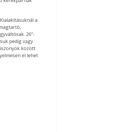
si kerékpárnak 
Kialakításuknál a 
magtartó, 
gyváltósak. 26”-
tásuk pedig vagy 
iszonyok között 
yelmesen el lehet 