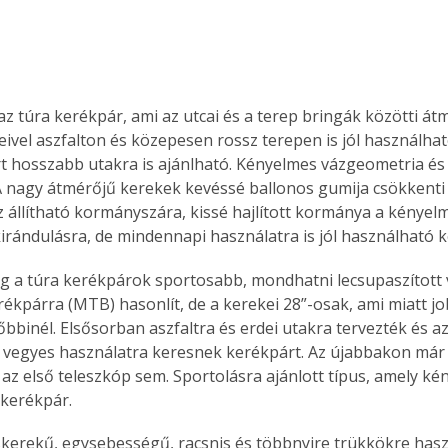
az túra kerékpár, ami az utcai és a terep bringák közötti át
eivel aszfalton és közepesen rossz terepen is jól használha
t hosszabb utakra is ajánlható. Kényelmes vázgeometria és 
 A nagy átmérőjű kerekek kevéssé ballonos gumija csökkenti
az állítható kormányszára, kissé hajlított kormánya a kényelm
irándulásra, de mindennapi használatra is jól használható k
g a túra kerékpárok sportosabb, mondhatni lecsupaszított v
rékpárra (MTB) hasonlít, de a kerekei 28”-osak, ami miatt jo
őbbinél. Elsősorban aszfaltra és erdei utakra tervezték és a
ik vegyes használatra keresnek kerékpárt. Az újabbakon már 
s az első teleszkóp sem. Sportolásra ajánlott típus, amely k
 kerékpár.
kerekű, egysebességű, racsnis és többnyire trükkökre hasz