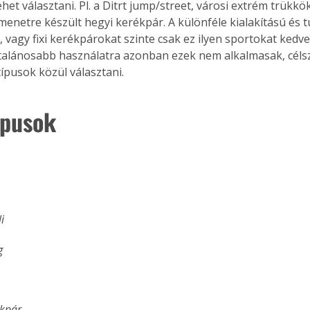
ehet választani. Pl. a Ditrt jump/street, városi extrém trükkö
tmenetre készült hegyi kerékpár. A különféle kialakítású és 
, vagy fixi kerékpárokat szinte csak ez ilyen sportokat kedv
ltalánosabb használatra azonban ezek nem alkalmasak, céls
ípusok közül választani.
ípusok
i
g
kpár