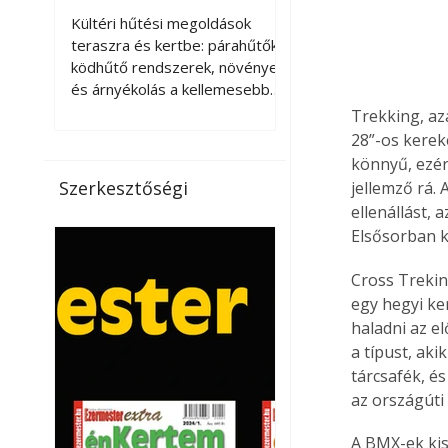
kellemesebbé a
Kültéri hűtési megoldások
teraszt és a kertet?
teraszra és kertbe: párahűtők,
ködhűtő rendszerek, növények
és árnyékolás a kellemesebb
nyári mikroklímáért. A kültéri
Trekking, az
hűtés kérdése az utóbbi
28”-os kerek
években egyre nagyobb
könnyű, ezér
jelentőséget kapott, ahogy a
Szerkesztőségi
jellemző rá.
nyári hőhullámok gyakoribbá és
ellenállást, 
intenzívebbé váltak. Míg
Elsősorban k
korábban elsősorban a beltéri
klímaberendezések jelentették
Cross Trekin
a megoldást a meleg ellen, ma
egy hegyi ke
már egyre többen keresnek
haladni az el
olyan kültéri hűtési
a típust, ak
lehetőségeket is, amelyek a
tárcsafék, é
teraszok, erkélyek, kertek vagy
vendégl
az országúti
A BMX-ek kis