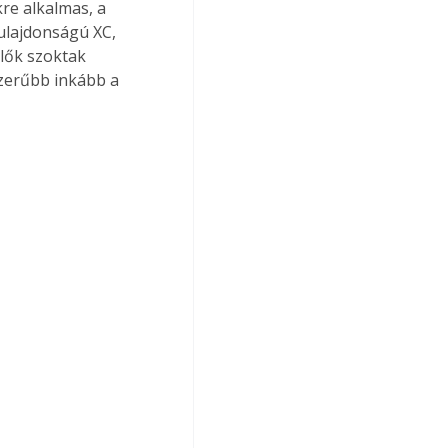
kre alkalmas, a 
tulajdonságú XC, 
elők szoktak 
zerűbb inkább a 