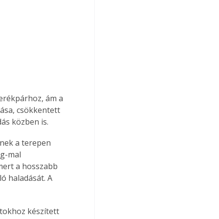
kerékpárhoz, ám a 
ása, csökkentett 
ás közben is.
nek a terepen 
kg-mal 
mert a hosszabb 
ó haladását. A 
okhoz készített 