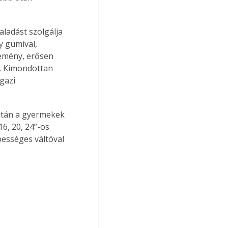
aladást szolgálja 
y gumival, 
kemény, erősen 
t. Kimondottan 
gazi 
 után a gyermekek 
6, 20, 24”-os 
bességes váltóval 