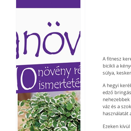
Ezermester lapszámai. A
Ezermester lapszámai
Laptapir kényelmes megoldás,
Laptapir kényelmes 
mert: – t
mert: – t
A fitnesz ke
bicikli a ké
súlya, keske
A hegyi keré
edző bringás
nehezebbek a
váz és a szo
használatát 
Ezeken kívül