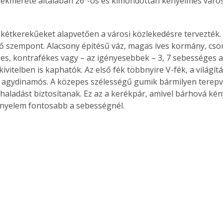
rékmérete általában 26”-os és kimondottan kényelmes váro
ú kétkerekűeket alapvetően a városi közlekedésre tervezték. 
ő szempont. Alacsony építésű váz, magas íves kormány, cso
s, kontrafékes vagy – az igényesebbek – 3, 7 sebességes a
kivitelben is kaphatók. Az első fék többnyire V-fék, a világí
 agydinamós. A közepes szélességű gumik bármilyen terepv
haladást biztosítanak. Ez az a kerékpár, amivel bárhová kén
kényelem fontosabb a sebességnél.