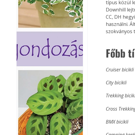
típus közül l
Downhill lej
CC, DH hegyi
használni. Á
szokványos t
Főbb t
Cruiser bicikli
City bicikli
Trekking bicikl
Cross Trekkin
BMX bicikli
Camping keré