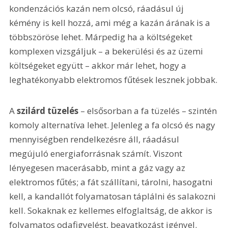
kondenzációs kazán nem olcsó, ráadásul új 
kémény is kell hozzá, ami még a kazán árának is a 
többszöröse lehet. Márpedig ha a költségeket 
komplexen vizsgáljuk – a bekerülési és az üzemi 
költségeket együtt – akkor már lehet, hogy a 
leghatékonyabb elektromos fűtések lesznek jobbak.
A 
szilárd tüzelés
 – elsősorban a fa tüzelés – szintén 
komoly alternatíva lehet. Jelenleg a fa olcsó és nagy 
mennyiségben rendelkezésre áll, ráadásul 
megújuló energiaforrásnak számít. Viszont 
lényegesen macerásabb, mint a gáz vagy az 
elektromos fűtés; a fát szállítani, tárolni, hasogatni 
kell, a kandallót folyamatosan táplálni és salakozni 
kell. Sokaknak ez kellemes elfoglaltság, de akkor is 
folyamatos odafigyelést, beavatkozást igényel.