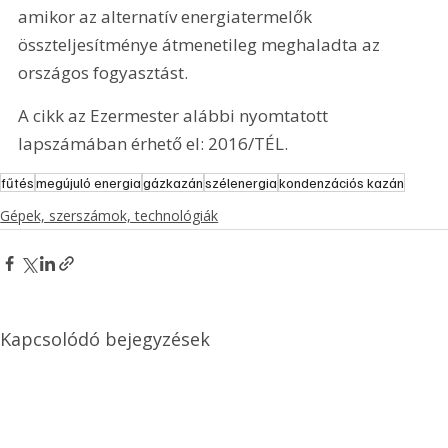
amikor az alternatív energiatermelők 
összteljesítménye átmenetileg meghaladta az 
országos fogyasztást.
A cikk az Ezermester alábbi nyomtatott 
lapszámában érhető el: 2016/TÉL.
fűtés
megújuló energia
gázkazán
szélenergia
kondenzációs kazán
Gépek, szerszámok, technológiák
Kapcsolódó bejegyzések