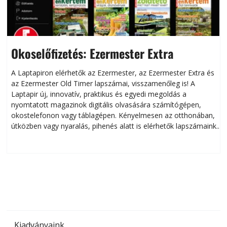
Okoselőfizetés: Ezermester Extra
A Laptapiron elérhetők az Ezermester, az Ezermester Extra és
az Ezermester Old Timer lapszámai, visszamenőleg is! A
Laptapir új, innovatív, praktikus és egyedi megoldás a
L
nyomtatott magazinok digitális olvasására számítógépen,
okostelefonon vagy táblagépen. Kényelmesen az otthonában,
útközben vagy nyaralás, pihenés alatt is elérhetők lapszámaink.
ú
Bárhol, bármikor, akár külföldön élve vagy dolgozva is
B
olvashatók az Ezermester lapszámai. A Laptapir kényelmes
megoldás, mert: – t
Kiadványaink