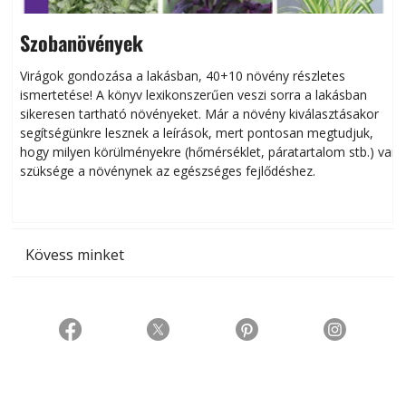
Szobanövények
Virágok gondozása a lakásban, 40+10 növény részletes
ismertetése! A könyv lexikonszerűen veszi sorra a lakásban
s
sikeresen tart­ha­tó növényeket. Már a növény kiválasztásakor
h
segítségünkre lesznek a leírások, mert pontosan megtudjuk,
k
hogy milyen körülményekre (hőmérséklet, páratartalom stb.) van
szüksége a növénynek az egészséges fejlődéshez.
t
Kövess minket