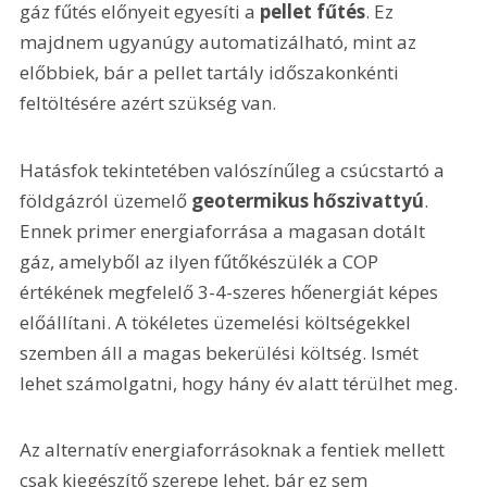
gáz fűtés előnyeit egyesíti a 
pellet fűtés
. Ez 
majdnem ugyanúgy automatizálható, mint az 
előbbiek, bár a pellet tartály időszakonkénti 
feltöltésére azért szükség van.
Hatásfok tekintetében valószínűleg a csúcstartó a 
földgázról üzemelő 
geotermikus hőszivattyú
. 
Ennek primer energiaforrása a magasan dotált 
gáz, amelyből az ilyen fűtőkészülék a COP 
értékének megfelelő 3-4-szeres hőenergiát képes 
előállítani. A tökéletes üzemelési költségekkel 
szemben áll a magas bekerülési költség. Ismét 
lehet számolgatni, hogy hány év alatt térülhet meg.
Az alternatív energiaforrásoknak a fentiek mellett 
csak kiegészítő szerepe lehet, bár ez sem 