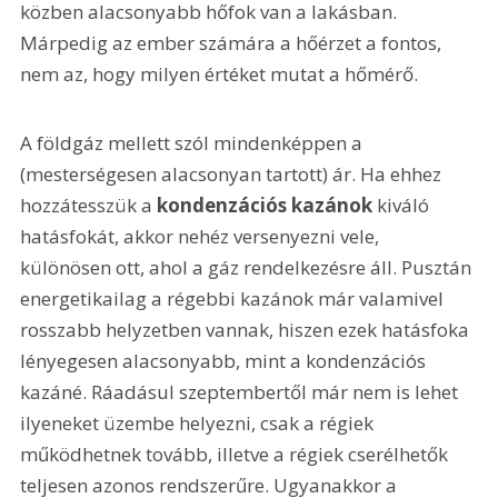
közben alacsonyabb hőfok van a lakásban. 
Márpedig az ember számára a hőérzet a fontos, 
nem az, hogy milyen értéket mutat a hőmérő.
A földgáz mellett szól mindenképpen a 
(mesterségesen alacsonyan tartott) ár. Ha ehhez 
hozzátesszük a 
kondenzációs kazánok
 kiváló 
hatásfokát, akkor nehéz versenyezni vele, 
különösen ott, ahol a gáz rendelkezésre áll. Pusztán 
energetikailag a régebbi kazánok már valamivel 
rosszabb helyzetben vannak, hiszen ezek hatásfoka 
lényegesen alacsonyabb, mint a kondenzációs 
kazáné. Ráadásul szeptembertől már nem is lehet 
ilyeneket üzembe helyezni, csak a régiek 
működhetnek tovább, illetve a régiek cserélhetők 
teljesen azonos rendszerűre. Ugyanakkor a 