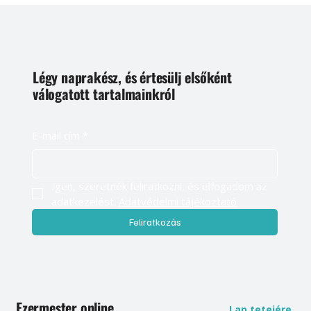
Légy naprakész, és értesülj elsőként
válogatott tartalmainkról
E-mail cím
*
Igen, szeretnék feliratkozni, és elfogadom az 
adatkezelést. 
Adatvédelmi tájékoztató
Feliratkozás
Ezermester online
Lap tetejére