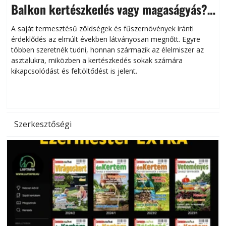
Balkon kertészkedés vagy magaságyás?
Helytakarékos kertészkedés
A saját termesztésű zöldségek és fűszernövények iránti
érdeklődés az elmúlt években látványosan megnőtt. Egyre
többen szeretnék tudni, honnan származik az élelmiszer az
l
asztalukra, miközben a kertészkedés sokak számára
kikapcsolódást és feltöltődést is jelent.
é
d
Szerkesztőségi