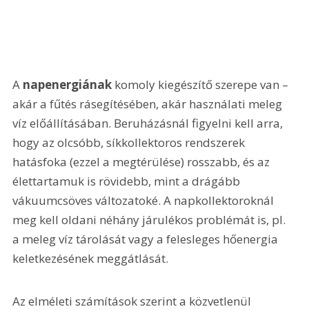
A 
napenergiának 
komoly kiegészítő szerepe van – 
akár a fűtés rásegítésében, akár használati meleg 
víz előállításában. Beruházásnál figyelni kell arra, 
hogy az olcsóbb, síkkollektoros rendszerek 
hatásfoka (ezzel a megtérülése) rosszabb, és az 
élettartamuk is rövidebb, mint a drágább 
vákuumcsöves változatoké. A napkollektoroknál 
meg kell oldani néhány járulékos problémát is, pl. 
a meleg víz tárolását vagy a felesleges hőenergia 
keletkezésének meggátlását.
Az elméleti számítások szerint a közvetlenül 