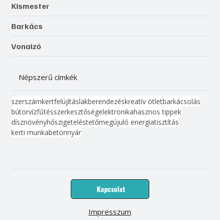
Kismester
Barkács
Vonalzó
Népszerű címkék
szerszám
kert
felújítás
lakberendezés
kreatív ötlet
barkácsolás
bútor
víz
fűtés
szerkesztőség
elektronika
hasznos tippek
dísznövény
hőszigetelés
tető
megújuló energia
tisztítás
kerti munka
beton
nyár
Kapcsolat
Impresszum