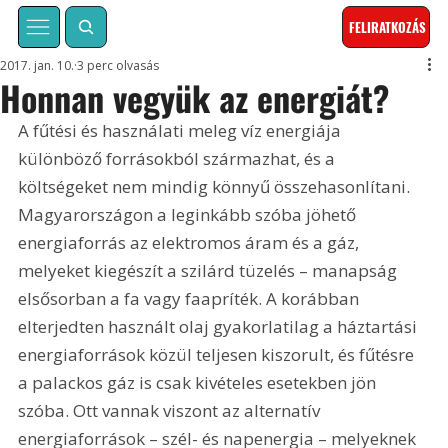
FELIRATKOZÁS
2017. jan. 10.
3 perc olvasás
Honnan vegyük az energiát?
A fűtési és használati meleg víz energiája 
különböző forrásokból származhat, és a 
költségeket nem mindig könnyű összehasonlítani. 
Magyarországon a leginkább szóba jöhető 
energiaforrás az elektromos áram és a gáz, 
melyeket kiegészít a szilárd tüzelés – manapság 
elsősorban a fa vagy faapríték. A korábban 
elterjedten használt olaj gyakorlatilag a háztartási 
energiaforrások közül teljesen kiszorult, és fűtésre 
a palackos gáz is csak kivételes esetekben jön 
szóba. Ott vannak viszont az alternatív 
energiaforrások – szél- és napenergia – melyeknek 