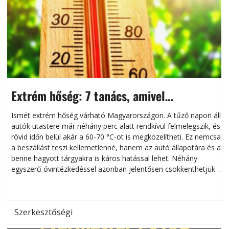
Extrém hőség: 7 tanács, amivel
megóvhatjuk autónkat a nyári károktól
Ismét extrém hőség várható Magyarországon. A tűző napon álló
autók utastere már néhány perc alatt rendkívül felmelegszik, és
rövid időn belül akár a 60-70 °C-ot is megközelítheti. Ez nemcsak
n
a beszállást teszi kellemetlenné, hanem az autó állapotára és a
benne hagyott tárgyakra is káros hatással lehet. Néhány
egyszerű óvintézkedéssel azonban jelentősen csökkenthetjük a
hőség káros hatásait.
l
Szerkesztőségi