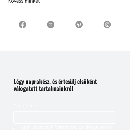
Kövess minket
Légy naprakész, és értesülj elsőként
válogatott tartalmainkról
E-mail cím
*
Igen, szeretnék feliratkozni, és elfogadom az 