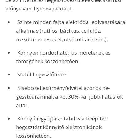
előnye van. Ilyenek például:
 Szinte minden fajta elektróda leolvasz­tására 
alkalmas (rutilos, bázikus, cellulóz, 
rozsdamentes acél, ötvözött acél stb.).
 Könnyen hordozható, kis méretének és 
tömegének köszönhetően. 
 Stabil hegesztőáram.
 Kisebb teljesítményfelvétel azonos he­
gesztőáramnál, a kb. 30%-kal jobb hatásfok 
által.
 Könnyű ívgyújtás, stabil ív a beépített 
hegesztést könnyítő elektronikának 
köszönhetően.