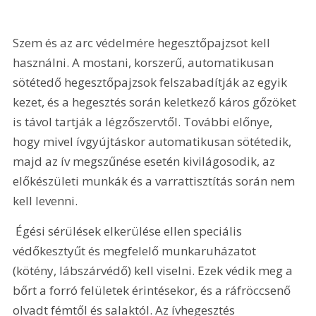
Szem és az arc védelmére hegesztőpajzsot kell 
használni. A mostani, korszerű, automatikusan 
sötétedő hegesztőpajzsok felszabadítják az egyik 
kezet, és a hegesztés során keletkező káros gőzöket 
is távol tartják a légzőszervtől. További előnye, 
hogy mivel ívgyújtáskor automatikusan sötétedik, 
majd az ív megszűnése esetén kivilágosodik, az 
előkészületi munkák és a varrattisztítás során nem 
kell levenni. 
 Égési sérülések elkerülése ellen speciális 
védőkesztyűt és megfelelő munkaruházatot 
(kötény, lábszárvédő) kell viselni. Ezek védik meg a 
bőrt a forró felületek érintésekor, és a ráfröccsenő 
olvadt fémtől és salaktól. Az ívhegesztés 