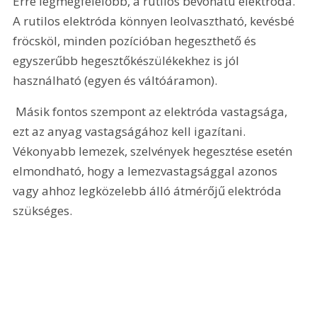
Erre legmegfelelőbb, a rutilos bevonatú elektróda. 
A rutilos elektróda könnyen leolvasztható, kevésbé 
fröcsköl, minden pozícióban hegeszthető és 
egyszerűbb hegesztőkészülékekhez is jól 
használható (egyen és váltóáramon). 
 Másik fontos szempont az elektróda vastagsága, 
ezt az anyag vastagságához kell igazítani. 
Vékonyabb lemezek, szelvények hegesztése esetén 
elmondható, hogy a lemezvastagsággal azonos 
vagy ahhoz legközelebb álló átmérőjű elektróda 
szükséges.