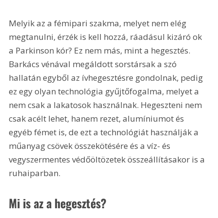
Melyik az a fémipari szakma, melyet nem elég 
megtanulni, érzék is kell hozzá, ráadásul kizáró ok 
a Parkinson kór? Ez nem más, mint a hegesztés. 
Barkács vénával megáldott sorstársak a szó 
hallatán egyből az ívhegesztésre ­gondolnak, pedig 
ez egy olyan technológia gyűjtőfogalma, melyet a 
nem csak a lakatosok használnak. Hegeszteni nem 
csak acélt lehet, hanem rezet, alumíniumot és 
egyéb fémet is, de ezt a technológiát használják a 
műanyag csövek összekötésére és a víz- és 
vegyszermentes védőöltözetek összeállításakor is a 
ruhaiparban. 
Mi is az a hegesztés? 