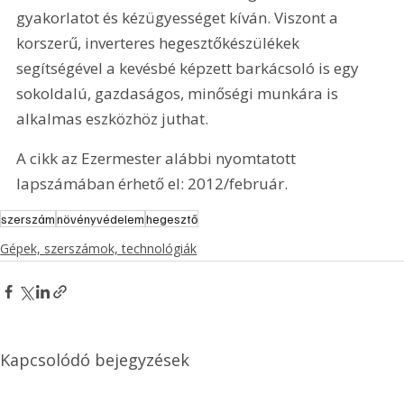
gyakorlatot és kézügyességet kíván. Viszont a 
korszerű, inverteres hegesztőkészülékek 
segítségével a kevésbé képzett barkácsoló is egy 
sokoldalú, gazdaságos, minőségi munkára is 
alkalmas eszközhöz juthat.
A cikk az Ezermester alábbi nyomtatott 
lapszámában érhető el: 2012/február.
szerszám
növényvédelem
hegesztő
Gépek, szerszámok, technológiák
Kapcsolódó bejegyzések