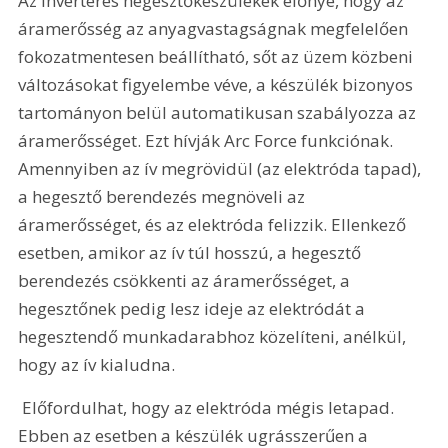
Az inverteres hegesztőkészülékek előnye, hogy az 
áramerősség az anyagvastagságnak megfelelően 
fokozatmentesen beállítható, sőt az üzem közbeni 
változásokat figyelembe véve, a készülék bizonyos 
tartományon belül automatikusan szabályozza az 
áramerősséget. Ezt hívják Arc Force funkciónak. 
Amennyiben az ív megrövidül (az elektróda tapad), 
a hegesztő berendezés megnöveli az 
áramerősséget, és az elektróda felizzik. Ellenkező 
esetben, amikor az ív túl hosszú, a hegesztő 
berendezés csökkenti az áramerősséget, a 
hegesztőnek pedig lesz ideje az elektródát a 
hegesztendő munkadarabhoz közelíteni, anélkül, 
hogy az ív kialudna.
 Előfordulhat, hogy az elektróda mégis letapad. 
Ebben az esetben a készülék ugrásszerűen a 