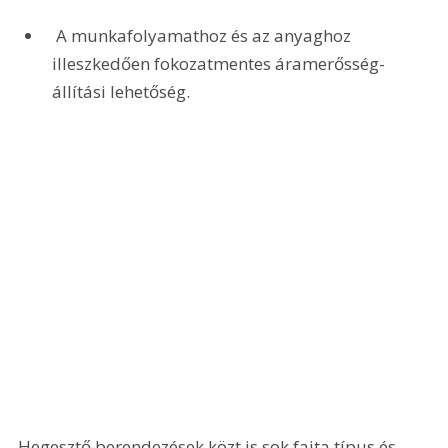
 A munkafolyamathoz és az anyaghoz 
illeszkedően fokozatmentes áramerősség-
állítási lehetőség.
Hegesztő berendezések közt is sok fajta típus és 