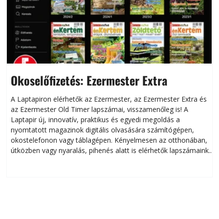
Okoselőfizetés: Ezermester Extra
A Laptapiron elérhetők az Ezermester, az Ezermester Extra és
az Ezermester Old Timer lapszámai, visszamenőleg is! A
Laptapir új, innovatív, praktikus és egyedi megoldás a
L
nyomtatott magazinok digitális olvasására számítógépen,
okostelefonon vagy táblagépen. Kényelmesen az otthonában,
útközben vagy nyaralás, pihenés alatt is elérhetők lapszámaink.
ú
Bárhol, bármikor, akár külföldön élve vagy dolgozva is
B
olvashatók az Ezermester lapszámai. A Laptapir kényelmes
megoldás, mert: – t