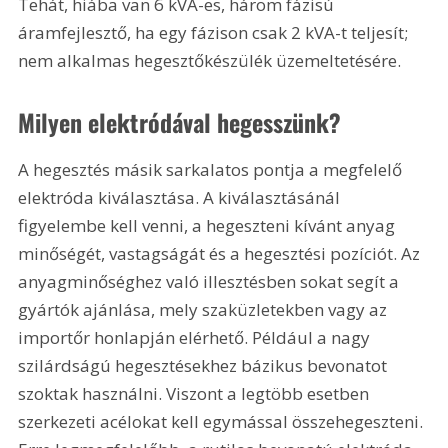
Tehát, hiába van 6 kVA-es, három fázisú 
áramfejlesztő, ha egy fázison csak 2 kVA-t teljesít; 
nem alkalmas hegesztőkészülék üzemeltetésére.
Milyen elektródával hegesszünk?
A hegesztés másik sarkalatos pontja a megfelelő 
elektróda kiválasztása. A kiválasztásánál 
figyelembe kell venni, a hegeszteni kívánt anyag 
minőségét, vastagságát és a hegesztési pozíciót. Az 
anyagminőséghez való illesztésben sokat segít a 
gyártók ajánlása, mely szaküzletekben vagy az 
importőr honlapján elérhető. Például a nagy 
szilárdságú hegesztésekhez bázikus bevonatot 
szoktak használni. Viszont a legtöbb esetben 
szerkezeti acélokat kell egymással összehegeszteni. 