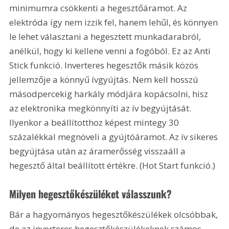
minimumra csökkenti a hegesztőáramot. Az 
elektróda így nem izzik fel, hanem lehűl, és könnyen 
le lehet választani a hegesztett munkadarabról, 
anélkül, hogy ki kellene venni a fogóból. Ez az Anti 
Stick funkció. Inverteres hegesztők másik közös 
jellemzője a könnyű ívgyújtás. Nem kell hosszú 
másodpercekig harkály módjára kopácsolni, hisz 
az elektronika megkönnyíti az ív begyújtását. 
Ilyenkor a beállítotthoz képest mintegy 30 
százalékkal megnöveli a gyújtóáramot. Az ív sikeres 
begyújtása után az áramerősség visszaáll a 
hegesztő által beállított értékre. (Hot Start funkció.)
Milyen hegesztőkészüléket válasszunk?
Bár a hagyományos hegesztőkészülékek olcsóbbak, 
de az inverteres hegesztőkészülékeknek számos 