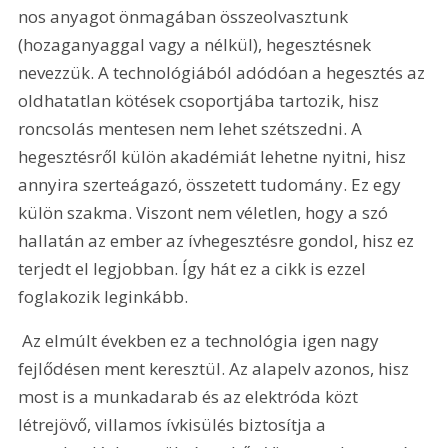
nos anyagot önmagában összeolvasztunk 
(hozaganyaggal vagy a nélkül), hegesztésnek 
nevezzük. A technológiából adódóan a hegesztés az 
oldhatatlan kötések csoportjába tartozik, hisz 
roncsolás mentesen nem lehet szétszedni. A 
hegesztésről külön akadémiát lehetne nyitni, hisz 
annyira szerteágazó, összetett tudomány. Ez egy 
külön szakma. Viszont nem véletlen, hogy a szó 
hallatán az ember az ívhegesztésre gondol, hisz ez 
terjedt el legjobban. Így hát ez a cikk is ezzel 
foglakozik leginkább.
 Az elmúlt években ez a technológia igen nagy 
fejlődésen ment keresztül. Az alapelv azonos, hisz 
most is a munkadarab és az elektróda közt 
létrejövő, villamos ívkisülés biztosítja a 