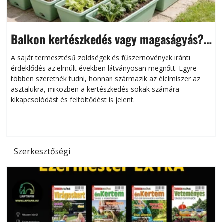
Balkon kertészkedés vagy magaságyás?
Helytakarékos kertészkedés
A saját termesztésű zöldségek és fűszernövények iránti
érdeklődés az elmúlt években látványosan megnőtt. Egyre
többen szeretnék tudni, honnan származik az élelmiszer az
l
asztalukra, miközben a kertészkedés sokak számára
kikapcsolódást és feltöltődést is jelent.
é
d
Szerkesztőségi