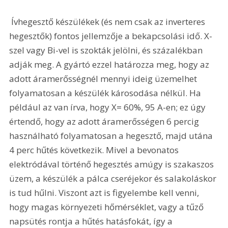
 Ívhegesztő készülékek (és nem csak az inverteres 
hegesztők) fontos jellemzője a bekapcsolási idő. X-
szel vagy Bi-vel is szokták jelölni, és százalékban 
adják meg. A gyártó ezzel határozza meg, hogy az 
adott áramerősségnél mennyi ideig üzemelhet 
folyamatosan a készülék károsodása nélkül. Ha 
például az van írva, hogy X= 60%, 95 A-en; ez úgy 
értendő, hogy az adott áramerősségen 6 percig 
használható folyamatosan a hegesztő, majd utána 
4 perc hűtés következik. Mivel a bevonatos 
elektródával történő hegesztés amúgy is szakaszos 
üzem, a készülék a pálca cseréjekor és salakoláskor 
is tud hűlni. Viszont azt is figyelembe kell venni, 
hogy magas környezeti hőmérséklet, vagy a tűző 
napsütés rontja a hűtés hatásfokát, így a 