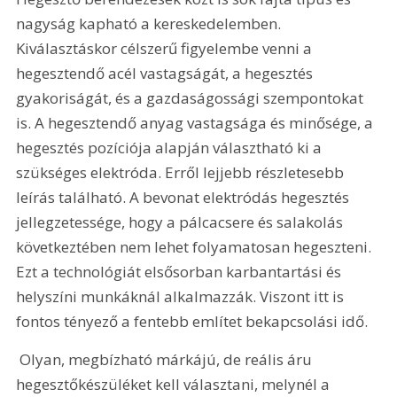
nagyság kapható a kereskedelemben. 
Kiválasztáskor célszerű figyelembe venni a 
hegesztendő acél vastagságát, a hegesztés 
gyakoriságát, és a gazdaságossági szempontokat 
is. A hegesztendő anyag vastagsága és minősége, a 
hegesztés pozíciója alapján választható ki a 
szükséges elektróda. Erről lejjebb részletesebb 
leírás található. A bevonat elektródás hegesztés 
jellegzetessége, hogy a pálcacsere és salakolás 
következtében nem lehet folyamatosan hegeszteni. 
Ezt a technológiát elsősorban karbantartási és 
helyszíni munkáknál alkalmazzák. Viszont itt is 
fontos tényező a fentebb említet bekapcsolási idő. 
 Olyan, megbízható márkájú, de reális áru 
hegesztőkészüléket kell választani, melynél a 