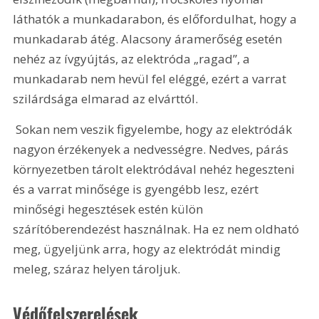
láthatók a munkadarabon, és előfordulhat, hogy a 
munkadarab átég. Alacsony áramerőség esetén 
nehéz az ívgyújtás, az elektróda „ragad”, a 
munkadarab nem hevül fel eléggé, ezért a varrat 
szilárdsága elmarad az elvárttól.
 Sokan nem veszik figyelembe, hogy az elektródák 
nagyon érzékenyek a nedvességre. Nedves, párás 
környezetben tárolt elektródával nehéz hegeszteni 
és a varrat minősége is gyengébb lesz, ezért 
minőségi hegesztések estén külön 
szárítóberendezést használnak. Ha ez nem oldható 
meg, ügyeljünk arra, hogy az elektródát mindig 
meleg, száraz helyen tároljuk.
Védőfelszerelések