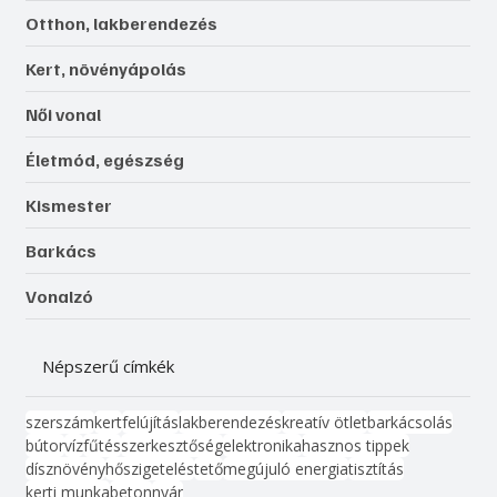
Otthon, lakberendezés
Kert, növényápolás
Női vonal
Életmód, egészség
Kismester
Barkács
Vonalzó
Népszerű címkék
szerszám
kert
felújítás
lakberendezés
kreatív ötlet
barkácsolás
bútor
víz
fűtés
szerkesztőség
elektronika
hasznos tippek
dísznövény
hőszigetelés
tető
megújuló energia
tisztítás
kerti munka
beton
nyár