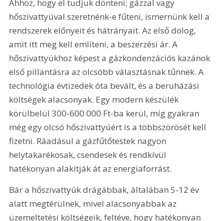
Ahhoz, hogy el tudjuk dönteni; gázzal vagy 
hőszivattyúval szeretnénk-e fűteni, ismernünk kell a 
rendszerek előnyeit és hátrányait. Az első dolog, 
amit itt meg kell említeni, a beszerzési ár. A 
hőszivattyúkhoz képest a gázkondenzációs kazánok 
első pillantásra az olcsóbb választásnak tűnnek. A 
technológia évtizedek óta bevált, és a beruházási 
költségek alacsonyak. Egy modern készülék 
körülbelül 300-600 000 Ft-ba kerül, míg gyakran 
még egy olcsó hőszivattyúért is a többszörösét kell 
fizetni. Ráadásul a gázfűtőtestek nagyon 
helytakarékosak, csendesek és rendkívül 
hatékonyan alakítják át az energiaforrást.
Bár a hőszivattyúk drágábbak, általában 5-12 év 
alatt megtérülnek, mivel alacsonyabbak az 
üzemeltetési költségeik, feltéve, hogy hatékonyan 