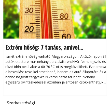
Extrém hőség: 7 tanács, amivel
megóvhatjuk autónkat a nyári károktól
Ismét extrém hőség várható Magyarországon. A tűző napon álló
autók utastere már néhány perc alatt rendkívül felmelegszik, és
rövid időn belül akár a 60-70 °C-ot is megközelítheti. Ez nemcsak
n
a beszállást teszi kellemetlenné, hanem az autó állapotára és a
benne hagyott tárgyakra is káros hatással lehet. Néhány
egyszerű óvintézkedéssel azonban jelentősen csökkenthetjük a
hőség káros hatásait.
l
Szerkesztőségi