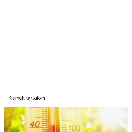
A varrógép és a varrás
Kiemelt tartalom