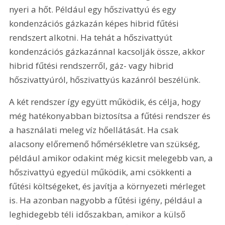
nyeri a hőt. Például egy hőszivattyú és egy 
kondenzációs gázkazán képes hibrid fűtési 
rendszert alkotni. Ha tehát a hőszivattyút 
kondenzációs gázkazánnal kacsolják össze, akkor 
hibrid fűtési rendszerről, gáz- vagy hibrid 
hőszivattyúról, hőszivattyús kazánról beszélünk.
A két rendszer így együtt működik, és célja, hogy 
még hatékonyabban biztosítsa a fűtési rendszer és 
a használati meleg víz hőellátását. Ha csak 
alacsony előremenő hőmérsékletre van szükség, 
például amikor odakint még kicsit melegebb van, a 
hőszivattyú egyedül működik, ami csökkenti a 
fűtési költségeket, és javítja a környezeti mérleget 
is. Ha azonban nagyobb a fűtési igény, például a 
leghidegebb téli időszakban, amikor a külső 