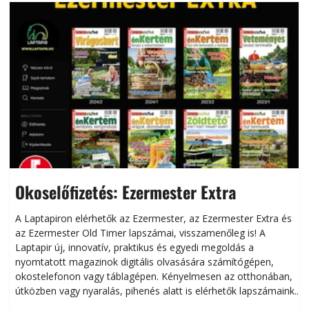
Okoselőfizetés: Ezermester Extra
A Laptapiron elérhetők az Ezermester, az Ezermester Extra és
az Ezermester Old Timer lapszámai, visszamenőleg is! A
Laptapir új, innovatív, praktikus és egyedi megoldás a
L
nyomtatott magazinok digitális olvasására számítógépen,
okostelefonon vagy táblagépen. Kényelmesen az otthonában,
útközben vagy nyaralás, pihenés alatt is elérhetők lapszámaink.
ú
Bárhol, bármikor, akár külföldön élve vagy dolgozva is
B