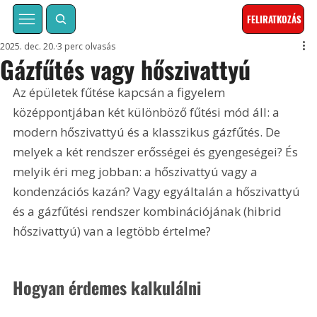
FELIRATKOZÁS
2025. dec. 20.
3 perc olvasás
Gázfűtés vagy hőszivattyú
Az épületek fűtése kapcsán a figyelem 
középpontjában két különböző fűtési mód áll: a 
modern hőszivattyú és a klasszikus gázfűtés. De 
melyek a két rendszer erősségei és gyengeségei? És 
melyik éri meg jobban: a hőszivattyú vagy a 
kondenzációs kazán? Vagy egyáltalán a hőszivattyú 
és a gázfűtési rendszer kombinációjának (hibrid 
hőszivattyú) van a legtöbb értelme?
Hogyan érdemes kalkulálni