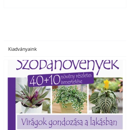
olvashatók az Ezermester lapszámai. A Laptapir kényelmes
megoldás, mert: – t
Kiadványaink