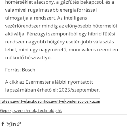
hőmérséklet alacsony, a gázfűtés bekapcsol, és a 
valamivel rugalmasabb energiaforrással 
támogatja a rendszert. Az intelligens 
vezérlőrendszer mindig az előnyösebb hőtermelőt 
aktiválja. Pénzügyi szempontból egy hibrid fűtési 
rendszer nagyobb hőigény esetén jobb választás 
lehet, mint egy nagyméretű, monovalens üzemben 
működő hőszivattyú.
Forrás: Bosch
A cikk az Ezermester alábbi nyomtatott 
lapszámában érhető el: 2025/szeptember.
fűtés
szivattyú
gázkazán
hőszivattyú
kondenzációs kazán
Gépek, szerszámok, technológiák