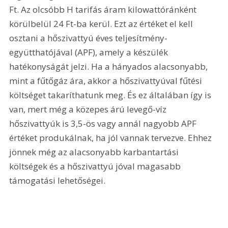
Ft. Az olcsóbb H tarifás áram kilowattóránként 
körülbelül 24 Ft-ba kerül. Ezt az értéket el kell 
osztani a hőszivattyú éves teljesítmény-
együtthatójával (APF), amely a készülék 
hatékonyságát jelzi. Ha a hányados alacsonyabb, 
mint a fűtőgáz ára, akkor a hőszivattyúval fűtési 
költséget takaríthatunk meg. És ez általában így is 
van, mert még a közepes árú levegő-víz 
hőszivattyúk is 3,5-ös vagy annál nagyobb APF 
értéket produkálnak, ha jól vannak tervezve. Ehhez 
jönnek még az alacsonyabb karbantartási 
költségek és a hőszivattyú jóval magasabb 
támogatási lehetőségei.