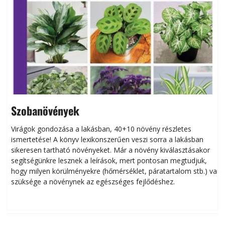
Szobanövények
Virágok gondozása a lakásban, 40+10 növény részletes
ismertetése! A könyv lexikonszerűen veszi sorra a lakásban
s
sikeresen tart­ha­tó növényeket. Már a növény kiválasztásakor
h
segítségünkre lesznek a leírások, mert pontosan megtudjuk,
k
hogy milyen körülményekre (hőmérséklet, páratartalom stb.) van
szüksége a növénynek az egészséges fejlődéshez.
t