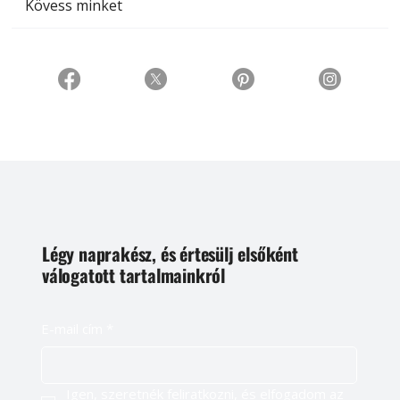
Kövess minket
Légy naprakész, és értesülj elsőként
válogatott tartalmainkról
E-mail cím
*
Igen, szeretnék feliratkozni, és elfogadom az 