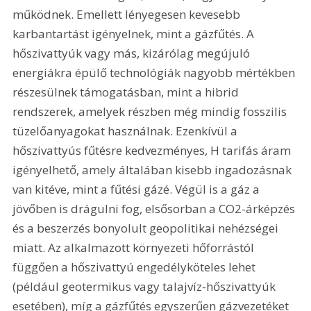
működnek. Emellett lényegesen kevesebb 
karbantartást igényelnek, mint a gázfűtés. A 
hőszivattyúk vagy más, kizárólag megújuló 
energiákra épülő technológiák nagyobb mértékben 
részesülnek támogatásban, mint a hibrid 
rendszerek, amelyek részben még mindig fosszilis 
tüzelőanyagokat használnak. Ezenkívül a 
hőszivattyús fűtésre kedvezményes, H tarifás áram 
igényelhető, amely általában kisebb ingadozásnak 
van kitéve, mint a fűtési gázé. Végül is a gáz a 
jövőben is drágulni fog, elsősorban a CO2-árképzés 
és a beszerzés bonyolult geopolitikai nehézségei 
miatt. Az alkalmazott környezeti hőforrástól 
függően a hőszivattyú engedélyköteles lehet 
(például geotermikus vagy talajvíz-hőszivattyúk 
esetében), míg a gázfűtés egyszerűen gázvezetéket 