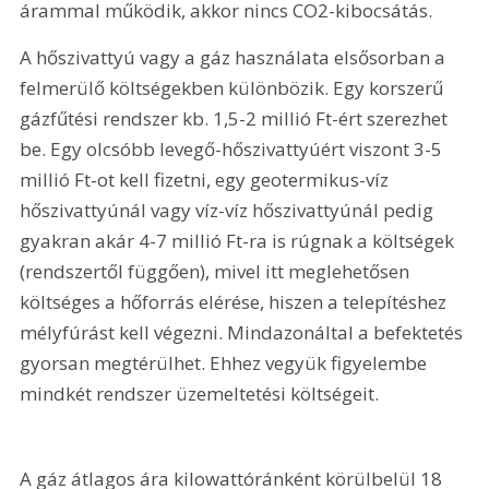
árammal működik, akkor nincs CO2-kibocsátás.
A hőszivattyú vagy a gáz használata elsősorban a 
felmerülő költségekben különbözik. Egy korszerű 
gázfűtési rendszer kb. 1,5-2 millió Ft-ért szerezhet 
be. Egy olcsóbb levegő-hőszivattyúért viszont 3-5 
millió Ft-ot kell fizetni, egy geotermikus-víz 
hőszivattyúnál vagy víz-víz hőszivattyúnál pedig 
gyakran akár 4-7 millió Ft-ra is rúgnak a költségek 
(rendszertől függően), mivel itt meglehetősen 
költséges a hőforrás elérése, hiszen a telepítéshez 
mélyfúrást kell végezni. Mindazonáltal a befektetés 
gyorsan megtérülhet. Ehhez vegyük figyelembe 
mindkét rendszer üzemeltetési költségeit.
A gáz átlagos ára kilowattóránként körülbelül 18 