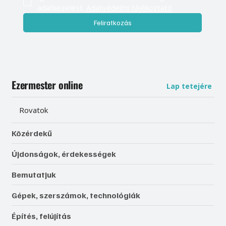
adatkezelést. 
Adatvédelmi tájékoztató
Feliratkozás
Ezermester online
Lap tetejére
Rovatok
Közérdekű
Újdonságok, érdekességek
Bemutatjuk
Gépek, szerszámok, technológiák
Építés, felújítás