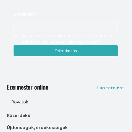
E-mail cím
*
Igen, szeretnék feliratkozni, és elfogadom az 
adatkezelést. 
Adatvédelmi tájékoztató
Feliratkozás
Ezermester online
Lap tetejére
Rovatok
Közérdekű
Újdonságok, érdekességek