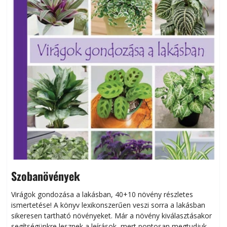
Szobanövények
Virágok gondozása a lakásban, 40+10 növény részletes
ismertetése! A könyv lexikonszerűen veszi sorra a lakásban
s
sikeresen tart­ha­tó növényeket. Már a növény kiválasztásakor
h
segítségünkre lesznek a leírások, mert pontosan megtudjuk,
k