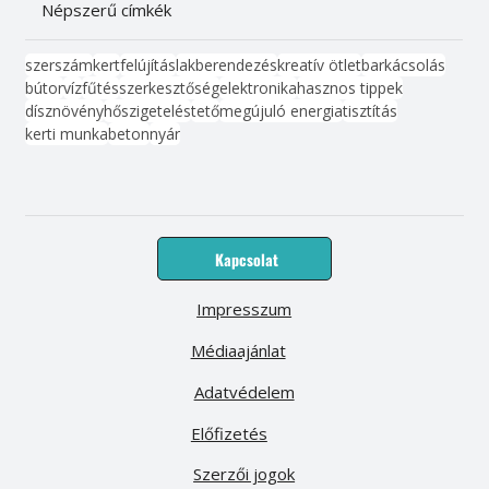
Népszerű címkék
szerszám
kert
felújítás
lakberendezés
kreatív ötlet
barkácsolás
bútor
víz
fűtés
szerkesztőség
elektronika
hasznos tippek
dísznövény
hőszigetelés
tető
megújuló energia
tisztítás
kerti munka
beton
nyár
Kapcsolat
Impresszum
Médiaajánlat
Adatvédelem
Előfizetés
Szerzői jogok