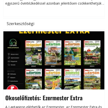
egyszerű óvintézkedéssel azonban jelentősen csökkenthetjük a
hőség káros hatásait.
l
Szerkesztőségi
Okoselőfizetés: Ezermester Extra
A Laptapiron elérhetők az Ezermester, az Ezermester Extra és