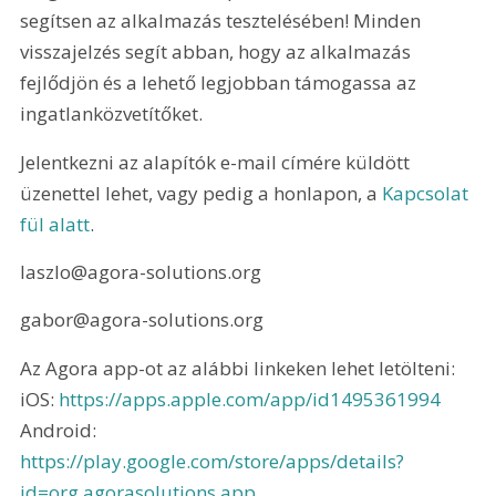
segítsen az alkalmazás tesztelésében! Minden 
visszajelzés segít abban, hogy az alkalmazás 
fejlődjön és a lehető legjobban támogassa az 
ingatlanközvetítőket. 
Jelentkezni az alapítók e-mail címére küldött 
üzenettel lehet, vagy pedig a honlapon, a 
Kapcsolat 
fül alatt
.
laszlo@agora-solutions.org
gabor@agora-solutions.org
Az Agora app-ot az alábbi linkeken lehet letölteni: 
iOS: 
https://apps.apple.com/app/id1495361994
Android: 
https://play.google.com/store/apps/details?
id=org.agorasolutions.app