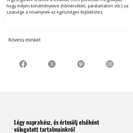
hogy milyen körülményekre (hőmérséklet, páratartalom stb.) van
szüksége a növénynek az egészséges fejlődéshez.
t
Kövess minket
Légy naprakész, és értesülj elsőként
válogatott tartalmainkról