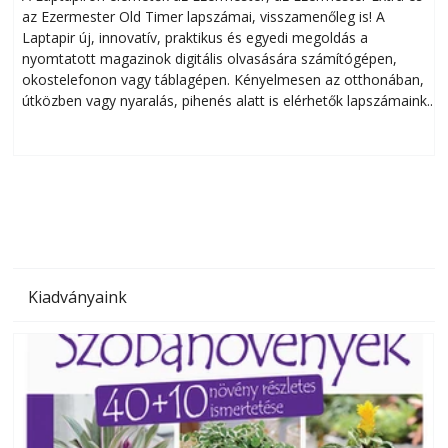
az Ezermester Old Timer lapszámai, visszamenőleg is! A
Laptapir új, innovatív, praktikus és egyedi megoldás a
L
nyomtatott magazinok digitális olvasására számítógépen,
okostelefonon vagy táblagépen. Kényelmesen az otthonában,
útközben vagy nyaralás, pihenés alatt is elérhetők lapszámaink.
ú
Bárhol, bármikor, akár külföldön élve vagy dolgozva is
B
olvashatók az Ezermester lapszámai. A Laptapir kényelmes
megoldás, mert: – t
Kiadványaink