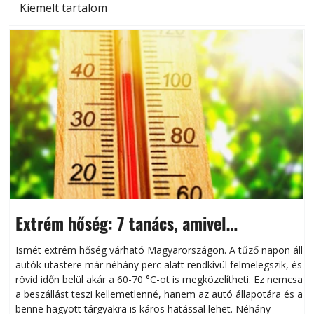
Kiemelt tartalom
Extrém hőség: 7 tanács, amivel
megóvhatjuk autónkat a nyári károktól
Ismét extrém hőség várható Magyarországon. A tűző napon álló
autók utastere már néhány perc alatt rendkívül felmelegszik, és
rövid időn belül akár a 60-70 °C-ot is megközelítheti. Ez nemcsak
n
a beszállást teszi kellemetlenné, hanem az autó állapotára és a
benne hagyott tárgyakra is káros hatással lehet. Néhány