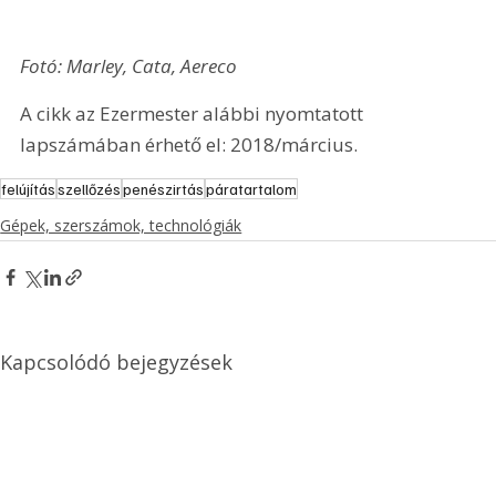
Fotó: Marley, Cata, Aereco
A cikk az Ezermester alábbi nyomtatott 
lapszámában érhető el: 2018/március.
felújítás
szellőzés
penészirtás
páratartalom
Gépek, szerszámok, technológiák
Kapcsolódó bejegyzések