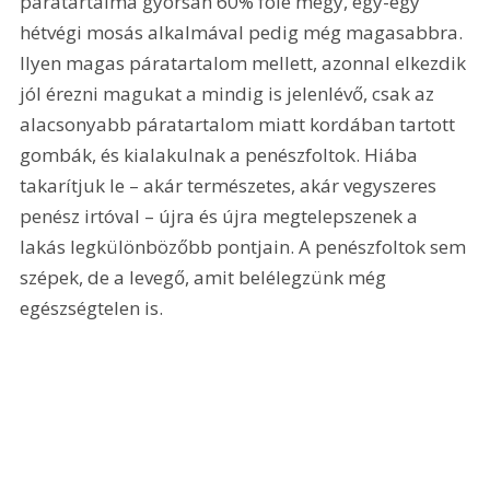
páratartalma gyorsan 60% fölé megy, egy-egy 
hétvégi mosás alkalmával pedig még magasabbra. 
Ilyen magas páratartalom mellett, azonnal elkezdik 
jól érezni magukat a mindig is jelenlévő, csak az 
alacsonyabb páratartalom miatt kordában tartott 
gombák, és kialakulnak a penészfoltok. Hiába 
takarítjuk le – akár természetes, akár vegyszeres 
penész irtóval – újra és újra megtelepszenek a 
lakás legkülönbözőbb pontjain. A penészfoltok sem 
szépek, de a levegő, amit belélegzünk még 
egészségtelen is.