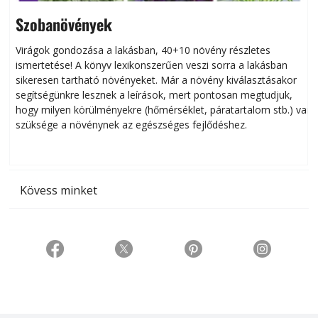
Szobanövények
Virágok gondozása a lakásban, 40+10 növény részletes
ismertetése! A könyv lexikonszerűen veszi sorra a lakásban
s
sikeresen tart­ha­tó növényeket. Már a növény kiválasztásakor
h
segítségünkre lesznek a leírások, mert pontosan megtudjuk,
k
hogy milyen körülményekre (hőmérséklet, páratartalom stb.) van
szüksége a növénynek az egészséges fejlődéshez.
t
Kövess minket