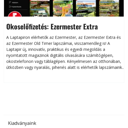
Okoselőfizetés: Ezermester Extra
A Laptapiron elérhetők az Ezermester, az Ezermester Extra és
az Ezermester Old Timer lapszámai, visszamenőleg is! A
Laptapir új, innovatív, praktikus és egyedi megoldás a
L
nyomtatott magazinok digitális olvasására számítógépen,
okostelefonon vagy táblagépen. Kényelmesen az otthonában,
útközben vagy nyaralás, pihenés alatt is elérhetők lapszámaink.
ú
Bárhol, bármikor, akár külföldön élve vagy dolgozva is
B
olvashatók az Ezermester lapszámai. A Laptapir kényelmes
megoldás, mert: – t
Kiadványaink