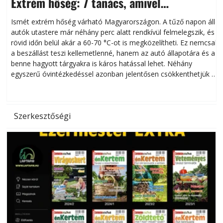
Extrém hőség: 7 tanács, amivel
megóvhatjuk autónkat a nyári károktól
Ismét extrém hőség várható Magyarországon. A tűző napon álló
autók utastere már néhány perc alatt rendkívül felmelegszik, és
rövid időn belül akár a 60-70 °C-ot is megközelítheti. Ez nemcsak
n
a beszállást teszi kellemetlenné, hanem az autó állapotára és a
benne hagyott tárgyakra is káros hatással lehet. Néhány
egyszerű óvintézkedéssel azonban jelentősen csökkenthetjük a
hőség káros hatásait.
l
Szerkesztőségi