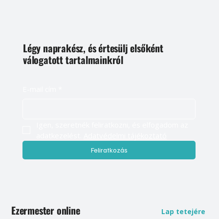
Légy naprakész, és értesülj elsőként
válogatott tartalmainkról
E-mail cím
*
Igen, szeretnék feliratkozni, és elfogadom az 
adatkezelést. 
Adatvédelmi tájékoztató
Feliratkozás
Ezermester online
Lap tetejére