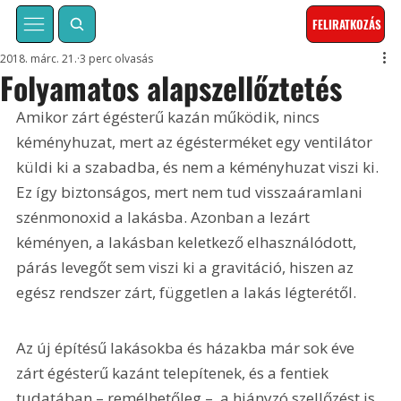
FELIRATKOZÁS
2018. márc. 21.
3 perc olvasás
Folyamatos alapszellőztetés
Amikor zárt égésterű kazán működik, nincs 
kéményhuzat, mert az égésterméket egy ventilátor 
küldi ki a szabadba, és nem a kéményhuzat viszi ki. 
Ez így biztonságos, mert nem tud visszaáramlani 
szénmonoxid a lakásba. Azonban a lezárt 
kéményen, a lakásban keletkező elhasználódott, 
párás levegőt sem viszi ki a gravitáció, hiszen az 
egész rendszer zárt, független a lakás légterétől.
Az új építésű lakásokba és házakba már sok éve 
zárt égésterű kazánt telepítenek, és a fentiek 
tudatában – remélhetőleg –, a hiányzó szellőzést is 