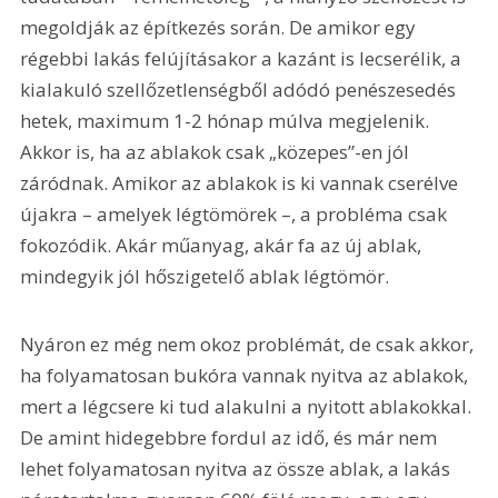
megoldják az építkezés során. De amikor egy 
régebbi lakás felújításakor a kazánt is lecserélik, a 
kialakuló szellőzetlenségből adódó penészesedés 
hetek, maximum 1-2 hónap múlva megjelenik. 
Akkor is, ha az ablakok csak „közepes”-en jól 
záródnak. Amikor az ablakok is ki vannak cserélve 
újakra – amelyek légtömörek –, a probléma csak 
fokozódik. Akár műanyag, akár fa az új ablak, 
mindegyik jól hőszigetelő ablak légtömör.
Nyáron ez még nem okoz problémát, de csak akkor, 
ha folyamatosan bukóra vannak nyitva az ablakok, 
mert a légcsere ki tud alakulni a nyitott ablakokkal. 
De amint hidegebbre fordul az idő, és már nem 
lehet folyamatosan nyitva az össze ablak, a lakás 