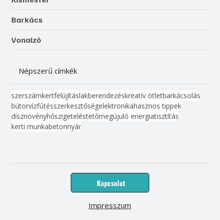
Barkács
Vonalzó
Népszerű címkék
szerszám
kert
felújítás
lakberendezés
kreatív ötlet
barkácsolás
bútor
víz
fűtés
szerkesztőség
elektronika
hasznos tippek
dísznövény
hőszigetelés
tető
megújuló energia
tisztítás
kerti munka
beton
nyár
Kapcsolat
Impresszum