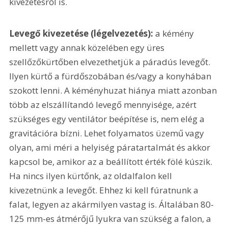
kivezetésről is.
Levegő kivezetése (légelvezetés):
 a kémény 
mellett vagy annak közelében egy üres 
szellőzőkürtőben elvezethetjük a páradús levegőt. 
Ilyen kürtő a fürdőszobában és/vagy a konyhában 
szokott lenni. A kéményhuzat hiánya miatt azonban 
több az elszállítandó levegő mennyisége, azért 
szükséges egy ventilátor beépítése is, nem elég a 
gravitációra bízni. Lehet folyamatos üzemű vagy 
olyan, ami méri a helyiség páratartalmát és akkor 
kapcsol be, amikor az a beállított érték fölé kúszik. 
Ha nincs ilyen kürtőnk, az oldalfalon kell 
kivezetnünk a levegőt. Ehhez ki kell fúratnunk a 
falat, legyen az akármilyen vastag is. Általában 80-
125 mm-es átmérőjű lyukra van szükség a falon, a 