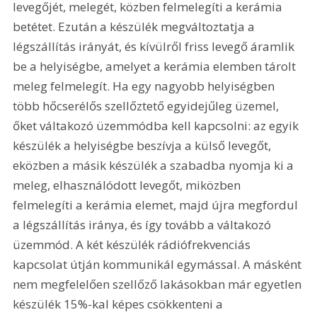
levegőjét, melegét, közben felmelegíti a kerámia 
betétet. Ezután a készülék megváltoztatja a 
légszállítás irányát, és kívülről friss levegő áramlik 
be a helyiségbe, amelyet a kerámia elemben tárolt 
meleg felmelegít. Ha egy nagyobb helyiségben 
több hőcserélős szellőztető egyidejűleg üzemel, 
őket váltakozó üzemmódba kell kapcsolni: az egyik 
készülék a helyiségbe beszívja a külső levegőt, 
eközben a másik készülék a szabadba nyomja ki a 
meleg, elhasználódott levegőt, miközben 
felmelegíti a kerámia elemet, majd újra megfordul 
a légszállítás iránya, és így tovább a váltakozó 
üzemmód. A két készülék rádiófrekvenciás 
kapcsolat útján kommunikál egymással. A másként 
nem megfelelően szellőző lakásokban már egyetlen 
készülék 15%-kal képes csökkenteni a 