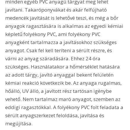
minden egyéb PVC anyagú tárgyat meg lehet 
javítani. Takaróponyvákat és akár felfújható 
medencék javítását is lehetővé teszi, és még a bőr 
anyagok ragasztására is alkalmas az egyedi kémiai 
képletű folyékony PVC, ami folyékony PVC 
anyagként tartalmazza a javításokhoz szükséges 
anyagot. Csak fel kell teríteni a sérült részre, és 
várni az anyag száradására. Ehhez 24 óra 
szükséges. Használatakor a hőmérséklet hatására 
az adott tárgy, javító anyaggal bekent felületén 
kémiai reakció következik be. Az anyaga rugalmas, 
hőálló, UV álló, a javított rész tartósan igénybe 
vehető. Nem tartalmaz maró anyagot, szemben az 
eddigi ragasztókkal. A folyékony PVC folt feladata a 
sérült anyagszerkezet feloldása, javítása és 
megújítása.