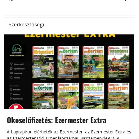
hőség káros hatásait.
l
Szerkesztőségi
Okoselőfizetés: Ezermester Extra
A Laptapiron elérhetők az Ezermester, az Ezermester Extra és
az Ezermester Old Timer lapszámai, visszamenőleg is! A