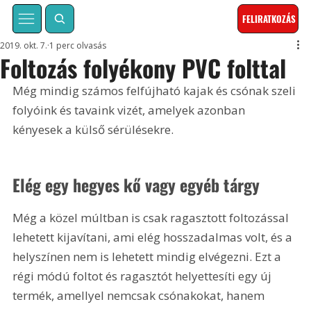
FELIRATKOZÁS
2019. okt. 7.
1 perc olvasás
Foltozás folyékony PVC folttal
Még mindig számos felfújható kajak és csónak szeli 
folyóink és tavaink vizét, amelyek azonban 
kényesek a külső sérülésekre.
Elég egy hegyes kő vagy egyéb tárgy
Még a közel múltban is csak ragasztott foltozással 
lehetett kijavítani, ami elég hosszadalmas volt, és a 
helyszínen nem is lehetett mindig elvégezni. Ezt a 
régi módú foltot és ragasztót helyettesíti egy új 
termék, amellyel nemcsak csónakokat, hanem 