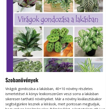
Szobanövények
Virágok gondozása a lakásban, 40+10 növény részletes
ismertetése! A könyv lexikonszerűen veszi sorra a lakásban
s
sikeresen tart­ha­tó növényeket. Már a növény kiválasztásakor
h
segítségünkre lesznek a leírások, mert pontosan megtudjuk,
k