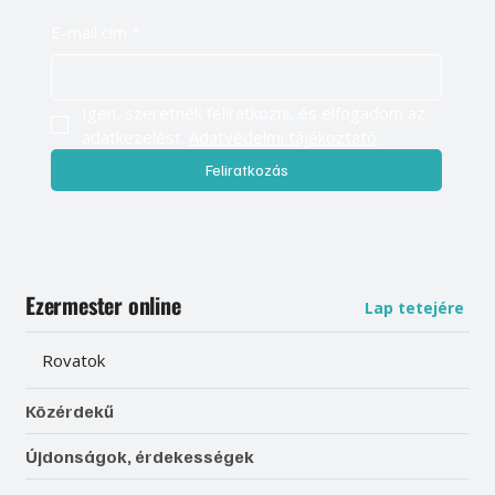
E-mail cím
*
Igen, szeretnék feliratkozni, és elfogadom az 
adatkezelést. 
Adatvédelmi tájékoztató
Feliratkozás
Ezermester online
Lap tetejére
Rovatok
Közérdekű
Újdonságok, érdekességek