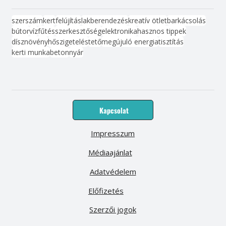
szerszám
kert
felújítás
lakberendezés
kreatív ötlet
barkácsolás
bútor
víz
fűtés
szerkesztőség
elektronika
hasznos tippek
dísznövény
hőszigetelés
tető
megújuló energia
tisztítás
kerti munka
beton
nyár
Kapcsolat
Impresszum
Médiaajánlat
Adatvédelem
Előfizetés
Szerzői jogok