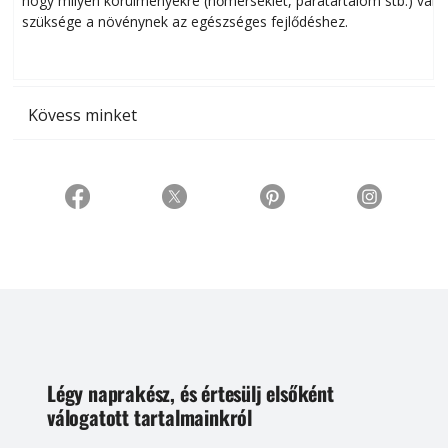
hogy milyen körülményekre (hőmérséklet, páratartalom stb.) van
szüksége a növénynek az egészséges fejlődéshez.
t
Kövess minket
Légy naprakész, és értesülj elsőként
válogatott tartalmainkról