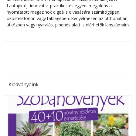
Laptapir új, innovatív, praktikus és egyedi megoldás a
L
nyomtatott magazinok digitális olvasására számítógépen,
okostelefonon vagy táblagépen. Kényelmesen az otthonában,
útközben vagy nyaralás, pihenés alatt is elérhetők lapszámaink.
ú
Bárhol, bármikor, akár külföldön élve vagy dolgozva is
B
olvashatók az Ezermester lapszámai. A Laptapir kényelmes
megoldás, mert: – t
Kiadványaink