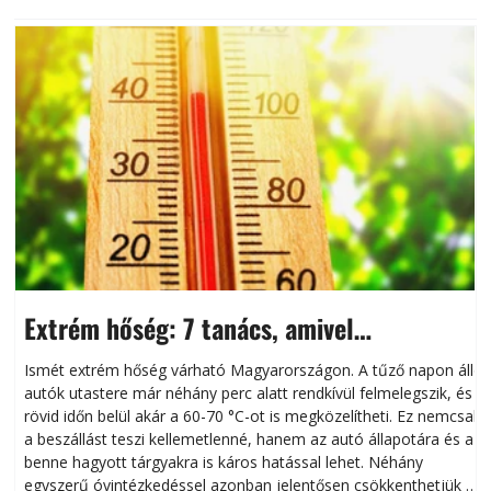
Extrém hőség: 7 tanács, amivel
megóvhatjuk autónkat a nyári károktól
Ismét extrém hőség várható Magyarországon. A tűző napon álló
autók utastere már néhány perc alatt rendkívül felmelegszik, és
rövid időn belül akár a 60-70 °C-ot is megközelítheti. Ez nemcsak
n
a beszállást teszi kellemetlenné, hanem az autó állapotára és a
benne hagyott tárgyakra is káros hatással lehet. Néhány
egyszerű óvintézkedéssel azonban jelentősen csökkenthetjük a