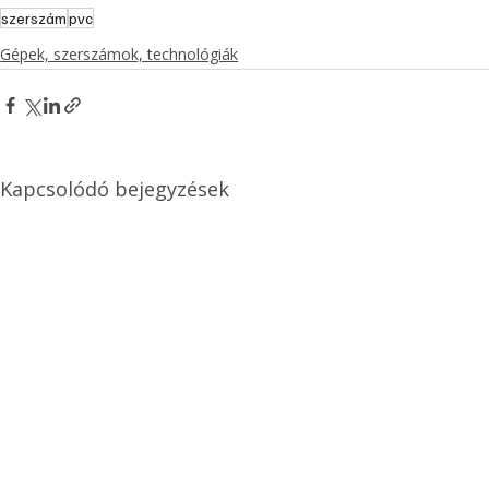
szerszám
pvc
Gépek, szerszámok, technológiák
Kapcsolódó bejegyzések