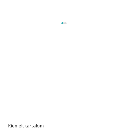
A varrógép és a varrás
Kiemelt tartalom