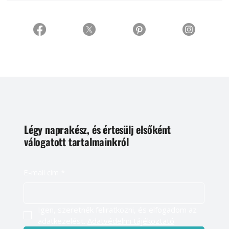
Légy naprakész, és értesülj elsőként
válogatott tartalmainkról
E-mail cím
*
Igen, szeretnék feliratkozni, és elfogadom az 
adatkezelést. 
Adatvédelmi tájékoztató