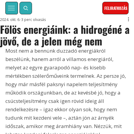
FELIRATKOZÁS
2024. okt. 6.
3 perc olvasás
Fölös energiáink: a hidrogéné a
jövő, de a jelen még nem
Most nem a bennünk duzzadó energiákról 
beszélünk, hanem arról a villamos energiáról, 
melyet az egyre gyarapodó nap- és kisebb 
mértékben szélerőműveink termelnek. Az persze jó, 
hogy már másfél paksnyi napelem teljesítmény 
működik országunkban, de az kevésbé jó, hogy a 
csúcsteljesítmény csak igen rövid ideig áll 
rendelkezésre – igaz ekkor olyan sok, hogy nem 
tudunk mit kezdeni vele –, aztán jön az árnyék 
időszak, amikor meg áramhiány van. Nézzük, mit 