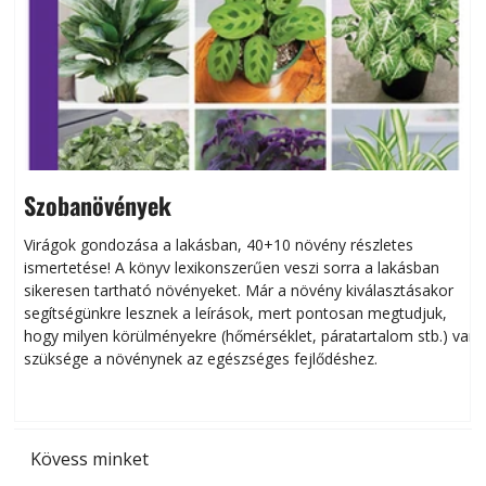
Szobanövények
Virágok gondozása a lakásban, 40+10 növény részletes
ismertetése! A könyv lexikonszerűen veszi sorra a lakásban
s
sikeresen tart­ha­tó növényeket. Már a növény kiválasztásakor
h
segítségünkre lesznek a leírások, mert pontosan megtudjuk,
k
hogy milyen körülményekre (hőmérséklet, páratartalom stb.) van
szüksége a növénynek az egészséges fejlődéshez.
t
Kövess minket