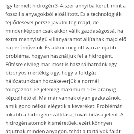
így termelt hidrogén 3-4-szer annyiba kerül, mint a 
fosszilis anyagokból előállított. Ez a technológiák 
fejlődésével persze javulni fog majd, de 
mindenképpen csak akkor válik gazdaságossá, ha 
extra mennyiségű villanyáramot állítanak majd elő 
naperőműveink. És akkor még ott van az újabb 
probléma, hogyan használjuk fel a hidrogént. 
Fűtésre elvileg már most is használhatnánk egy 
bizonyos mértékig úgy, hogy a földgáz 
hálózatunkban hozzákeverjük a normál 
földgázhoz. Ez jelenleg maximum 10% arányig 
képzelhető el. Ma már vannak olyan gázkazánok, 
amik gond nélkül elégetik a keveréket. Problémát 
inkább a hidrogén szállítása, továbbítása jelent. A 
hidrogén atomok kisméretűek, ezért könnyen 
átjutnak minden anyagon, tehát a tartályok falát 