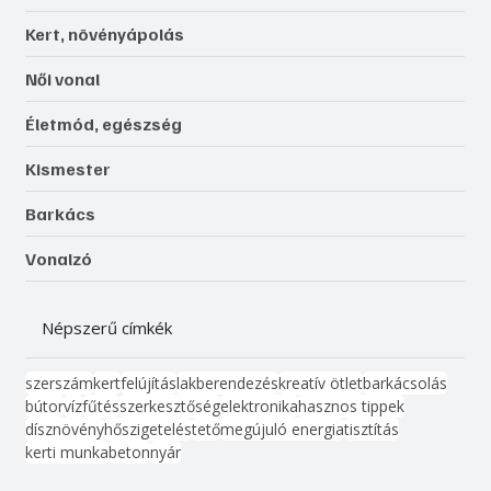
Kert, növényápolás
Női vonal
Életmód, egészség
Kismester
Barkács
Vonalzó
Népszerű címkék
szerszám
kert
felújítás
lakberendezés
kreatív ötlet
barkácsolás
bútor
víz
fűtés
szerkesztőség
elektronika
hasznos tippek
dísznövény
hőszigetelés
tető
megújuló energia
tisztítás
kerti munka
beton
nyár