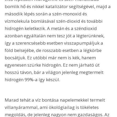
bomlik hő és nikkel katalizátor segítségével, majd a 
második lépés során a szén-monoxid és 
vízmolekula bomlásával szén-dioxid és további 
hidrogén keletkezik. A metán és a széndioxid 
azonban egyáltalán nem tesz jót a légterünknek, 
így a szerencsésebb esetben visszapumpáljuk a 
föld belsejébe, de rosszabb esetben a légkörbe 
bocsátjuk. Ez utóbbi már nem is kék, hanem 
egyenesen szürke hidrogén. Ez nem járható út 
hosszú távon, bár a világon jelenleg megtermelt 
hidrogén 99%-a így készül.
Marad tehát a víz bontása napelemekkel termelt 
villanyárammal, ami ökológiailag is tökéletes 
megoldás, de jelenleg nagyon nem gazdaságos. Az 