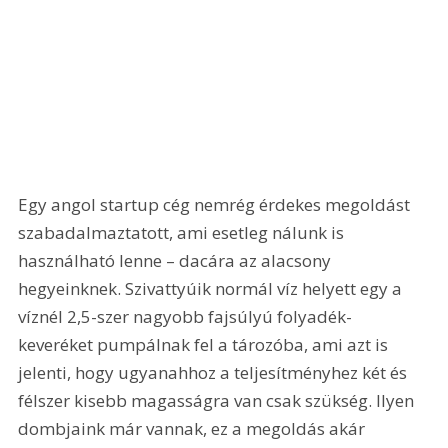
Egy angol startup cég nemrég érdekes megoldást 
szabadalmaztatott, ami esetleg nálunk is 
használható lenne – dacára az alacsony 
hegyeinknek. Szivattyúik normál víz helyett egy a 
víznél 2,5-szer nagyobb fajsúlyú folyadék-
keveréket pumpálnak fel a tározóba, ami azt is 
jelenti, hogy ugyanahhoz a teljesítményhez két és 
félszer kisebb magasságra van csak szükség. Ilyen 
dombjaink már vannak, ez a megoldás akár 