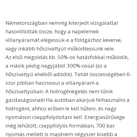
Németországban nemrég kiterjedt vizsgálattal 
hasonlították össze, hogy a napelemek 
villanyáramát elégessük-e a földgázhoz keverve, 
vagy inkább hőszivattyút működtessünk vele. 
Az első megoldás kb. 50%-os hatásfokkal működik, 
a másik pedig nagyjából 300%-ossal (ez a 
hőszivattyú elvéből adódik). Tehát összességében 6-
szor jobban hasznosul a villanyáram a 
hőszivattyúban. A hidrogénégetés nem tűnik 
gazdaságosnak! Ha autóban akarjuk felhasználni a 
hidrogént, ahhoz erősen le kell hűteni, és nagy 
nyomáson cseppfolyósítani kell. Energiasűrűsége 
még lehűtött, cseppfolyós formában, 700 bar 
nyomás mellett is majdnem négyszer kisebb a 