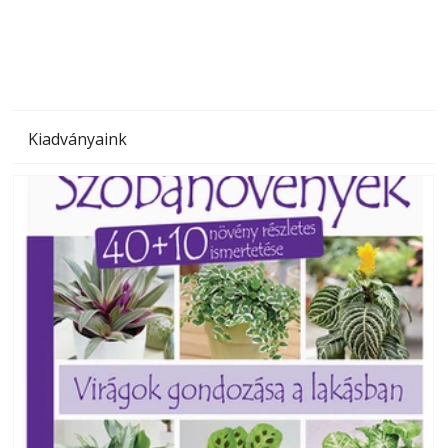
megoldás, mert: – t
Kiadványaink