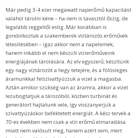
Már pedig 3-4 ezer megawatt naperőmű kapacitást 
valahol tárolni kéne – ha nem is tavasztól őszig, de 
legalább reggeltől estig. Már korábban is 
gondolkoztak a szakemberek víztározós erőművek 
létesítésében – igaz akkor nem a napelemek, 
hanem inkább el nem készült vízierőműveink 
energiájának tárolására. Az elv egyszerű; készítünk 
egy nagy víztározót a hegy tetejére, és a fölösleges 
áramunkkal felszivattyúzzuk a vizet a magasba. 
Aztán amikor szükség van az áramra, akkor a vizet 
lezubogtatjuk a tározóból, közben turbinát és 
generátort hajtatunk vele, így visszanyerjük a 
szivattyúzáskor befektetett energiát. A kész tervek a 
70-es években nem csak a vízi erőmű elmaradása 
miatt nem valósult meg, hanem azért sem, mert 