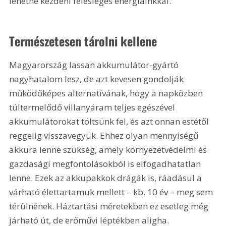
lehetne kezdeni felesleges energiáinkkal.
Természetesen tárolni kellene
Magyarország lassan akkumulátor-gyártó 
nagyhatalom lesz, de azt kevesen gondolják 
működőképes alternatívának, hogy a napközben 
túltermelődő villanyáram teljes egészével 
akkumulátorokat töltsünk fel, és azt onnan estétől 
reggelig visszavegyük. Ehhez olyan mennyiségű 
akkura lenne szükség, amely környezetvédelmi és 
gazdasági megfontolásokból is elfogadhatatlan 
lenne. Ezek az akkupakkok drágák is, ráadásul a 
várható élettartamuk mellett – kb. 10 év – meg sem 
térülnének. Háztartási méretekben ez esetleg még 
járható út, de erőművi léptékben aligha.