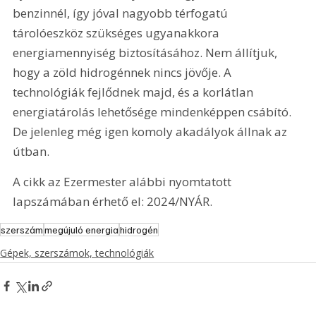
benzinnél, így jóval nagyobb térfogatú 
tárolóeszköz szükséges ugyanakkora 
energiamennyiség biztosításához. Nem állítjuk, 
hogy a zöld hidrogénnek nincs jövője. A 
technológiák fejlődnek majd, és a korlátlan 
energiatárolás lehetősége mindenképpen csábító. 
De jelenleg még igen komoly akadályok állnak az 
útban.
A cikk az Ezermester alábbi nyomtatott 
lapszámában érhető el: 2024/NYÁR.
szerszám
megújuló energia
hidrogén
Gépek, szerszámok, technológiák