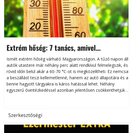
Extrém hőség: 7 tanács, amivel
megóvhatjuk autónkat a nyári károktól
Ismét extrém hőség várható Magyarországon. A tűző napon álló
autók utastere már néhány perc alatt rendkívül felmelegszik, és
rövid időn belül akár a 60-70 °C-ot is megközelítheti. Ez nemcsak
n
a beszállást teszi kellemetlenné, hanem az autó állapotára és a
benne hagyott tárgyakra is káros hatással lehet. Néhány
egyszerű óvintézkedéssel azonban jelentősen csökkenthetjük a
hőség káros hatásait.
l
Szerkesztőségi