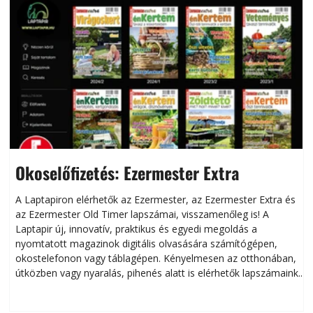
Okoselőfizetés: Ezermester Extra
A Laptapiron elérhetők az Ezermester, az Ezermester Extra és
az Ezermester Old Timer lapszámai, visszamenőleg is! A
Laptapir új, innovatív, praktikus és egyedi megoldás a
L
nyomtatott magazinok digitális olvasására számítógépen,
okostelefonon vagy táblagépen. Kényelmesen az otthonában,
útközben vagy nyaralás, pihenés alatt is elérhetők lapszámaink.
ú
Bárhol, bármikor, akár külföldön élve vagy dolgozva is
B
olvashatók az Ezermester lapszámai. A Laptapir kényelmes