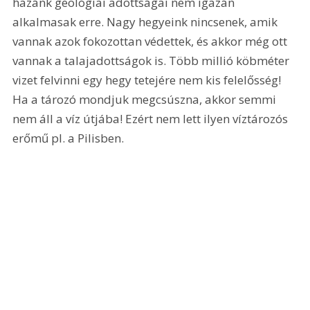
hazánk geológiai adottságai nem igazán 
alkalmasak erre. Nagy hegyeink nincsenek, amik 
vannak azok fokozottan védettek, és akkor még ott 
vannak a talajadottságok is. Több millió köbméter 
vizet felvinni egy hegy tetejére nem kis felelősség! 
Ha a tározó mondjuk megcsúszna, akkor semmi 
nem áll a víz útjába! Ezért nem lett ilyen víztározós 
erőmű pl. a Pilisben.