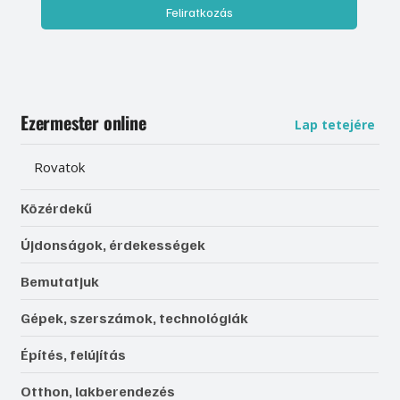
Feliratkozás
Ezermester online
Lap tetejére
Rovatok
Közérdekű
Újdonságok, érdekességek
Bemutatjuk
Gépek, szerszámok, technológiák
Építés, felújítás
Otthon, lakberendezés