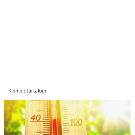
A varrógép és a varrás
Kiemelt tartalom