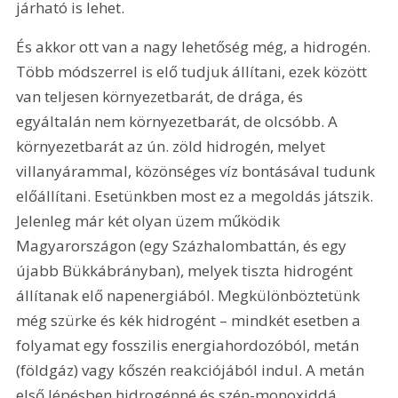
járható is lehet.
És akkor ott van a nagy lehetőség még, a hidrogén. 
Több módszerrel is elő tudjuk állítani, ezek között 
van teljesen környezetbarát, de drága, és 
egyáltalán nem környezetbarát, de olcsóbb. A 
környezetbarát az ún. zöld hidrogén, melyet 
villanyárammal, közönséges víz bontásával tudunk 
előállítani. Esetünkben most ez a megoldás játszik. 
Jelenleg már két olyan üzem működik 
Magyarországon (egy Százhalombattán, és egy 
újabb Bükkábrányban), melyek tiszta hidrogént 
állítanak elő napenergiából. Megkülönböztetünk 
még szürke és kék hidrogént – mindkét esetben a 
folyamat egy fosszilis energiahordozóból, metán 
(földgáz) vagy kőszén reakciójából indul. A metán 
első lépésben hidrogénné és szén-monoxiddá 