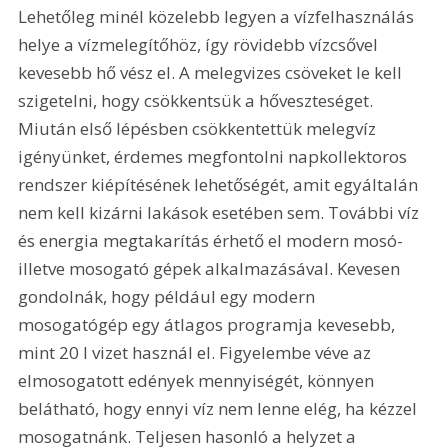
Lehetőleg minél közelebb legyen a vízfelhasználás 
helye a vízmelegítőhöz, így rövidebb vízcsővel 
kevesebb hő vész el. A melegvizes csöveket le kell 
szigetelni, hogy csökkentsük a hőveszteséget. 
Miután első lépésben csökkentettük melegvíz 
igényünket, érdemes megfontolni napkollektoros 
rendszer kiépítésének lehetőségét, amit egyáltalán 
nem kell kizárni lakások esetében sem. További víz 
és energia megtakarítás érhető el modern mosó- 
illetve mosogató gépek alkalmazásával. Kevesen 
gondolnák, hogy például egy modern 
mosogatógép egy átlagos programja kevesebb, 
mint 20 l vizet használ el. Figyelembe véve az 
elmosogatott edények mennyiségét, könnyen 
belátható, hogy ennyi víz nem lenne elég, ha kézzel 
mosogatnánk. Teljesen hasonló a helyzet a 