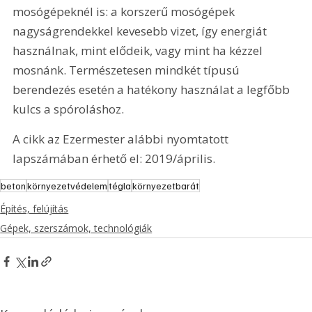
mosógépeknél is: a korszerű mosógépek 
nagyságrendekkel kevesebb vizet, így energiát 
használnak, mint elődeik, vagy mint ha kézzel 
mosnánk. Természetesen mindkét típusú 
berendezés esetén a hatékony használat a legfőbb 
kulcs a spóroláshoz.
A cikk az Ezermester alábbi nyomtatott 
lapszámában érhető el: 2019/április.
beton
környezetvédelem
tégla
környezetbarát
Építés, felújítás
Gépek, szerszámok, technológiák