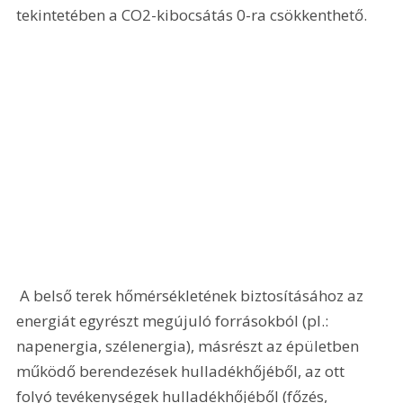
tekintetében a CO2-kibocsátás 0-ra csökkenthető. 
 A belső terek hőmérsékletének biztosításához az 
energiát egyrészt megújuló forrásokból (pl.: 
napenergia, szélenergia), másrészt az épületben 
működő berendezések hulladékhőjéből, az ott 
folyó tevékenységek hulladékhőjéből (főzés, 