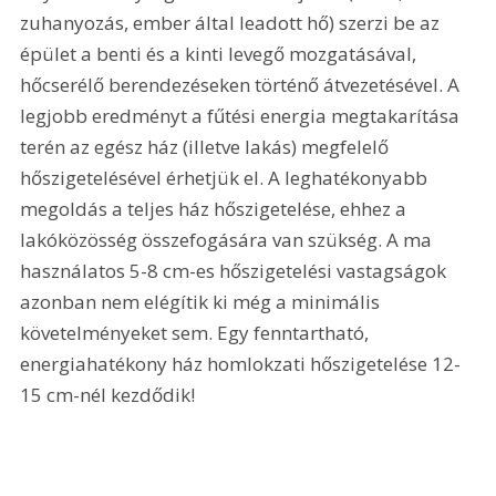
zuhanyozás, ember által leadott hő) szerzi be az 
épület a benti és a kinti levegő mozgatásával, 
hőcserélő berendezéseken történő átvezetésével. A 
legjobb eredményt a fűtési energia megtakarítása 
terén az egész ház (illetve lakás) megfelelő 
hőszigetelésével érhetjük el. A leghatékonyabb 
megoldás a teljes ház hőszigetelése, ehhez a 
lakóközösség összefogására van szükség. A ma 
használatos 5-8 cm-es hőszigetelési vastagságok 
azonban nem elégítik ki még a minimális 
követelményeket sem. Egy fenntartható, 
energiahatékony ház homlokzati hőszigetelése 12-
15 cm-nél kezdődik!