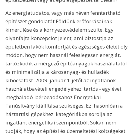
Az energiatudatos, vagy más néven fenntartható 
építészet gondolatát Földünk erőforrásainak 
kimerülése és a környezetvédelem szülte. Egy 
olyanfajta koncepciót jelent, ami biztosítja az 
épületben lakók komfortját és egészséges életét oly 
módon, hogy nem használ feleslegesen energiát, 
tartózkodik a mérgező építőanyagok használatától 
és minimalizálja a károsanyag- és hulladék 
kibocsátást. 2009. január 1-jétől az ingatlanok 
használatbavételi engedélyéhez, tartós - egy évet 
meghaladó  bérbeadásához Energetikai 
Tanúsítvány kiállítása szükséges. Ez  hasonlóan a 
háztartási gépekhez  kategóriákba sorolja az 
ingatlant energetikai szempontból. Sokan nem 
tudják, hogy az építési és üzemeltetési költségeket 