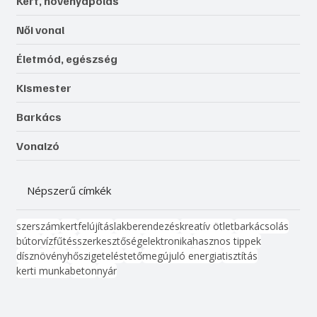
Kert, növényápolás
Női vonal
Életmód, egészség
Kismester
Barkács
Vonalzó
Népszerű címkék
szerszám
kert
felújítás
lakberendezés
kreatív ötlet
barkácsolás
bútor
víz
fűtés
szerkesztőség
elektronika
hasznos tippek
dísznövény
hőszigetelés
tető
megújuló energia
tisztítás
kerti munka
beton
nyár