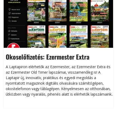
Okoselőfizetés: Ezermester Extra
A Laptapiron elérhetők az Ezermester, az Ezermester Extra és
az Ezermester Old Timer lapszámai, visszamenőleg is! A
Laptapir új, innovatív, praktikus és egyedi megoldás a
L
nyomtatott magazinok digitális olvasására számítógépen,
okostelefonon vagy táblagépen. Kényelmesen az otthonában,
útközben vagy nyaralás, pihenés alatt is elérhetők lapszámaink.
ú
Bárhol, bármikor, akár külföldön élve vagy dolgozva is
B
olvashatók az Ezermester lapszámai. A Laptapir kényelmes
megoldás, mert: – t