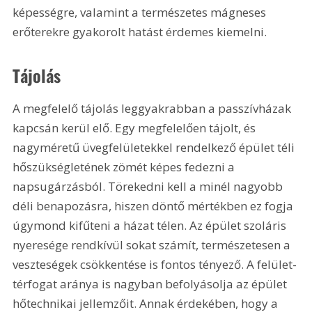
képességre, valamint a természetes mágneses 
erőterekre gyakorolt hatást érdemes kiemelni. 
Tájolás
A megfelelő tájolás leggyakrabban a passzívházak 
kapcsán kerül elő. Egy megfelelően tájolt, és 
nagyméretű üvegfelületekkel rendelkező épület téli 
hőszükségletének zömét képes fedezni a 
napsugárzásból. Törekedni kell a minél nagyobb 
déli benapozásra, hiszen döntő mértékben ez fogja 
úgymond kifűteni a házat télen. Az épület szoláris 
nyeresége rendkívül sokat számít, természetesen a 
veszteségek csökkentése is fontos tényező. A felület-
térfogat aránya is nagyban befolyásolja az épület 
hőtechnikai jellemzőit. Annak érdekében, hogy a 