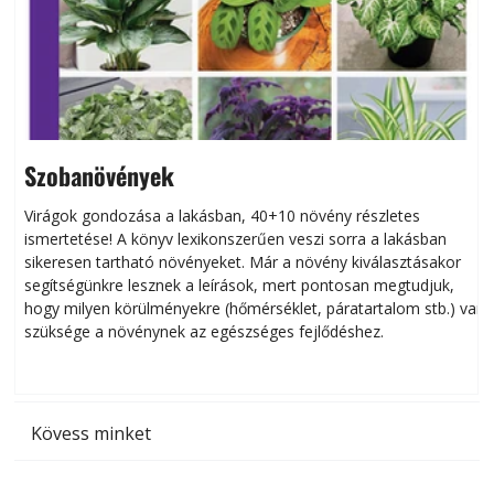
Szobanövények
Virágok gondozása a lakásban, 40+10 növény részletes
ismertetése! A könyv lexikonszerűen veszi sorra a lakásban
s
sikeresen tart­ha­tó növényeket. Már a növény kiválasztásakor
h
segítségünkre lesznek a leírások, mert pontosan megtudjuk,
k
hogy milyen körülményekre (hőmérséklet, páratartalom stb.) van
szüksége a növénynek az egészséges fejlődéshez.
t
Kövess minket