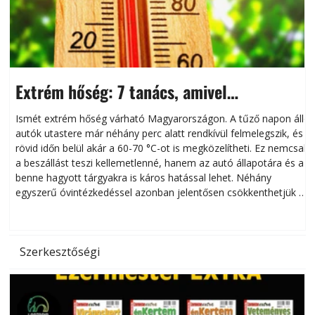
Extrém hőség: 7 tanács, amivel
megóvhatjuk autónkat a nyári károktól
Ismét extrém hőség várható Magyarországon. A tűző napon álló
autók utastere már néhány perc alatt rendkívül felmelegszik, és
rövid időn belül akár a 60-70 °C-ot is megközelítheti. Ez nemcsak
n
a beszállást teszi kellemetlenné, hanem az autó állapotára és a
benne hagyott tárgyakra is káros hatással lehet. Néhány
egyszerű óvintézkedéssel azonban jelentősen csökkenthetjük a
hőség káros hatásait.
l
Szerkesztőségi