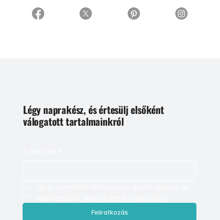
Légy naprakész, és értesülj elsőként
válogatott tartalmainkról
E-mail cím
*
Igen, szeretnék feliratkozni, és elfogadom az 
adatkezelést. 
Adatvédelmi tájékoztató
Feliratkozás