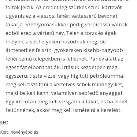
foltok jelzik. Az eredetileg szürkés színű kártevőt 
ugyanis ez a viaszos, fehér, vattaszerű bevonat 
takarja. Szétnyomásukkor pedig vérpirossá válnak, 
ebből ered a vértetű név. Télen a törzs és ágak 
mélyén, a sebhelyeken húzódnak meg, de 
átmenetileg felszíni gyökereken kisebb-nagyobb 
fehér színű telepekben is lehetnek. Pár év alatt az 
egész fát elboríthatják. Irtásuk kezdetben még 
egyszerű; tiszta vízzel vagy higított petróleummal 
meg kell tisztítani a vértetves sebek mindegyikét, 
majd be kell kenni valamilyen sebfedő anyaggal. 
Egy idő után meg kell vizsgálni a fákat, és ha ismét 
feltűnnének, akkor meg kell ismételni a kezelést.
kert
Kert, növényápolás