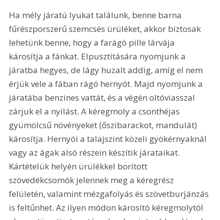
Ha mély járatú lyukat találunk, benne barna 
fűrészporszerű szemcsés ürüléket, akkor biztosak 
lehetünk benne, hogy a farágó pille lárvája 
károsítja a fánkat. Elpusztítására nyomjunk a 
járatba hegyes, de lágy huzalt addig, amíg el nem 
érjük vele a fában rágó hernyót. Majd nyomjunk a 
járatába benzines vattát, és a végén oltóviasszal 
zárjuk el a nyílást. A kéregmoly a csonthéjas 
gyümölcsű növényeket (őszibarackot, mandulát) 
károsítja. Hernyói a talajszint közeli gyökérnyaknál 
vagy az ágak alsó részein készítik járataikat. 
Kártételük helyén ürülékkel borított 
szövedékcsomók jelennek meg a kéregrész 
felületén, valamint mézgafolyás és szövetburjánzás 
is feltűnhet. Az ilyen módon károsító kéregmolytól 