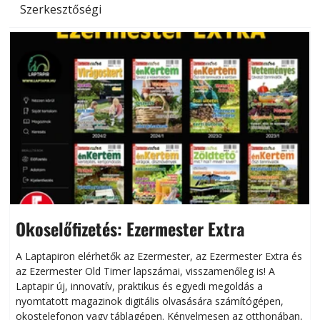
Szerkesztőségi
Okoselőfizetés: Ezermester Extra
A Laptapiron elérhetők az Ezermester, az Ezermester Extra és
az Ezermester Old Timer lapszámai, visszamenőleg is! A
Laptapir új, innovatív, praktikus és egyedi megoldás a
L
nyomtatott magazinok digitális olvasására számítógépen,
okostelefonon vagy táblagépen. Kényelmesen az otthonában,