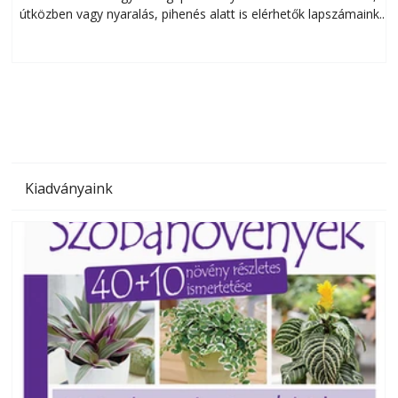
útközben vagy nyaralás, pihenés alatt is elérhetők lapszámaink.
ú
Bárhol, bármikor, akár külföldön élve vagy dolgozva is
B
olvashatók az Ezermester lapszámai. A Laptapir kényelmes
megoldás, mert: – t
Kiadványaink