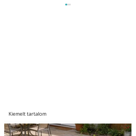
Szárazság a kertben – az aszály hatása a
növényekre és a védekezés lehetőségei
Kiemelt tartalom