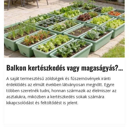
Balkon kertészkedés vagy magaságyás?
Helytakarékos kertészkedés
A saját termesztésű zöldségek és fűszernövények iránti
érdeklődés az elmúlt években látványosan megnőtt. Egyre
többen szeretnék tudni, honnan származik az élelmiszer az
l
asztalukra, miközben a kertészkedés sokak számára
kikapcsolódást és feltöltődést is jelent.
é
d