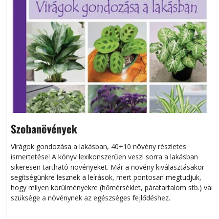
Szobanövények
Virágok gondozása a lakásban, 40+10 növény részletes
ismertetése! A könyv lexikonszerűen veszi sorra a lakásban
s
sikeresen tart­ha­tó növényeket. Már a növény kiválasztásakor
h
segítségünkre lesznek a leírások, mert pontosan megtudjuk,
k
hogy milyen körülményekre (hőmérséklet, páratartalom stb.) van
szüksége a növénynek az egészséges fejlődéshez.
t