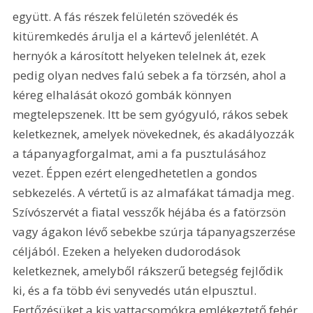
együtt. A fás részek felületén szövedék és 
kitüremkedés árulja el a kártevő jelenlétét. A 
hernyók a károsított helyeken telelnek át, ezek 
pedig olyan nedves falú sebek a fa törzsén, ahol a 
kéreg elhalását okozó gombák könnyen 
megtelepszenek. Itt be sem gyógyuló, rákos sebek 
keletkeznek, amelyek növekednek, és akadályozzák 
a tápanyagforgalmat, ami a fa pusztulásához 
vezet. Éppen ezért elengedhetetlen a gondos 
sebkezelés. A vértetű is az almafákat támadja meg. 
Szívószervét a fiatal vesszők héjába és a fatörzsön 
vagy ágakon lévő sebekbe szúrja tápanyagszerzése 
céljából. Ezeken a helyeken dudorodások 
keletkeznek, amelyből rákszerű betegség fejlődik 
ki, és a fa több évi senyvedés után elpusztul. 
Fertőzésüket a kis vattacsomókra emlékeztető fehér 