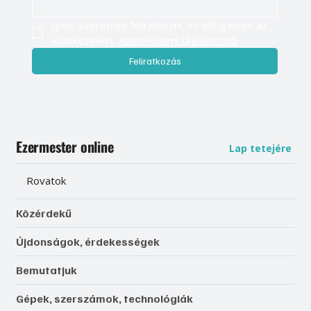
Igen, szeretnék feliratkozni, és elfogadom az 
adatkezelést. 
Adatvédelmi tájékoztató
Feliratkozás
Ezermester online
Lap tetejére
Rovatok
Közérdekű
Újdonságok, érdekességek
Bemutatjuk
Gépek, szerszámok, technológiák