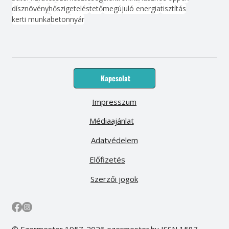
dísznövény
hőszigetelés
tető
megújuló energia
tisztítás
kerti munka
beton
nyár
Kapcsolat
Impresszum
Médiaajánlat
Adatvédelem
Előfizetés
Szerzői jogok
© Ezermester 1957-2026 ezermester.hu ISSN 1587-