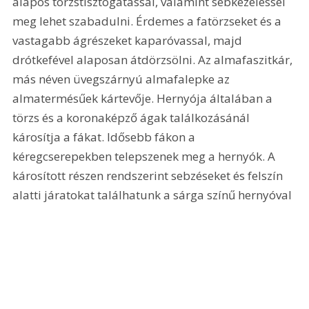
alapos törzstisztogatással, valamint sebkezeléssel 
meg lehet szabadulni. Érdemes a fatörzseket és a 
vastagabb ágrészeket kaparóvassal, majd 
drótkefével alaposan átdörzsölni. Az almafaszitkár, 
más néven üvegszárnyú almafalepke az 
almatermésűek kártevője. Hernyója általában a 
törzs és a koronaképző ágak találkozásánál 
károsítja a fákat. Idősebb fákon a 
kéregcserepekben telepszenek meg a hernyók. A 
károsított részen rendszerint sebzéseket és felszín 
alatti járatokat találhatunk a sárga színű hernyóval 