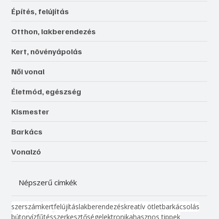
Építés, felújítás
Otthon, lakberendezés
Kert, növényápolás
Női vonal
Életmód, egészség
Kismester
Barkács
Vonalzó
Népszerű címkék
szerszám
kert
felújítás
lakberendezés
kreatív ötlet
barkácsolás
bútor
víz
fűtés
szerkesztőség
elektronika
hasznos tippek