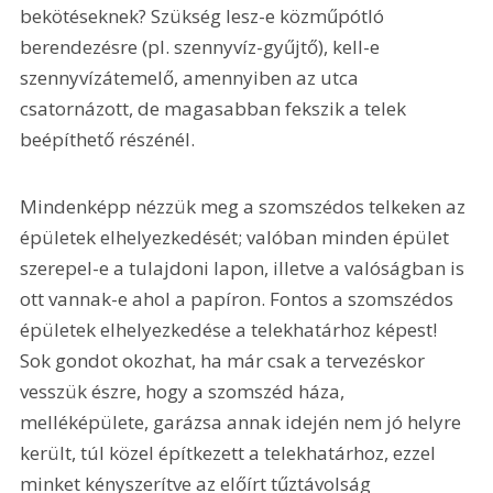
bekötéseknek? Szükség lesz-e közműpótló 
berendezésre (pl. szennyvíz-gyűjtő), kell-e 
szennyvízátemelő, amennyiben az utca 
csatornázott, de magasabban fekszik a telek 
beépíthető részénél.
Mindenképp nézzük meg a szomszédos telkeken az 
épületek elhelyezkedését; valóban minden épület 
szerepel-e a tulajdoni lapon, illetve a valóságban is 
ott vannak-e ahol a papíron. Fontos a szomszédos 
épületek elhelyezkedése a telekhatárhoz képest! 
Sok gondot okozhat, ha már csak a tervezéskor 
vesszük észre, hogy a szomszéd háza, 
melléképülete, garázsa annak idején nem jó helyre 
került, túl közel építkezett a telekhatárhoz, ezzel 
minket kényszerítve az előírt tűztávolság 