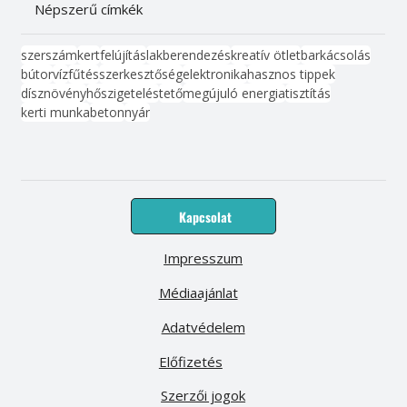
Népszerű címkék
szerszám
kert
felújítás
lakberendezés
kreatív ötlet
barkácsolás
bútor
víz
fűtés
szerkesztőség
elektronika
hasznos tippek
dísznövény
hőszigetelés
tető
megújuló energia
tisztítás
kerti munka
beton
nyár
Kapcsolat
Impresszum
Médiaajánlat
Adatvédelem
Előfizetés
Szerzői jogok