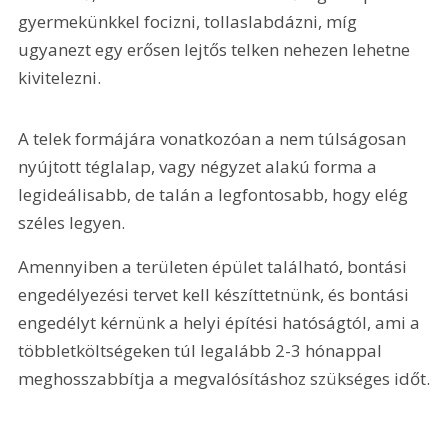
gyermekünkkel focizni, tollaslabdázni, míg 
ugyanezt egy erősen lejtős telken nehezen lehetne 
kivitelezni.
A telek formájára vonatkozóan a nem túlságosan 
nyújtott téglalap, vagy négyzet alakú forma a 
legideálisabb, de talán a legfontosabb, hogy elég 
széles legyen.
Amennyiben a területen épület található, bontási 
engedélyezési tervet kell készíttetnünk, és bontási 
engedélyt kérnünk a helyi építési hatóságtól, ami a 
többletköltségeken túl legalább 2-3 hónappal 
meghosszabbítja a megvalósításhoz szükséges időt.