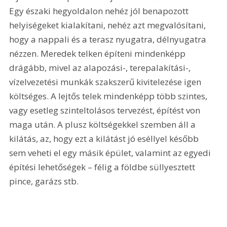
Egy északi hegyoldalon nehéz jól benapozott 
helyiségeket kialakítani, nehéz azt megvalósítani, 
hogy a nappali és a terasz nyugatra, délnyugatra 
nézzen. Meredek telken építeni mindenképp 
drágább, mivel az alapozási-, terepalakítási-, 
vízelvezetési munkák szakszerű kivitelezése igen 
költséges. A lejtős telek mindenképp több szintes, 
vagy esetleg szinteltolásos tervezést, építést von 
maga után. A plusz költségekkel szemben áll a 
kilátás, az, hogy ezt a kilátást jó eséllyel később 
sem veheti el egy másik épület, valamint az egyedi 
építési lehetőségek – félig a földbe süllyesztett 
pince, garázs stb.