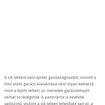
A sík telekre való építés gazdaságosabb, viszont a 
föld alatti garázs kialakítása nem olyan kedvező, 
mint a lejtős telken; pl. meredek garázslehajtó 
válhat szükségessé. A panoráma is kevésbé 
valószínű, viszont a sík telken lehetőség van pl. a 