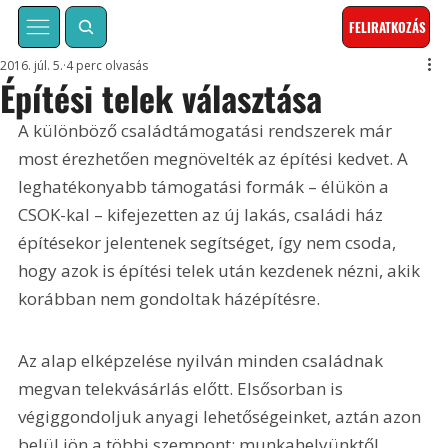
FELIRATKOZÁS
2016. júl. 5.
4 perc olvasás
Építési telek választása
A különböző családtámogatási rendszerek már 
most érezhetően megnövelték az építési kedvet. A 
leghatékonyabb támogatási formák – élükön a 
CSOK-kal – kifejezetten az új lakás, családi ház 
építésekor jelentenek segítséget, így nem csoda, 
hogy azok is építési telek után kezdenek nézni, akik 
korábban nem gondoltak házépítésre.
Az alap elképzelése nyilván minden családnak 
megvan telekvásárlás előtt. Elsősorban is 
végiggondoljuk anyagi lehetőségeinket, aztán azon 
belül jön a többi szempont: munkahelyünktől, 