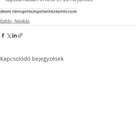
állami támogatás
ingatlan
házépítés
csok
Építés, felújítás
Kapcsolódó bejegyzések