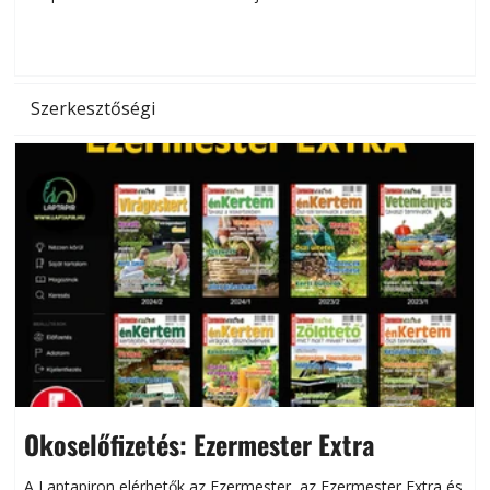
d
Szerkesztőségi
Okoselőfizetés: Ezermester Extra
A Laptapiron elérhetők az Ezermester, az Ezermester Extra és