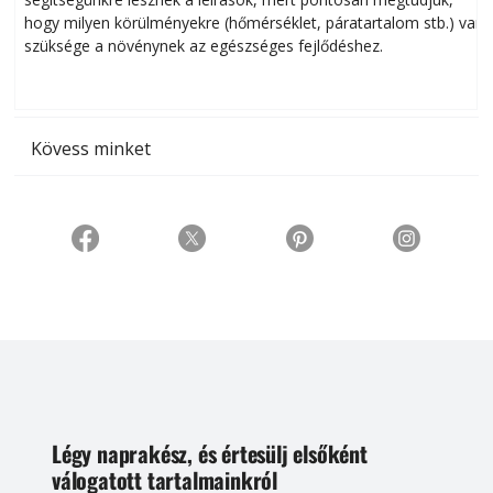
hogy milyen körülményekre (hőmérséklet, páratartalom stb.) van
szüksége a növénynek az egészséges fejlődéshez.
t
Kövess minket
Légy naprakész, és értesülj elsőként
válogatott tartalmainkról