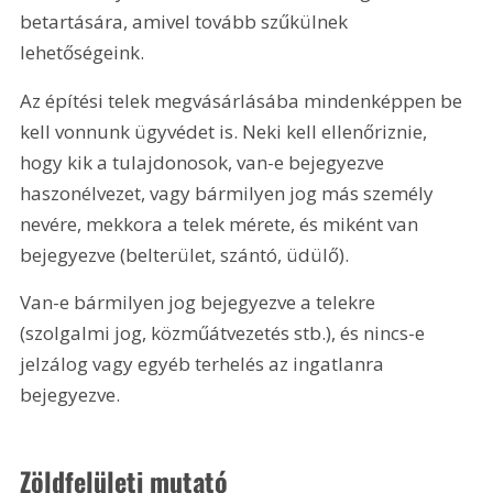
betartására, amivel tovább szűkülnek 
lehetőségeink.
Az építési telek megvásárlásába mindenképpen be 
kell vonnunk ügyvédet is. Neki kell ellenőriznie, 
hogy kik a tulajdonosok, van-e bejegyezve 
haszonélvezet, vagy bármilyen jog más személy 
nevére, mekkora a telek mérete, és miként van 
bejegyezve (belterület, szántó, üdülő).
Van-e bármilyen jog bejegyezve a telekre 
(szolgalmi jog, közműátvezetés stb.), és nincs-e 
jelzálog vagy egyéb terhelés az ingatlanra 
bejegyezve.
Zöldfelületi mutató