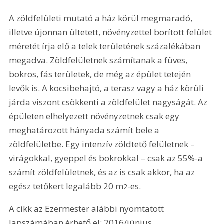
A zöldfelületi mutató a ház körül megmaradó, 
illetve újonnan ültetett, növényzettel borított felület 
méretét írja elő a telek területének százalékában 
megadva. Zöldfelületnek számítanak a füves, 
bokros, fás területek, de még az épület tetején 
levők is. A kocsibehajtó, a terasz vagy a ház körüli 
járda viszont csökkenti a zöldfelület nagyságát. Az 
épületen elhelyezett növényzetnek csak egy 
meghatározott hányada számít bele a 
zöldfelületbe. Egy intenzív zöldtető felületnek – 
virágokkal, gyeppel és bokrokkal – csak az 55%-a 
számít zöldfelületnek, és az is csak akkor, ha az 
egész tetőkert legalább 20 m
-es.
2
A cikk az Ezermester alábbi nyomtatott 
lapszámában érhető el: 2016/június.