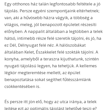
Egy otthonos ház talán legfontosabb feltétele a jó 
tájolás. Persze egyéni szempontjaink eltérhetnek; 
van, aki a hűvösebb házra vágyik, a többség a 
világos, meleg, jól benapozott épületet részesíti 
előnyben. A nappalit általában a legtöbben a telek 
hátsó, intimebb része felé szeretik tájolni, és jó, ha 
ez Dél, Délnyugat felé néz. A hálószobákat 
általában Kelet, Északkelet felé szokták tájolni. A 
konyha, amelyből a teraszra kijuthatunk, szintén 
nyugati tájolású legyen, ha tehetjük. A kellemes 
légkör megteremtése mellett, az épület 
benapoztatása sokat segíthet fűtésszámlánk 
csökkentésében is.
És persze itt jön elő, hogy az utca iránya, a telek 
lejtése ezt az optimális tájolást lehetővé teszi-e? 