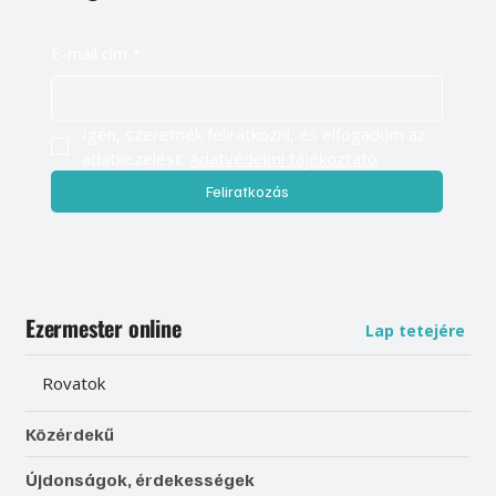
E-mail cím
*
Igen, szeretnék feliratkozni, és elfogadom az 
adatkezelést. 
Adatvédelmi tájékoztató
Feliratkozás
Ezermester online
Lap tetejére
Rovatok
Közérdekű
Újdonságok, érdekességek