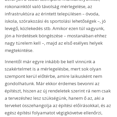
rokonainktól való távolság mérlegelése, az 
infrastruktúra az érintett településen – óvoda, 
iskola, szórakozási és sportolási lehetőségek –, jó 
levegő, közlekedés stb. Amikor ezen túl vagyunk, 
jön a hirdetések böngészése – mostanában ehhez 
nagy türelem kell –, majd az első esélyes helyek 
megtekintése.
Innentől már egyre inkább be kell vinnünk a 
szakértelmet is a mérlegelésbe, mert sok olyan 
szempont kerül előtérbe, amire laikusként nem 
gondolhatunk. Már ekkor érdemes bevonni az 
építészt, hiszen az új rendeletek szerint rá nem csak 
a tervezéshez lesz szükségünk, hanem ő az, aki a 
terveket összehangolja az építési előírásokkal, és az 
egész építési folyamatot végigkövetve ellenőrzi, 