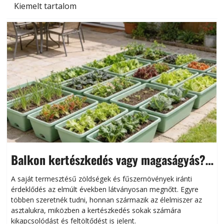
Kiemelt tartalom
Balkon kertészkedés vagy magaságyás?
Helytakarékos kertészkedés
A saját termesztésű zöldségek és fűszernövények iránti
érdeklődés az elmúlt években látványosan megnőtt. Egyre
többen szeretnék tudni, honnan származik az élelmiszer az
l
asztalukra, miközben a kertészkedés sokak számára
kikapcsolódást és feltöltődést is jelent.
é