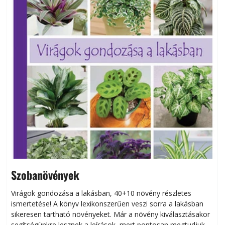
Szobanövények
Virágok gondozása a lakásban, 40+10 növény részletes
ismertetése! A könyv lexikonszerűen veszi sorra a lakásban
s
sikeresen tart­ha­tó növényeket. Már a növény kiválasztásakor
h
segítségünkre lesznek a leírások, mert pontosan megtudjuk,
k