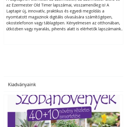
az Ezermester Old Timer lapszámai, visszamenőleg is! A
Laptapir új, innovatív, praktikus és egyedi megoldás a
L
nyomtatott magazinok digitális olvasására számítógépen,
okostelefonon vagy táblagépen. Kényelmesen az otthonában,
útközben vagy nyaralás, pihenés alatt is elérhetők lapszámaink.
ú
Bárhol, bármikor, akár külföldön élve vagy dolgozva is
B
olvashatók az Ezermester lapszámai. A Laptapir kényelmes
megoldás, mert: – t
Kiadványaink