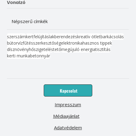
Vonalzó
Népszerű címkék
szerszám
kert
felújítás
lakberendezés
kreatív ötlet
barkácsolás
bútor
víz
fűtés
szerkesztőség
elektronika
hasznos tippek
dísznövény
hőszigetelés
tető
megújuló energia
tisztítás
kerti munka
beton
nyár
Kapcsolat
Impresszum
Médiaajánlat
Adatvédelem