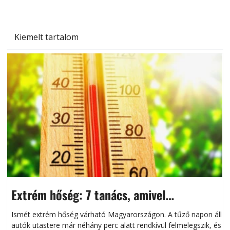
Kiemelt tartalom
Extrém hőség: 7 tanács, amivel
megóvhatjuk autónkat a nyári károktól
Ismét extrém hőség várható Magyarországon. A tűző napon álló
autók utastere már néhány perc alatt rendkívül felmelegszik, és