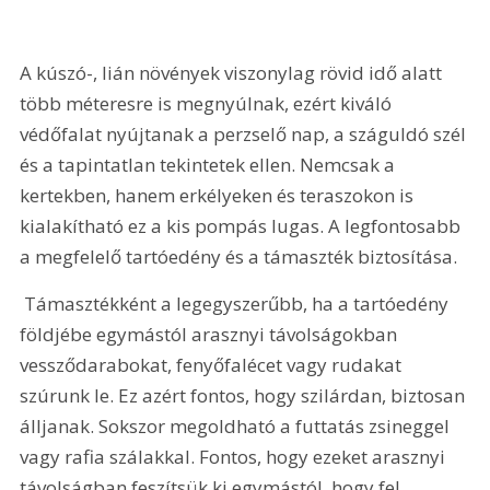
A kúszó-, lián növények viszonylag rövid idő alatt 
több méteresre is megnyúlnak, ezért kiváló 
védőfalat nyújtanak a perzselő nap, a száguldó szél 
és a tapintatlan tekintetek ellen. Nemcsak a 
kertekben, hanem erkélyeken és teraszokon is 
kialakítható ez a kis pompás lugas. A legfontosabb 
a megfelelő tartóedény és a támaszték biztosítása.
 Támasztékként a legegyszerűbb, ha a tartóedény 
földjébe egymástól arasznyi távolságokban 
vessződarabokat, fenyőfalécet vagy rudakat 
szúrunk le. Ez azért fontos, hogy szilárdan, biztosan 
álljanak. Sokszor megoldható a futtatás zsineggel 
vagy rafia szálakkal. Fontos, hogy ezeket arasznyi 
távolságban feszítsük ki egymástól, hogy fel 