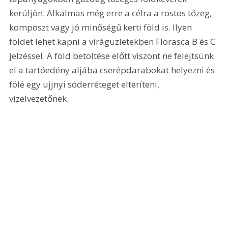
kerüljön. Alkalmas még erre a célra a rostos tőzeg, 
komposzt vagy jó minőségű kerti föld is. Ilyen 
földet lehet kapni a virágüzletekben Florasca B és C 
jelzéssel. A föld betöltése előtt viszont ne felejtsünk 
el a tartóedény aljába cserépdarabokat helyezni és 
fölé egy ujjnyi sóderréteget elteríteni, 
vízelvezetőnek.