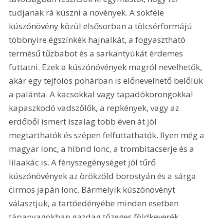
tudjanak rá kúszni a növények. A sokféle 
kúszónövény közül elsősorban a tölcsérformájú 
többnyire égszínkék hajnalkát, a fogyasztható 
termésű tűzbabot és a sarkantyúkát érdemes 
futtatni. Ezek a kúszónövények magról nevelhetők, 
akár egy tejfölös pohárban is előnevelhető belőlük 
a palánta. A kacsokkal vagy tapadókorongokkal 
kapaszkodó vadszőlők, a repkények, vagy az 
erdőből ismert iszalag több éven át jól 
megtarthatók és szépen felfuttathatók. Ilyen még a 
magyar lonc, a hibrid lonc, a trombitacserje és a 
lilaakác is. A fényszegénységet jól tűrő 
kúszónövények az örökzöld borostyán és a sárga 
cirmos japán lonc. Bármelyik kúszónövényt 
választjuk, a tartóedényébe minden esetben 
tápanyagokban gazdag tőzeges földkeverék 