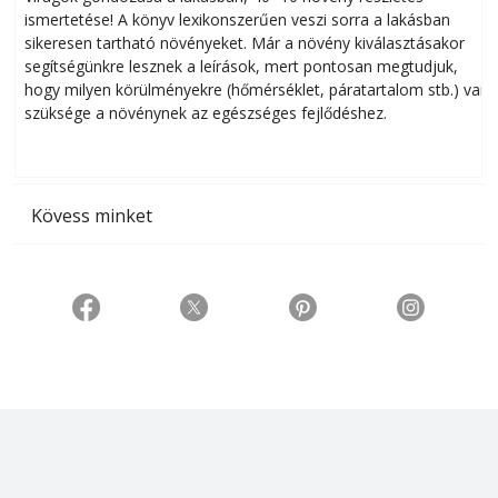
ismertetése! A könyv lexikonszerűen veszi sorra a lakásban
s
sikeresen tart­ha­tó növényeket. Már a növény kiválasztásakor
h
segítségünkre lesznek a leírások, mert pontosan megtudjuk,
k
hogy milyen körülményekre (hőmérséklet, páratartalom stb.) van
szüksége a növénynek az egészséges fejlődéshez.
t
Kövess minket