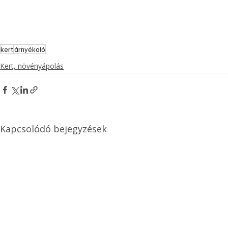
kert
árnyékoló
Kert, növényápolás
Kapcsolódó bejegyzések