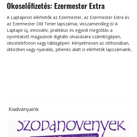
Okoselőfizetés: Ezermester Extra
A Laptapiron elérhetők az Ezermester, az Ezermester Extra és
az Ezermester Old Timer lapszámai, visszamenőleg is! A
Laptapir új, innovatív, praktikus és egyedi megoldás a
L
nyomtatott magazinok digitális olvasására számítógépen,
okostelefonon vagy táblagépen. Kényelmesen az otthonában,
útközben vagy nyaralás, pihenés alatt is elérhetők lapszámaink.
ú
Bárhol, bármikor, akár külföldön élve vagy dolgozva is
B
olvashatók az Ezermester lapszámai. A Laptapir kényelmes
megoldás, mert: – t
Kiadványaink