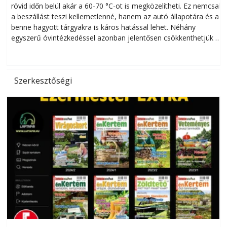
rövid időn belül akár a 60-70 °C-ot is megközelítheti. Ez nemcsak
n
a beszállást teszi kellemetlenné, hanem az autó állapotára és a
benne hagyott tárgyakra is káros hatással lehet. Néhány
egyszerű óvintézkedéssel azonban jelentősen csökkenthetjük a
hőség káros hatásait.
l
Szerkesztőségi