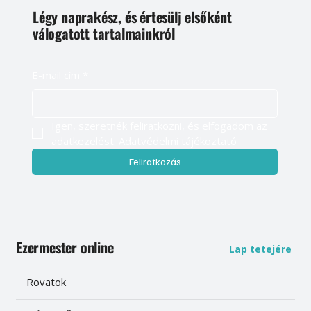
Légy naprakész, és értesülj elsőként
válogatott tartalmainkról
E-mail cím
*
Igen, szeretnék feliratkozni, és elfogadom az 
adatkezelést. 
Adatvédelmi tájékoztató
Feliratkozás
Ezermester online
Lap tetejére
Rovatok