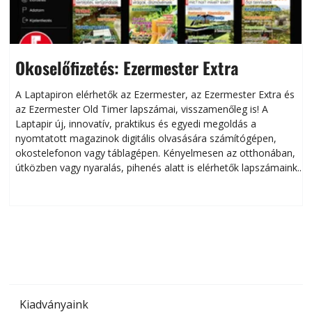
Okoselőfizetés: Ezermester Extra
A Laptapiron elérhetők az Ezermester, az Ezermester Extra és
az Ezermester Old Timer lapszámai, visszamenőleg is! A
Laptapir új, innovatív, praktikus és egyedi megoldás a
L
nyomtatott magazinok digitális olvasására számítógépen,
okostelefonon vagy táblagépen. Kényelmesen az otthonában,
útközben vagy nyaralás, pihenés alatt is elérhetők lapszámaink.
ú
Bárhol, bármikor, akár külföldön élve vagy dolgozva is
B
olvashatók az Ezermester lapszámai. A Laptapir kényelmes
megoldás, mert: – t
Kiadványaink