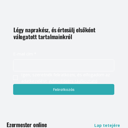
Légy naprakész, és értesülj elsőként
válogatott tartalmainkról
E-mail cím
*
Igen, szeretnék feliratkozni, és elfogadom az 
adatkezelést. 
Adatvédelmi tájékoztató
Feliratkozás
Ezermester online
Lap tetejére