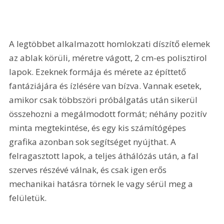
A legtöbbet alkalmazott homlokzati díszítő elemek 
az ablak körüli, méretre vágott, 2 cm-es polisztirol 
lapok. Ezeknek formája és mérete az építtető 
fantáziájára és ízlésére van bízva. Vannak esetek, 
amikor csak többszöri próbálgatás után sikerül 
összehozni a megálmodott formát; néhány pozitív 
minta megtekintése, és egy kis számítógépes 
grafika azonban sok segítséget nyújthat. A 
felragasztott lapok, a teljes áthálózás után, a fal 
szerves részévé válnak, és csak igen erős 
mechanikai hatásra törnek le vagy sérül meg a 
felületük.