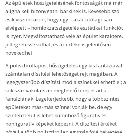
Az épületek hőszigetelésének fontosságát ma már 
aligha kell bizonygatni bárkinek is. Kevesebb szó 
esik viszont arról, hogy egy – akár utólagosan 
elvégzett – homlokzatszigetelés esztétikai funkciót 
is nyer. Megváltoztatható vele az épület karaktere, 
jellegzetessé válhat, és az értéke is jelentősen 
növekedhet.
A polisztirollapos, hőszigetelés egy kis fantáziával 
számtalan díszítési lehetőséget rejt magában. A 
legegyszerűbb díszítési mód a színekkel érhető el; a 
sok száz vakolatszín megfelelő terepet ad a 
fantáziának. Legelterjedtebb, hogy a többszintes 
épületeket más-más színnel vonják be, de egy 
szinten belül is lehet különböző figuratív és 
nonfiguratív képeket képezni. A díszítési értéket 
növeli a több polisztirollap egymás fölé helyezése 