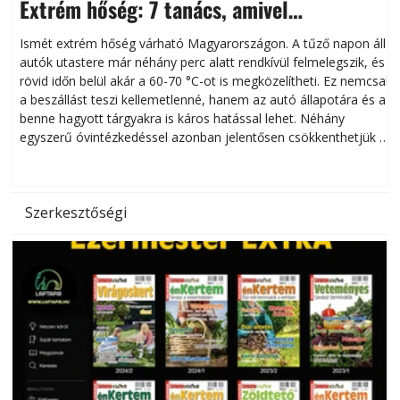
Extrém hőség: 7 tanács, amivel
megóvhatjuk autónkat a nyári károktól
Ismét extrém hőség várható Magyarországon. A tűző napon álló
autók utastere már néhány perc alatt rendkívül felmelegszik, és
rövid időn belül akár a 60-70 °C-ot is megközelítheti. Ez nemcsak
n
a beszállást teszi kellemetlenné, hanem az autó állapotára és a
benne hagyott tárgyakra is káros hatással lehet. Néhány
egyszerű óvintézkedéssel azonban jelentősen csökkenthetjük a
hőség káros hatásait.
l
Szerkesztőségi