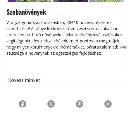
Szobanövények
Virágok gondozása a lakásban, 40+10 növény részletes
ismertetése! A könyv lexikonszerűen veszi sorra a lakásban
s
sikeresen tart­ha­tó növényeket. Már a növény kiválasztásakor
h
segítségünkre lesznek a leírások, mert pontosan megtudjuk,
k
hogy milyen körülményekre (hőmérséklet, páratartalom stb.) van
szüksége a növénynek az egészséges fejlődéshez.
t
Kövess minket