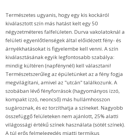
Természetes ugyanis, hogy egy kis kockáról 
kiválasztott szín más hatást kelt egy 50 
négyzetméteres falfelületen. Durva vakolatoknál a 
felületi egyenlőtlenségek által előidézett fény- és 
árnyékhatásokat is figyelembe kell venni. A szín 
kiválasztásának egyik legfontosabb szabálya: 
mindig kültéren (napfénynél) kell választani! 
Természetszerűleg az épületünket az a fény fogja 
megvilágítani, amivel az "utcán" találkozunk. A 
szobában lévő fényforrások (hagyományos izzó, 
kompakt izzó, neoncső) más hullámhosszon 
sugároznak, és ez torzíthatja a színeket. Nagyobb 
összefüggő felületeken nem ajánlott, 25% alatti 
világossági értékű színek használata (sötét színek). 
A túl erős felmelegedés miatti termikus 