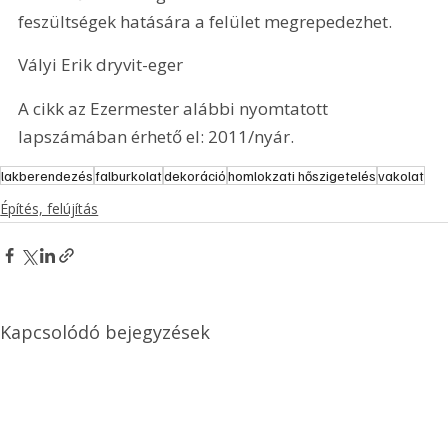
feszültségek hatására a felület megrepedezhet.
Vályi Erik dryvit-eger
A cikk az Ezermester alábbi nyomtatott 
lapszámában érhető el: 2011/nyár.
lakberendezés
falburkolat
dekoráció
homlokzati hőszigetelés
vakolat
Építés, felújítás
Kapcsolódó bejegyzések