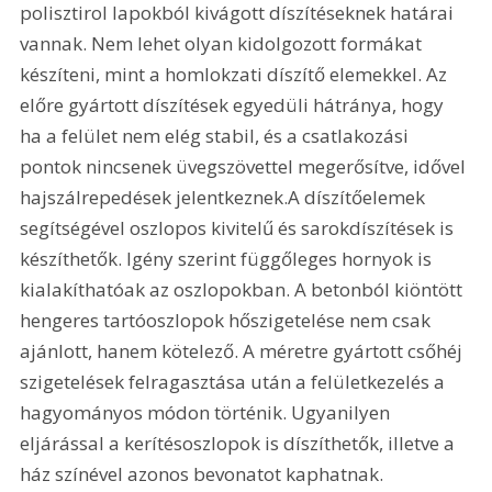
polisztirol lapokból kivágott díszítéseknek határai 
vannak. Nem lehet olyan kidolgozott formákat 
készíteni, mint a homlokzati díszítő elemekkel. Az 
előre gyártott díszítések egyedüli hátránya, hogy 
ha a felület nem elég stabil, és a csatlakozási 
pontok nincsenek üvegszövettel megerősítve, idővel 
hajszálrepedések jelentkeznek.A díszítőelemek 
segítségével oszlopos kivitelű és sarokdíszítések is 
készíthetők. Igény szerint függőleges hornyok is 
kialakíthatóak az oszlopokban. A betonból kiöntött 
hengeres tartóoszlopok hőszigetelése nem csak 
ajánlott, hanem kötelező. A méretre gyártott csőhéj 
szigetelések felragasztása után a felületkezelés a 
hagyományos módon történik. Ugyanilyen 
eljárással a kerítésoszlopok is díszíthetők, illetve a 
ház színével azonos bevonatot kaphatnak.