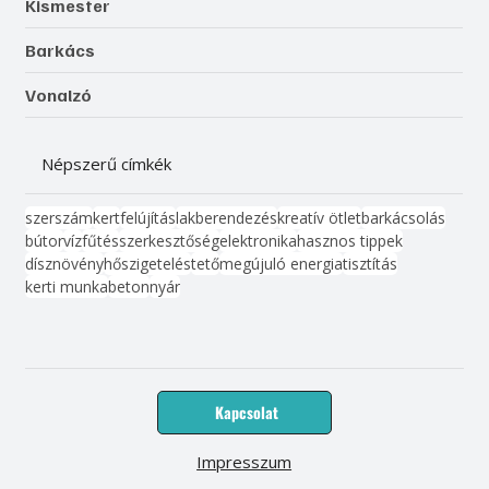
Kismester
Barkács
Vonalzó
Népszerű címkék
szerszám
kert
felújítás
lakberendezés
kreatív ötlet
barkácsolás
bútor
víz
fűtés
szerkesztőség
elektronika
hasznos tippek
dísznövény
hőszigetelés
tető
megújuló energia
tisztítás
kerti munka
beton
nyár
Kapcsolat
Impresszum