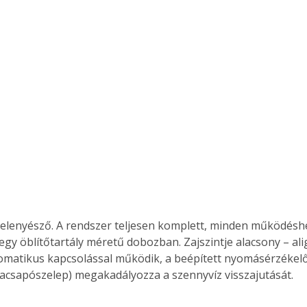
. A
megoldás,
elenyésző. A rendszer teljesen komplett, minden működésh
 egy öblítőtartály méretű dobozban. Zajszintje alacsony – a
omatikus kapcsolással működik, a beépített nyomásérzékel
szacsapószelep) megakadályozza a szennyvíz visszajutását.