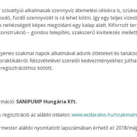
 szivattyúi alkalmasak szennyvíz átemelési célokra is, szüksé
ó, fürdő szennyvizét is rá lehet kötni, így egy teljes vizes
k nehézségeit képes megoldani egy kalap alatt. Kiforrott te
onstrukció – gondos telepítés, szakszerű kivitelezés mellett
yenes szakmai napok alkalmával adunk ötleteket és tanácso
 praktikákról. Részvételével szerelői kedvezményekhez juthat
 regisztrációhoz kötött.
máció: 
SANIPUMP Hungária Kft.
regisztráció az alábbi oldalon: 
www.wcdaralos.hu/szakmai
ermester alábbi nyomtatott lapszámában érhető el: 2018/máj