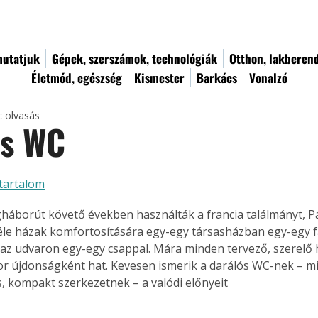
utatjuk
Gépek, szerszámok, technológiák
Otthon, lakberen
Életmód, egészség
Kismester
Barkács
Vonalzó
c olvasás
ós WC
tartalom
ágháborút követő években használták a francia találmányt, P
e házak komfortosítására egy-egy társasházban egy-egy fa
 az udvaron egy-egy csappal. Mára minden tervező, szerelő ha
r újdonságként hat. Kevesen ismerik a darálós WC-nek – mi
, kompakt szerkezetnek – a valódi előnyeit