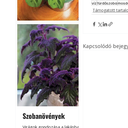
víz
fürdőszoba
mosd
Támogatott tarta
Kapcsolódó bejeg
Szobanövények
Virágoskert: k
teraszon, laká
Virágok gondozása a lakásban,