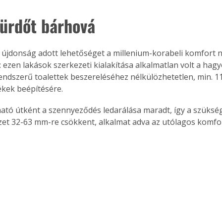
fürdőt bárhová
 újdonság adott lehetőséget a millenium-korabeli komfort né
e: ezen lakások szerkezeti kialakítása alkalmatlan volt a ha
rendszerű toalettek beszereléséhez nélkülözhetetlen, min. 
ékek beépítésére.
ható útként a szennyeződés ledarálása maradt, így a szüksé
et 32-63 mm-re csökkent, alkalmat adva az utólagos komfor