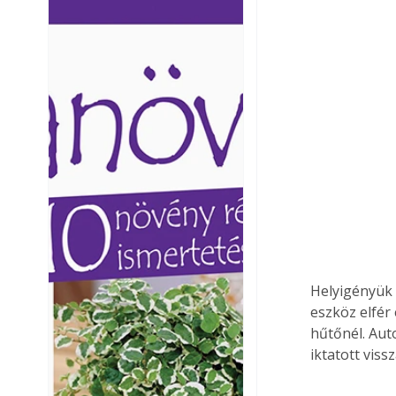
Ezermester lapszámai. A
Ezermester lapszámai
Laptapir kényelmes megoldás,
Laptapir kényelmes 
mert: – t
mert: – t
Helyigényük 
eszköz elfér
hűtőnél. Aut
iktatott vis