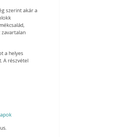
g szerint akár a 
blokk 
rmékcsalád, 
 zavartalan 
t a helyes 
. A részvétel 
napok
us.