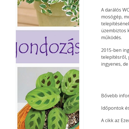
A darálós WC
mosógép, mosd
telepítéséne
üzembiztos k
működés.
2015-ben ing
telepítésről,
ingyenes, de
Bővebb infor
Időpontok és 
A cikk az Ez