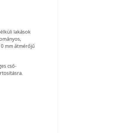
lküli lakások 
gyományos, 
110 mm átmérőjű 
ges cső-
tosításra. 