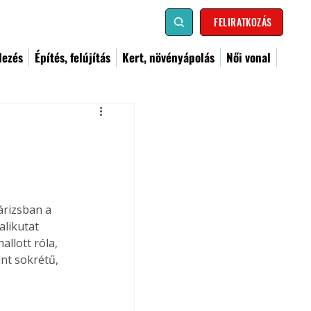
FELIRATKOZÁS
dezés
Építés, felújítás
Kert, növényápolás
Női vonal
árizsban a 
likutat 
llott róla, 
nt sokrétű, 