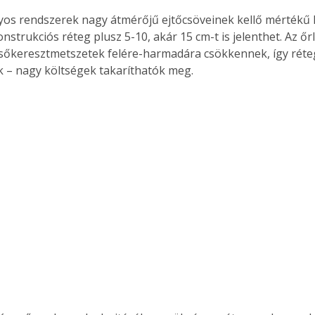
s rendszerek nagy átmérőjű ejtőcsöveinek kellő mértékű l
nstrukciós réteg plusz 5-10, akár 15 cm-t is jelenthet. Az ő
sőkeresztmetszetek felére-harmadára csökkennek, így réte
 – nagy költségek takaríthatók meg.