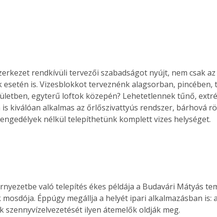
erkezet rendkívüli tervezői szabadságot nyújt, nem csak az 
k esetén is. Vizesblokkot terveznénk alagsorban, pincében, 
letben, egyterű loftok közepén? Lehetetlennek tűnő, extr
s kiválóan alkalmas az őrlőszivattyús rendszer, bárhová rövi
engedélyek nélkül telepíthetünk komplett vizes helységet.
nyezetbe való telepítés ékes példája a Budavári Mátyás te
mosdója. Éppúgy megállja a helyét ipari alkalmazásban is: a
 szennyvízelvezetését ilyen átemelők oldják meg.