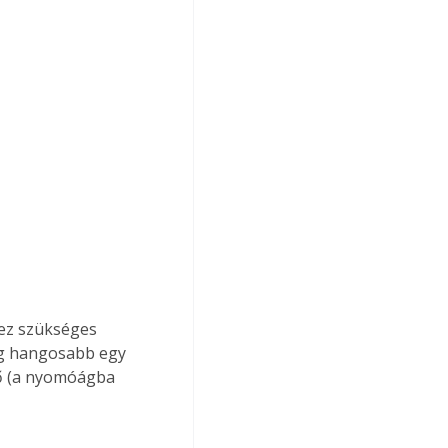
ez szükséges 
lig hangosabb egy 
ő (a nyomóágba 