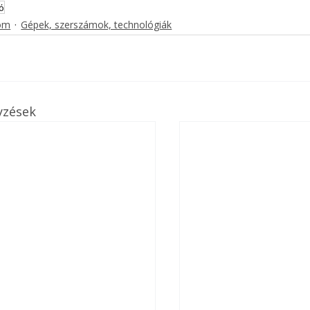
ó
lom
Gépek, szerszámok, technológiák
yzések
ertben,
Gyógyító növények: a
sban
természet kincsei az