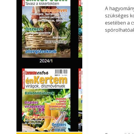
A hagyományo
szükséges ko
esetében a c
spórolhatóak