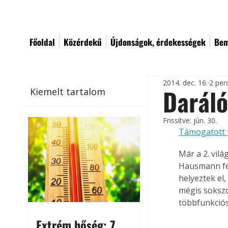
Főoldal
Közérdekű
Újdonságok, érdekességek
Bem
2014. dec. 16.
2 per
Darál
Kiemelt tartalom
Frissítve:
jún. 30.
Támogatott 
Már a 2. vil
Hausmann fél
helyeztek el,
mégis sokszo
többfunkciós
Extrém hőség: 7