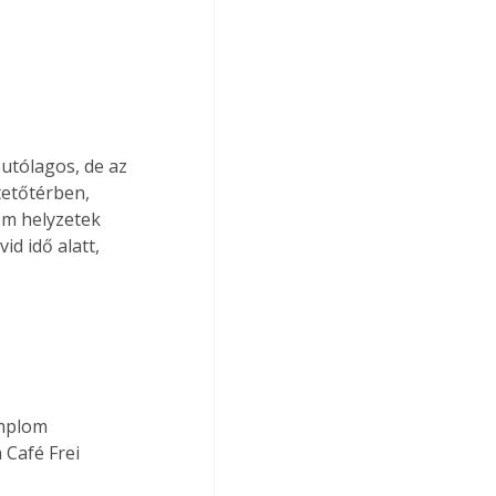
utólagos, de az 
tetőtérben, 
ém helyzetek 
d idő alatt, 
mplom 
 Café Frei 