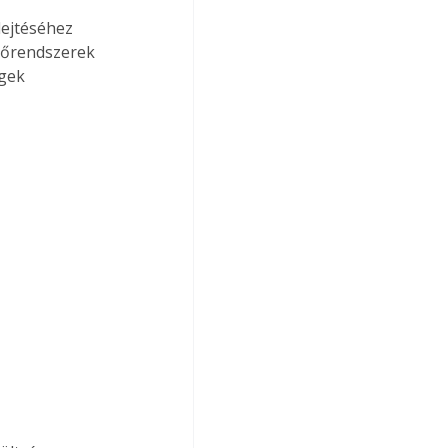
ejtéséhez 
rlőrendszerek 
gek 