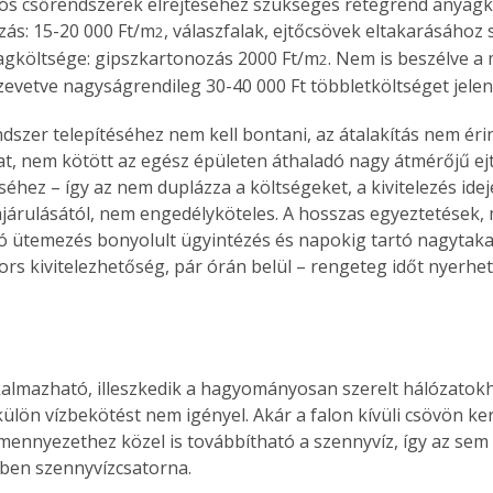
iós csőrendszerek elrejté­sé­hez szükséges rétegrend anyagk
zás: 15-20 000 Ft/m
, válaszfalak, ejtőcsövek eltakarásához
2
gköltsége: gipszkartonozás 2000 Ft/m
. Nem is beszélve a 
2
evetve nagyságrendileg 30-40 000 Ft többletköltséget jele
Együtt jobban megéri!
dszer telepítéséhez nem kell bontani, az átalakítás nem érin
Bővebb információ itt!
k az
Együtt jobban megéri! A
, nem kötött az egész épületen áthaladó nagy átmérőjű ej
mester
könyvek tetszőleges
séhez – így az nem duplázza a költségeket, a kivitelezés idej
er Old
párosítással kedvezményes
árulásától, nem engedélyköteles. A hosszas egyeztetések,
áron, 0 Ft postaköltséggel
 ütemezés bonyolult ügyintézés és napokig tartó nagytakar
ptapir új,
megrendelhetők!
ors kivitelezhetőség, pár órán belül – rengeteg időt nyerhe
és egyedi
tt
lvasására
elefonon
nyelmesen
kalmazható, illeszkedik a hagyományosan szerelt hálózatokho
ben vagy
külön vízbekötést nem igényel. Akár a falon kívüli csövön ker
t is
mennyezethez közel is továbbítható a szennyvíz, így az sem
. Bárhol,
lben szennyvízcsatorna.
ön élve
ashatók az