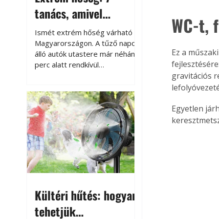
tanács, amivel
WC-t, 
megóvhatjuk
Ismét extrém hőség várható
autónkat a nyári
Magyarországon. A tűző napon
Ez a műszaki
álló autók utastere már néhány
károktól
fejlesztésér
perc alatt rendkívül
felmelegszik, és rövid időn belül
gravitációs 
akár a 60-70 °C-ot is
lefolyóvezet
megközelítheti. Ez nemcsak a
beszállást teszi kellemetlenné,
Egyetlen jár
hanem az autó állapotára és a
keresztmetsz
benne hagyott tárgyakra is
káros hatással lehet. Néhány
egyszerű óvintézkedéssel
azonban jelentősen
csökkenthetjük a hőség káros
hatásait.
Kültéri hűtés: hogyan
tehetjük