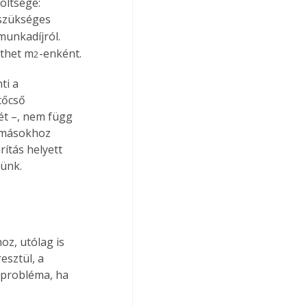
öltsége: 
 szükséges 
munkadíjról. 
nthet m
-enként.
2
ti a 
tőcső 
ét –, nem függ 
 másokhoz 
ítás helyett 
tünk.
z, utólag is 
esztül, a 
 probléma, ha 