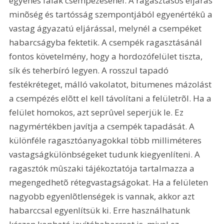
egyenes falak csempézésénél. A ragasztásos eljárás 
minõség és tartósság szempontjából egyenértékû a 
vastag ágyazatú eljárással, melynél a csempéket 
habarcságyba fektetik. A csempék ragasztásánál 
fontos követelmény, hogy a hordozófelület tiszta, 
sík és teherbíró legyen. A rosszul tapadó 
festékréteget, málló vakolatot, bitumenes mázolást 
a csempézés elõtt el kell távolítani a felületrõl. Ha a 
felület homokos, azt seprûvel seperjük le. Ez 
nagymértékben javítja a csempék tapadását. A 
különféle ragasztóanyagokkal több milliméteres 
vastagságkülönbségeket tudunk kiegyenlíteni. A 
ragasztók mûszaki tájékoztatója tartalmazza a 
megengedhetõ rétegvastagságokat. Ha a felületen 
nagyobb egyenlõtlenségek is vannak, akkor azt 
habarccsal egyenlítsük ki. Erre használhatunk 