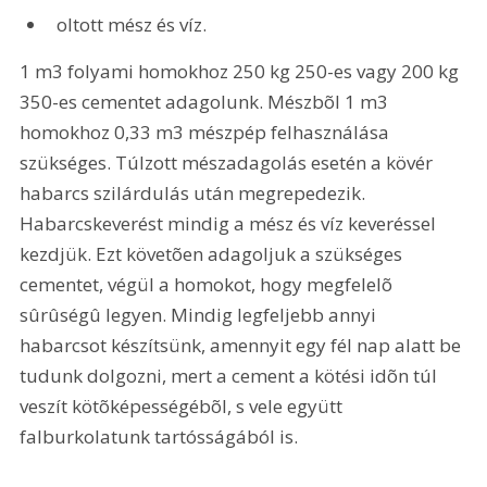
oltott mész és víz.
1 m3 folyami homokhoz 250 kg 250-es vagy 200 kg 
350-es cementet adagolunk. Mészbõl 1 m3 
homokhoz 0,33 m3 mészpép felhasználása 
szükséges. Túlzott mészadagolás esetén a kövér 
habarcs szilárdulás után megrepedezik. 
Habarcskeverést mindig a mész és víz keveréssel 
kezdjük. Ezt követõen adagoljuk a szükséges 
cementet, végül a homokot, hogy megfelelõ 
sûrûségû legyen. Mindig legfeljebb annyi 
habarcsot készítsünk, amennyit egy fél nap alatt be 
tudunk dolgozni, mert a cement a kötési idõn túl 
veszít kötõképességébõl, s vele együtt 
falburkolatunk tartósságából is.