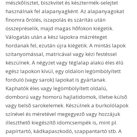
mészkõlisztet, biszkvitet és késztermék-selejtet 
használnak fel alapanyagként. Az alapanyagokat 
finomra õrölés, iszapolás és szárítás után 
összepréselik, majd magas hõfokon kiégetik. 
Válogatás után a kész lapokra mázréteget 
hordanak fel, ezután újra kiégetik. A mintás lapok 
szitanyomással, matricával vagy kézi festéssel 
készülnek. A négyzet vagy téglalap alakú éles élû 
egész lapokon kívül, egy oldalon legömbölyített 
forduló (vagy sarok) lapokat is gyártanak. 
Kaphatók éles vagy legömbölyített oldalú, 
domború vagy homorú hajlatidomok, illetve külsõ 
vagy belsõ sarokelemek. Készülnek a burkolólapok 
színével és méretével megegyezõ vagy hozzájuk 
illeszthetõ kiegészítõ idomcsempék is, mint pl. 
papírtartó, kádkapaszkodó, szappantartó stb. A 