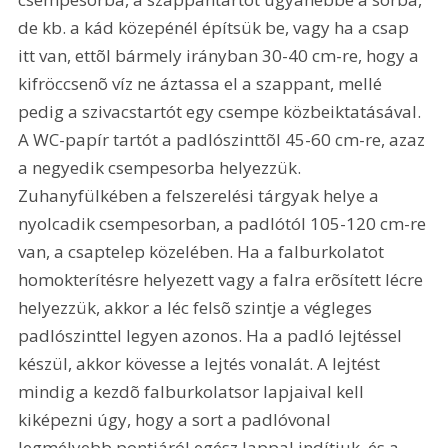
de kb. a kád közepénél építsük be, vagy ha a csap 
itt van, ettõl bármely irányban 30-40 cm-re, hogy a 
kifröccsenõ víz ne áztassa el a szappant, mellé 
pedig a szivacstartót egy csempe közbeiktatásával. 
A WC-papír tartót a padlószinttõl 45-60 cm-re, azaz 
a negyedik csempesorba helyezzük. 
Zuhanyfülkében a felszerelési tárgyak helye a 
nyolcadik csempesorban, a padlótól 105-120 cm-re 
van, a csaptelep közelében. Ha a falburkolatot 
homokterítésre helyezett vagy a falra erõsített lécre 
helyezzük, akkor a léc felsõ szintje a végleges 
padlószinttel legyen azonos. Ha a padló lejtéssel 
készül, akkor kövesse a lejtés vonalát. A lejtést 
mindig a kezdõ falburkolatsor lapjaival kell 
kiképezni úgy, hogy a sort a padlóvonal 
legmélyebb pontjáról egész lappal indítjuk, és a 