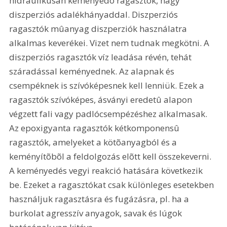
hidraulikusan keményedõ ragasztók, nagy 
diszperziós adalékhányaddal. Diszperziós 
ragasztók mûanyag diszperziók használatra 
alkalmas keverékei. Vizet nem tudnak megkötni. A 
diszperziós ragasztók víz leadása révén, tehát 
száradással keményednek. Az alapnak és 
csempéknek is szívóképesnek kell lenniük. Ezek a 
ragasztók szívóképes, ásványi eredetû alapon 
végzett fali vagy padlócsempézéshez alkalmasak. 
Az epoxigyanta ragasztók kétkomponensû 
ragasztók, amelyeket a kötõanyagból és a 
keményítõbõl a feldolgozás elõtt kell összekeverni. 
A keményedés vegyi reakció hatására következik 
be. Ezeket a ragasztókat csak különleges esetekben 
használjuk ragasztásra és fugázásra, pl. ha a 
burkolat agresszív anyagok, savak és lúgok 