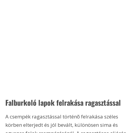
Falburkoló lapok felrakása ragasztással
A csempék ragasztással történõ felrakása széles 
körben elterjedt és jól bevált, különösen sima és 