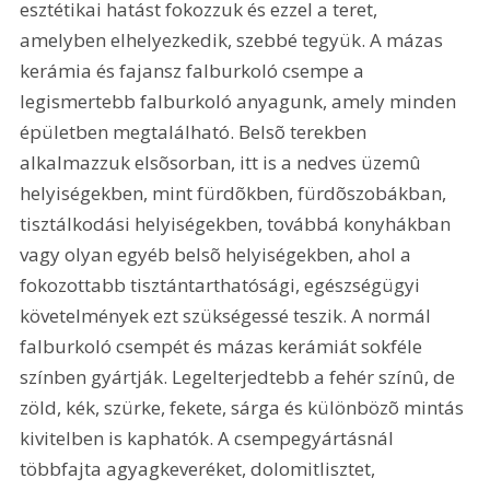
esztétikai hatást fokozzuk és ezzel a teret, 
amelyben elhelyezkedik, szebbé tegyük. A mázas 
kerámia és fajansz falburkoló csempe a 
legismertebb falburkoló anyagunk, amely minden 
épületben megtalálható. Belsõ terekben 
alkalmazzuk elsõsorban, itt is a nedves üzemû 
helyiségekben, mint fürdõkben, fürdõszobákban, 
tisztálkodási helyiségekben, továbbá konyhákban 
vagy olyan egyéb belsõ helyiségekben, ahol a 
fokozottabb tisztántarthatósági, egészségügyi 
követelmények ezt szükségessé teszik. A normál 
falburkoló csempét és mázas kerámiát sokféle 
színben gyártják. Legelterjedtebb a fehér színû, de 
zöld, kék, szürke, fekete, sárga és különbözõ mintás 
kivitelben is kaphatók. A csempegyártásnál 
többfajta agyagkeveréket, dolomitlisztet, 