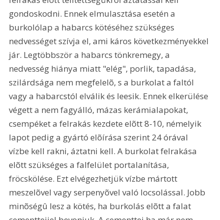
gondoskodni. Ennek elmulasztása esetén a 
burkolólap a habarcs kötéséhez szükséges 
nedvességet szívja el, ami káros következményekkel 
jár. Legtöbbször a habarcs tönkremegy, a 
nedvesség hiánya miatt "elég", porlik, tapadása, 
szilárdsága nem megfelelõ, s a burkolat a faltól 
vagy a habarcstól elválik és leesik. Ennek elkerülése 
végett a nem fagyálló, mázas kerámialapokat, 
csempéket a felrakás kezdete elõtt 8-10, némelyik 
lapot pedig a gyártó elõírása szerint 24 órával 
vízbe kell rakni, áztatni kell. A burkolat felrakása 
elõtt szükséges a falfelület portalanítása, 
fröcskölése. Ezt elvégezhetjük vízbe mártott 
meszelõvel vagy serpenyõvel való locsolással. Jobb 
minõségû lesz a kötés, ha burkolás elõtt a falat 
cementtejjel bevonjuk. A cementtej ha már nem 