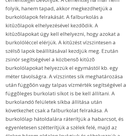
folyik, hanem tapad, akkor megkezdhetjük a 
burkolólapok felrakását. A falburkolás a 
kitûzõlapok elhelyezésével kezdõdik. A 
kitûzõlapokat úgy kell elhelyezni, hogy azokat a 
burkolóléccel elérjük. A kitûzést vízszintesen a 
szélsõ lapok beállításával kezdjük meg. Ezután 
zsinór segítségével a közbensõ kitûzõ 
burkolólapokat helyezzük el egymástól kb. egy 
méter távolságra. A vízszintes sík meghatározása 
után függõón vagy talpas vízmérték segítségével a 
függõleges burkolati síkot is be kell állítani. A 
burkolandó felületek síkba állítása után 
következhet csak a falburkolat felrakása. A 
burkolólap hátoldalára ráterítjük a habarcsot, és 
egyenletesen szétterítjük a szélek felé, majd az 
éleken három oldalon levágjuk és ráhelyezzük a 