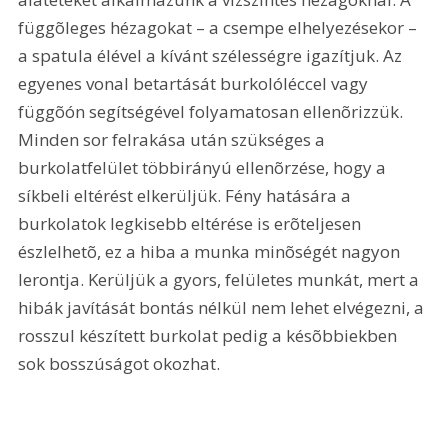
függõleges hézagokat – a csempe elhelyezésekor – 
a spatula élével a kívánt szélességre igazítjuk. Az 
egyenes vonal betartását burkolóléccel vagy 
függõón segítségével folyamatosan ellenõrizzük. 
Minden sor felrakása után szükséges a 
burkolatfelület többirányú ellenõrzése, hogy a 
síkbeli eltérést elkerüljük. Fény hatására a 
burkolatok legkisebb eltérése is erõteljesen 
észlelhetõ, ez a hiba a munka minõségét nagyon 
lerontja. Kerüljük a gyors, felületes munkát, mert a 
hibák javítását bontás nélkül nem lehet elvégezni, a 
rosszul készített burkolat pedig a késõbbiekben 
sok bosszúságot okozhat.