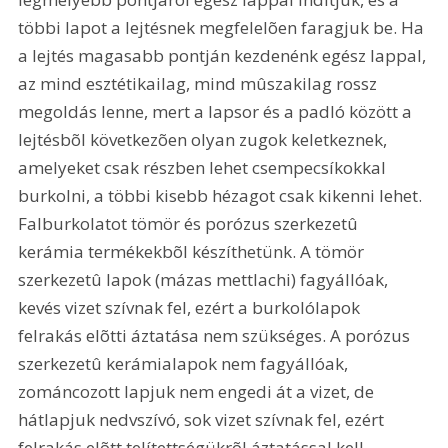
többi lapot a lejtésnek megfelelõen faragjuk be. Ha 
a lejtés magasabb pontján kezdenénk egész lappal, 
az mind esztétikailag, mind mûszakilag rossz 
megoldás lenne, mert a lapsor és a padló között a 
lejtésbõl következõen olyan zugok keletkeznek, 
amelyeket csak részben lehet csempecsíkokkal 
burkolni, a többi kisebb hézagot csak kikenni lehet. 
Falburkolatot tömör és porózus szerkezetû 
kerámia termékekbõl készíthetünk. A tömör 
szerkezetû lapok (mázas mettlachi) fagyállóak, 
kevés vizet szívnak fel, ezért a burkolólapok 
felrakás elõtti áztatása nem szükséges. A porózus 
szerkezetû kerámialapok nem fagyállóak, 
zománcozott lapjuk nem engedi át a vizet, de 
hátlapjuk nedvszívó, sok vizet szívnak fel, ezért 
felrakás elõtt telítettségükrõl áztatással kell 