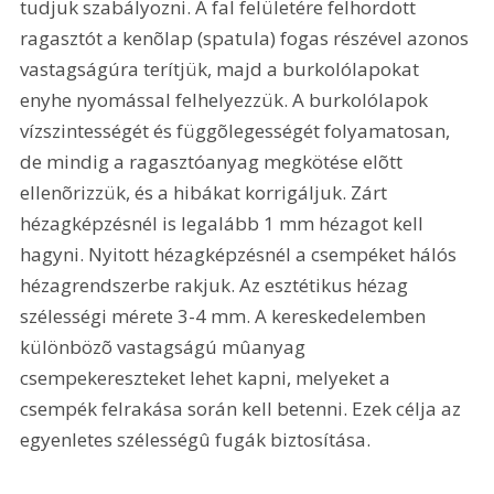
tudjuk szabályozni. A fal felületére felhordott 
ragasztót a kenõlap (spatula) fogas részével azonos 
vastagságúra terítjük, majd a burkolólapokat 
enyhe nyomással felhelyezzük. A burkolólapok 
vízszintességét és függõlegességét folyamatosan, 
de mindig a ragasztóanyag megkötése elõtt 
ellenõrizzük, és a hibákat korrigáljuk. Zárt 
hézagképzésnél is legalább 1 mm hézagot kell 
hagyni. Nyitott hézagképzésnél a csempéket hálós 
hézagrendszerbe rakjuk. Az esztétikus hézag 
szélességi mérete 3-4 mm. A kereskedelemben 
különbözõ vastagságú mûanyag 
csempekereszteket lehet kapni, melyeket a 
csempék felrakása során kell betenni. Ezek célja az 
egyenletes szélességû fugák biztosítása.