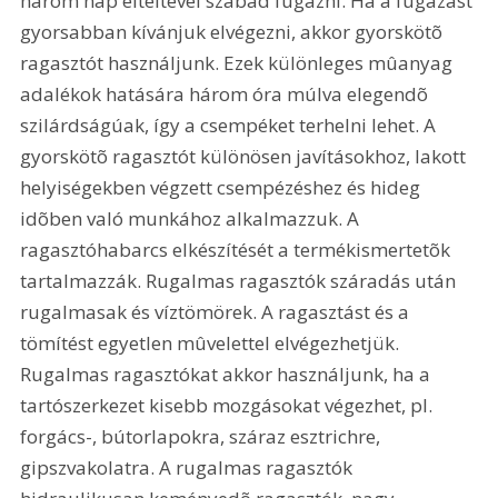
három nap elteltével szabad fugázni. Ha a fugázást 
gyorsabban kívánjuk elvégezni, akkor gyorskötõ 
ragasztót használjunk. Ezek különleges mûanyag 
adalékok hatására három óra múlva elegendõ 
szilárdságúak, így a csempéket terhelni lehet. A 
gyorskötõ ragasztót különösen javításokhoz, lakott 
helyiségekben végzett csempézéshez és hideg 
idõben való munkához alkalmazzuk. A 
ragasztóhabarcs elkészítését a termékismertetõk 
tartalmazzák. Rugalmas ragasztók száradás után 
rugalmasak és víztömörek. A ragasztást és a 
tömítést egyetlen mûvelettel elvégezhetjük. 
Rugalmas ragasztókat akkor használjunk, ha a 
tartószerkezet kisebb mozgásokat végezhet, pl. 
forgács-, bútorlapokra, száraz esztrichre, 
gipszvakolatra. A rugalmas ragasztók 