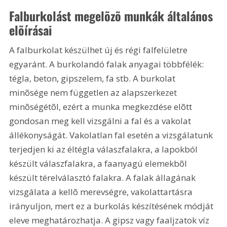
Falburkolást megelõzõ munkák általános 
elõírásai
A falburkolat készülhet új és régi falfelületre 
egyaránt. A burkolandó falak anyagai többfélék: 
tégla, beton, gipszelem, fa stb. A burkolat 
minõsége nem független az alapszerkezet 
minõségétõl, ezért a munka megkezdése elõtt 
gondosan meg kell vizsgálni a fal és a vakolat 
állékonyságát. Vakolatlan fal esetén a vizsgálatunk 
terjedjen ki az éltégla válaszfalakra, a lapokból 
készült válaszfalakra, a faanyagú elemekbõl 
készült térelválasztó falakra. A falak állagának 
vizsgálata a kellõ merevségre, vakolattartásra 
irányuljon, mert ez a burkolás készítésének módját 
eleve meghatározhatja. A gipsz vagy faaljzatok víz 