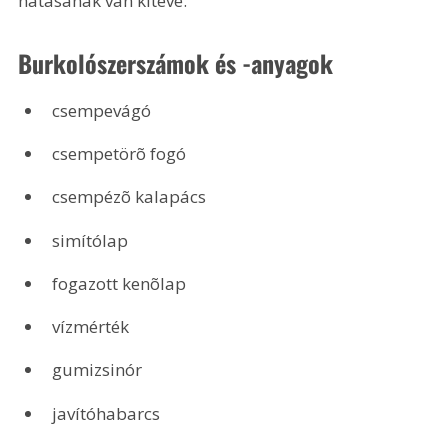
hatásának van kitéve.
Burkolószerszámok és -anyagok
csempevágó
csempetörõ fogó
csempézõ kalapács
simítólap
fogazott kenõlap
vízmérték
gumizsinór
javítóhabarcs