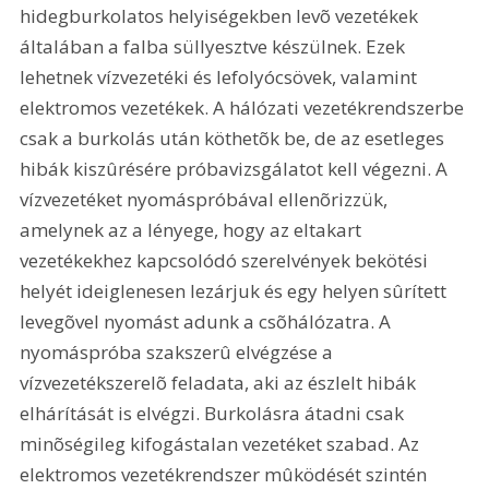
hidegburkolatos helyiségekben levõ vezetékek 
általában a falba süllyesztve készülnek. Ezek 
lehetnek vízvezetéki és lefolyócsövek, valamint 
elektromos vezetékek. A hálózati vezetékrendszerbe 
csak a burkolás után köthetõk be, de az esetleges 
hibák kiszûrésére próbavizsgálatot kell végezni. A 
vízvezetéket nyomáspróbával ellenõrizzük, 
amelynek az a lényege, hogy az eltakart 
vezetékekhez kapcsolódó szerelvények bekötési 
helyét ideiglenesen lezárjuk és egy helyen sûrített 
levegõvel nyomást adunk a csõhálózatra. A 
nyomáspróba szakszerû elvégzése a 
vízvezetékszerelõ feladata, aki az észlelt hibák 
elhárítását is elvégzi. Burkolásra átadni csak 
minõségileg kifogástalan vezetéket szabad. Az 
elektromos vezetékrendszer mûködését szintén 