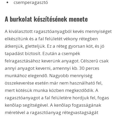
csemperagasztó
A burkolat készítésének menete
A kiválasztott ragasztóanyagból kevés mennyiséget 
elkészítünk és a fal felületét vékony rétegben 
átkenjük, gletteljük. Ez a réteg gyorsan köt, és jó 
tapadást biztosít. Ezután a csempék 
felragasztásához keverünk anyagot. Célszerû csak 
annyi anyagot keverni, amennyi kb. 30 perces 
munkához elegendõ. Nagyobb mennyiség 
összekeverése esetén már nem használható fel, 
mert kötésük munka közben megkezdõdik. A 
ragasztóanyagot a fal felületére hordjuk fel, fogas 
kenõlap segítségével. A kenõlap fogasságának 
méretével a ragasztóanyag rétegvastagságát 