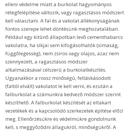
elleni védelme miatt a burkolat hagyományos 
rétegfelépítése változik, vagy ragasztásos módszert 
kell választani. A fal és a vakolat állékonyságának 
fontos szerepe lehet döntésünk meghozatalában. 
Például egy kitûnõ állapotban levõ cementhabarcs 
vakolatra, ha síkjai sem kifogásolhatók (simaság, 
függõlegesség), nem zsíros vagy olajos, azaz nem 
szennyezett, a ragasztásos módszer 
alkalmazásával célszerû a burkolatkészítés. 
Ugyanakkor a rossz minõségû, feltáskásodott 
(faltól elvált) vakolatot le kell verni, és ezután a 
falburkolat a számunkra kedvezõ módszer szerint 
készíthetõ. A falburkolat készítését az eltakart 
vezetékek és a kapcsolódó szerkezetek építése elõzi 
meg. Ellenõrzésükre és védelmükre gondolnunk 
kell, s meggyõzõdni állagukról, minõségükrõl. A 