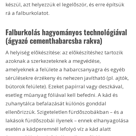
készül, azt helyezzük el legelõször, és erre építsük 
rá a falburkolatot.
Falburkolás hagyományos technológiával 
(ágyazó cementhabarcsba rakva)
A helyiség elõkészítése: az elõkészítéshez tartozik 
azoknak a szerkezeteknek a megvédése, 
amelyeknek a felülete a habarcsanyagra és egyéb 
sérülésekre érzékeny és nehezen javítható (pl. ajtók, 
bútorok felülete). Ezeket papírral vagy deszkával, 
esetleg mûanyag fóliával kell befedni. A kád és 
zuhanytálca befalazását különös gonddal 
ellenõrizzük. Szigeteletlen fürdõszobákban – és a 
lakások fürdõszobái ilyenek – ennek elhanyagolása 
esetén a kádperemnél lefolyó víz a kád alatt 