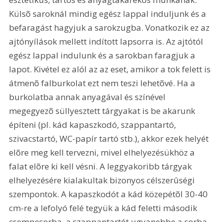
Külsõ saroknál mindig egész lappal induljunk és a 
befaragást hagyjuk a sarokzugba. Vonatkozik ez az 
ajtónyílások mellett indított lapsorra is. Az ajtótól 
egész lappal indulunk és a sarokban faragjuk a 
lapot. Kivétel ez alól az az eset, amikor a tok felett is 
átmenõ falburkolat ezt nem teszi lehetõvé. Ha a 
burkolatba annak anyagával és színével 
megegyezõ süllyesztett tárgyakat is be akarunk 
építeni (pl. kád kapaszkodó, szappantartó, 
szivacstartó, WC-papír tartó stb.), akkor ezek helyét 
elõre meg kell tervezni, mivel elhelyezésükhöz a 
falat elõre ki kell vésni. A leggyakoribb tárgyak 
elhelyezésére kialakultak bizonyos célszerûségi 
szempontok. A kapaszkodót a kád közepétõl 30-40 
cm-re a lefolyó felé tegyük a kád feletti második 
csempesorba, a szappantartót ugyanebbe a sorba, 