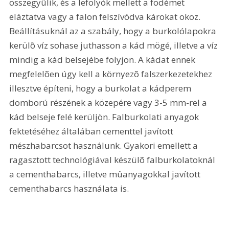
összegyûlik, és a lefolyók mellett a födémet 
eláztatva vagy a falon felszívódva károkat okoz. 
Beállításuknál az a szabály, hogy a burkolólapokra 
kerülõ víz sohase juthasson a kád mögé, illetve a víz 
mindig a kád belsejébe folyjon. A kádat ennek 
megfelelõen úgy kell a környezõ falszerkezetekhez 
illesztve építeni, hogy a burkolat a kádperem 
domború részének a közepére vagy 3-5 mm-rel a 
kád belseje felé kerüljön. Falburkolati anyagok 
fektetéséhez általában cementtel javított 
mészhabarcsot használunk. Gyakori emellett a 
ragasztott technológiával készülõ falburkolatoknál 
a cementhabarcs, illetve mûanyagokkal javított 
cementhabarcs használata is.