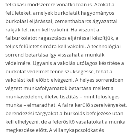
felrakási módszerére vonatkozóan is. Azokat a 
felületeket, amelyek burkolatát hagyományos 
burkolási eljárással, cementhabarcs ágyazattal 
rakják fel, nem kell vakolni. Ha viszont a 
falburkolatot ragasztásos eljárással készítjük, a 
teljes felületet simára kell vakolni. A technológiai 
sorrend betartása így visszahat a munkák 
védelmére. Ugyanis a vakolás utólagos készítése a 
burkolat védelmét tenné szükségessé, tehát a 
vakolást kell elõbb elvégezni. A helyes sorrendben 
végzett munkafolyamatok betartása mellett a 
munkavédelem, illetve tisztítás – mint fölösleges 
munka – elmaradhat. A falra kerülõ szerelvényeket, 
berendezési tárgyakat a burkolás befejezése után 
kell elhelyezni, de a felerõsítõ vasalatokat a munka 
megkezdése elõtt. A villanykapcsolókat és 