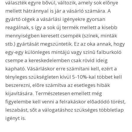
választék egyre bõvül, változik, amely sok elõnye 
mellett hátránnyal is jár a vásárló számára. A 
gyártó cégek a vásárlási igényekre gyorsan 
reagálnak, s így a sok új termék mellett a kisebb 
mennyiségben keresett csempék (színek, minták 
stb.) gyártását megszüntetik. Ez az oka annak, hogy 
egy-egy különleges mintájú vagy színû falburkoló 
csempe a kereskedelemben csak rövid ideig 
kapható. Vásárláskor erre számítani kell, ezért a 
tényleges szükségleten kívül 5-10%-kal többet kell 
beszerezni, elõre számítva az esetleges hibák 
kijavítására. Természetesen emellett még 
figyelembe kell venni a felrakáskor elõadódó törést, 
leszabást, sõt a válogatáshoz szükséges többletlap 
igényt is.