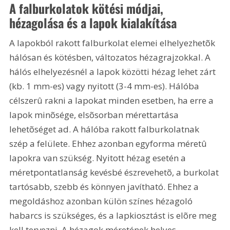
A falburkolatok kötési módjai, 
hézagolása és a lapok kialakítása
A lapokból rakott falburkolat elemei elhelyezhetõk 
hálósan és kötésben, változatos hézagrajzokkal. A 
hálós elhelyezésnél a lapok közötti hézag lehet zárt 
(kb. 1 mm-es) vagy nyitott (3-4 mm-es). Hálóba 
célszerû rakni a lapokat minden esetben, ha erre a 
lapok minõsége, elsõsorban mérettartása 
lehetõséget ad. A hálóba rakott falburkolatnak 
szép a felülete. Ehhez azonban egyforma méretû 
lapokra van szükség. Nyitott hézag esetén a 
méretpontatlanság kevésbé észrevehetõ, a burkolat 
tartósabb, szebb és könnyen javítható. Ehhez a 
megoldáshoz azonban külön színes hézagoló 
habarcs is szükséges, és a lapkiosztást is elõre meg 
kell tervezni. A hézagok méretének helyes 