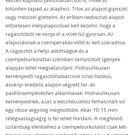
készen kapható javítóhabarcsot is, mivel ez 
kitûnõen tapad az alaphoz. Tilos az alapot gipsszel 
vagy mésszel glettelni. Az erõsen nedvszívó alapot 
elõzetesen mélyalapozóval kell kezelni, hogy a 
ragasztóból ne vonja el a vizet túl gyorsan. Az 
alapozásnak a csemperakás elõtt ki kell száradnia. 
A ragasztót a helyi adottságok és a 
csempeburkolattal szemben támasztott igények 
alapján lehet megválasztani. Hidraulikusan 
keményedõ ragasztóhabarcsok szívó hatású, 
ásványi eredetû alapon végzett fal- és 
padlócsempézéshez alkalmasak. Hidraulikusan 
keményednek, azaz a készítésükhöz felhasznált víz 
egy része vegyileg megkötõdik. Akár 10-15 mm 
rétegvastagságig is fel lehet hordani. A megfelelõ 
szilárdság eléréséhez a csempeburkolatot csak két-