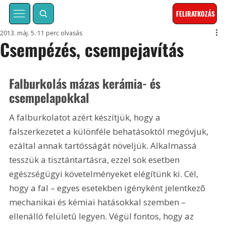
FELIRATKOZÁS
2013. máj. 5.
11 perc olvasás
Csempézés, csempejavítás
Falburkolás mázas kerámia- és 
csempelapokkal
A falburkolatot azért készítjük, hogy a 
falszerkezetet a különféle behatásoktól megóvjuk, 
ezáltal annak tartósságát növeljük. Alkalmassá 
tesszük a tisztántartásra, ezzel sok esetben 
egészségügyi követelményeket elégítünk ki. Cél, 
hogy a fal – egyes esetekben igényként jelentkezõ 
mechanikai és kémiai hatásokkal szemben – 
ellenálló felületû legyen. Végül fontos, hogy az 