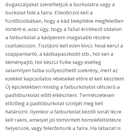
dugaszaljakat szerelhetjük a burkolatra vagy a 
burkolat fölé a falra. Ellenõrizni kell a 
fürdõszobában, hogy a kád beépítése megfelelõen 
történt-e, azaz úgy, hogy a fallal érintkezõ oldalon 
a falburkolat a kádperem magasabb részére 
csatlakozzon. Tisztázni kell ezen kívül, hová kerül a 
szappantartó, a kádkapaszkodó stb., hol van a 
kéményajtó, hol készül fülke vagy esetleg 
valamilyen falba süllyeszthetõ szekrény, mert az 
ezekkel kapcsolatos véséseket elõre el kell készíteni. 
Új épületekben mindig a falburkolatot célszerû a 
padlóburkolat elõtt elkészíteni. Természetesen 
elõzõleg a padlóburkolat szintjét meg kell 
határozni. Ilyenkor a falburkolat kezdõ sorát lécre 
kell rakni, amelyet jól tömörített homokfeltöltésre 
helyezünk, vagy felerõsítünk a falra. Ha lábazat is 