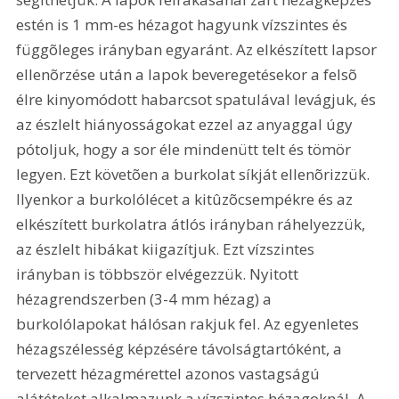
estén is 1 mm-es hézagot hagyunk vízszintes és 
függõleges irányban egyaránt. Az elkészített lapsor 
ellenõrzése után a lapok beveregetésekor a felsõ 
élre kinyomódott habarcsot spatulával levágjuk, és 
az észlelt hiányosságokat ezzel az anyaggal úgy 
pótoljuk, hogy a sor éle mindenütt telt és tömör 
legyen. Ezt követõen a burkolat síkját ellenõrizzük. 
Ilyenkor a burkolólécet a kitûzõcsempékre és az 
elkészített burkolatra átlós irányban ráhelyezzük, 
az észlelt hibákat kiigazítjuk. Ezt vízszintes 
irányban is többször elvégezzük. Nyitott 
hézagrendszerben (3-4 mm hézag) a 
burkolólapokat hálósan rakjuk fel. Az egyenletes 
hézagszélesség képzésére távolságtartóként, a 
tervezett hézagmérettel azonos vastagságú 
alátéteket alkalmazunk a vízszintes hézagoknál. A 