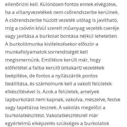
ellenõrizni kell. Különösen fontos ennek elvégzése, 
ha a villanyvezetékek nem csõrendszerbe kerülnek. 
A csõrendszerbe húzott vezeték utólag is javítható, 
míg a csövön kívül szerelt mûanyag vezeték cseréje 
vagy javítása a burkolat bontása nélkül lehetetlen. 
A burkolómunka kivitelezésekor elõször a 
munkafolyamatok sorrendiségét kell 
megismernünk. Említésre került már, hogy 
elõfeltétel a falba kerülõ (eltakart) vezetékek 
beépítése, de fontos a nyílászárók pontos 
beállítása, és számolnunk kell a vakolt felületek 
elkészítésével is. Azok a felületek, amelyek 
lapburkolást nem kapnak, vakolva, meszelve, festve 
vagy tapétázva lesznek. A vakolás megelõzi a 
burkolatkészítést. Vakolatkészítésnél már 
egyértelmû elképzelés szükséges a burkolatok 