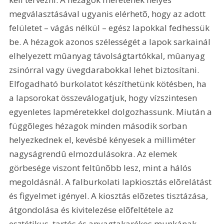
megválasztásával ugyanis elérhetõ, hogy az adott 
felületet – vágás nélkül – egész lapokkal fedhessük 
be. A hézagok azonos szélességét a lapok sarkainál 
elhelyezett mûanyag távolságtartókkal, mûanyag 
zsinórral vagy üvegdarabokkal lehet biztosítani. 
Elfogadható burkolatot készíthetünk kötésben, ha 
a lapsorokat összeválogatjuk, hogy vízszintesen 
egyenletes lapméretekkel dolgozhassunk. Miután a 
függõleges hézagok minden második sorban 
helyezkednek el, kevésbé kényesek a milliméter 
nagyságrendû elmozdulásokra. Az elemek 
görbesége viszont feltûnõbb lesz, mint a hálós 
megoldásnál. A falburkolati lapkiosztás elõrelátást 
és figyelmet igényel. A kiosztás elõzetes tisztázása, 
átgondolása és kivitelezése elõfeltétele az 
esztétikus, tartós és anyagtakarékos munkának. 