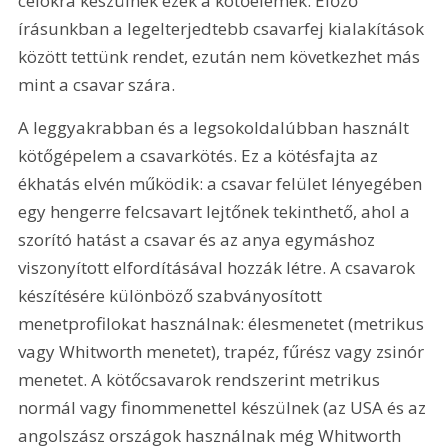
célokra készülnek ezek a kötőelemek. Előző 
írásunkban a legelterjedtebb csavarfej kialakítások 
között tettünk rendet, ezután nem következhet más 
mint a csavar szára.
A leggyakrabban és a legsokoldalúbban használt 
kötőgépelem a csavarkötés. Ez a kötésfajta az 
ékhatás elvén működik: a csavar felület lényegében 
egy hengerre felcsavart lejtőnek tekinthető, ahol a 
szorító hatást a csavar és az anya egymáshoz 
viszonyított elfordításával hozzák létre. A csavarok 
készítésére különböző szabványosított 
menetprofilokat használnak: élesmenetet (metrikus 
vagy Whitworth menetet), trapéz, fűrész vagy zsinór 
menetet. A kötőcsavarok rendszerint metrikus 
normál vagy finommenettel készülnek (az USA és az 
angolszász országok használnak még Whitworth 