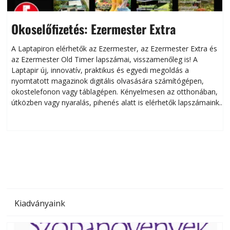
Okoselőfizetés: Ezermester Extra
A Laptapiron elérhetők az Ezermester, az Ezermester Extra és
az Ezermester Old Timer lapszámai, visszamenőleg is! A
Laptapir új, innovatív, praktikus és egyedi megoldás a
L
nyomtatott magazinok digitális olvasására számítógépen,
okostelefonon vagy táblagépen. Kényelmesen az otthonában,
útközben vagy nyaralás, pihenés alatt is elérhetők lapszámaink.
ú
Bárhol, bármikor, akár külföldön élve vagy dolgozva is
B
olvashatók az Ezermester lapszámai. A Laptapir kényelmes
megoldás, mert: – t
Kiadványaink