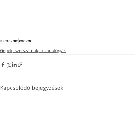
szerszám
csavar
Gépek, szerszámok, technológiák
Kapcsolódó bejegyzések