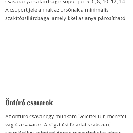
csavaranya szilárdsági csoportjai: 5; 6; 8; 10; 12; 14. 
A csoport jele annak az orsónak a minimális 
szakítószilárdsága, amelyikkel az anya párosítható.
Önfúró csavarok
Az önfúró csavar egy munkaművelettel fúr, menetet 
vág és csavaroz. A rögzítési feladat szakszerű 
szereléséhez mindenképpen csavarbehajtó gépet 