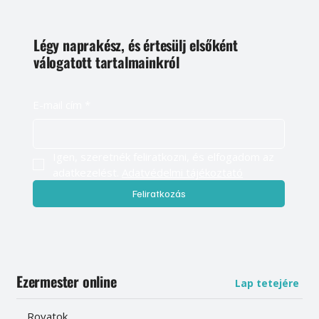
Légy naprakész, és értesülj elsőként
válogatott tartalmainkról
E-mail cím
*
Igen, szeretnék feliratkozni, és elfogadom az 
adatkezelést. 
Adatvédelmi tájékoztató
Feliratkozás
Ezermester online
Lap tetejére
Rovatok