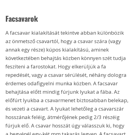
Facsavarok
A facsavar kialakítását tekintve abban különbözik 
az önmetsző csavartól, hogy a csavar szára (vagy 
annak egy része) kúpos kialakítású, aminek 
következtében behajtás közben könnyen szét tudja 
feszíteni a farostokat. Hogy elkerüljük a fa 
repedését, vagy a csavar sérülését, néhány dologra 
érdemes odafigyelni munka közben. A facsavar 
behajtása előtt mindig fúrjunk lyukat a fába. Az 
előfúrt lyukba a csavarmenet biztosabban belekap, 
és vezeti a csavart. A lyukat lehetőleg a csavarszár 
hosszának feléig, átmérőjének pedig 2/3 részéig 
fúrjuk elő. A csavar hosszát úgy válasszuk ki, hogy 
a hegyénél egy-két mm takarás legyen. A facsavart 