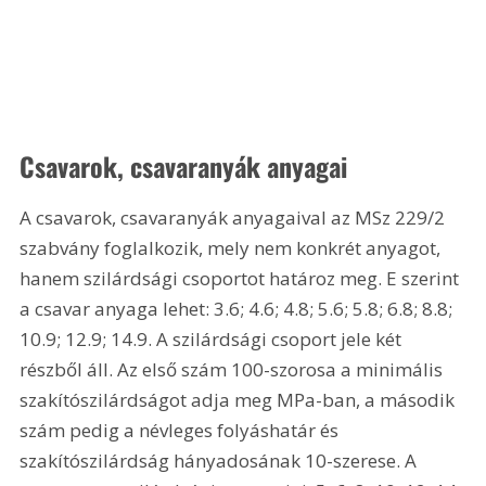
Csavarok, csavaranyák anyagai 
A csavarok, csavaranyák anyagaival az MSz 229/2 
szabvány foglalkozik, mely nem konkrét anyagot, 
hanem szilárdsági csoportot határoz meg. E szerint 
a csavar anyaga lehet: 3.6; 4.6; 4.8; 5.6; 5.8; 6.8; 8.8; 
10.9; 12.9; 14.9. A szilárdsági csoport jele két 
részből áll. Az első szám 100-szorosa a minimális 
szakítószilárdságot adja meg MPa-ban, a második 
szám pedig a névleges folyáshatár és 
szakítószilárdság hányadosának 10-szerese. A 