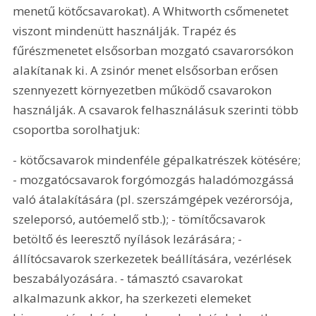
menetű kötőcsavarokat). A Whitworth csőmenetet 
viszont mindenütt használják. Trapéz és 
fűrészmenetet elsősorban mozgató csavarorsókon 
alakítanak ki. A zsinór menet elsősorban erősen 
szennyezett környezetben működő csavarokon 
használják. A csavarok felhasználásuk szerinti több 
csoportba sorolhatjuk:
- kötőcsavarok mindenféle gépalkatrészek kötésére; 
- mozgatócsavarok forgómozgás haladómozgássá 
való átalakítására (pl. szerszámgépek vezérorsója, 
szeleporsó, autóemelő stb.); - tömítőcsavarok 
betöltő és leeresztő nyílások lezárására; - 
állítócsavarok szerkezetek beállítására, vezérlések 
beszabályozására. - támasztó csavarokat 
alkalmazunk akkor, ha szerkezeti elemeket 