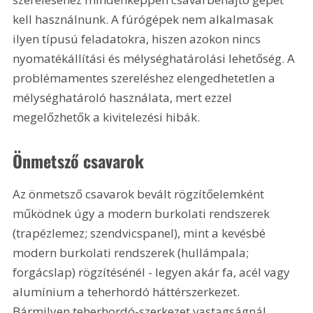
kell használnunk. A fúrógépek nem alkalmasak 
ilyen típusú feladatokra, hiszen azokon nincs 
nyomatékállítási és mélységhatárolási lehetőség. A 
problémamentes szereléshez elengedhetetlen a 
mélységhatároló használata, mert ezzel 
megelőzhetők a kivitelezési hibák.
Önmetsző csavarok
Az önmetsző csavarok bevált rögzítőelemként 
működnek úgy a modern burkolati rendszerek 
(trapézlemez; szendvicspanel), mint a kevésbé 
modern burkolati rendszerek (hullámpala; 
forgácslap) rögzítésénél - legyen akár fa, acél vagy 
alumínium a teherhordó háttérszerkezet. 
Bármilyen teherhordó-szerkezet vastagságnál 