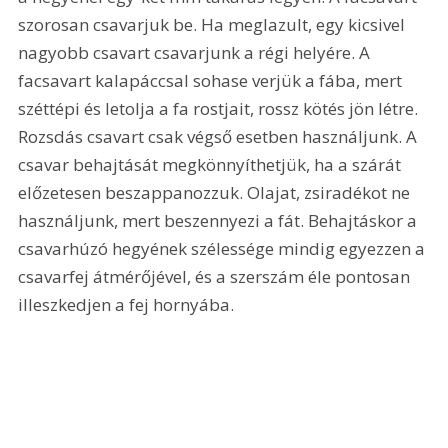
szorosan csavarjuk be. Ha meglazult, egy kicsivel 
nagyobb csavart csavarjunk a régi helyére. A 
facsavart kalapáccsal sohase verjük a fába, mert 
széttépi és letolja a fa rostjait, rossz kötés jön létre. 
Rozsdás csavart csak végső esetben használjunk. A 
csavar behajtását megkönnyíthetjük, ha a szárát 
előzetesen beszappanozzuk. Olajat, zsiradékot ne 
használjunk, mert beszennyezi a fát. Behajtáskor a 
csavarhúzó hegyének szélessége mindig egyezzen a 
csavarfej átmérőjével, és a szerszám éle pontosan 
illeszkedjen a fej hornyába.