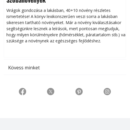
Virágok gondozása a lakásban, 40+10 növény részletes
ismertetése! A könyv lexikonszerűen veszi sorra a lakásban
s
sikeresen tart­ha­tó növényeket. Már a növény kiválasztásakor
h
segítségünkre lesznek a leírások, mert pontosan megtudjuk,
k
hogy milyen körülményekre (hőmérséklet, páratartalom stb.) van
szüksége a növénynek az egészséges fejlődéshez.
t
Kövess minket