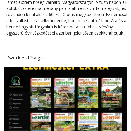
megóvhatjuk autónkat a nyári károktól
Ismét extrém hőség várható Magyarországon. A tűző napon álló
autók utastere már néhány perc alatt rendkívül felmelegszik, és
rövid időn belül akár a 60-70 °C-ot is megközelítheti. Ez nemcsak
n
a beszállást teszi kellemetlenné, hanem az autó állapotára és a
benne hagyott tárgyakra is káros hatással lehet. Néhány
egyszerű óvintézkedéssel azonban jelentősen csökkenthetjük a
hőség káros hatásait.
l
Szerkesztőségi