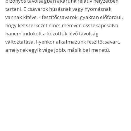
bizonyos távolságban akarunk relatív helyzetben 
tartani. E csavarok húzásnak vagy nyomásnak 
vannak kitéve. - feszítőcsavarok: gyakran előfordul, 
hogy két szerkezet nincs mereven összekapcsolva, 
hanem indokolt a közöttük lévő távolság 
változtatása. Ilyenkor alkalmazunk feszítőcsavart, 
amelynek egyik vége jobb, másik bal menetű.