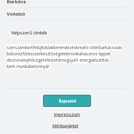
Barkács
Vonalzó
Népszerű címkék
szerszám
kert
felújítás
lakberendezés
kreatív ötlet
barkácsolás
bútor
víz
fűtés
szerkesztőség
elektronika
hasznos tippek
dísznövény
hőszigetelés
tető
megújuló energia
tisztítás
kerti munka
beton
nyár
Kapcsolat
Impresszum
Médiaajánlat