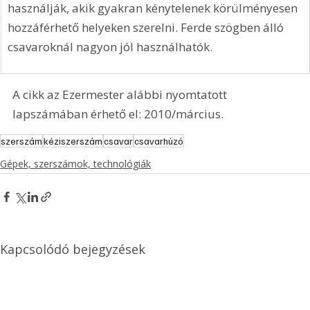
használják, akik gyakran kénytelenek körülményesen 
hozzáférhető helyeken szerelni. Ferde szögben álló 
csavaroknál nagyon jól használhatók.
A cikk az Ezermester alábbi nyomtatott 
lapszámában érhető el: 2010/március.
szerszám
kéziszerszám
csavar
csavarhúzó
Gépek, szerszámok, technológiák
Kapcsolódó bejegyzések