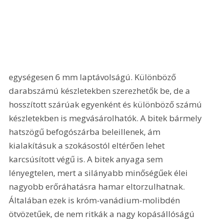
egységesen 6 mm laptávolságú. Különböző 
darabszámú készletekben szerezhetők be, de a 
hosszított szárúak egyenként és különböző számú 
készletekben is megvásárolhatók. A bitek bármely 
hatszögű befogószárba beleillenek, ám 
kialakításuk a szokásostól eltérően lehet 
karcsúsított végű is. A bitek anyaga sem 
lényegtelen, mert a silányabb minőségűek élei 
nagyobb erőráhatásra hamar eltorzulhatnak. 
Általában ezek is króm-vanádium-molibdén 
ötvözetűek, de nem ritkák a nagy kopásállóságú 