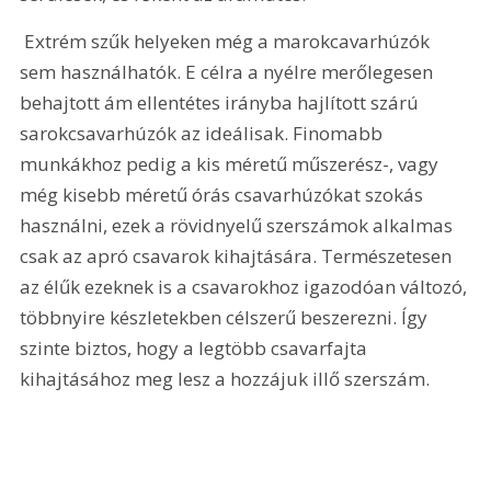
 Extrém szűk helyeken még a marokcavarhúzók 
sem használhatók. E célra a nyélre merőlegesen 
behajtott ám ellentétes irányba hajlított szárú 
sarokcsavarhúzók az ideálisak. Finomabb 
munkákhoz pedig a kis méretű műszerész-, vagy 
még kisebb méretű órás csavarhúzókat szokás 
használni, ezek a rövidnyelű szerszámok alkalmas 
csak az apró csavarok kihajtására. Természetesen 
az élűk ezeknek is a csavarokhoz igazodóan változó, 
többnyire készletekben célszerű beszerezni. Így 
szinte biztos, hogy a legtöbb csavarfajta 
kihajtásához meg lesz a hozzájuk illő szerszám. 