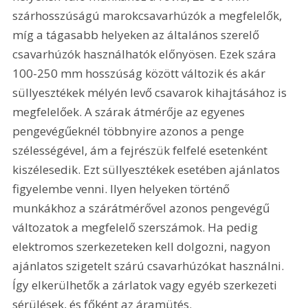
szárhosszúságú marokcsavarhúzók a megfelelők, 
míg a tágasabb helyeken az általános szerelő 
csavarhúzók használhatók előnyösen. Ezek szára 
100-250 mm hosszúság között változik és akár 
süllyesztékek mélyén levő csavarok kihajtásához is 
megfelelőek. A szárak átmérője az egyenes 
pengevégűeknél többnyire azonos a penge 
szélességével, ám a fejrészük felfelé esetenként 
kiszélesedik. Ezt süllyesztékek esetében ajánlatos 
figyelembe venni. Ilyen helyeken történő 
munkákhoz a szárátmérővel azonos pengevégű 
változatok a megfelelő szerszámok. Ha pedig 
elektromos szerkezeteken kell dolgozni, nagyon 
ajánlatos szigetelt szárú csavarhúzókat használni. 
Így elkerülhetők a zárlatok vagy egyéb szerkezeti 
sérülések, és főként az áramütés.