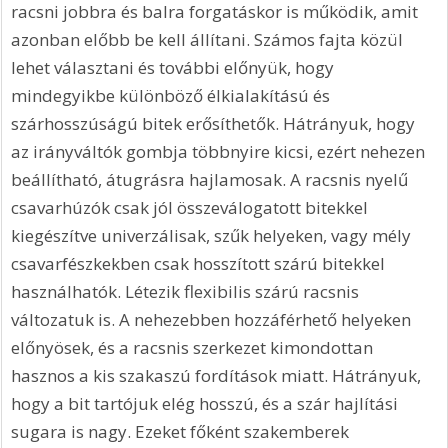
racsni jobbra és balra forgatáskor is működik, amit 
azonban előbb be kell állítani. Számos fajta közül 
lehet választani és további előnyük, hogy 
mindegyikbe különböző élkialakítású és 
szárhosszúságú bitek erősíthetők. Hátrányuk, hogy 
az irányváltók gombja többnyire kicsi, ezért nehezen 
beállítható, átugrásra hajlamosak. A racsnis nyelű 
csavarhúzók csak jól összeválogatott bitekkel 
kiegészítve univerzálisak, szűk helyeken, vagy mély 
csavarfészkekben csak hosszított szárú bitekkel 
használhatók. Létezik flexibilis szárú racsnis 
változatuk is. A nehezebben hozzáférhető helyeken 
előnyösek, és a racsnis szerkezet kimondottan 
hasznos a kis szakaszú fordítások miatt. Hátrányuk, 
hogy a bit tartójuk elég hosszú, és a szár hajlítási 
sugara is nagy. Ezeket főként szakemberek 