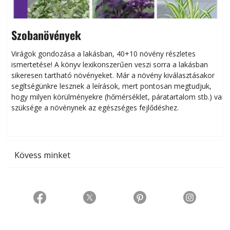
Szobanövények
Virágok gondozása a lakásban, 40+10 növény részletes
ismertetése! A könyv lexikonszerűen veszi sorra a lakásban
s
sikeresen tart­ha­tó növényeket. Már a növény kiválasztásakor
h
segítségünkre lesznek a leírások, mert pontosan megtudjuk,
k
hogy milyen körülményekre (hőmérséklet, páratartalom stb.) van
szüksége a növénynek az egészséges fejlődéshez.
t
Kövess minket