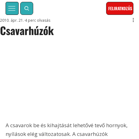
FELIRATKOZÁS
2010. ápr. 21.
4 perc olvasás
Csavarhúzók
A csavarok be és kihajtását lehetővé tevő hornyok, 
nyílások elég változatosak. A csavarhúzók 