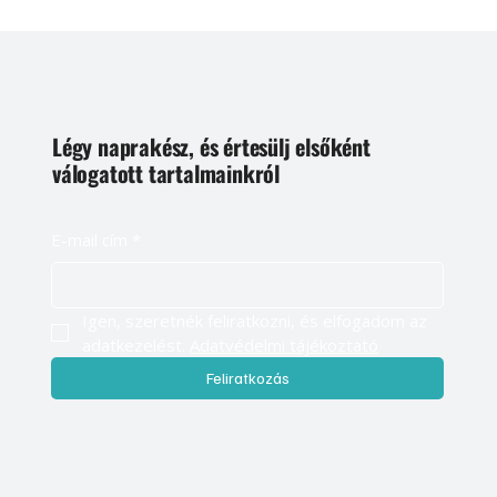
Légy naprakész, és értesülj elsőként
válogatott tartalmainkról
E-mail cím
*
Igen, szeretnék feliratkozni, és elfogadom az 
adatkezelést. 
Adatvédelmi tájékoztató
Feliratkozás