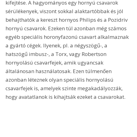
kifejtése. A hagyományos egy hornyú csavarok 
sérülékenyek, viszont sokkal alaktartóbbak és jól 
behajthatók a kereszt hornyos Philips és a Pozidriv 
hornyú csavarok. Ezeken túl azonban még számos 
egyéb speciális horonyfazonú csavart alkalmaznak 
a gyártó cégek. Ilyenek, pl. a négyszögű-, a 
hatszögű imbusz-, a Torx, vagy Robertson 
hornyolású csavarfejek, amik ugyancsak 
általánosan használatosak. Ezen túlmenően 
azonban léteznek olyan speciális hornyolású 
csavarfejek is, amelyek szinte megakadályozzák, 
hogy avatatlanok is kihajtsák ezeket a csavarokat.