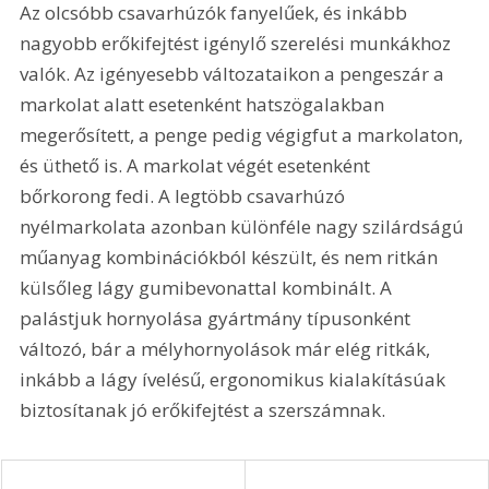
Az olcsóbb csavarhúzók fanyelűek, és inkább 
nagyobb erőkifejtést igénylő szerelési munkákhoz 
valók. Az igényesebb változataikon a pengeszár a 
markolat alatt esetenként hatszögalakban 
megerősített, a penge pedig végigfut a markolaton, 
és üthető is. A markolat végét esetenként 
bőrkorong fedi. A legtöbb csavarhúzó 
nyélmarkolata azonban különféle nagy szilárdságú 
műanyag kombinációkból készült, és nem ritkán 
külsőleg lágy gumibevonattal kombinált. A 
palástjuk hornyolása gyártmány típusonként 
változó, bár a mélyhornyolások már elég ritkák, 
inkább a lágy ívelésű, ergonomikus kialakításúak 
biztosítanak jó erőkifejtést a szerszámnak.