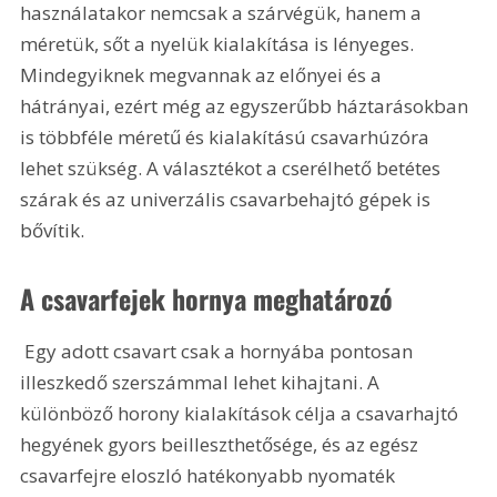
használatakor nemcsak a szárvégük, hanem a 
méretük, sőt a nyelük kialakítása is lényeges. 
Mindegyiknek megvannak az előnyei és a 
hátrányai, ezért még az egyszerűbb háztarásokban 
is többféle méretű és kialakítású csavarhúzóra 
lehet szükség. A választékot a cserélhető betétes 
szárak és az univerzális csavarbehajtó gépek is 
bővítik.
A csavarfejek hornya meghatározó
 Egy adott csavart csak a hornyába pontosan 
illeszkedő szerszámmal lehet kihajtani. A 
különböző horony kialakítások célja a csavarhajtó 
hegyének gyors beilleszthetősége, és az egész 
csavarfejre eloszló hatékonyabb nyomaték 