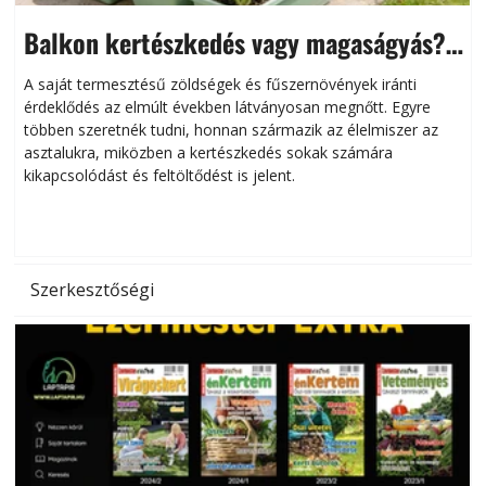
Balkon kertészkedés vagy magaságyás?
Helytakarékos kertészkedés
A saját termesztésű zöldségek és fűszernövények iránti
érdeklődés az elmúlt években látványosan megnőtt. Egyre
többen szeretnék tudni, honnan származik az élelmiszer az
l
asztalukra, miközben a kertészkedés sokak számára
kikapcsolódást és feltöltődést is jelent.
é
d
Szerkesztőségi