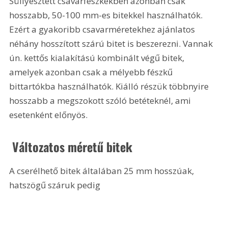
Süllyesztett csavarfészkekben azonban csak 
hosszabb, 50-100 mm-es bitekkel használhatók. 
Ezért a gyakoribb csavarméretekhez ajánlatos 
néhány hosszított szárú bitet is beszerezni. Vannak 
ún. kettős kialakítású kombinált végű bitek, 
amelyek azonban csak a mélyebb fészkű 
bittartókba használhatók. Kiálló részük többnyire 
hosszabb a megszokott szóló betéteknél, ami 
esetenként előnyös. 
 Változatos méretű bitek
A cserélhető bitek általában 25 mm hosszúak, 
hatszögű száruk pedig 