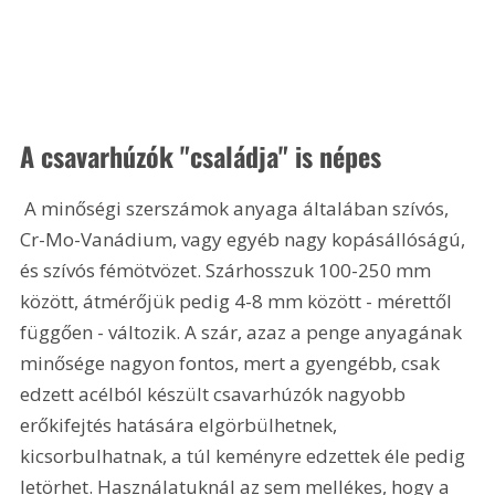
A csavarhúzók "családja" is népes
 A minőségi szerszámok anyaga általában szívós, 
Cr-Mo-Vanádium, vagy egyéb nagy kopásállóságú, 
és szívós fémötvözet. Szárhosszuk 100-250 mm 
között, átmérőjük pedig 4-8 mm között - mérettől 
függően - változik. A szár, azaz a penge anyagának 
minősége nagyon fontos, mert a gyengébb, csak 
edzett acélból készült csavarhúzók nagyobb 
erőkifejtés hatására elgörbülhetnek, 
kicsorbulhatnak, a túl keményre edzettek éle pedig 
letörhet. Használatuknál az sem mellékes, hogy a 