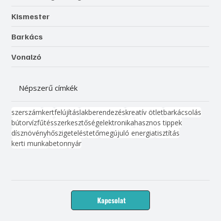
Kismester
Barkács
Vonalzó
Népszerű címkék
szerszám
kert
felújítás
lakberendezés
kreatív ötlet
barkácsolás
bútor
víz
fűtés
szerkesztőség
elektronika
hasznos tippek
dísznövény
hőszigetelés
tető
megújuló energia
tisztítás
kerti munka
beton
nyár
Kapcsolat