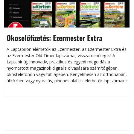
Okoselőfizetés: Ezermester Extra
A Laptapiron elérhetők az Ezermester, az Ezermester Extra és
az Ezermester Old Timer lapszámai, visszamenőleg is! A
Laptapir új, innovatív, praktikus és egyedi megoldás a
L
nyomtatott magazinok digitális olvasására számítógépen,
okostelefonon vagy táblagépen. Kényelmesen az otthonában,
útközben vagy nyaralás, pihenés alatt is elérhetők lapszámaink.
ú
Bárhol, bármikor, akár külföldön élve vagy dolgozva is
B
olvashatók az Ezermester lapszámai. A Laptapir kényelmes
megoldás, mert: – t