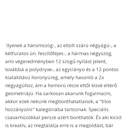
 Ilyenek a háromszög-, az eltolt szárú négyágú-, a 
kétfuratos ún. feszítőfejes-, a hármas négyszög, 
ami végeredményben 12 szögű nyílást jelent, 
továbbá a polydryve-, az egyirányú és a 12 pontos 
kialakítású horonyüreg, amely hasonló a 2x 
négyágúhoz, ám a homorú része ettől kissé eltérő 
geometriájú. Ha sarkosan akarunk fogalmazni, 
akkor ezek nekünk megbonthatatlanok, a "tilos 
hozzányúlni" kategóriába tartoznak. Speciális 
csavarhúzókkal persze azért bonthatók. És aki kicsit 
is kreatív, az megtalálja erre is a megoldást, bár 