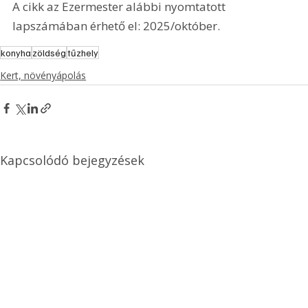
A cikk az Ezermester alábbi nyomtatott 
lapszámában érhető el: 2025/október.
konyha
zöldség
tűzhely
Kert, növényápolás
Kapcsolódó bejegyzések