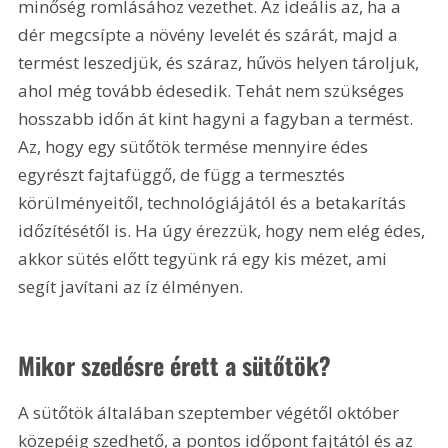
minőség romlásához vezethet. Az ideális az, ha a 
dér megcsípte a növény levelét és szárát, majd a 
termést leszedjük, és száraz, hűvös helyen tároljuk, 
ahol még tovább édesedik. Tehát nem szükséges 
hosszabb időn át kint hagyni a fagyban a termést. 
Az, hogy egy sütőtök termése mennyire édes 
egyrészt fajtafüggő, de függ a termesztés 
körülményeitől, technológiájától és a betakarítás 
időzítésétől is. Ha úgy érezzük, hogy nem elég édes, 
akkor sütés előtt tegyünk rá egy kis mézet, ami 
segít javítani az íz élményen.
Mikor szedésre érett a sütőtök?
A sütőtök általában szeptember végétől október 
közepéig szedhető, a pontos időpont fajtától és az 