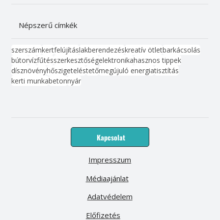
Népszerű címkék
szerszám
kert
felújítás
lakberendezés
kreatív ötlet
barkácsolás
bútor
víz
fűtés
szerkesztőség
elektronika
hasznos tippek
dísznövény
hőszigetelés
tető
megújuló energia
tisztítás
kerti munka
beton
nyár
Kapcsolat
Impresszum
Médiaajánlat
Adatvédelem
Előfizetés