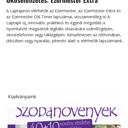
A Laptapiron elérhetők az Ezermester, az Ezermester Extra és
az Ezermester Old Timer lapszámai, visszamenőleg is! A
Laptapir új, innovatív, praktikus és egyedi megoldás a
L
nyomtatott magazinok digitális olvasására számítógépen,
okostelefonon vagy táblagépen. Kényelmesen az otthonában,
útközben vagy nyaralás, pihenés alatt is elérhetők lapszámaink.
ú
Bárhol, bármikor, akár külföldön élve vagy dolgozva is
B
olvashatók az Ezermester lapszámai. A Laptapir kényelmes
megoldás, mert: – t
Kiadványaink