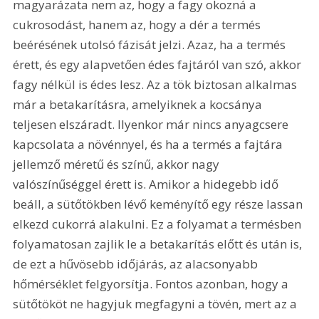
magyarázata nem az, hogy a fagy okozná a 
cukrosodást, hanem az, hogy a dér a termés 
beérésének utolsó fázisát jelzi. Azaz, ha a termés 
érett, és egy alapvetően édes fajtáról van szó, akkor 
fagy nélkül is édes lesz. Az a tök biztosan alkalmas 
már a betakarításra, amelyiknek a kocsánya 
teljesen elszáradt. Ilyenkor már nincs anyagcsere 
kapcsolata a növénnyel, és ha a termés a fajtára 
jellemző méretű és színű, akkor nagy 
valószínűséggel érett is. Amikor a hidegebb idő 
beáll, a sütőtökben lévő keményítő egy része lassan 
elkezd cukorrá alakulni. Ez a folyamat a termésben 
folyamatosan zajlik le a betakarítás előtt és után is, 
de ezt a hűvösebb időjárás, az alacsonyabb 
hőmérséklet felgyorsítja. Fontos azonban, hogy a 
sütőtököt ne hagyjuk megfagyni a tövén, mert az a 