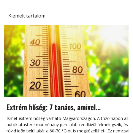
Kiemelt tartalom
Extrém hőség: 7 tanács, amivel
megóvhatjuk autónkat a nyári károktól
Ismét extrém hőség várható Magyarországon. A tűző napon álló
autók utastere már néhány perc alatt rendkívül felmelegszik, és
rövid időn belül akár a 60-70 °C-ot is megközelítheti. Ez nemcsak
n