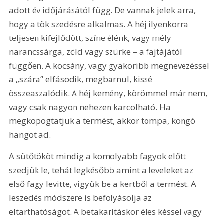
adott év időjárásától függ. De vannak jelek arra, 
hogy a tök szedésre alkalmas. A héj ilyenkorra 
teljesen kifejlődött, színe élénk, vagy mély 
narancssárga, zöld vagy szürke – a fajtájától 
függően. A kocsány, vagy gyakoribb megnevezéssel 
a „szára” elfásodik, megbarnul, kissé 
összeaszalódik. A héj kemény, körömmel már nem, 
vagy csak nagyon nehezen karcolható. Ha 
megkopogtatjuk a termést, akkor tompa, kongó 
hangot ad.
A sütőtököt mindig a komolyabb fagyok előtt 
szedjük le, tehát legkésőbb amint a leveleket az 
első fagy levitte, vigyük be a kertből a termést. A 
leszedés módszere is befolyásolja az 
eltarthatóságot. A betakarításkor éles késsel vagy 