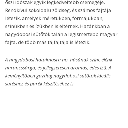
őszi időszak egyik legkedveltebb csemegéje. 
Rendkívül sokoldalú zöldség, és számos fajtája 
létezik, amelyek méretükben, formájukban, 
színükben és ízükben is eltérnek. Hazánkban a 
nagydobosi sütőtök talán a legismertebb magyar 
fajta, de több más tájfajtája is létezik.
A nagydobosi hatalmasra nő, húsának színe élénk 
narancssárga, és jellegzetesen aromás, édes ízű. A 
keményítőben gazdag nagydobosi sütőtök ideális 
sütéshez és pürék készítéséhez is 