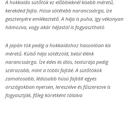
A hokkaido sütőtök ez előbbieknél kisebb méretű, 
kerekded fajta. Húsa sötétebb narancssárga, íze 
gesztenyére emlékeztető. A héja is puha, így vékonyan 
hámozva, vagy akár héjastól is fogyasztható 
A japán tök pedig a hokkaidohoz hasonlóan kis 
méretű. Külső héja sötétzöld, belül élénk 
narancssárga. Íze édes és diós, textúrája pedig 
szárazabb, mint a többi fajtáé. A sütőtökök 
zamatosabb, lédúsabb húsú fajtáit egyes 
országokban nyersen, lereszelve és fűszerezve is 
fogyasztják, főleg köretként tálalva 