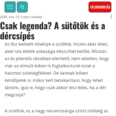
FELIRATKOZÁS
2025. nov. 12.
3 perc olvasás
Csak legenda? A sütőtök és a
dércsípés
Az ősz kedvelt növénye a sütőtök, hiszen akár édes, 
akár sós ételek sokasága készülhet belőle. Miután 
az év jelentős részében elérhető, nem véletlen, hogy 
már az elmúlt évben is foglalkoztunk ezzel a 
hasznos zöldségfélével. De vannak bőven 
kérdőjelek is: mikor kell betakarítani, hogy lehet 
tárolni, igaz-e, hogy csak akkor lesz édes, ha a dér 
megcsípi?
A sütőtök, ez a nagy narancssárga színű zöldség az 