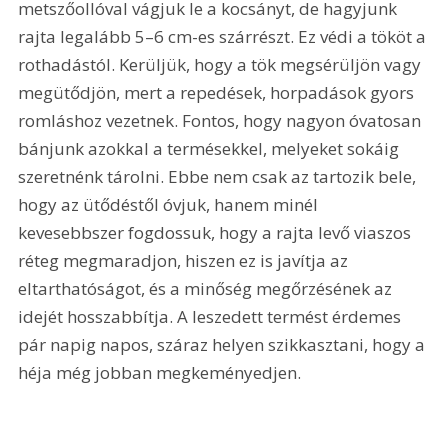
metszőollóval vágjuk le a kocsányt, de hagyjunk 
rajta legalább 5–6 cm-es szárrészt. Ez védi a tököt a 
rothadástól. Kerüljük, hogy a tök megsérüljön vagy 
megütődjön, mert a repedések, horpadások gyors 
romláshoz vezetnek. Fontos, hogy nagyon óvatosan 
bánjunk azokkal a termésekkel, melyeket sokáig 
szeretnénk tárolni. Ebbe nem csak az tartozik bele, 
hogy az ütődéstől óvjuk, hanem minél 
kevesebbszer fogdossuk, hogy a rajta levő viaszos 
réteg megmaradjon, hiszen ez is javítja az 
eltarthatóságot, és a minőség megőrzésének az 
idejét hosszabbítja. A leszedett termést érdemes 
pár napig napos, száraz helyen szikkasztani, hogy a 
héja még jobban megkeményedjen.