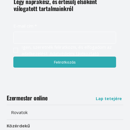
Légy naprakész, és értesülj elsőként
válogatott tartalmainkról
E-mail cím
*
Igen, szeretnék feliratkozni, és elfogadom az 
adatkezelést. 
Adatvédelmi tájékoztató
Feliratkozás
Ezermester online
Lap tetejére
Rovatok
Közérdekű