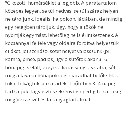
°C közötti hőmérséklet a legjobb. A páratartalom 
közepes legyen, se túl nedves, se túl száraz helyen 
ne tároljunk. Ideális, ha polcon, ládában, de mindig 
egy rétegben tároljuk, úgy, hogy a tökök ne 
nyomják egymást, lehetőleg ne is érintkezzenek. A 
kocsánnyal felfelé vagy oldalra fordítva helyezzük 
el őket. Jól szellőző, sötét helyet válasszunk (pl. 
kamra, pince, padlás), így a sütőtök akár 3–6 
hónapig is eláll, vagyis a karácsonyi asztalra, sőt 
még a tavaszi hónapokra is maradhat belőle. Ha a 
tököt felvágtuk, a maradékot hűtőben 3–4 napig 
tarthatjuk, fagyasztószekrényben pedig hónapokig 
megőrzi az ízét és tápanyagtartalmát.