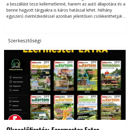
a beszállást teszi kellemetlenné, hanem az autó állapotára és a
benne hagyott tárgyakra is káros hatással lehet. Néhány
egyszerű óvintézkedéssel azonban jelentősen csökkenthetjük a
hőség káros hatásait.
l
Szerkesztőségi
Okoselőfizetés: Ezermester Extra