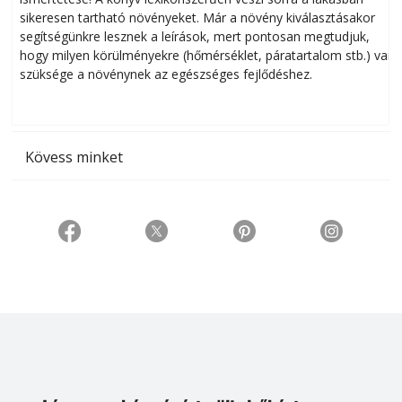
sikeresen tart­ha­tó növényeket. Már a növény kiválasztásakor
h
segítségünkre lesznek a leírások, mert pontosan megtudjuk,
k
hogy milyen körülményekre (hőmérséklet, páratartalom stb.) van
szüksége a növénynek az egészséges fejlődéshez.
t
Kövess minket