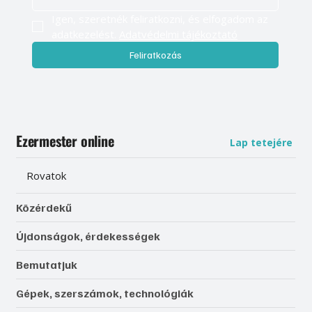
Igen, szeretnék feliratkozni, és elfogadom az 
adatkezelést. 
Adatvédelmi tájékoztató
Feliratkozás
Ezermester online
Lap tetejére
Rovatok
Közérdekű
Újdonságok, érdekességek
Bemutatjuk
Gépek, szerszámok, technológiák