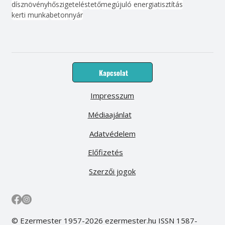
dísznövény
hőszigetelés
tető
megújuló energia
tisztítás
kerti munka
beton
nyár
Kapcsolat
Impresszum
Médiaajánlat
Adatvédelem
Előfizetés
Szerzői jogok
© Ezermester 1957-2026 ezermester.hu ISSN 1587-