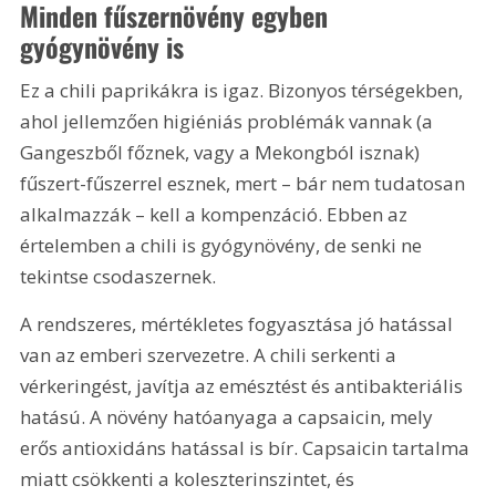
Minden fűszernövény egyben 
gyógynövény is
Ez a chili paprikákra is igaz. Bizonyos térségekben, 
ahol jellemzően higiéniás problémák vannak (a 
Gangeszből főznek, vagy a Mekongból isznak) 
fűszert-fűszerrel esznek, mert – bár nem tudatosan 
alkalmazzák – kell a kompenzáció. Ebben az 
értelemben a chili is gyógynövény, de senki ne 
tekintse csodaszernek.
A rendszeres, mértékletes fogyasztása jó hatással 
van az emberi szervezetre. A chili serkenti a 
vérkeringést, javítja az emésztést és antibakteriális 
hatású. A növény hatóanyaga a capsaicin, mely 
erős antioxidáns hatással is bír. Capsaicin tartalma 
miatt csökkenti a koleszterinszintet, és 