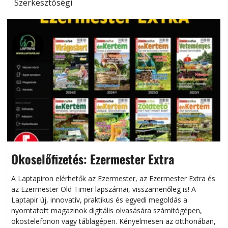
Szerkesztőségi
Okoselőfizetés: Ezermester Extra
A Laptapiron elérhetők az Ezermester, az Ezermester Extra és
az Ezermester Old Timer lapszámai, visszamenőleg is! A
Laptapir új, innovatív, praktikus és egyedi megoldás a
L
nyomtatott magazinok digitális olvasására számítógépen,
okostelefonon vagy táblagépen. Kényelmesen az otthonában,