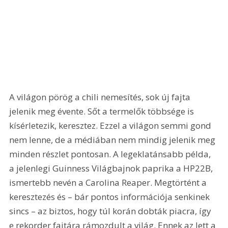
A világon pörög a chili nemesítés, sok új fajta 
jelenik meg évente. Sőt a termelők többsége is 
kísérletezik, keresztez. Ezzel a világon semmi gond 
nem lenne, de a médiában nem mindig jelenik meg 
minden részlet pontosan. A legeklatánsabb példa, 
a jelenlegi Guinness Világbajnok paprika a HP22B, 
ismertebb nevén a Carolina Reaper. Megtörtént a 
keresztezés és – bár pontos információja senkinek 
sincs – az biztos, hogy túl korán dobták piacra, így 
e rekorder fajtára rámozdult a világ. Ennek az lett a 