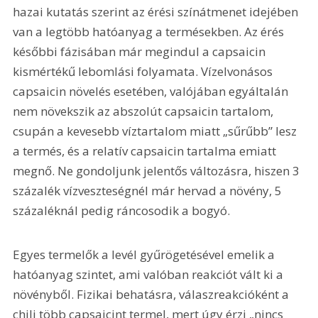
hazai kutatás szerint az érési színátmenet idejében 
van a legtöbb hatóanyag a termésekben. Az érés 
későbbi fázisában már megindul a capsaicin 
kismértékű lebomlási folyamata. Vízelvonásos 
capsaicin növelés esetében, valójában egyáltalán 
nem növekszik az abszolút capsaicin tartalom, 
csupán a kevesebb víztartalom miatt „sűrűbb” lesz 
a termés, és a relatív capsaicin tartalma emiatt 
megnő. Ne gondoljunk jelentős változásra, hiszen 3 
százalék vízveszteségnél már hervad a növény, 5 
százaléknál pedig ráncosodik a bogyó.
Egyes termelők a levél gyűrögetésével emelik a 
hatóanyag szintet, ami valóban reakciót vált ki a 
növényből. Fizikai behatásra, válaszreakcióként a 
chili több capsaicint termel, mert úgy érzi „nincs 