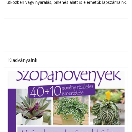
útközben vagy nyaralás, pihenés alatt is elérhetők lapszámaink.
ú
Bárhol, bármikor, akár külföldön élve vagy dolgozva is
B
olvashatók az Ezermester lapszámai. A Laptapir kényelmes
megoldás, mert: – t
Kiadványaink