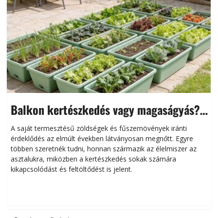
Balkon kertészkedés vagy magaságyás?
Helytakarékos kertészkedés
A saját termesztésű zöldségek és fűszernövények iránti
érdeklődés az elmúlt években látványosan megnőtt. Egyre
többen szeretnék tudni, honnan származik az élelmiszer az
l
asztalukra, miközben a kertészkedés sokak számára
kikapcsolódást és feltöltődést is jelent.
é
d