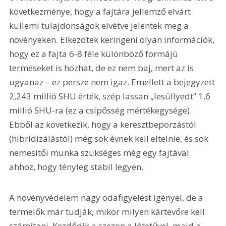
következménye, hogy a fajtára jellemző elvárt 
küllemi tulajdonságok elvétve jelentek meg a 
növényeken. Elkezdtek keringeni olyan információk, 
hogy ez a fajta 6-8 féle különböző formájú 
terméseket is hozhat, de ez nem baj, mert az is 
ugyanaz – ez persze nem igaz. Emellett a bejegyzett 
2,243 millió SHU érték, szép lassan „lesüllyedt” 1,6 
millió SHU-ra (ez a csípősség mértékegysége). 
Ebből az következik, hogy a keresztbeporzástól 
(hibridizálástól) még sok évnek kell eltelnie, és sok 
nemesítői munka szükséges még egy fajtával 
ahhoz, hogy tényleg stabil legyen.
A növényvédelem nagy odafigyelést igényel, de a 
termelők már tudják, mikor milyen kártevőre kell 
számítani. Kezdődik a szezon a lótetűvel, majd a 