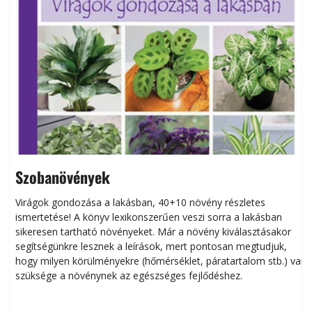
Szobanövények
Virágok gondozása a lakásban, 40+10 növény részletes
ismertetése! A könyv lexikonszerűen veszi sorra a lakásban
s
sikeresen tart­ha­tó növényeket. Már a növény kiválasztásakor
h
segítségünkre lesznek a leírások, mert pontosan megtudjuk,
k
hogy milyen körülményekre (hőmérséklet, páratartalom stb.) van
szüksége a növénynek az egészséges fejlődéshez.
t