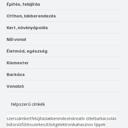
Építés, felújítás
Otthon, lakberendezés
Kert, növényápolás
Női vonal
Életmód, egészség
Kismester
Barkács
Vonalzó
Népszerű címkék
szerszám
kert
felújítás
lakberendezés
kreatív ötlet
barkácsolás
bútor
víz
fűtés
szerkesztőség
elektronika
hasznos tippek