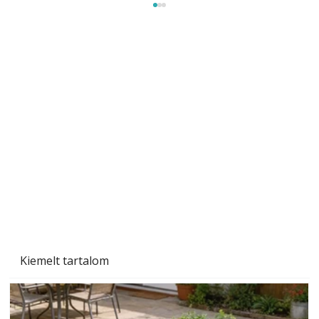
Szárazság a kertben – az aszály hatása a
növényekre és a védekezés lehetőségei
Kiemelt tartalom