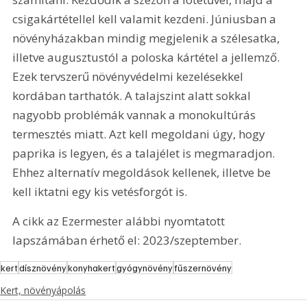
csigakártétellel kell valamit kezdeni. Júniusban a 
növényházakban mindig megjelenik a szélesatka, 
illetve augusztustól a poloska kártétel a jellemző. 
Ezek tervszerű növényvédelmi kezelésekkel 
kordában tarthatók. A talajszint alatt sokkal 
nagyobb problémák vannak a monokultúrás 
termesztés miatt. Azt kell megoldani úgy, hogy 
paprika is legyen, és a talajélet is megmaradjon. 
Ehhez alternatív megoldások kellenek, illetve be 
kell iktatni egy kis vetésforgót is.
A cikk az Ezermester alábbi nyomtatott 
lapszámában érhető el: 2023/szeptember.
kert
dísznövény
konyhakert
gyógynövény
fűszernövény
Kert, növényápolás