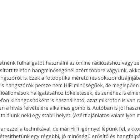
tnénk fülhallgatót használni az online rádiózáshoz vagy ze
sított telefon hangminőségénél azért többre vágyunk, akk
ngszórót is. Ezek a fotooptika méretű (és sokszor dizájnjába
kis hangszórók persze nem HiFi minőségűek, de meglepően j
ióállomások hallgatásához tökéletesek, és zenéhez is elme
efon kihangosítóként is használható, azaz mikrofon is van ra
n a hívás felvételére alkalmas gomb is. Autóban is jól haszn
alálunk neki egy stabil helyet. (Azért ajánlatos valamilyen 
anezzel a technikával, de már HiFi igénnyel lépünk fel, akko
étesíthetünk egy régebbi, jó minőségű erősítő és hangfalpár,