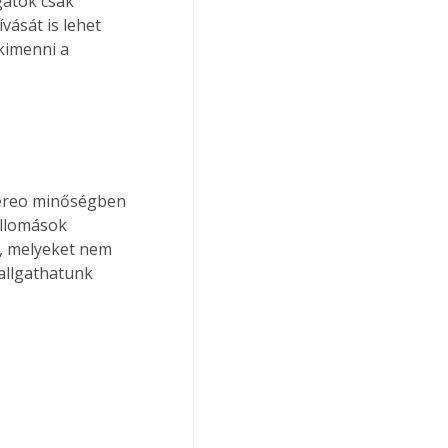
gatók csak 
vását is lehet 
kimenni a 
tereo minőségben 
állomások 
, melyeket nem 
allgathatunk 