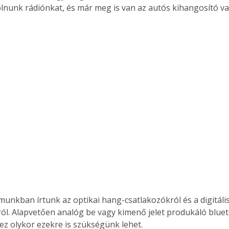
olnunk rádiónkat, és már meg is van az autós kihangosító va
.
Együtt jobban megéri!
Bővebb információ itt!
k az
Együtt jobban megéri! A
mester
könyvek tetszőleges
er Old
párosítással kedvezményes
áron, 0 Ft postaköltséggel
ptapir új,
megrendelhetők!
és egyedi
tt
lvasására
elefonon
nyelmesen
ben vagy
t is
munkban írtunk az optikai hang-csatlakozókról és a digitáli
. Bárhol,
król. Alapvetően analóg be vagy kimenő jelet produkáló blue
ön élve
z olykor ezekre is szükségünk lehet.
ashatók az