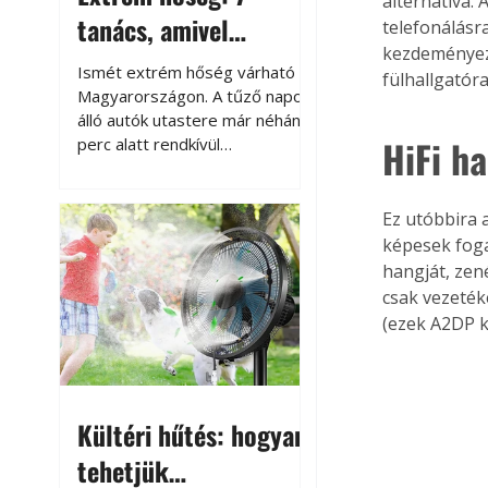
alternatíva. 
tanács, amivel
telefonálásra
kezdeményez
megóvhatjuk
Ismét extrém hőség várható
fülhallgatóra
autónkat a nyári
Magyarországon. A tűző napon
álló autók utastere már néhány
károktól
HiFi h
perc alatt rendkívül
felmelegszik, és rövid időn belül
akár a 60-70 °C-ot is
megközelítheti. Ez nemcsak a
Ez utóbbira 
beszállást teszi kellemetlenné,
képesek foga
hanem az autó állapotára és a
hangját, zen
benne hagyott tárgyakra is
csak vezeték
káros hatással lehet. Néhány
(ezek A2DP k
egyszerű óvintézkedéssel
azonban jelentősen
csökkenthetjük a hőség káros
hatásait.
Kültéri hűtés: hogyan
tehetjük