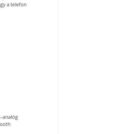
gy a telefon 
s-analóg 
tooth 