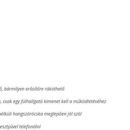
ő, bármilyen erősítőre ráköthető
, csak egy fülhallgató kimenet kell a működtetéséhez
 nélküli hangszórócska meglepően jól szól
esztyűvel telefonálni