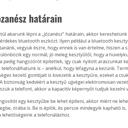
. A
megoldás,
ózanész határain
t túl akarunk lépni a „józanész” határain, akkor kereshetünk
rdekes bluetooth eszközt. Ilyen például a bluetooth keszty
ltanánk, vegyük észre, hogy ennek is van értelme, hiszen a sp
ülönbözik egy normál, jó meleg kesztyűtől, hogy a hüvelyku
a pedig hangszórót építettek, így csak nyitott araszunkat ke
r telefonálhatunk is – anélkül, hogy lefagyna a kezünk. Ter
séges kezelő gombjait is kivezetik a kesztyűre, ezeket a csu
. A biztonság kedvéért a kesztyű ujjvégei elektromosan veze
zük a telefont, akkor a kapacitív képernyőt tudjuk kezelni v
ngosítót egy kesztyűbe be lehet építeni, akkor miért ne leh
be, órába is. Be is építik, és persze mindegyik kapható is, 
a lehetőségeink a telefonáláshoz.