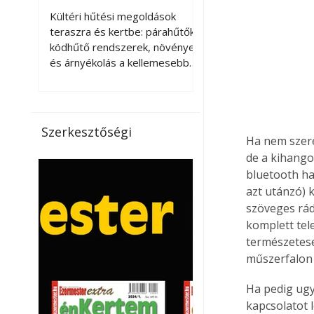
kellemesebbé a
Kültéri hűtési megoldások
teraszt és a kertet?
teraszra és kertbe: párahűtők,
ködhűtő rendszerek, növények
és árnyékolás a kellemesebb
nyári mikroklímáért. A kültéri
hűtés kérdése az utóbbi
években egyre nagyobb
jelentőséget kapott, ahogy a
Szerkesztőségi
nyári hőhullámok gyakoribbá és
Ha nem szere
intenzívebbé váltak. Míg
de a kihango
korábban elsősorban a beltéri
bluetooth ha
klímaberendezések jelentették
azt utánzó) 
a megoldást a meleg ellen, ma
szöveges rád
már egyre többen keresnek
komplett tel
olyan kültéri hűtési
természetese
lehetőségeket is, amelyek a
műszerfalon t
teraszok, erkélyek, kertek vagy
vendégl
Ha pedig ugy
kapcsolatot l