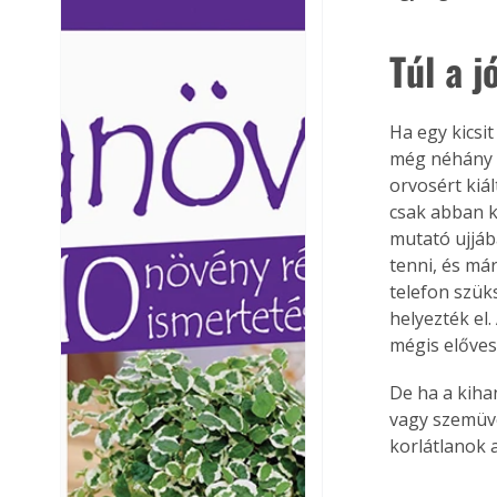
Ezermester lapszámai. A
Ezermester lapszámai
Laptapir kényelmes megoldás,
Laptapir kényelmes 
Túl a j
mert: – t
mert: – t
Ha egy kicsi
még néhány é
orvosért kiá
csak abban k
mutató ujjáb
tenni, és má
telefon szük
helyezték el
mégis elővess
De ha a kiha
vagy szemüveg
korlátlanok 