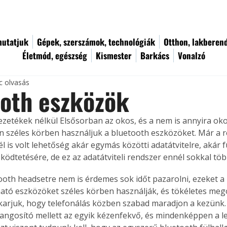
utatjuk
Gépek, szerszámok, technológiák
Otthon, lakberen
Életmód, egészség
Kismester
Barkács
Vonalzó
c olvasás
oth eszközök
zetékek nélkül Elsősorban az okos, és a nem is annyira ok
 széles körben használjuk a bluetooth eszközöket. Már a r
 is volt lehetőség akár egymás közötti adatátvitelre, akár f
ködtetésére, de ez az adatátviteli rendszer ennél sokkal töb
ooth headsetre nem is érdemes sok időt pazarolni, ezeket a 2
tó eszközöket széles körben használják, és tökéletes mego
karjuk, hogy telefonálás közben szabad maradjon a kezünk.
angosító mellett az egyik kézenfekvő, és mindenképpen a l