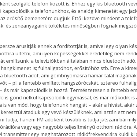
ént szolgáló telefon között is. Ehhez egy kis bluetooth vevő
 kapcsolódik a telefonunkhoz, és analóg kimenetét egy jac
az erősítő bemenetére dugjuk. Ettől kezdve mindent a telef
k, és zeneanyagaink tökéletes minőségben fognak megszóla
 persze árusítják ennek a fordítottját is, amivel egy olyan ké
oothra ültetni, ami ilyen képességekkel eredetileg nem rend
át említsünk; a televíziókban általában nincs bluetooth adó,
 hangkimenet is; fülhallgatóhoz, erősítőhöz stb. Erre a kim
a bluetooth adót, ami gombnyomásra hamar talál magának 
vőt – pl. a fentebb említett hangszórócskát, sztereo fülhallg
t – és már kapcsolódik is hozzá. Természetesen a fentebb eml
dó is gond nélkül kapcsolódik egymással, és már működik is 
a is van mód, hogy telefonunk hangját – akár a hívást, akár 
keresztül átadjuk egy vevő készüléknek, ami aztán ezt nem 
ni tudja, hanem FM adóként tovább is tudja játszani bármily
órádióra vagy egy nagyobb teljesítményű otthoni rádióra. A
 transmitter egy meghatározott rádiófrekvenciára küldi ki a 