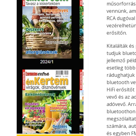
műsorforrásk
vennünk, ami
RCA dugóval 
vezérelhetün
erősítőn.
Kitalálták és
tudjuk bluet
jellemző péld
esetleg több
rádughatjuk 
bluetooth ve
HiFi erősítő
vevő és az a
adóvevő. Arr
bluetoothon 
megszólaltat
számára, aut
és egyben FM