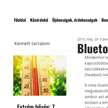
Főoldal
Közérdekű
Újdonságok, érdekességek
Bem
2015. máj. 29.
3 per
Blueto
Kiemelt tartalom
Mindenhol ve
kapcsolódóan
készülékeknél
(headset) mű
A sima bluet
megvásárolha
amikor azt a
közben a kih
Extrém hőség: 7