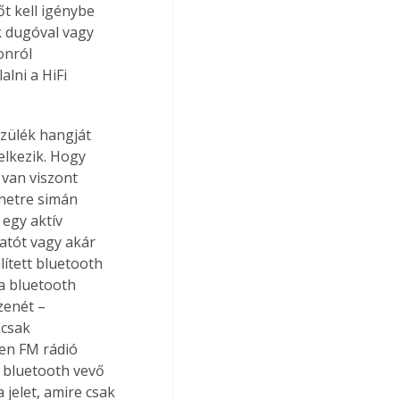
t kell igénybe 
k dugóval vagy 
onról 
lni a HiFi 
szülék hangját 
elkezik. Hogy 
 van viszont 
enetre simán 
egy aktív 
atót vagy akár 
ített bluetooth 
a bluetooth 
zenét – 
csak 
en FM rádió 
 bluetooth vevő 
jelet, amire csak 