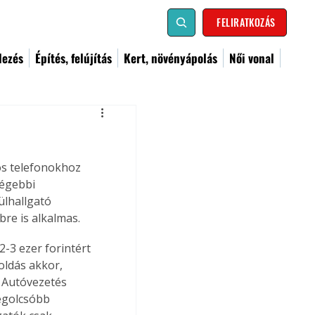
FELIRATKOZÁS
dezés
Építés, felújítás
Kert, növényápolás
Női vonal
os telefonokhoz 
égebbi 
ülhallgató 
bre is alkalmas.
-3 ezer forintért 
ldás akkor, 
 Autóvezetés 
egolcsóbb 