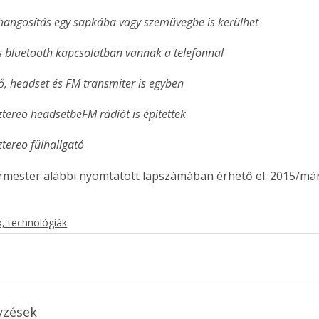
ihangosítás egy sapkába vagy szemüvegbe is kerülhet
s bluetooth kapcsolatban vannak a telefonnal
ő, headset és FM transmiter is egyben
ztereo headsetbe
FM rádiót is építettek
tereo fülhallgató
ermester alábbi nyomtatott lapszámában érhető el: 2015/má
, technológiák
ertben,
Gyógyító növények: a
sban
természet kincsei az
yzések