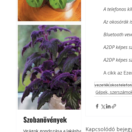
A telefonos k
Az okosórák i
Bluetooth vev
A2DP képes s
A2DP képes sz
A cikk az Ez
vezeték
okostelefon
Gépek, szerszámok
Szobanövények
Virágoskert: k
teraszon, laká
Kapcsolódó bejeg
Virágok gondozása a lakásban,