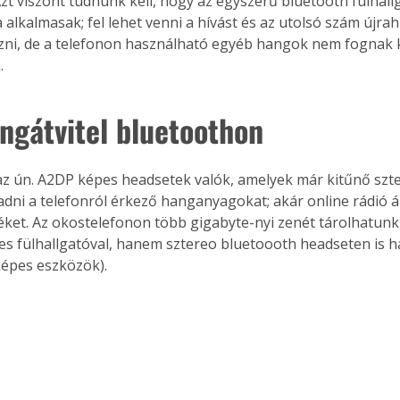
Azt viszont tudnunk kell, hogy az egyszerű bluetooth fülhall
 alkalmasak; fel lehet venni a hívást és az utolsó szám újrahí
ni, de a telefonon használható egyéb hangok nem fognak 
.
angátvitel bluetoothon
az ún. A2DP képes headsetek valók, amelyek már kitűnő sz
dni a telefonról érkező hanganyagokat; akár online rádió 
éket. Az okostelefonon több gigabyte-nyi zenét tárolhatunk
es fülhallgatóval, hanem sztereo bluetoooth headseten is h
épes eszközök).