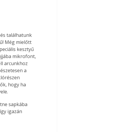
 és találhatunk 
ű! Még mielőtt 
eciális kesztyű 
jjába mikrofont, 
ll arcunkhoz 
mészetesen a 
klórészen 
tők, hogy ha 
ele.
etne sapkába 
így igazán 