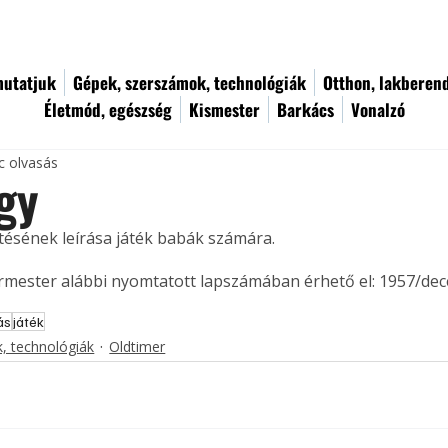
utatjuk
Gépek, szerszámok, technológiák
Otthon, lakberen
Életmód, egészség
Kismester
Barkács
Vonalzó
c olvasás
gy
itésének leírása játék babák számára. 
ermester alábbi nyomtatott lapszámában érhető el: 1957/de
ás
játék
, technológiák
Oldtimer