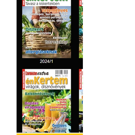
Kültéri hűtés: ho
a teraszt és a ker