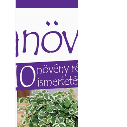
Ezermester lapszámai. A
Ezermester lapszámai
Laptapir kényelmes megoldás,
Laptapir kényelmes 
mert: – t
mert: – t