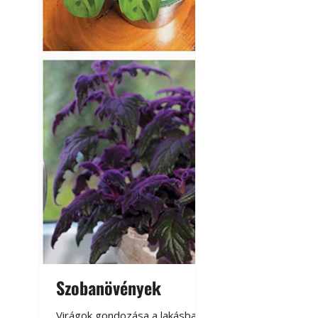
Szobanövények
Virágoskert: k
teraszon, laká
Virágok gondozása a lakásban,