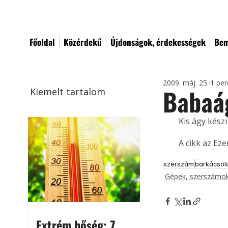
Főoldal
Közérdekű
Újdonságok, érdekességek
Bem
2009. máj. 25.
1 per
Babaá
Kiemelt tartalom
Kis ágy kész
A cikk az Ez
szerszám
barkácsol
Gépek, szerszámok
Extrém hőség: 7