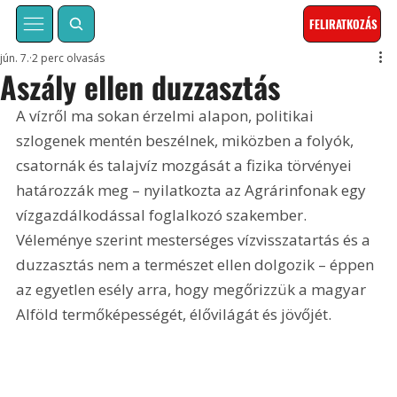
FELIRATKOZÁS
jún. 7.
2 perc olvasás
Aszály ellen duzzasztás
A vízről ma sokan érzelmi alapon, politikai 
szlogenek mentén beszélnek, miközben a folyók, 
csatornák és talajvíz mozgását a fizika törvényei 
határozzák meg – nyilatkozta az Agrárinfonak egy 
vízgazdálkodással foglalkozó szakember. 
Véleménye szerint mesterséges vízvisszatartás és a 
duzzasztás nem a természet ellen dolgozik – éppen 
az egyetlen esély arra, hogy megőrizzük a magyar 
Alföld termőképességét, élővilágát és jövőjét.