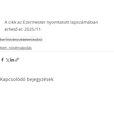
A cikk az Ezermester nyomtatott lapszámában 
érhető el: 2025/11.
kert
növényvédelem
esővíz
Kert, növényápolás
Kapcsolódó bejegyzések