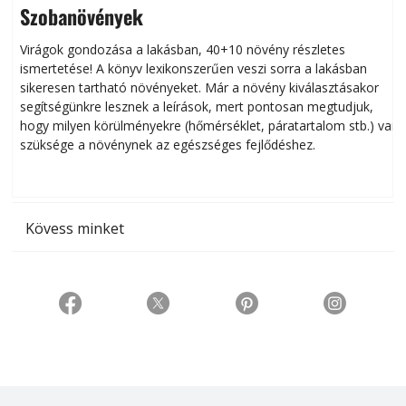
Szobanövények
Virágok gondozása a lakásban, 40+10 növény részletes
ismertetése! A könyv lexikonszerűen veszi sorra a lakásban
s
sikeresen tart­ha­tó növényeket. Már a növény kiválasztásakor
h
segítségünkre lesznek a leírások, mert pontosan megtudjuk,
k
hogy milyen körülményekre (hőmérséklet, páratartalom stb.) van
szüksége a növénynek az egészséges fejlődéshez.
t
Kövess minket