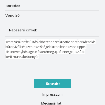
Barkács
Vonalzó
Népszerű címkék
szerszám
kert
felújítás
lakberendezés
kreatív ötlet
barkácsolás
bútor
víz
fűtés
szerkesztőség
elektronika
hasznos tippek
dísznövény
hőszigetelés
tető
megújuló energia
tisztítás
kerti munka
beton
nyár
Kapcsolat
Impresszum
Médiaajánlat