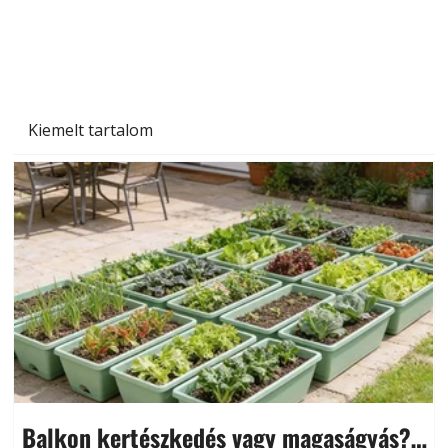
Szárazság a kertben – az aszály hatása a
növényekre és a védekezés lehetőségei
Kiemelt tartalom
Balkon kertészkedés vagy magaságyás?