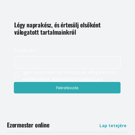
Légy naprakész, és értesülj elsőként
válogatott tartalmainkról
E-mail cím
*
Igen, szeretnék feliratkozni, és elfogadom az 
adatkezelést. 
Adatvédelmi tájékoztató
Feliratkozás
Ezermester online
Lap tetejére