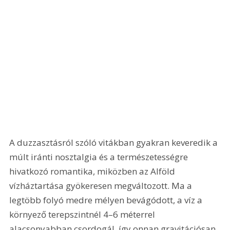
A duzzasztásról szóló vitákban gyakran keveredik a 
múlt iránti nosztalgia és a természetességre 
hivatkozó romantika, miközben az Alföld 
vízháztartása gyökeresen megváltozott. Ma a 
legtöbb folyó medre mélyen bevágódott, a víz a 
környező terepszintnél 4–6 méterrel 
alacsonyabban csordogál, így onnan gravitációsan 