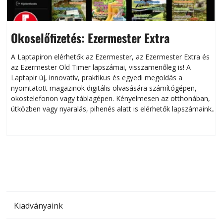
Okoselőfizetés: Ezermester Extra
A Laptapiron elérhetők az Ezermester, az Ezermester Extra és
az Ezermester Old Timer lapszámai, visszamenőleg is! A
Laptapir új, innovatív, praktikus és egyedi megoldás a
L
nyomtatott magazinok digitális olvasására számítógépen,
okostelefonon vagy táblagépen. Kényelmesen az otthonában,
útközben vagy nyaralás, pihenés alatt is elérhetők lapszámaink.
ú
Bárhol, bármikor, akár külföldön élve vagy dolgozva is
B
olvashatók az Ezermester lapszámai. A Laptapir kényelmes
megoldás, mert: – t
Kiadványaink