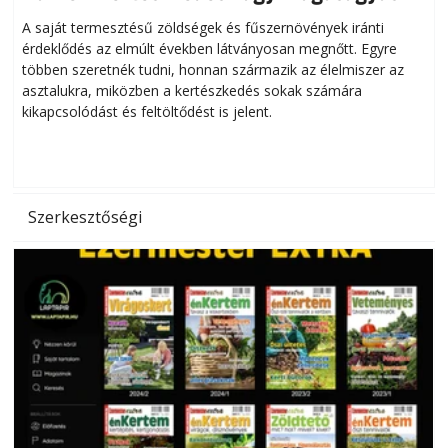
Helytakarékos kertészkedés
A saját termesztésű zöldségek és fűszernövények iránti
érdeklődés az elmúlt években látványosan megnőtt. Egyre
többen szeretnék tudni, honnan származik az élelmiszer az
l
asztalukra, miközben a kertészkedés sokak számára
kikapcsolódást és feltöltődést is jelent.
é
d
Szerkesztőségi