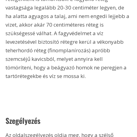
vastagsága legalább 20-30 centiméter legyen, de 
ha alatta agyagos a talaj, ami nem engedi lejjebb a 
vizet, akkor akár 70 centiméteres réteg is 
szükségessé válhat. A fagyvédelmet a víz 
levezetésével biztosító rétegre kerül a vékonyabb 
teherhordó réteg (finomplanírozás) apróbb 
szemcséjű kavicsból, melyet annyira kell 
tömöríteni, hogy a beágyazó homok ne peregjen a 
tartórétegekbe és víz se mossa ki.
Szegélyezés
Az oldalszegélyezés oldja meg, hogy a szélső 