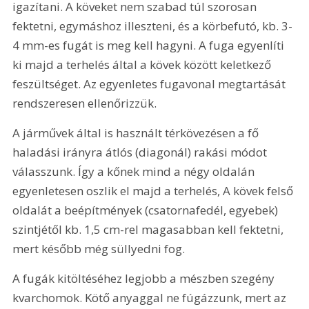
igazítani. A köveket nem szabad túl szorosan 
fektetni, egymáshoz illeszteni, és a körbefutó, kb. 3-
4 mm-es fugát is meg kell hagyni. A fuga egyenlíti 
ki majd a terhelés által a kövek között keletkező 
feszültséget. Az egyenletes fugavonal megtartását 
rendszeresen ellenőrizzük.
A járművek által is használt térkövezésen a fő 
haladási irányra átlós (diagonál) rakási módot 
válasszunk. Így a kőnek mind a négy oldalán 
egyenletesen oszlik el majd a terhelés, A kövek felső 
oldalát a beépítmények (csatornafedél, egyebek) 
szintjétől kb. 1,5 cm-rel magasabban kell fektetni, 
mert később még süllyedni fog.
A fugák kitöltéséhez legjobb a mészben szegény 
kvarchomok. Kötő anyaggal ne fúgázzunk, mert az 