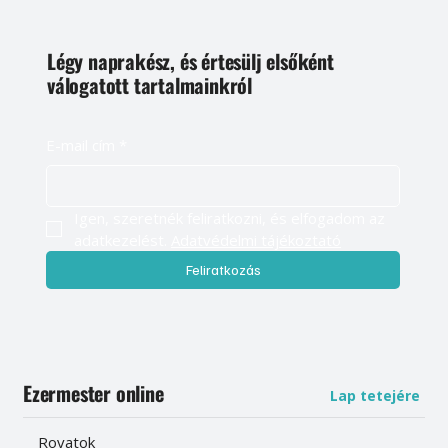
Légy naprakész, és értesülj elsőként
válogatott tartalmainkról
E-mail cím
*
Igen, szeretnék feliratkozni, és elfogadom az 
adatkezelést. 
Adatvédelmi tájékoztató
Feliratkozás
Ezermester online
Lap tetejére
Rovatok