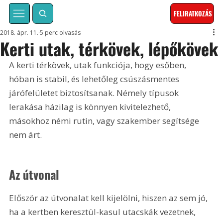
FELIRATKOZÁS
2018. ápr. 11.
5 perc olvasás
Kerti utak, térkövek, lépőkövek
A kerti térkövek, utak funkciója, hogy esőben, 
hóban is stabil, és lehetőleg csúszásmentes 
járófelületet biztosítsanak. Némely típusok 
lerakása házilag is könnyen kivitelezhető, 
másokhoz némi rutin, vagy szakember segítsége 
nem árt.
Az útvonal
Először az útvonalat kell kijelölni, hiszen az sem jó, 
ha a kertben keresztül-kasul utacskák vezetnek, 