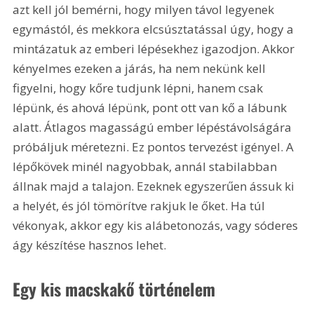
azt kell jól bemérni, hogy milyen távol legyenek 
egymástól, és mekkora elcsúsztatással úgy, hogy a 
mintázatuk az emberi lépésekhez igazodjon. Akkor 
kényelmes ezeken a járás, ha nem nekünk kell 
figyelni, hogy kőre tudjunk lépni, hanem csak 
lépünk, és ahová lépünk, pont ott van kő a lábunk 
alatt. Átlagos magasságú ember lépéstávolságára 
próbáljuk méretezni. Ez pontos tervezést igényel. A 
lépőkövek minél nagyobbak, annál stabilabban 
állnak majd a talajon. Ezeknek egyszerűen ássuk ki 
a helyét, és jól tömörítve rakjuk le őket. Ha túl 
vékonyak, akkor egy kis alábetonozás, vagy sóderes 
ágy készítése hasznos lehet.
Egy kis macskakő történelem