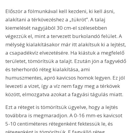
Először a fölmunkával kell kezdeni, ki kell ásni, 
alakítani a térkövezéshez a „tükröt”. A talaj 
kiemelését nagyjából 30 cm-el szélesebben 
végezzük el, mint a tervezett burkolandó felület. A 
mélység kialakításakor már itt alakítsuk ki a lejtést, 
a csapadékvíz elvezetésére. Ha kiástuk a megfelelő 
területet, tömörítsük a talajt. Ezután jön a fagyvédő 
és teherhordó réteg kialakítása, ami 
humuszmentes, apró kavicsos homok legyen. Ez jól 
levezeti a vizet, így a víz nem fagy meg a térkövek 
között, elmozgatva azokat a fagyási tágulás miatt.
Ezt a réteget is tömörítsük ügyelve, hogy a lejtés 
továbbra is megmaradjon. A 0-16 mm-es kavicsot 
5-10 centiméteres rétegenként fektessük le, és 
rétegenként is tömörítsük. E fagyálló réteg 