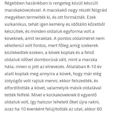
Régebben hazánkban is rengeteg közút készült 
macskakövezéssel. A macskakő nagy részét Nógrád 
megyében termelték ki, és ott formázták. Ezek 
vulkanikus, tehát igen kemény és időtálló kőzetből 
készültek, és minden oldaluk egyforma volt a 
köveknek, amit leraktak. A pontos oldalméret nem 
véletlenül volt fontos, mert főleg amíg szekerek 
közlekedtek ezeken, a kövek koptak és a felső 
oldaluk idővel domborúvá vált, mint a macska 
háta, innen is jött az elnevezés. Általában 8-10 év 
alatt koptak meg annyira a kövek, hogy már elég 
zötyögős volt rajtuk menni, ekkor felszedték, és 
elfordították a követ, valamelyik másik oldalával 
tették felfelé. Mivel e kockaköveknek 6 egyenlő 
oldaluk volt, így hatszor lehetett őket újra rakni, 
azaz ha 10 évenként felújították az utat, akkor 60 