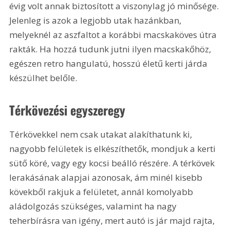
évig volt annak biztosított a viszonylag jó minősége. 
Jelenleg is azok a legjobb utak hazánkban, 
melyeknél az aszfaltot a korábbi macskaköves útra 
rakták. Ha hozzá tudunk jutni ilyen macskakőhöz, 
egészen retro hangulatú, hosszú életű kerti járda 
készülhet belőle.
Térkövezési egyszeregy
Térkövekkel nem csak utakat alakíthatunk ki, 
nagyobb felületek is elkészíthetők, mondjuk a kerti 
sütő köré, vagy egy kocsi beálló részére. A térkövek 
lerakásának alapjai azonosak, ám minél kisebb 
kövekből rakjuk a felületet, annál komolyabb 
aládolgozás szükséges, valamint ha nagy 
teherbírásra van igény, mert autó is jár majd rajta, 