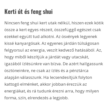
Kerti út és feng shui
Nincsen feng shui kert utak nélkül, hiszen ezek kötik 
össze a kert egyes részeit, összefüggő egészet csak 
ezekkel együtt tud alkotni. Az ösvények legyenek 
kissé kanyargósak. Az egyenes járdán túlságosan 
felgyorsul az energia, veszít kedvező hatásából. Az, 
hogy miből készítjük a járdát vagy utacskát, 
igazából ízlésünkre van bízva. De azért hallgassunk 
ösztöneinkre, ne csak az ízlés és a pénztárca 
alapján válasszunk. Ha lecsendesítjük folyton 
kattogó elménket, akkor jobban érezzük az 
energiákat, és rá tudunk érezni arra, hogy milyen 
forma, szín, elrendezés a legjobb.