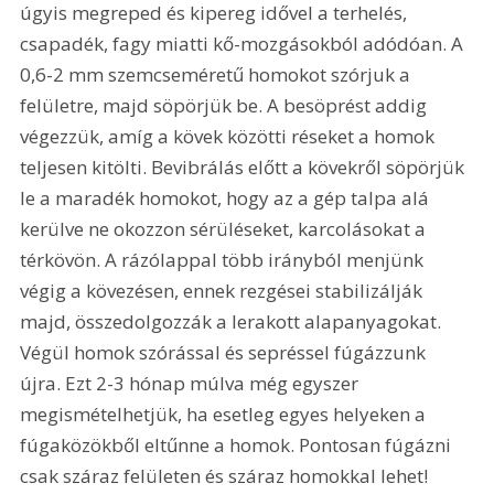
úgyis megreped és kipereg idővel a terhelés, 
csapadék, fagy miatti kő-mozgásokból adódóan. A 
0,6-2 mm szemcseméretű homokot szórjuk a 
felületre, majd söpörjük be. A besöprést addig 
végezzük, amíg a kövek közötti réseket a homok 
teljesen kitölti. Bevibrálás előtt a kövekről söpörjük 
le a maradék homokot, hogy az a gép talpa alá 
kerülve ne okozzon sérüléseket, karcolásokat a 
térkövön. A rázólappal több irányból menjünk 
végig a kövezésen, ennek rezgései stabilizálják 
majd, összedolgozzák a lerakott alapanyagokat. 
Végül homok szórással és sepréssel fúgázzunk 
újra. Ezt 2-3 hónap múlva még egyszer 
megismételhetjük, ha esetleg egyes helyeken a 
fúgaközökből eltűnne a homok. Pontosan fúgázni 
csak száraz felületen és száraz homokkal lehet!