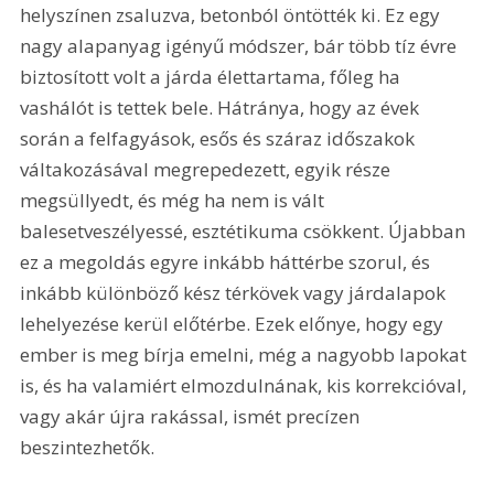
helyszínen zsaluzva, betonból öntötték ki. Ez egy 
nagy alapanyag igényű módszer, bár több tíz évre 
biztosított volt a járda élettartama, főleg ha 
vashálót is tettek bele. Hátránya, hogy az évek 
során a felfagyások, esős és száraz időszakok 
váltakozásával megrepedezett, egyik része 
megsüllyedt, és még ha nem is vált 
balesetveszélyessé, esztétikuma csökkent. Újabban 
ez a megoldás egyre inkább háttérbe szorul, és 
inkább különböző kész térkövek vagy járdalapok 
lehelyezése kerül előtérbe. Ezek előnye, hogy egy 
ember is meg bírja emelni, még a nagyobb lapokat 
is, és ha valamiért elmozdulnának, kis korrekcióval, 
vagy akár újra rakással, ismét precízen 
beszintezhetők.