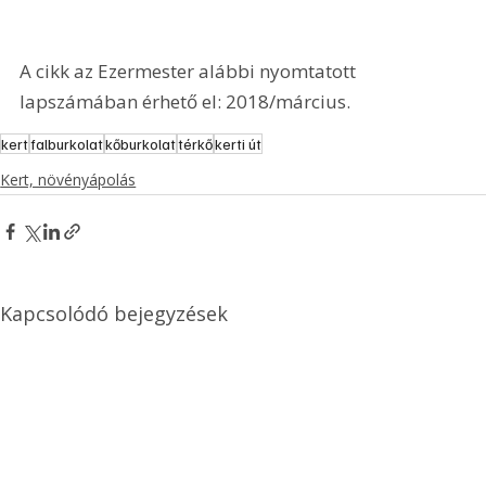
A cikk az Ezermester alábbi nyomtatott 
lapszámában érhető el: 2018/március.
kert
falburkolat
kőburkolat
térkő
kerti út
Kert, növényápolás
Kapcsolódó bejegyzések