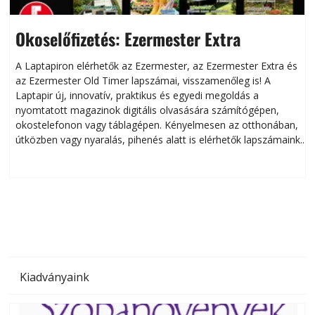
Okoselőfizetés: Ezermester Extra
A Laptapiron elérhetők az Ezermester, az Ezermester Extra és
az Ezermester Old Timer lapszámai, visszamenőleg is! A
Laptapir új, innovatív, praktikus és egyedi megoldás a
L
nyomtatott magazinok digitális olvasására számítógépen,
okostelefonon vagy táblagépen. Kényelmesen az otthonában,
útközben vagy nyaralás, pihenés alatt is elérhetők lapszámaink.
ú
Bárhol, bármikor, akár külföldön élve vagy dolgozva is
B
olvashatók az Ezermester lapszámai. A Laptapir kényelmes
megoldás, mert: – t
Kiadványaink