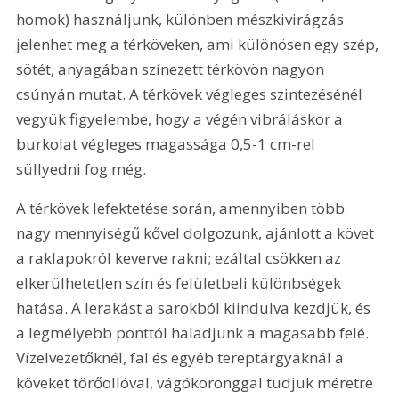
homok) használjunk, különben mészkivirágzás 
jelenhet meg a térköveken, ami különösen egy szép, 
sötét, anyagában színezett térkövön nagyon 
csúnyán mutat. A térkövek végleges szintezésénél 
vegyük figyelembe, hogy a végén vibráláskor a 
burkolat végleges magassága 0,5-1 cm-rel 
süllyedni fog még.
A térkövek lefektetése során, amennyiben több 
nagy mennyiségű kővel dolgozunk, ajánlott a követ 
a raklapokról keverve rakni; ezáltal csökken az 
elkerülhetetlen szín és felületbeli különbségek 
hatása. A lerakást a sarokból kiindulva kezdjük, és 
a legmélyebb ponttól haladjunk a magasabb felé. 
Vízelvezetőknél, fal és egyéb tereptárgyaknál a 
köveket törőollóval, vágókoronggal tudjuk méretre 