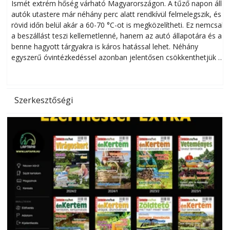
megóvhatjuk autónkat a nyári károktól
Ismét extrém hőség várható Magyarországon. A tűző napon álló
autók utastere már néhány perc alatt rendkívül felmelegszik, és
rövid időn belül akár a 60-70 °C-ot is megközelítheti. Ez nemcsak
n
a beszállást teszi kellemetlenné, hanem az autó állapotára és a
benne hagyott tárgyakra is káros hatással lehet. Néhány
egyszerű óvintézkedéssel azonban jelentősen csökkenthetjük a
hőség káros hatásait.
l
Szerkesztőségi