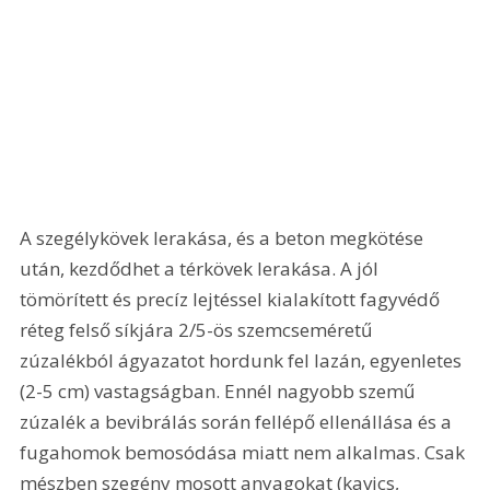
A szegélykövek lerakása, és a beton megkötése 
után, kezdődhet a térkövek lerakása. A jól 
tömörített és precíz lejtéssel kialakított fagyvédő 
réteg felső síkjára 2/5-ös szemcseméretű 
zúzalékból ágyazatot hordunk fel lazán, egyenletes 
(2-5 cm) vastagságban. Ennél nagyobb szemű 
zúzalék a bevibrálás során fellépő ellenállása és a 
fugahomok bemosódása miatt nem alkalmas. Csak 
mészben szegény mosott anyagokat (kavics, 