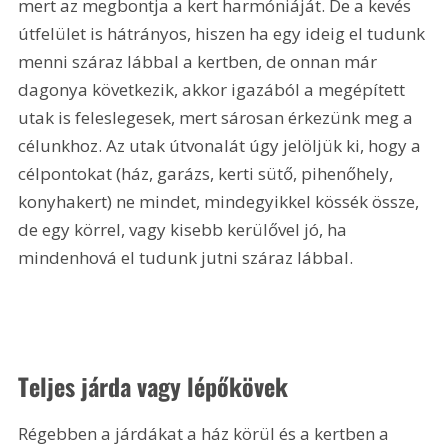
mert az megbontja a kert harmóniáját. De a kevés 
útfelület is hátrányos, hiszen ha egy ideig el tudunk 
menni száraz lábbal a kertben, de onnan már 
dagonya következik, akkor igazából a megépített 
utak is feleslegesek, mert sárosan érkezünk meg a 
célunkhoz. Az utak útvonalát úgy jelöljük ki, hogy a 
célpontokat (ház, garázs, kerti sütő, pihenőhely, 
konyhakert) ne mindet, mindegyikkel kössék össze, 
de egy körrel, vagy kisebb kerülővel jó, ha 
mindenhová el tudunk jutni száraz lábbal.
Teljes járda vagy lépőkövek
Régebben a járdákat a ház körül és a kertben a 