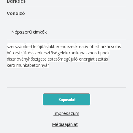
Barkács
Vonalzó
Népszerű címkék
szerszám
kert
felújítás
lakberendezés
kreatív ötlet
barkácsolás
bútor
víz
fűtés
szerkesztőség
elektronika
hasznos tippek
dísznövény
hőszigetelés
tető
megújuló energia
tisztítás
kerti munka
beton
nyár
Kapcsolat
Impresszum
Médiaajánlat