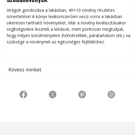
Virágok gondozása a lakásban, 40+10 növény részletes
ismertetése! A könyv lexikonszerűen veszi sorra a lakásban
s
sikeresen tart­ha­tó növényeket. Már a növény kiválasztásakor
h
segítségünkre lesznek a leírások, mert pontosan megtudjuk,
k
hogy milyen körülményekre (hőmérséklet, páratartalom stb.) van
szüksége a növénynek az egészséges fejlődéshez.
t
Kövess minket