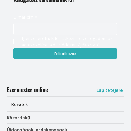
E-mail cím
*
Igen, szeretnék feliratkozni, és elfogadom az 
adatkezelést. 
Adatvédelmi tájékoztató
Feliratkozás
Ezermester online
Lap tetejére
Rovatok
Közérdekű
Újdonságok, érdekességek