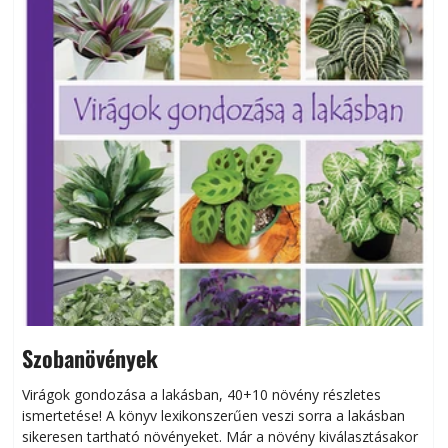
Szobanövények
Virágok gondozása a lakásban, 40+10 növény részletes
ismertetése! A könyv lexikonszerűen veszi sorra a lakásban
s
sikeresen tart­ha­tó növényeket. Már a növény kiválasztásakor
h