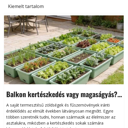
Kiemelt tartalom
Balkon kertészkedés vagy magaságyás?
Helytakarékos kertészkedés
A saját termesztésű zöldségek és fűszernövények iránti
érdeklődés az elmúlt években látványosan megnőtt. Egyre
többen szeretnék tudni, honnan származik az élelmiszer az
l
asztalukra, miközben a kertészkedés sokak számára