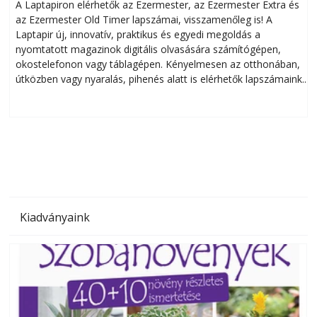
A Laptapiron elérhetők az Ezermester, az Ezermester Extra és
az Ezermester Old Timer lapszámai, visszamenőleg is! A
Laptapir új, innovatív, praktikus és egyedi megoldás a
L
nyomtatott magazinok digitális olvasására számítógépen,
okostelefonon vagy táblagépen. Kényelmesen az otthonában,
útközben vagy nyaralás, pihenés alatt is elérhetők lapszámaink.
ú
Bárhol, bármikor, akár külföldön élve vagy dolgozva is
B
olvashatók az Ezermester lapszámai. A Laptapir kényelmes
megoldás, mert: – t
Kiadványaink