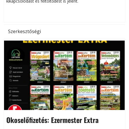
kikapcsolódást és feltöltődést is jelent.
é
d
Szerkesztőségi
Okoselőfizetés: Ezermester Extra