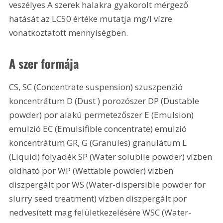
veszélyes A szerek halakra gyakorolt mérgező 
hatását az LC50 értéke mutatja mg/l vízre 
vonatkoztatott mennyiségben.
A szer formája
CS, SC (Concentrate suspension) szuszpenzió 
koncentrátum D (Dust ) porozószer DP (Dustable 
powder) por alakú permetezőszer E (Emulsion) 
emulzió EC (Emulsifible concentrate) emulzió 
koncentrátum GR, G (Granules) granulátum L 
(Liquid) folyadék SP (Water solubile powder) vízben 
oldható por WP (Wettable powder) vízben 
diszpergált por WS (Water-dispersible powder for 
slurry seed treatment) vízben diszpergált por 
nedvesített mag felületkezelésére WSC (Water-