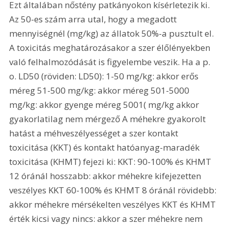
Ezt általában nőstény patkányokon kísérletezik ki. 
Az 50-es szám arra utal, hogy a megadott 
mennyiségnél (mg/kg) az állatok 50%-a pusztult el. 
A toxicitás meghatározásakor a szer élőlényekben 
való felhalmozódását is figyelembe veszik. Ha a p. 
o. LD50 (röviden: LD50): 1-50 mg/kg: akkor erős 
méreg 51-500 mg/kg: akkor méreg 501-5000 
mg/kg: akkor gyenge méreg 5001( mg/kg akkor 
gyakorlatilag nem mérgező A méhekre gyakorolt 
hatást a méhveszélyességet a szer kontakt 
toxicitása (KKT) és kontakt hatóanyag-maradék 
toxicitása (KHMT) fejezi ki: KKT: 90-100% és KHMT 
12 óránál hosszabb: akkor méhekre kifejezetten 
veszélyes KKT 60-100% és KHMT 8 óránál rövidebb: 
akkor méhekre mérsékelten veszélyes KKT és KHMT 
érték kicsi vagy nincs: akkor a szer méhekre nem 