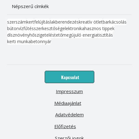
Népszerű címkék
szerszám
kert
felújítás
lakberendezés
kreatív ötlet
barkácsolás
bútor
víz
fűtés
szerkesztőség
elektronika
hasznos tippek
dísznövény
hőszigetelés
tető
megújuló energia
tisztítás
kerti munka
beton
nyár
Kapcsolat
Impresszum
Médiaajánlat
Adatvédelem
Előfizetés
Szerzői jogok