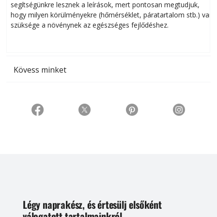
segítségünkre lesznek a leírások, mert pontosan megtudjuk,
k
hogy milyen körülményekre (hőmérséklet, páratartalom stb.) van
szüksége a növénynek az egészséges fejlődéshez.
t
Kövess minket
Légy naprakész, és értesülj elsőként
válogatott tartalmainkról