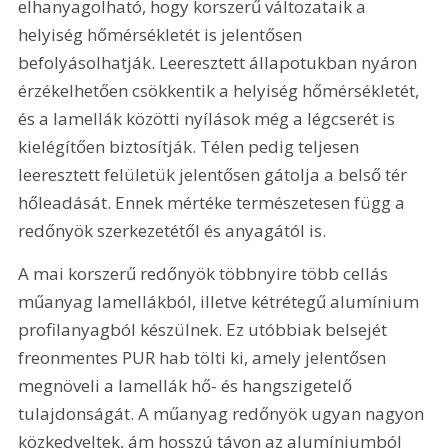
elhanyagolható, hogy korszerű változataik a 
helyiség hőmérsékletét is jelentősen 
befolyásolhatják. Leeresztett állapotukban nyáron 
érzékelhetően csökkentik a helyiség hőmérsékletét, 
és a lamellák közötti nyílások még a légcserét is 
kielégítően biztosítják. Télen pedig teljesen 
leeresztett felületük jelentősen gátolja a belső tér 
hőleadását. Ennek mértéke természetesen függ a 
redőnyök szerkezetétől és anyagától is.
A mai korszerű redőnyök többnyire több cellás 
műanyag lamellákból, illetve kétrétegű alumínium 
profilanyagból készülnek. Ez utóbbiak belsejét 
freonmentes PUR hab tölti ki, amely jelentősen 
megnöveli a lamellák hő- és hangszigetelő 
tulajdonságát. A műanyag redőnyök ugyan nagyon 
közkedveltek, ám hosszú távon az alumíniumból 