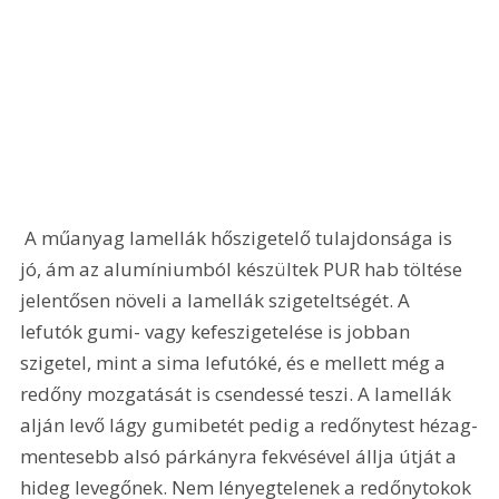
 A műanyag lamellák hőszigetelő tulajdonsága is 
jó, ám az alumíniumból készültek PUR hab töltése 
jelentősen növeli a lamellák szigeteltségét. A 
lefutók gumi- vagy kefeszigetelése is jobban 
szigetel, mint a sima lefutóké, és e mellett még a 
redőny mozgatását is csendessé teszi. A lamellák 
alján levő lágy gumibetét pedig a redőnytest hézag-
mentesebb alsó párkányra fekvésével állja útját a 
hideg levegőnek. Nem lényegtelenek a redőnytokok 