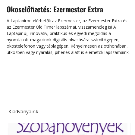
Okoselőfizetés: Ezermester Extra
A Laptapiron elérhetők az Ezermester, az Ezermester Extra és
az Ezermester Old Timer lapszámai, visszamenőleg is! A
Laptapir új, innovatív, praktikus és egyedi megoldás a
L
nyomtatott magazinok digitális olvasására számítógépen,
okostelefonon vagy táblagépen. Kényelmesen az otthonában,
útközben vagy nyaralás, pihenés alatt is elérhetők lapszámaink.
ú
Bárhol, bármikor, akár külföldön élve vagy dolgozva is
B
olvashatók az Ezermester lapszámai. A Laptapir kényelmes
megoldás, mert: – t
Kiadványaink