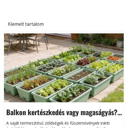
Kiemelt tartalom
Balkon kertészkedés vagy magaságyás?
Helytakarékos kertészkedés
A saját termesztésű zöldségek és fűszernövények iránti