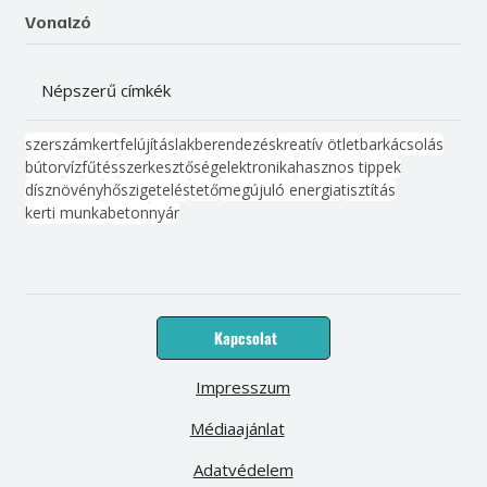
Vonalzó
Népszerű címkék
szerszám
kert
felújítás
lakberendezés
kreatív ötlet
barkácsolás
bútor
víz
fűtés
szerkesztőség
elektronika
hasznos tippek
dísznövény
hőszigetelés
tető
megújuló energia
tisztítás
kerti munka
beton
nyár
Kapcsolat
Impresszum
Médiaajánlat
Adatvédelem