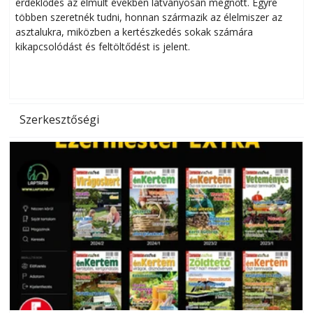
érdeklődés az elmúlt években látványosan megnőtt. Egyre
többen szeretnék tudni, honnan származik az élelmiszer az
l
asztalukra, miközben a kertészkedés sokak számára
kikapcsolódást és feltöltődést is jelent.
é
d
Szerkesztőségi