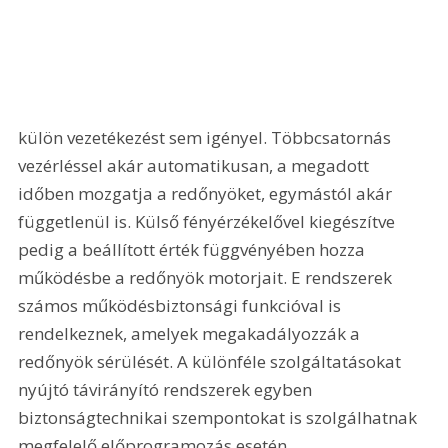
külön vezetékezést sem igényel. Többcsatornás 
vezérléssel akár automatikusan, a megadott 
időben mozgatja a redőnyöket, egymástól akár 
függetlenül is. Külső fényérzékelővel kiegészítve 
pedig a beállított érték függvényében hozza 
működésbe a redőnyök motorjait. E rendszerek 
számos működésbiztonsági funkcióval is 
rendelkeznek, amelyek megakadályozzák a 
redőnyök sérülését. A különféle szolgáltatásokat 
nyújtó távirányító rendszerek egyben 
biztonságtechnikai szempontokat is szolgálhatnak 
megfelelő előprogramozás esetén. 