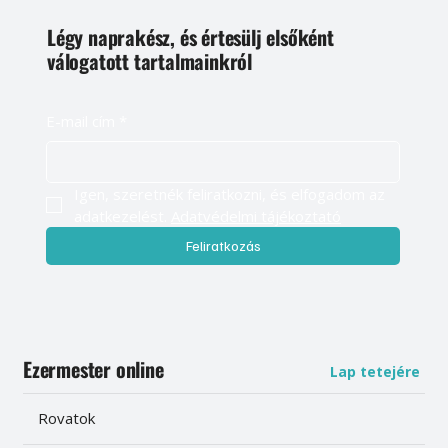
Légy naprakész, és értesülj elsőként
válogatott tartalmainkról
E-mail cím
*
Igen, szeretnék feliratkozni, és elfogadom az 
adatkezelést. 
Adatvédelmi tájékoztató
Feliratkozás
Ezermester online
Lap tetejére
Rovatok