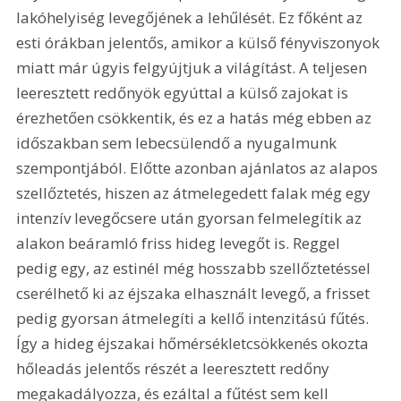
lakóhelyiség levegőjének a lehűlését. Ez főként az 
esti órákban jelentős, amikor a külső fényviszonyok 
miatt már úgyis felgyújtjuk a világítást. A teljesen 
leeresztett redőnyök egyúttal a külső zajokat is 
érezhetően csökkentik, és ez a hatás még ebben az 
időszakban sem lebecsülendő a nyugalmunk 
szempontjából. Előtte azonban ajánlatos az alapos 
szellőztetés, hiszen az átmelegedett falak még egy 
intenzív levegőcsere után gyorsan felmelegítik az 
alakon beáramló friss hideg levegőt is. Reggel 
pedig egy, az estinél még hosszabb szellőztetéssel 
cserélhető ki az éjszaka elhasznált levegő, a frisset 
pedig gyorsan átmelegíti a kellő intenzitású fűtés. 
Így a hideg éjszakai hőmérsékletcsökkenés okozta 
hőleadás jelentős részét a leeresztett redőny 
megakadályozza, és ezáltal a fűtést sem kell 