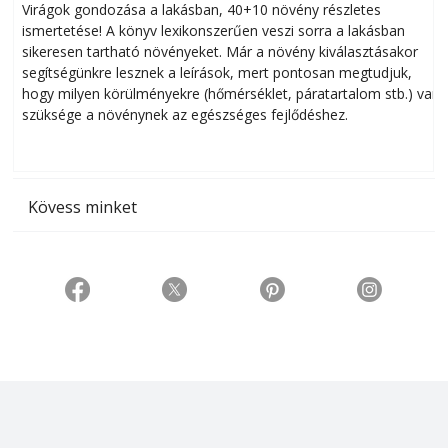
Virágok gondozása a lakásban, 40+10 növény részletes
ismertetése! A könyv lexikonszerűen veszi sorra a lakásban
s
sikeresen tart­ha­tó növényeket. Már a növény kiválasztásakor
h
segítségünkre lesznek a leírások, mert pontosan megtudjuk,
k
hogy milyen körülményekre (hőmérséklet, páratartalom stb.) van
szüksége a növénynek az egészséges fejlődéshez.
t
Kövess minket