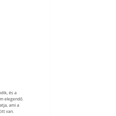
ik, és a 
em elegendő. 
tja, ami a 
tt van. 