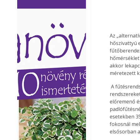
Ezermester lapszámai. A
Ezermester lapszámai
Laptapir kényelmes megoldás,
Laptapir kényelmes 
mert: – t
mert: – t
Az „alternat
hőszivattyú 
fűtőberendez
hőmérséklet 
akkor lekapcs
méretezett ki
 A fűtésrendszerek hőleadóinak tekintetében nagy-, közepes- és kishőmérsékletű 
rendszereket
előremenő és
padlófűtésné
esetekben 35
fokosnál mel
elsősorban a