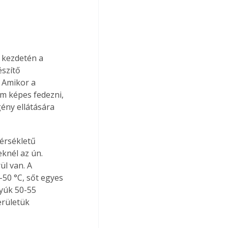
 kezdetén a 
szítő 
 Amikor a 
m képes fedezni, 
gény ellátására 
knél az ún. 
l van. A 
50 °C, sőt egyes 
yúk 50-55 
erületük 