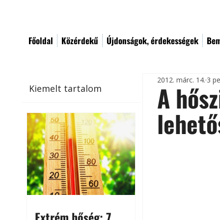
Főoldal
Közérdekű
Újdonságok, érdekességek
Bem
2012. márc. 14.
3 pe
A hősz
Kiemelt tartalom
lehető
Extrém hőség: 7