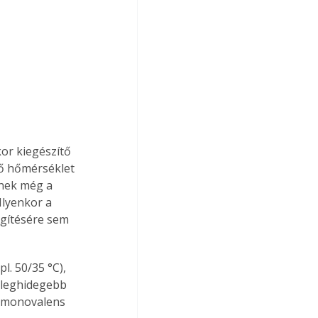
or kiegészítő 
ső hőmérséklet 
nek még a 
Ilyenkor a 
egítésére sem 
 leghidegebb 
y monovalens 