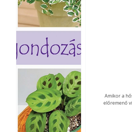
 Amikor a hőszivattyú már nem képes melegebb fűtővizet előállítani, mint a fűtőkör 
előremenő ví