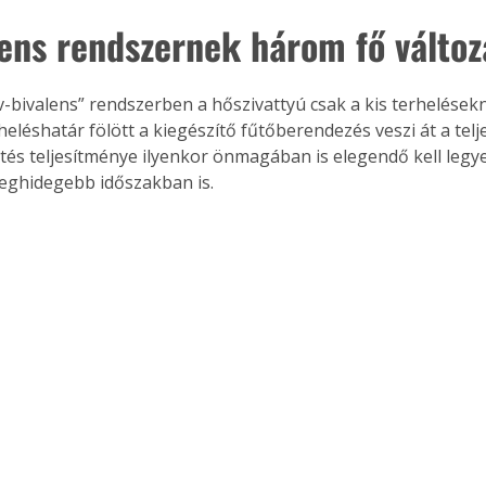
lens rendszernek három fő változ
ív-bivalens” rendszerben a hőszivattyú csak a kis terhelések
eléshatár fölött a kiegészítő fűtőberendezés veszi át a telje
űtés teljesítménye ilyenkor önmagában is elegendő kell legyen
 leghidegebb időszakban is. 