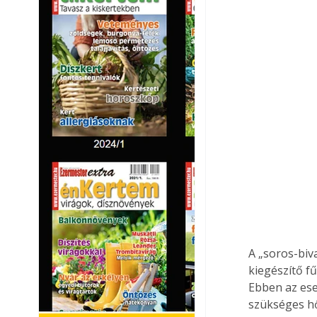
A „soros-biv
kiegészítő f
Ebben az eset
szükséges hő