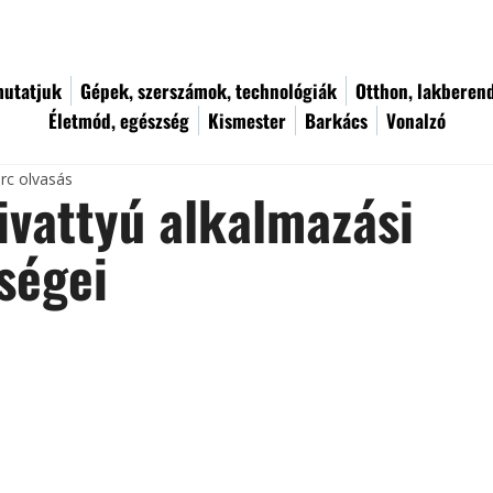
utatjuk
Gépek, szerszámok, technológiák
Otthon, lakberen
Életmód, egészség
Kismester
Barkács
Vonalzó
rc olvasás
ivattyú alkalmazási
ségei