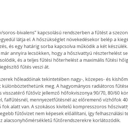
. A
megoldás,
ív/soros-bivalens” kapcsolású rendszerben a fűtést a szezon
egyedül látja el. A hőszükséglet növekedésekor belép a kiegé
és, és egy határig sorba kapcsolva működik a két készülék.
már annyira lecsökken, hogy a hőszivattyú részterhelést se
olódik, és a teljes fűtési hőterhelést a maximális fűtési hői
egészítő fűtés veszi át.
 különböztethetünk meg. A hagyományos radiátoros fűtése
 visszatérő fűtővíz jellemző hőfokviszonya 90/70, 80/60 körü
l, falfűtésnél, mennyezetfűtésnél az előremenő vízhőfok 40-
 fok alatt van. A szokásos kivitelű kompresszoros hőszivatt
egebb fűtővizet nem képesek előállítani, így felhasználási t
z alacsonyhőmérsékletű fűtőrendszerekre korlátozódik.