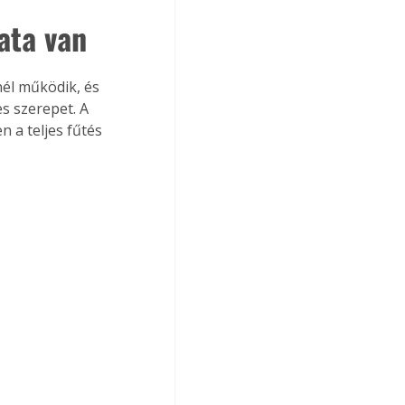
ata van
nél működik, és 
s szerepet. A 
 a teljes fűtés 