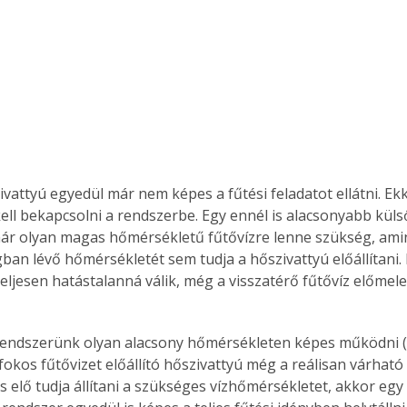
ivattyú egyedül már nem képes a fűtési feladatot ellátni. Ekk
ell bekapcsolni a rendszerbe. Egy ennél is alacsonyabb kül
már olyan magas hőmérsékletű fűtővízre lenne szükség, ami
ban lévő hőmérsékletét sem tudja a hőszivattyú előállítani. 
teljesen hatástalanná válik, még a visszatérő fűtővíz előmel
ertben,
Gyógyító növények: a
fokos fűtővizet előállító hőszivattyú még a reálisan várható
is elő tudja állítani a szükséges vízhőmérsékletet, akkor eg
sban
természet kincsei az