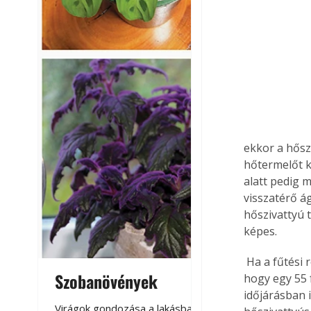
ekkor a hősz
hőtermelőt k
alatt pedig 
visszatérő ág
hőszivattyú 
képes.
 Ha a fűtési rendszerünk olyan alacsony hőmérsékleten képes működni (pl. 50/35 °C), 
Szobanövények
Virágoskert: k
hogy egy 55 
időjárásban 
teraszon, laká
Virágok gondozása a lakásban,