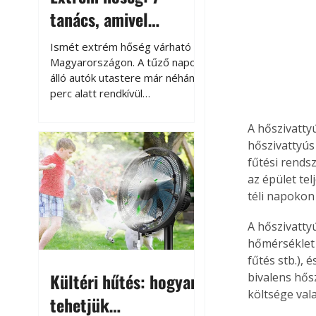
tanács, amivel
megóvhatjuk
Ismét extrém hőség várható
autónkat a nyári
Magyarországon. A tűző napon
álló autók utastere már néhány
károktól
perc alatt rendkívül
felmelegszik, és rövid időn belül
akár a 60-70 °C-ot is
A hőszivatty
megközelítheti. Ez nemcsak a
hőszivattyús
beszállást teszi kellemetlenné,
fűtési rends
hanem az autó állapotára és a
az épület te
benne hagyott tárgyakra is
téli napokon
káros hatással lehet. Néhány
egyszerű óvintézkedéssel
A hőszivattyú
azonban jelentősen
hőmérséklet 
csökkenthetjük a hőség káros
fűtés stb.), 
hatásait.
Kültéri hűtés: hogyan
bivalens hős
költsége val
tehetjük