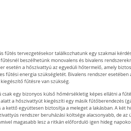
ús fűtés tervezgetésekor találkozhatunk egy szakmai kérdéss
 fűtésnél beszélhetünk monovalens és bivalens rendszerek
zer esetén a hőszivattyú az egyedüli hőtermelő, amely biztosí
ljes fűtési energia szükségletét. Bivalens rendszer esetében
 kiegészítő fűtésre van szükség.
 csak egy bizonyos külső hőmérsékletig képes ellátni a fűtés
alatt a hőszivattyút kiegészíti egy másik fűtőberendezés (gá
és a kettő együttesen biztosítja a meleget a lakásban. A két 
zivattyús rendszer beruházási költsége alacsonyabb, de az 
amivel magasabb lesz a ritkán előforduló igen hideg napoko