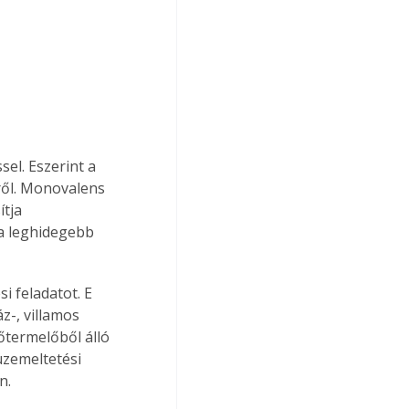
el. Eszerint a 
ről. Monovalens 
tja 
 a leghidegebb 
i feladatot. E 
z-, villamos 
hőtermelőből álló 
üzemeltetési 
n.