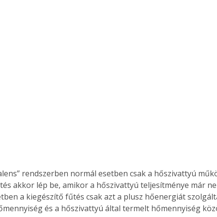
alens” rendszerben normál esetben csak a hőszivattyú működ
űtés akkor lép be, amikor a hőszivattyú teljesítménye már n
ben a kiegészítő fűtés csak azt a plusz hőenergiát szolgálta
mennyiség és a hőszivattyú által termelt hőmennyiség közö