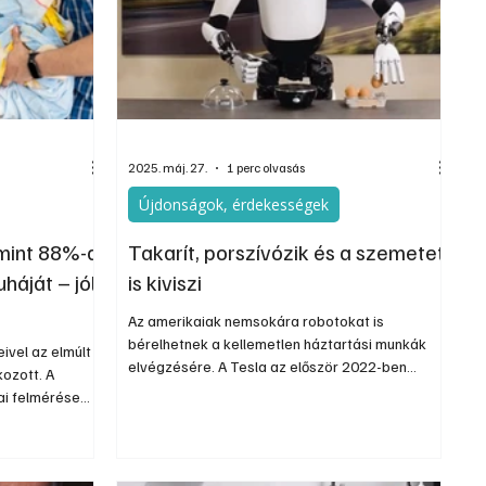
Szerkesztői
Ezermester Extra
2025. máj. 27.
1 perc olvasás
Újdonságok, érdekességek
mint 88%-a
Takarít, porszívózik és a szemetet
háját – jól
is kiviszi
Az amerikaiak nemsokára robotokat is
bérelhetnek a kellemetlen háztartási munkák
ivel az elmúlt
elvégzésére. A Tesla az először 2022-ben
ozott. A
bemutatott Optimus elnevezésű humanoid
ai felmérése
robotját folyamatosan fejleszti és tanítja, hogy
arországon
egyre több feladat elvégzésére képes legyen.
. De vajon ez
Legutóbb éppen a házimunkák terén elért
 Vagy inkább
fejlődését prezentálták az X-en posztolt