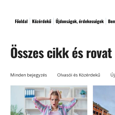
Főoldal
Közérdekű
Újdonságok, érdekességek
Bem
Összes cikk és rovat
Minden bejegyzés
Olvasói és Közérdekű
Új
Építés, felújítás
Otthon, lakberendezés