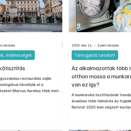
nos
Információs oldal
Oldtimer
Kiadványok
rc olvasás
2025. dec. 11.
5 perc olvasás
k, érdekességek
Támogatott tartalom
kőtisztítás
Az alkalmazottak több 
otthon mossa a munkaru
yszabású restaurálás zajlik:
van ez így?
nológiával távolítják el a
seket Marcus Aurelius több mint
A munkaruha tisztításának trendje
adaloszlopáról. A Kr. u. 180 körül
években több felmérés és foglalk
zlop spirális domborműve
Norstat 2025-ben végzett európ
zor fut körbe a tengely körül, és
szerint a dolgozók 88%-a Magy
yven méter magasra emelkedik. A
saját maga mossa a munkaruháját
mint kétezer alakot ábrázol, köztük
tényleg működőképes megoldás?
ómai katonákat, ellenséges