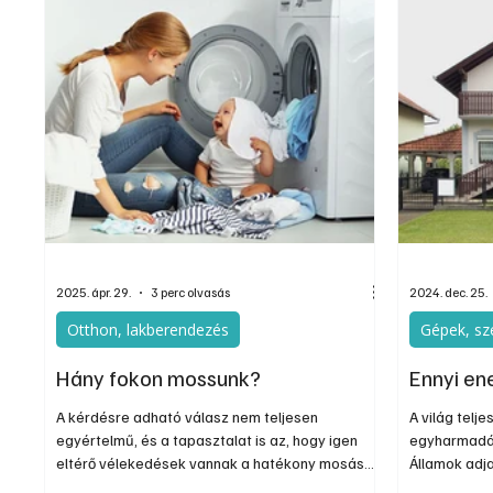
mosógép műszaki állapotára, akkor a ruháink
harcosokat 
hamar elveszíthetik formájukat, színüket vagy
Olaszország
aká
alkalmazzák
2025. ápr. 29.
3 perc olvasás
2024. dec. 25.
Otthon, lakberendezés
Gépek, sz
Hány fokon mossunk?
Ennyi en
A kérdésre adható válasz nem teljesen
A világ telj
egyértelmű, és a tapasztalat is az, hogy igen
egyharmadát
eltérő vélekedések vannak a hatékony mosás
Államok adj
hőfokával kapcsolatban. Az azért kitapintható,
és ipari fel