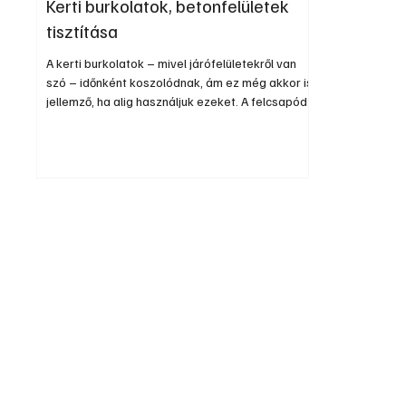
Kerti burkolatok, betonfelületek
tisztítása
A kerti burkolatok – mivel járófelületekről van
szó – időnként koszolódnak, ám ez még akkor is
jellemző, ha alig használjuk ezeket. A felcsapódó
sár a megtelepedő mohák vagy zuzmók idővel
megjelennek rajtuk, amikkel esztétikailag nem is
lenne probléma, de csúszóssá teszik a felületet,
ami balesetveszélyt is okozhat. A megfelelő
tisztítási eljárások alkalmazása azonban
segíthet visszaállítani eredeti szépségüket és
tartósságukat. Van néhány hatékony tisztítási
módszer, amelyek