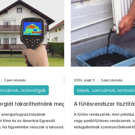
egy láthatatlan teher, amit a mun
és állatokat. A szakemberek
áthárítanak a dolgozókra? Ez a c
ban eddig példátlan mértékben
szempontból körüljárja a témát: 
 a lézer
munkaruha minőségének hatását
jóllétére, a saját mosás kockázat
3 perc olvasás
2024. szept. 9.
3 perc olvasás
erszámok, technológiák
Gépek, szerszámok, technoló
ergiát takaríthatnánk meg
A fűtésrendszer tisztít
es energiafogyasztásának
A fűtési rendszerek, mint például
 Kína és az Amerikai Egyesült
vagy padlófűtéses rendszerek, i
a, ha figyelembe vesszük a lakossági
eldugulhatnak szennyeződésektő
használást is. Magyarországon a
lerakódásoktól, és ez hatással l