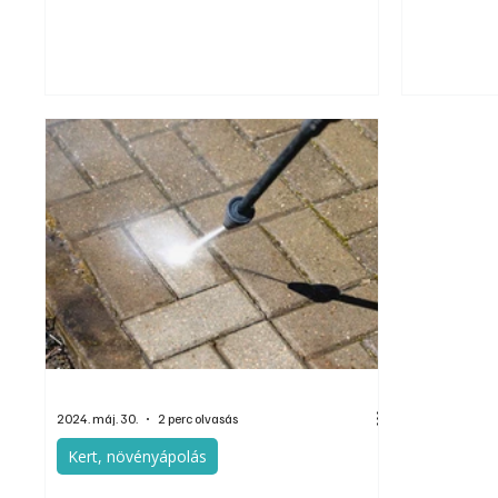
hogy a fiatalabb korosztály már inkább a 30
lakosság paz
fokos mosás mellett voksol, és a gyakorlatban is
ország telj
azt alkalmazza, az idősebbek pedig a magasabb
százalékotát
hőfok mellett érvelnek. Érdekes módon, a
osztrák lak
hölgyek általában alacsonyabb
mindössze 2
vízhőmérsékletet alkalmaznak, mint a férfiak. De
20 százaléko
milyen érvek vannak ezek mögött?
2024. máj. 30.
2 perc olvasás
Kert, növényápolás