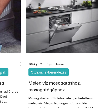
káltatók
felvételen.
ikk több
megvizsgáljuk a
 a dolgozók
ait, a dolgozói
2024. júl. 2.
3 perc olvasás
giák
Otthon, lakberendezés
ása
Meleg víz mosogatáshoz,
mosogatógéphez
 a radiátoros
dővel
Mosogatáshoz általában elengedhetetlen a
l és
meleg víz. Még a legmagasabb zsíroldó
ehet a rendszer