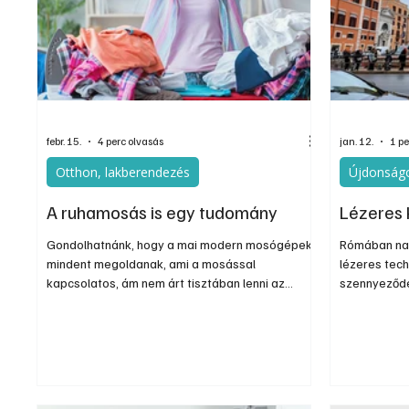
Egyéb
Elektronika
Hobby
Általá
febr. 15.
4 perc olvasás
jan. 12.
1 pe
Otthon, lakberendezés
Újdonságo
A ruhamosás is egy tudomány
Lézeres 
Gondolhatnánk, hogy a mai modern mosógépek
Rómában nag
mindent megoldanak, ami a mosással
lézeres tech
kapcsolatos, ám nem árt tisztában lenni az
szennyeződé
alapokkal, ha a ruhák színét és minőségét sokáig
1800 éves di
szeretnénk megőrizni. Sőt, ha valamilyen
faragott os
meghibásodása van a mosógépnek, az is
huszonhároms
csökkentheti ruháink élettartamát. A mosást
csaknem neg
sokan egyszerű háztartási rutinnak tekintik, de
relief több 
ha nem figyelünk az anyagokra, hőfokra vagy a
isteneket, r