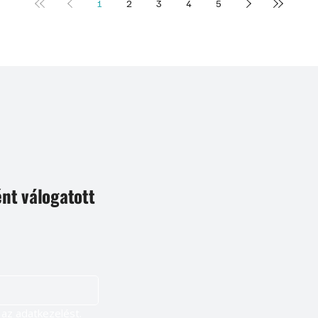
1
2
3
4
5
ént válogatott
Igen, szeretnék feliratkozni, és elfogadom az adatkezelést. 