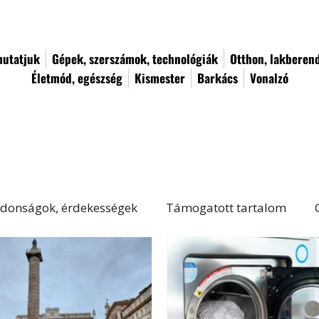
utatjuk
Gépek, szerszámok, technológiák
Otthon, lakberen
Életmód, egészség
Kismester
Barkács
Vonalzó
donságok, érdekességek
Támogatott tartalom
Életmód, egészség
Kert, növényápolás
Női von