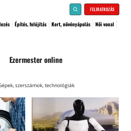
FELIRATKOZÁS
dezés
Építés, felújítás
Kert, növényápolás
Női vonal
Ezermester online
Gépek, szerszámok, technológiák
al
Kismester
Barkács
Címoldal