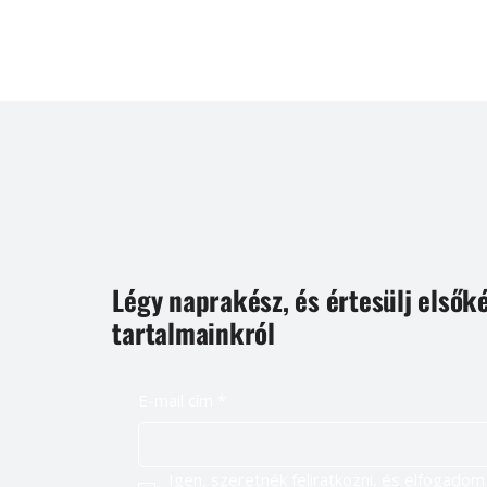
Légy naprakész, és értesülj elsők
tartalmainkról
E-mail cím
*