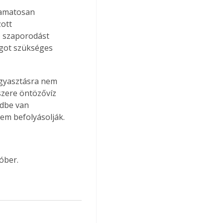
yamatosan 
ott 
) szaporodást 
agot szükséges 
ogyasztásra nem 
szere öntözővíz 
ldbe van 
nem befolyásolják.
óber.