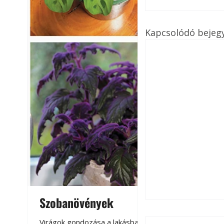
Kapcsolódó bejeg
Szobanövények
Virágoskert: k
teraszon, laká
Virágok gondozása a lakásban,