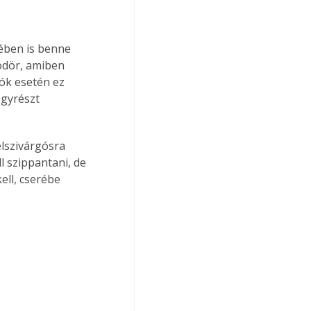
ében is benne 
ödör, amiben 
lók esetén ez 
egyrészt 
elszivárgósra 
l szippantani, de 
ell, cserébe 