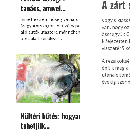
A zárt
tanács, amivel
megóvhatjuk
Ismét extrém hőség várható
Vagyis klass
autónkat a nyári
Magyarországon. A tűző napon
van, hogy ez
álló autók utastere már néhány
összegyűjtjük
károktól
perc alatt rendkívül
kifejezetten 
felmelegszik, és rövid időn belül
visszatérő kö
akár a 60-70 °C-ot is
megközelítheti. Ez nemcsak a
A rezsikölts
beszállást teszi kellemetlenné,
építik meg a 
hanem az autó állapotára és a
utána eltömő
benne hagyott tárgyakra is
évekig szenny
káros hatással lehet. Néhány
egyszerű óvintézkedéssel
azonban jelentősen
csökkenthetjük a hőség káros
hatásait.
Kültéri hűtés: hogyan
tehetjük