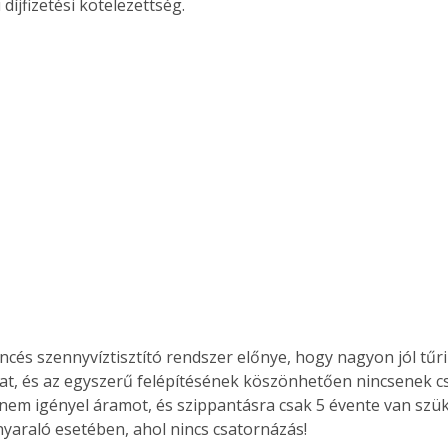
 díjfizetési kötelezettség.
. A
megoldás,
cés szennyvíztisztító rendszer előnye, hogy nagyon jól tűri 
t, és az egyszerű felépítésének köszönhetően nincsenek c
 nem igényel áramot, és szippantásra csak 5 évente van szük
 nyaraló esetében, ahol nincs csatornázás!