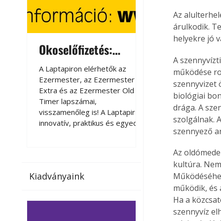
Az alulterhel
árulkodik. T
helyekre jó 
Okoselőfizetés:
Okoselőfizetés
A szennyvízt
Ezermester Extra
A Laptapiron elérhetők az
A Laptapiron elérhető
működése rop
Ezermester, az Ezermester
Ezermester, az Ezer
szennyvizet 
Extra és az Ezermester Old
Extra és az Ezermest
biológiai bo
Timer lapszámai,
Timer lapszámai,
drága. A sz
visszamenőleg is! A Laptapir új,
visszamenőleg is! A La
szolgálnak. 
innovatív, praktikus és egyedi
innovatív, praktikus 
szennyező a
megoldás a nyomtatott
megoldás a nyomtato
magazinok digitális olvasására
magazinok digitális o
Az oldómeden
számítógépen, okostelefonon
számítógépen, okost
kultúra. Nem
vagy táblagépen. Kényelmesen
vagy táblagépen. Ké
Kiadványaink
Működéséhez 
az otthonában, útközben vagy
az otthonában, útköz
működik, és a
nyaralás, pihenés alatt is
nyaralás, pihenés alat
elérhetők lapszámaink. Bárhol,
elérhetők lapszámaink
Ha a közcsat
bármikor, akár külföldön élve
bármikor, akár külföld
szennyvíz el
vagy dolgozva is olvashatók az
vagy dolgozva is olv