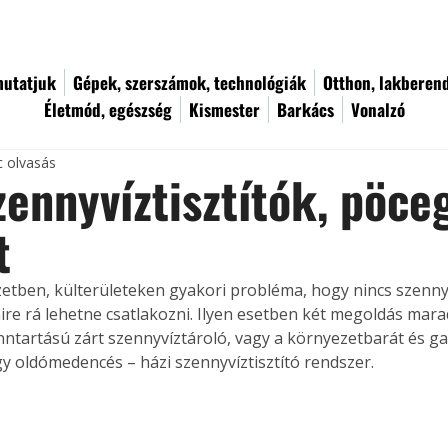
utatjuk
Gépek, szerszámok, technológiák
Otthon, lakberen
Életmód, egészség
Kismester
Barkács
Vonalzó
c olvasás
zennyvíztisztítók, pöce
t
etben, külterületeken gyakori probléma, hogy nincs szenny
ire rá lehetne csatlakozni. Ilyen esetben két megoldás marad:
nntartású zárt szennyvíztároló, vagy a környezetbarát és g
agy oldómedencés – házi szennyvíztisztító rendszer.