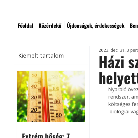
Főoldal
Közérdekű
Újdonságok, érdekességek
Bem
2023. dec. 31.
3 per
Házi s
Kiemelt tartalom
helyet
Nyaraló övez
rendszer, am
költséges fe
 biológiai v
Extrém hőség: 7