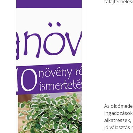
talajterhelési
Ezermester lapszámai. A
Ezermester lapszámai
Laptapir kényelmes megoldás,
Laptapir kényelmes 
mert: – t
mert: – t
Az oldómeden
ingadozásoka
alkatrészek,
jó választás