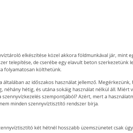
yvíztároló elkészítése közel akkora földmunkával jár, mint e
szer telepítése, de cserébe egy elavult beton szerkezetünk l
a folyamatosan költhetünk.
a általában az időszakos használat jellemző. Megérkezünk, 
, néhány hétig, és utána sokáig használat nélkül áll. Miért 
a szennyvízkezelés szempontjából? Azért, mert a használat
nem minden szennyvíztisztító rendszer bírja.
szennyvíztisztító két hétnél hosszabb üzemszünetet csak úgy 