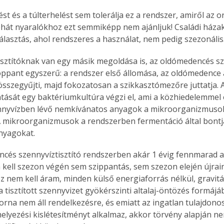
ést és a túlterhelést sem tolerálja ez a rendszer, amiről az 
ehát nyaralókhoz ezt semmiképp nem ajánljuk! Családi háza
választás, ahol rendszeres a használat, nem pedig szezonális
Együtt jobban megéri!
isztítóknak van egy másik megoldása is, az oldómedencés sze
Bővebb információ itt!
k az
Együtt jobban megéri! A
pant egyszerű: a rendszer első állomása, az oldómedence 
mester
könyvek tetszőleges
összegyűjti, majd fokozatosan a szikkasztómezőre juttatja. 
er Old
párosítással kedvezményes
ntását egy baktériumkultúra végzi el, ami a közhiedelemmel
áron, 0 Ft postaköltséggel
ennyvízben lévő nemkívánatos anyagok a mikroorganizmuso
ptapir új,
megrendelhetők!
A mikroorganizmusok a rendszerben fermentáció által bontjá
és egyedi
nyagokat.
tt
lvasására
cés szennyvíztisztító rendszerben akár 1 évig fennmarad a
elefonon
 kell szezon végén sem szippantás, sem szezon elején újrain
nyelmesen
nem kell áram, minden külső energiaforrás nélkül, gravit
ben vagy
 tisztított szennyvizet gyökérszinti altalaj-öntözés formájá
t is
. Bárhol,
orna nem áll rendelkezésre, és emiatt az ingatlan tulajdonos
ön élve
helyezési kislétesítményt alkalmaz, akkor törvény alapján ne
ashatók az