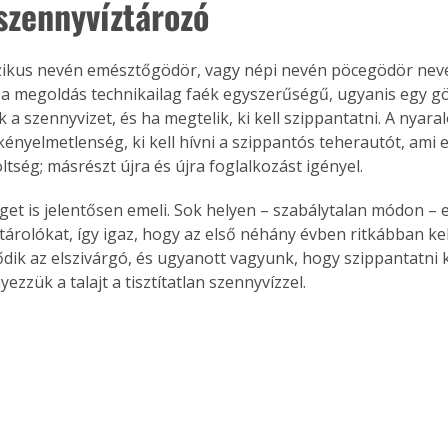
 szennyvíztározó
zikus nevén emésztőgödör, vagy népi nevén pöcegödör nev
 a megoldás technikailag faék egyszerűségű, ugyanis egy g
 a szennyvizet, és ha megtelik, ki kell szippantatni. A nyara
kényelmetlenség, ki kell hívni a szippantós teherautót, ami 
ltség; másrészt újra és újra foglalkozást igényel.
éget is jelentősen emeli. Sok helyen – szabálytalan módon – 
tárolókat, így igaz, hogy az első néhány évben ritkábban kel
dik az elszivárgó, és ugyanott vagyunk, hogy szippantatni k
ezzük a talajt a tisztítatlan szennyvízzel.