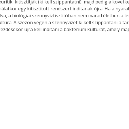
eürítik, kitisztítják (ki kell szippantatni), majd pedig a követk
latkor egy kitisztított rendszert indítanak újra. Ha a nyara
va, a biológiai szennyvíztisztítóban nem marad életben a tis
túra. A szezon végén a szennyvizet ki kell szippantani a tart
zdésekor újra kell indítani a baktérium kultúrát, amely ma