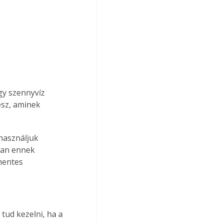
gy szennyvíz 
esz, aminek 
használjuk 
van ennek 
mentes 
tud kezelni, ha a 