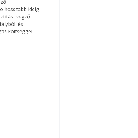
ező 
ló hosszabb ideig 
ztítást végző 
ályból, és 
gas költséggel 