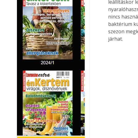
leállításkor l
nyaralóhaszná
nincs használ
baktérium kul
szezon megke
járhat.