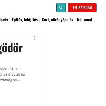
FELIRATKOZÁS
dezés
Építés, felújítás
Kert, növényápolás
Női vonal
gödör
vízcsatorna 
 az elavult és 
azdaságos –