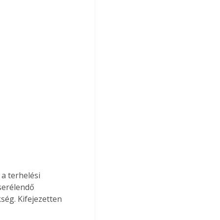
a terhelési 
serélendő 
ség. Kifejezetten 