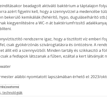
eindításakor beadagolt aktiváló baktérium a táptalajon fol
rra azért figyelni kell, hogy a szennyvízzel a medencébe túlz
 bekerülő kemikáliák (fehérítő, hypo, duguláselhárító stb.
nak kiegyenlítésére a WC-n át baktériumfrissítő adalékany
líteni.
nyvíztisztító rendszerre igaz, hogy a tisztított víz emberi f
fel, csak gyökérzónás szivárogtatásra és öntözésre. A rend
t állít elő a szennyvízből. Minden tartály és szikkasztó a fö
y csak a fedlapok látszanak a fűben, ezáltal a kert látványát 
nwater
ermester alábbi nyomtatott lapszámában érhető el: 2023/okt
etés
csatorna
, technológiák