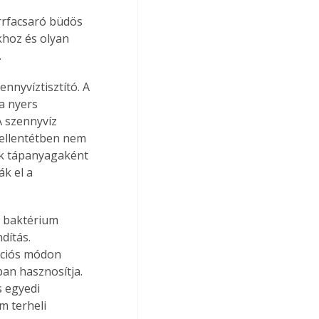
orrfacsaró büdös 
khoz és olyan 
.
nnyvíztisztító. A 
a nyers 
A szennyvíz 
 ellentétben nem 
k tápanyagaként 
k el a 
 baktérium 
dítás. 
ációs módon 
ban hasznosítja. 
 egyedi 
m terheli 