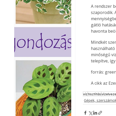
A rendszer b
szaporodik. A
mennyiségben
gátló hatásá
havonta beöb
Mindkét szen
használható 
minőségű vize
telepítve, íg
forrás: gree
A cikk az Ez
víz
tisztítás
vízelvez
Gépek, szerszámok