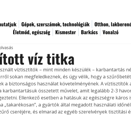
utatjuk
Gépek, szerszámok, technológiák
Otthon, lakberen
Életmód, egészség
Kismester
Barkács
Vonalzó
olvasás
ított víz titka
sznált víztisztítók – mint minden készülék – karbantartás n
 Erről sokan megfeledkeznek, és úgy vélik, hogy a szűrőbetét
ek a biztonságos használat követelményének. A víztisztítók
 a karbantartásuk összetett művelet, amit legalább 2-3 havo
geztetni. Ellenkező esetben a hatásuk az egészségre káros is
a „takarékosan”, a gyártók által megadott használati időnél
zűrő cseréjére, és elmarad az egyéb szerelvények tisztítási és