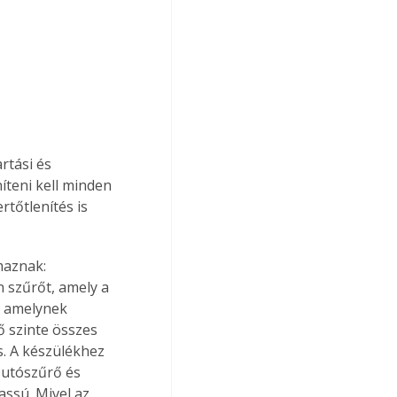
tási és 
íteni kell minden 
rtőtlenítés is 
maznak: 
n szűrőt, amely a 
, amelynek 
ő szinte összes 
s. A készülékhez 
 utószűrő és 
lassú. Mivel az 