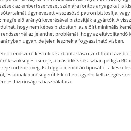
ezések az emberi szervezet számára fontos anyagokat is kisz
z sótartalmát úgynevezett visszasózó patron biztosítja, vagy 
íz megfelelő arányú keverésével biztosítják a gyártók. A vis
dulhat, hogy nem képes biztosítani az előírt minimális kemén
Együtt jobban megéri!
 rendszernél az jelenthet problémát, hogy az eltávolítandó
Bővebb információ itt!
k az
Együtt jobban megéri! A
arányban ugyan, de jelen lesznek a fogyasztható vízben.
mester
könyvek tetszőleges
etett rendszerű készülék karbantartása ezért több fázisból á
er Old
párosítással kedvezményes
áron, 0 Ft postaköltséggel
zűrők szükséges cseréje, a második szakaszban pedig a RO
ptapir új,
megrendelhetők!
eréje történik meg. Ez függ a membrán típusától, a készüléke
és egyedi
l, és annak minőségétől. E közben ügyelni kell az egész re
tt
sére és biztonságos használatára.
lvasására
elefonon
nyelmesen
ben vagy
t is
. Bárhol,
ön élve
ashatók az