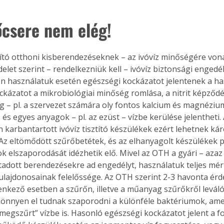
őcsere nem elég!
ztító otthoni kisberendezéseknek – az ivóvíz minőségére von
let szerint – rendelkezniük kell – ivóvíz biztonsági engedél
en használatuk esetén egészségi kockázatot jelentenek a h
ckázatot a mikrobiológiai minőség romlása, a nitrit képződé
g – pl. a szervezet számára oly fontos kalcium és magnézium
és egyes anyagok – pl. az ezüst – vízbe kerülése jelentheti.
 karbantartott ivóvíz tisztító készülékek ezért lehetnek kár
Az eltömődött szűrőbetétek, és az elhanyagolt készülékek p
k elszaporodását idézhetik elő. Mivel az OTH a gyári – azaz
tadott berendezésekre ad engedélyt, használatuk teljes mér
ulajdonosainak felelőssége. Az OTH szerint 2-3 havonta érd
lenkező esetben a szűrőn, illetve a műanyag szűrőkről leváló
önnyen el tudnak szaporodni a különféle baktériumok, ame
megszűrt” vízbe is. Hasonló egészségi kockázatot jelent a fo