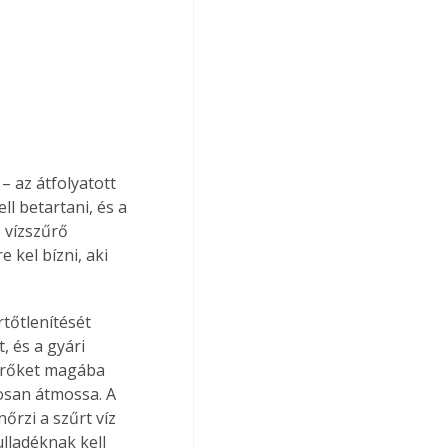
– az átfolyatott 
ll betartani, és a 
 vízszűrő 
kel bízni, aki 
tőtlenítését 
, és a gyári 
zűrőket magába 
posan átmossa. A 
őrzi a szűrt víz 
lladéknak kell 