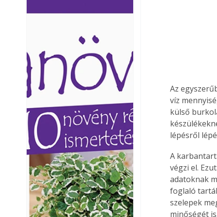
Ezermester lapszámai. A
Ezermester lapszámai
Laptapir kényelmes megoldás,
Laptapir kényelmes 
mert: – t
mert: – t
Az egyszerűbb
víz mennyiség
külső burkola
készülékekné
lépésről lép
A karbantart
végzi el. Ezu
adatoknak me
foglaló tartá
szelepek megf
minőségét is.