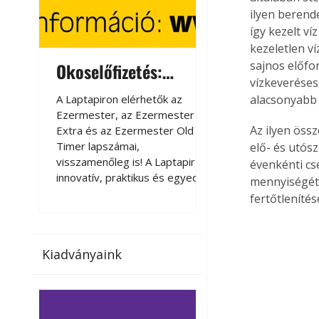
ilyen berend
így kezelt ví
kezeletlen v
sajnos előfor
Okoselőfizetés:
Okoselőfizetés
vízkeveréses
Ezermester Extra
A Laptapiron elérhetők az
A Laptapiron elérhető
alacsonyabb 
Ezermester, az Ezermester
Ezermester, az Ezer
Az ilyen össz
Extra és az Ezermester Old
Extra és az Ezermest
Timer lapszámai,
Timer lapszámai,
elő- és utós
visszamenőleg is! A Laptapir új,
visszamenőleg is! A La
évenkénti cs
innovatív, praktikus és egyedi
innovatív, praktikus 
mennyiségétő
megoldás a nyomtatott
megoldás a nyomtato
fertőtleníté
magazinok digitális olvasására
magazinok digitális o
számítógépen, okostelefonon
számítógépen, okost
vagy táblagépen. Kényelmesen
vagy táblagépen. Ké
Kiadványaink
az otthonában, útközben vagy
az otthonában, útköz
nyaralás, pihenés alatt is
nyaralás, pihenés alat
elérhetők lapszámaink. Bárhol,
elérhetők lapszámaink
bármikor, akár külföldön élve
bármikor, akár külföld
vagy dolgozva is olvashatók az
vagy dolgozva is olv