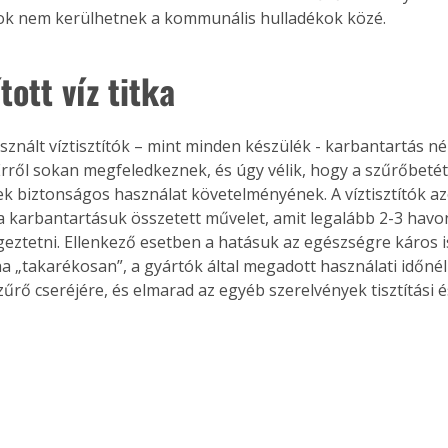
zok nem kerülhetnek a kommunális hulladékok közé.
ított víz titka
sznált víztisztítók – mint minden készülék - karbantartás né
 Erről sokan megfeledkeznek, és úgy vélik, hogy a szűrőbetét
ek biztonságos használat követelményének. A víztisztítók a
 a karbantartásuk összetett művelet, amit legalább 2-3 havo
geztetni. Ellenkező esetben a hatásuk az egészségre káros is
a „takarékosan”, a gyártók által megadott használati időnél
zűrő cseréjére, és elmarad az egyéb szerelvények tisztítási és