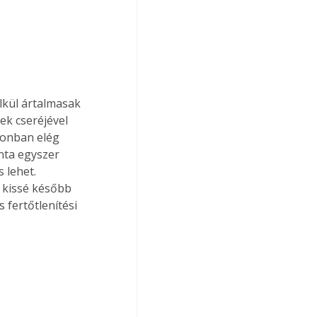
lkül ártalmasak 
ek cseréjével 
zonban elég 
nta egyszer 
 lehet. 
 kissé később 
 fertőtlenítési 