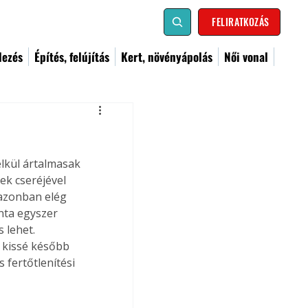
FELIRATKOZÁS
dezés
Építés, felújítás
Kert, növényápolás
Női vonal
élkül ártalmasak 
ek cseréjével 
 azonban elég 
nta egyszer 
 lehet. 
 kissé később 
 fertőtlenítési 