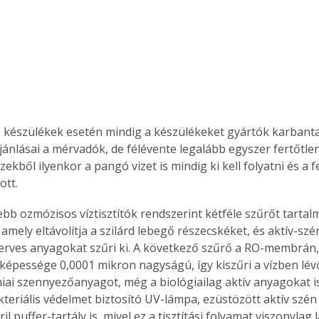
készülékek esetén mindig a készülékeket gyártók karbantar
jánlásai a mérvadók, de félévente legalább egyszer fertőtlen
zekből ilyenkor a pangó vizet is mindig ki kell folyatni és a fe
ott.
ebb ozmózisos víztisztítók rendszerint kétféle szűrőt tartal
amely eltávolítja a szilárd lebegő részecskéket, és aktív-szé
szerves anyagokat szűri ki. A következő szűrő a RO-membrán
 képessége 0,0001 mikron nagyságú, így kiszűri a vízben lév
émiai szennyezőanyagot, még a biológiailag aktív anyagokat i
kteriális védelmet biztosító UV-lámpa, ezüstözött aktív szén
ril puffer-tartály is, mivel ez a tisztítási folyamat viszonylag 