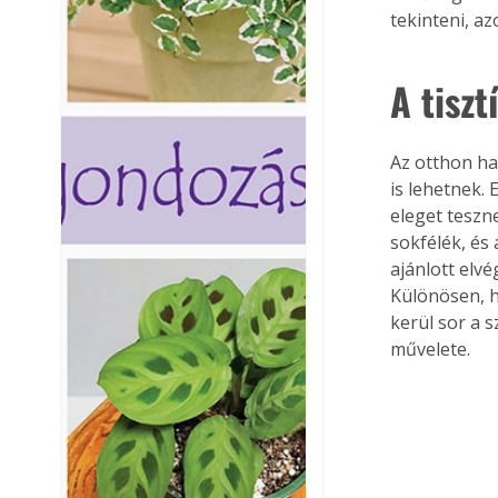
tekinteni, a
A tiszt
Az otthon ha
is lehetnek.
eleget teszn
sokfélék, és
ajánlott elvé
Különösen, h
kerül sor a s
művelete.