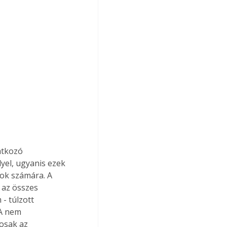
atkozó 
yel, ugyanis ezek 
ok számára. A 
 az összes 
- túlzott 
 A nem 
osak az 