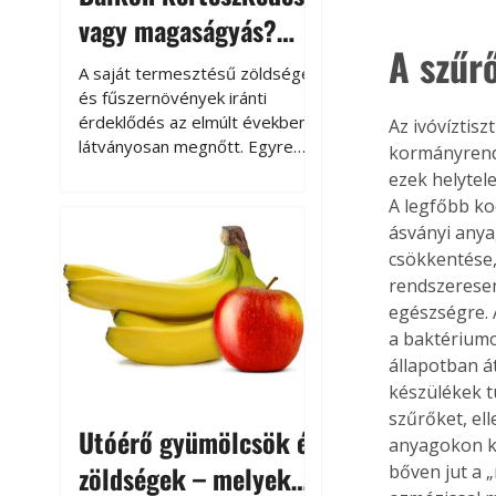
vagy magaságyás?
A szűr
Helytakarékos
A saját termesztésű zöldségek
kertészkedés
és fűszernövények iránti
érdeklődés az elmúlt években
Az ivóvíztis
látványosan megnőtt. Egyre
kormányrende
többen szeretnék tudni, honnan
ezek helytel
származik az élelmiszer az
A legfőbb ko
asztalukra, miközben a
ásványi anya
kertészkedés sokak számára
csökkentése, 
kikapcsolódást és feltöltődést
rendszeresen
is jelent.
egészségre. 
a baktériumo
állapotban á
készülékek t
szűrőket, el
Utóérő gyümölcsök és
anyagokon k
zöldségek – melyek
bőven jut a „