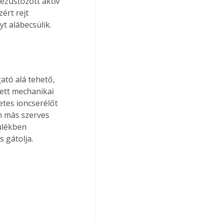
ezüstözött aktív 
ért rejt 
yt alábecsülik.
ató alá tehető, 
ett mechanikai 
etes ioncserélőt 
n más szerves 
ülékben 
 gátolja.