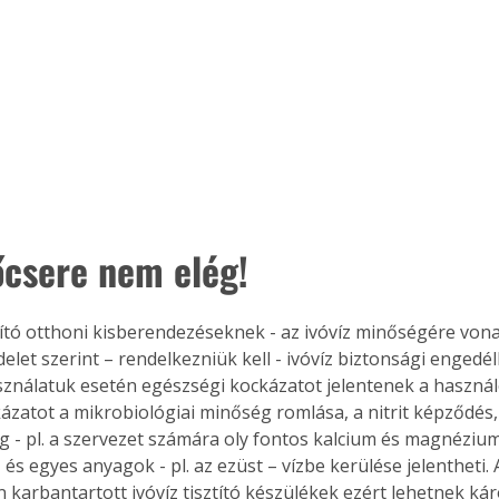
őcsere nem elég!
ztító otthoni kisberendezéseknek - az ivóvíz minőségére von
let szerint – rendelkezniük kell - ivóvíz biztonsági engedéll
sználatuk esetén egészségi kockázatot jelentenek a használ
ázatot a mikrobiológiai minőség romlása, a nitrit képződés,
g - pl. a szervezet számára oly fontos kalcium és magnézium 
ertben,
Gyógyító növények: a
és egyes anyagok - pl. az ezüst – vízbe kerülése jelentheti.
sban
természet kincsei az
 karbantartott ivóvíz tisztító készülékek ezért lehetnek kár