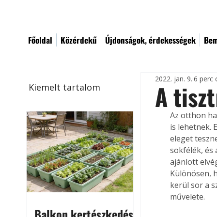
Főoldal
Közérdekű
Újdonságok, érdekességek
Bem
2022. jan. 9.
6 perc 
A tiszt
Kiemelt tartalom
Az otthon ha
is lehetnek.
eleget teszn
sokfélék, és
ajánlott elvé
Különösen, h
kerül sor a s
művelete.
Balkon kertészkedés