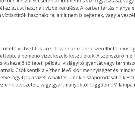
űködő készülék esetén az ionmentes víz fogyasztása, vagy 
l az ezüst használt vízbe kerülése. A karbantartás hiánya ez
 víztisztítók használóira, amit nem is sejtenek, vagy a veszél
 töltetű víztisztítók között vannak csapra szerelhető, mosog
etettebb, a bemenő vizet kezelő készülékek. A szénszűrő mell
 vízkezelő töltetet, például vízlágyító gyantát vagy termész
hatnak. Csökkentik a vízben lévő klór mennyiségét és minde
lletve lágyítják a vizet. A baktériumok elszaporodását a kész
éz-cink ötvözetek, vagy gyártmányoktól függően UV-lámpa is