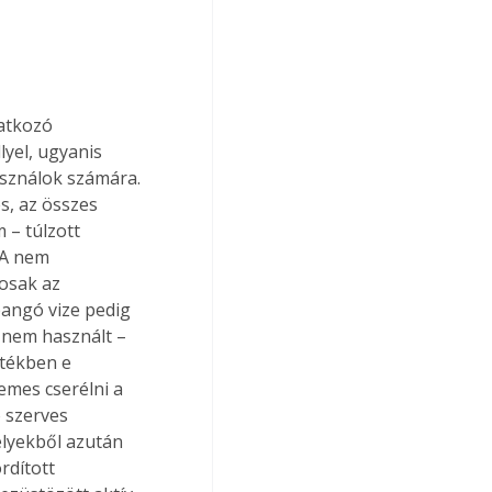
atkozó 
lyel, ugyanis 
asználok számára. 
s, az összes 
 – túlzott 
 A nem 
osak az 
angó vize pedig 
 nem használt – 
tékben e 
emes cserélni a 
 szerves 
lyekből azután 
rdított 