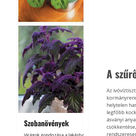
A szűr
Az ivóvíztis
kormányrende
helytelen ha
legfőbb kock
ásványi anya
Szobanövények
Virágoskert: k
csökkentése, 
teraszon, laká
rendszeresen
Virágok gondozása a lakásban,