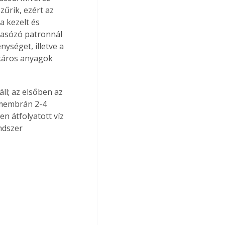
űrik, ezért az 
a kezelt és 
szasózó patronnál 
ységet, illetve a 
 káros anyagok 
ll; az elsőben az 
 membrán 2-4 
n átfolyatott víz 
ndszer 