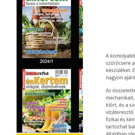
A komolyabb 
szűrőcsere a
készüléket. E
nagyon ajánl
Az összetett
mechanikait, 
klórt, és a 
vízáteresztő
fizikai és k
tartozhat ba
általában ste