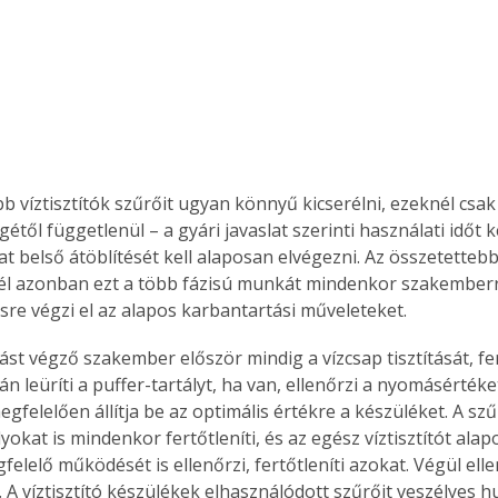
. A
megoldás,
 víztisztítók szűrőit ugyan könnyű kicserélni, ezeknél csak 
étől függetlenül – a gyári javaslat szerinti használati időt ke
t belső átöblítését kell alaposan elvégezni. Az összetettebb
l azonban ezt a több fázisú munkát mindenkor szakemberre 
ésre végzi el az alapos karbantartási műveleteket.
ást végző szakember először mindig a vízcsap tisztítását, fer
tán leüríti a puffer-tartályt, ha van, ellenőrzi a nyomásértéket
gfelelően állítja be az optimális értékre a készüléket. A s
lyokat is mindenkor fertőtleníti, és az egész víztisztítót ala
elelő működését is ellenőrzi, fertőtleníti azokat. Végül ellen
 A víztisztító készülékek elhasználódott szűrőit veszélyes hu