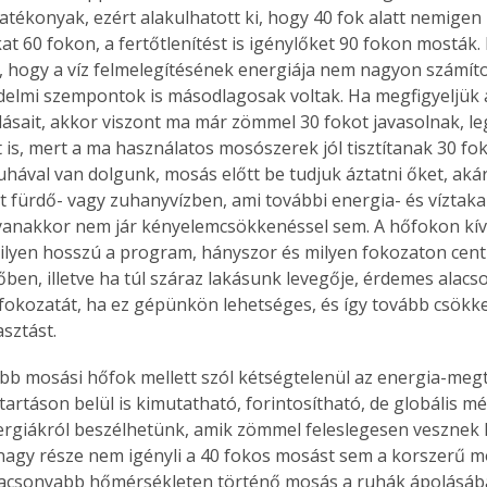
hatékonyak, ezért alakulhatott ki, hogy 40 fok alatt nemigen
at 60 fokon, a fertőtlenítést is igénylőket 90 fokon mosták.
, hogy a víz felmelegítésének energiája nem nagyon számított
elmi szempontok is másodlagosak voltak. Ha megfigyeljük
lásait, akkor viszont ma már zömmel 30 fokot javasolnak, leg
 is, mert a ma használatos mosószerek jól tisztítanak 30 fok
hával van dolgunk, mosás előtt be tudjuk áztatni őket, akár
t fürdő- vagy zuhanyvízben, ami további energia- és víztak
gyanakkor nem jár kényelemcsökkenéssel sem. A hőfokon kív
milyen hosszú a program, hányszor és milyen fokozaton centr
ben, illetve ha túl száraz lakásunk levegője, érdemes alacso
 fokozatát, ha ez gépünkön lehetséges, és így tovább csökke
sztást.
bb mosási hőfok mellett szól kétségtelenül az energia-megta
tartáson belül is kimutatható, forintosítható, de globális m
rgiákról beszélhetünk, amik zömmel feleslegesen vesznek k
agy része nem igényli a 40 fokos mosást sem a korszerű m
alacsonyabb hőmérsékleten történő mosás a ruhák ápolásában