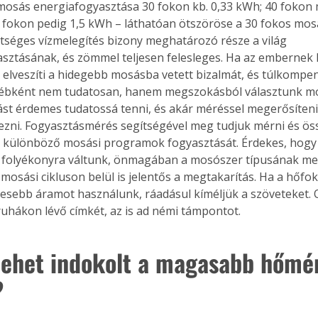
mosás energiafogyasztása 30 fokon kb. 0,33 kWh; 40 fokon m
0 fokon pedig 1,5 kWh – láthatóan ötszöröse a 30 fokos mos
ltséges vízmelegítés bizony meghatározó része a világ 
sztásának, és zömmel teljesen felesleges. Ha az embernek l
, elveszíti a hidegebb mosásba vetett bizalmát, és túlkompe
ébként nem tudatosan, hanem megszokásból választunk mo
tást érdemes tudatossá tenni, és akár méréssel megerősíteni
zni. Fogyasztásmérés segítségével meg tudjuk mérni és öss
a különböző mosási programok fogyasztását. Érdekes, hogy 
 folyékonyra váltunk, önmagában a mosószer típusának meg
mosási cikluson belül is jelentős a megtakarítás. Ha a hőfok
vesebb áramot használunk, ráadásul kíméljük a szöveteket.
uhákon lévő címkét, az is ad némi támpontot.
lehet indokolt a magasabb hőmé
?