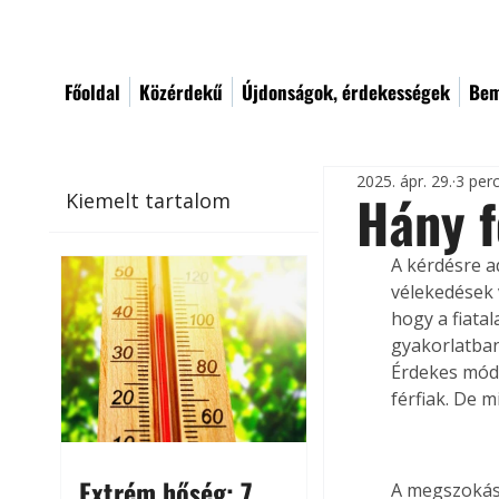
Főoldal
Közérdekű
Újdonságok, érdekességek
Bem
2025. ápr. 29.
3 per
Hány 
Kiemelt tartalom
A kérdésre a
vélekedések 
hogy a fiata
gyakorlatban
Érdekes módo
férfiak. De 
Extrém hőség: 7
A megszokás