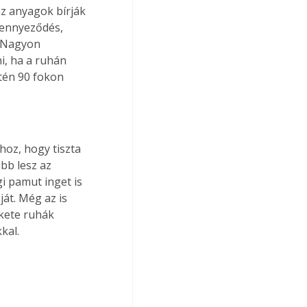
z anyagok bírják 
zennyeződés, 
. Nagyon 
i, ha a ruhán 
tén 90 fokon 
oz, hogy tiszta 
bb lesz az 
i pamut inget is 
át. Még az is 
kete ruhák 
kal.