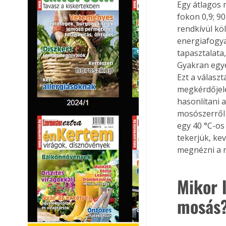
Egy átlagos 
fokon 0,9; 9
rendkívül kö
energiafogya
tapasztalata
Gyakran egy
Ezt a válasz
megkérdőjele
hasonlítani 
mosószerről
egy 40 °C-os 
tekerjük, ke
megnézni a r
Mikor 
mosás