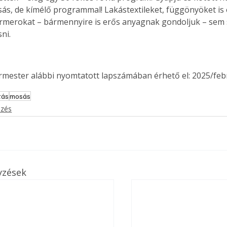
ás, de kímélő programmal! Lakástextileket, függönyöket is 
armerokat – bármennyire is erős anyagnak gondoljuk – sem
ni.
ermester alábbi nyomtatott lapszámában érhető el: 2025/feb
ítás
mosás
ezés
yzések