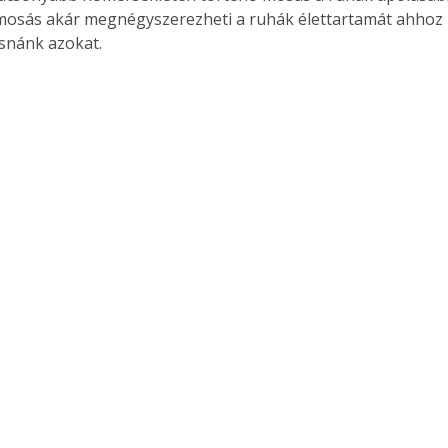
osás akár megnégyszerezheti a ruhák élettartamát ahhoz 
snánk azokat.