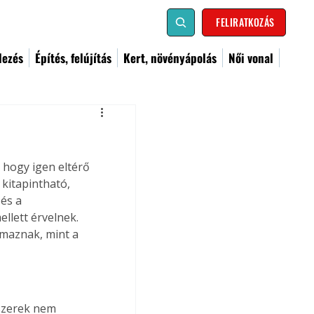
FELIRATKOZÁS
dezés
Építés, felújítás
Kert, növényápolás
Női vonal
 hogy igen eltérő 
kitapintható, 
és a 
llett érvelnek. 
maznak, mint a 
szerek nem 