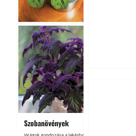
Szobanövények
Virágoskert: k
teraszon, laká
Virágok gondozása a lakásban,