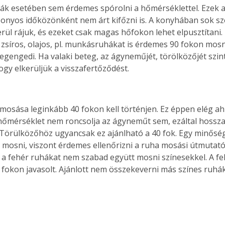
k esetében sem érdemes spórolni a hőmérséklettel. Ezek a
izonyos időközönként nem árt kifőzni is. A konyhában sok s
rül rájuk, és ezeket csak magas hőfokon lehet elpusztítani
 zsíros, olajos, pl. munkásruhákat is érdemes 90 fokon mosn
Együtt jobban megéri!
egengedi. Ha valaki beteg, az ágyneműjét, törölközőjét szin
Bővebb információ itt!
ogy elkerüljük a visszafertőződést.
k az
Együtt jobban megéri! A
mester
könyvek tetszőleges
er Old
párosítással kedvezményes
áron, 0 Ft postaköltséggel
osása leginkább 40 fokon kell történjen. Ez éppen elég ahh
ptapir új,
megrendelhetők!
 hőmérséklet nem roncsolja az ágyneműt sem, ezáltal hossza
és egyedi
 Törülközőhöz ugyancsak ez ajánlható a 40 fok. Egy minőség
tt
l mosni, viszont érdemes ellenőrizni a ruha mosási útmutatój
lvasására
 a fehér ruhákat nem szabad együtt mosni színesekkel. A fe
elefonon
 fokon javasolt. Ajánlott nem összekeverni más színes ruhák
nyelmesen
ben vagy
t is
. Bárhol,
ön élve
ashatók az