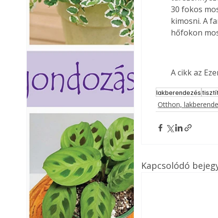
30 fokos mos
kimosni. A f
hőfokon mos
A cikk az Ez
lakberendezés
tiszt
Otthon, lakberend
Kapcsolódó bejeg