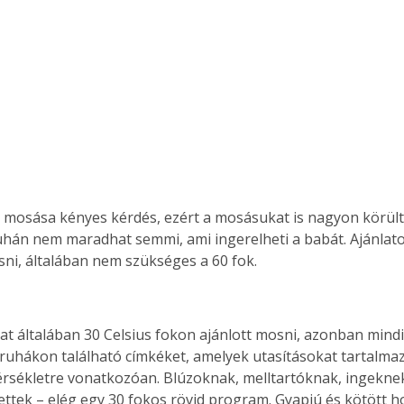
. A
megoldás,
mosása kényes kérdés, ezért a mosásukat is nagyon körülte
ruhán nem maradhat semmi, ami ingerelheti a babát. Ajánlato
ni, általában nem szükséges a 60 fok.
at általában 30 Celsius fokon ajánlott mosni, azonban mindi
a ruhákon található címkéket, amelyek utasításokat tartalma
rsékletre vonatkozóan. Blúzoknak, melltartóknak, ingekne
ettek – elég egy 30 fokos rövid program. Gyapjú és kötött ho