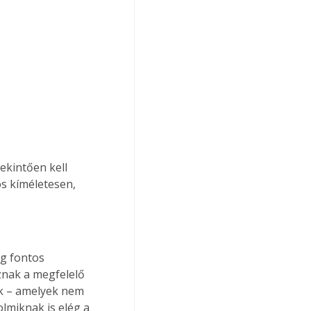
kintően kell 
s kíméletesen, 
g fontos 
znak a megfelelő 
k – amelyek nem 
lmiknak is elég a 