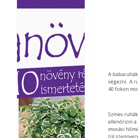
Ezermester lapszámai. A
Ezermester lapszámai
Laptapir kényelmes megoldás,
Laptapir kényelmes 
mert: – t
mert: – t
A babaruhák 
végezni.  A 
40 fokon mos
Színes ruhák
ellenőrizni 
mosási hőmé
túl szennyez