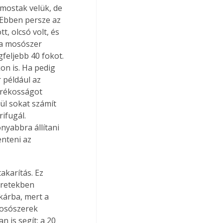
 mostak velük, de 
 Ebben persze az 
, olcsó volt, és 
 a mosószer 
feljebb 40 fokot. 
on is. Ha pedig 
 például az 
arékosságot 
ül sokat számít 
ifugál. 
nyabbra állítani 
nteni az 
karítás. Ez 
éretekben 
árba, mert a 
osószerek 
 is segít: a 20 