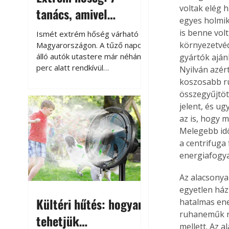
voltak elég 
tanács, amivel
egyes holmik
megóvhatjuk
is benne volt
Ismét extrém hőség várható
autónkat a nyári
környezetvéd
Magyarországon. A tűző napon
álló autók utastere már néhány
gyártók aján
károktól
perc alatt rendkívül
Nyilván azért
felmelegszik, és rövid időn belül
koszosabb ru
akár a 60-70 °C-ot is
összegyűjtöt
megközelítheti. Ez nemcsak a
jelent, és u
beszállást teszi kellemetlenné,
az is, hogy 
hanem az autó állapotára és a
Melegebb idő
benne hagyott tárgyakra is
a centrifuga
káros hatással lehet. Néhány
energiafogya
egyszerű óvintézkedéssel
azonban jelentősen
Az alacsonya
csökkenthetjük a hőség káros
egyetlen ház
hatásait.
Kültéri hűtés: hogyan
hatalmas ene
ruhaneműk n
tehetjük
mellett. Az 