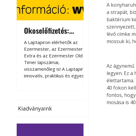
A konyharuhá
a strapát, b
baktérium ke
szennyezett,
Okoselőfizetés:
Okoselőfizetés
lévő címke m
Ezermester Extra
mossuk ki, h
A Laptapiron elérhetők az
A Laptapiron elérhető
Ezermester, az Ezermester
Ezermester, az Ezer
Extra és az Ezermester Old
Extra és az Ezermest
Timer lapszámai,
Timer lapszámai,
Az ágynemű m
visszamenőleg is! A Laptapir új,
visszamenőleg is! A La
legyen. Ez a
innovatív, praktikus és egyedi
innovatív, praktikus 
élettartama.
megoldás a nyomtatott
megoldás a nyomtato
40 fokon kel
magazinok digitális olvasására
magazinok digitális o
fontos, hogy
számítógépen, okostelefonon
számítógépen, okost
mosása is 40
vagy táblagépen. Kényelmesen
vagy táblagépen. Ké
Kiadványaink
az otthonában, útközben vagy
az otthonában, útköz
nyaralás, pihenés alatt is
nyaralás, pihenés alat
elérhetők lapszámaink. Bárhol,
elérhetők lapszámaink
bármikor, akár külföldön élve
bármikor, akár külföld
vagy dolgozva is olvashatók az
vagy dolgozva is olv