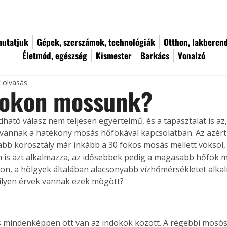
utatjuk
Gépek, szerszámok, technológiák
Otthon, lakberen
Életmód, egészség
Kismester
Barkács
Vonalzó
c olvasás
fokon mossunk?
dható válasz nem teljesen egyértelmű, és a tapasztalat is az,
vannak a hatékony mosás hőfokával kapcsolatban. Az azért 
labb korosztály már inkább a 30 fokos mosás mellett voksol, 
 is azt alkalmazza, az idősebbek pedig a magasabb hőfok me
n, a hölgyek általában alacsonyabb vízhőmérsékletet alkal
milyen érvek vannak ezek mögött?
 mindenképpen ott van az indokok között. A régebbi mosó