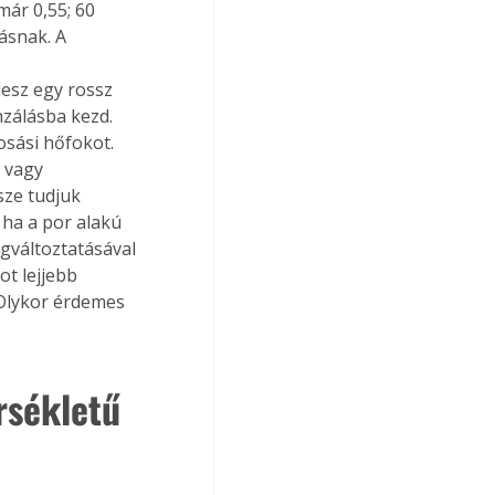
ár 0,55; 60 
ásnak. A 
esz egy rossz 
nzálásba kezd. 
sási hőfokot. 
 vagy 
ze tudjuk 
ha a por alakú 
változtatásával 
ot lejjebb 
 Olykor érdemes 
rsékletű 