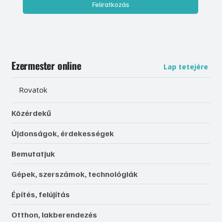
Feliratkozás
Ezermester online
Lap tetejére
Rovatok
Közérdekű
Újdonságok, érdekességek
Bemutatjuk
Gépek, szerszámok, technológiák
Építés, felújítás
Otthon, lakberendezés