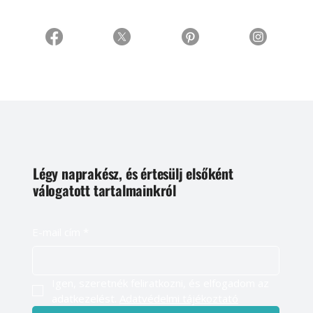
Légy naprakész, és értesülj elsőként
válogatott tartalmainkról
E-mail cím
*
Igen, szeretnék feliratkozni, és elfogadom az 
adatkezelést. 
Adatvédelmi tájékoztató