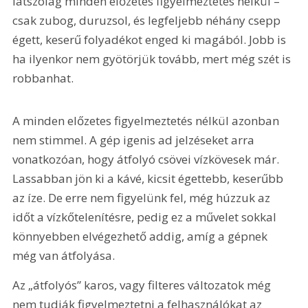
látszólag minden előzetes figyelmeztetés nélkül – 
csak zubog, duruzsol, és legfeljebb néhány csepp 
égett, keserű folyadékot enged ki magából. Jobb is 
ha ilyenkor nem gyötörjük tovább, mert még szét is 
robbanhat.
A minden előzetes figyelmeztetés nélkül azonban 
nem stimmel. A gép igenis ad jelzéseket arra 
vonatkozóan, hogy átfolyó csövei vízkövesek már. 
Lassabban jön ki a kávé, kicsit égettebb, keserűbb 
az íze. De erre nem figyelünk fel, még húzzuk az 
időt a vízkőtelenítésre, pedig ez a művelet sokkal 
könnyebben elvégezhető addig, amíg a gépnek 
még van átfolyása.
Az „átfolyós” karos, vagy filteres változatok még 
nem tudják figyelmeztetni a felhasználókat az 