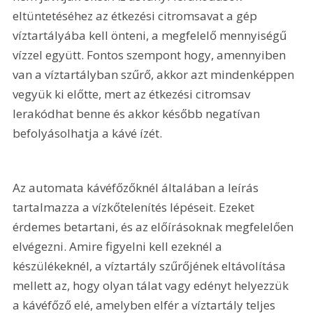
eltüntetéséhez az étkezési citromsavat a gép 
víztartályába kell önteni, a megfelelő mennyiségű 
vízzel együtt. Fontos szempont hogy, amennyiben 
van a víztartályban szűrő, akkor azt mindenképpen 
vegyük ki előtte, mert az étkezési citromsav 
lerakódhat benne és akkor később negatívan 
befolyásolhatja a kávé ízét.
Az automata kávéfőzőknél általában a leírás 
tartalmazza a vízkőtelenítés lépéseit. Ezeket 
érdemes betartani, és az előírásoknak megfelelően 
elvégezni. Amire figyelni kell ezeknél a 
készülékeknél, a víztartály szűrőjének eltávolítása 
mellett az, hogy olyan tálat vagy edényt helyezzük 
a kávéfőző elé, amelyben elfér a víztartály teljes 