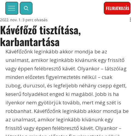
FELIRATKOZÁS
2022. nov. 1.
3 perc olvasás
Kávéfőző tisztítása,
karbantartása
Kávéfőzőnk leginkább akkor mondja be az 
unalmast, amikor leginkább kívánunk egy frissítő 
vagy éppen felébresztő kávét. Olyankor – látszólag 
minden előzetes figyelmeztetés nélkül – csak 
zubog, duruzsol, és legfeljebb néhány csepp égett, 
keserű folyadékot enged ki magából. Jobb is ha 
ilyenkor nem gyötörjük tovább, mert még szét is 
robbanhat. Kávéfőzőnk leginkább akkor mondja be 
az unalmast, amikor leginkább kívánunk egy 
frissítő vagy éppen felébresztő kávét. Olyankor – 