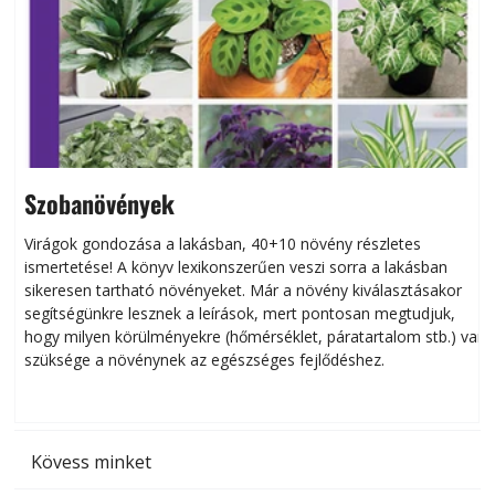
Szobanövények
Virágok gondozása a lakásban, 40+10 növény részletes
ismertetése! A könyv lexikonszerűen veszi sorra a lakásban
s
sikeresen tart­ha­tó növényeket. Már a növény kiválasztásakor
h
segítségünkre lesznek a leírások, mert pontosan megtudjuk,
k
hogy milyen körülményekre (hőmérséklet, páratartalom stb.) van
szüksége a növénynek az egészséges fejlődéshez.
t
Kövess minket