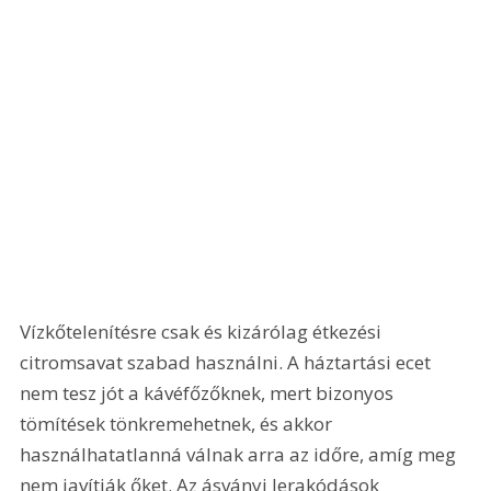
Vízkőtelenítésre csak és kizárólag étkezési 
citromsavat szabad használni. A háztartási ecet 
nem tesz jót a kávéfőzőknek, mert bizonyos 
tömítések tönkremehetnek, és akkor 
használhatatlanná válnak arra az időre, amíg meg 
nem javítják őket. Az ásványi lerakódások 