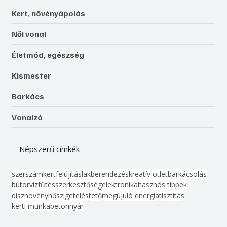
Kert, növényápolás
Női vonal
Életmód, egészség
Kismester
Barkács
Vonalzó
Népszerű címkék
szerszám
kert
felújítás
lakberendezés
kreatív ötlet
barkácsolás
bútor
víz
fűtés
szerkesztőség
elektronika
hasznos tippek
dísznövény
hőszigetelés
tető
megújuló energia
tisztítás
kerti munka
beton
nyár