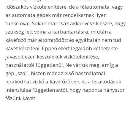
időszakos vízkőtelenítésre, de a félautomata, vagy 
az automata gépek már rendelkeznek ilyen 
funkcióval. Sokan már csak akkor veszik észre, hogy 
szükség lett volna a karbantartásra, miután a 
kávéfőző már eltömítődött és egyáltalán nem tud 
kávét készíteni. Éppen ezért legalább kéthetente 
javasolt ezen készülékek vízkőtelenítése, 
használattól függetlenül. Ne várjuk meg, amíg a 
gép „szól”, hiszen már az első használatnál 
lerakódhat vízkő a kávéfőzőben, és a lerakódások 
intenzitása független attól, hogy naponta hányszor 
főzünk kávét