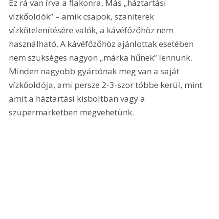
Ez rá van írva a flakonra. Más „háztartási 
vízkőoldók” – amik csapok, szaniterek 
vízkőtelenítésére valók, a kávéfőzőhöz nem 
használható. A kávéfőzőhöz ajánlottak esetében 
nem szükséges nagyon „márka hűnek” lennünk. 
Minden nagyobb gyártónak meg van a saját 
vízkőoldója, ami persze 2-3-szor többe kerül, mint 
amit a háztartási kisboltban vagy a 
szupermarketben megvehetünk.