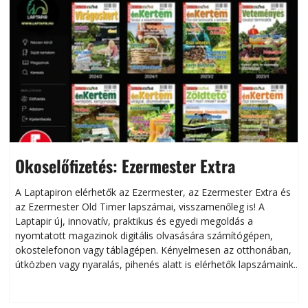
Okoselőfizetés: Ezermester Extra
A Laptapiron elérhetők az Ezermester, az Ezermester Extra és
az Ezermester Old Timer lapszámai, visszamenőleg is! A
Laptapir új, innovatív, praktikus és egyedi megoldás a
L
nyomtatott magazinok digitális olvasására számítógépen,
okostelefonon vagy táblagépen. Kényelmesen az otthonában,
útközben vagy nyaralás, pihenés alatt is elérhetők lapszámaink.
ú
Bárhol, bármikor, akár külföldön élve vagy dolgozva is
B
olvashatók az Ezermester lapszámai. A Laptapir kényelmes
megoldás, mert: – t