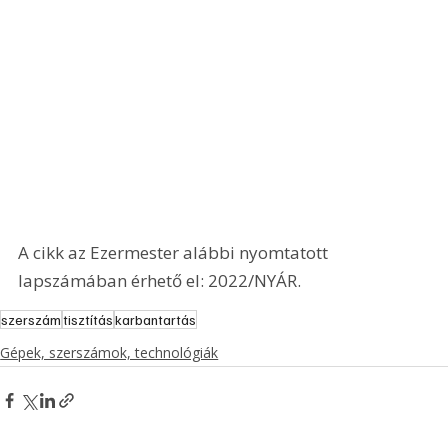
A cikk az Ezermester alábbi nyomtatott 
lapszámában érhető el: 2022/NYÁR.
szerszám
tisztítás
karbantartás
Gépek, szerszámok, technológiák