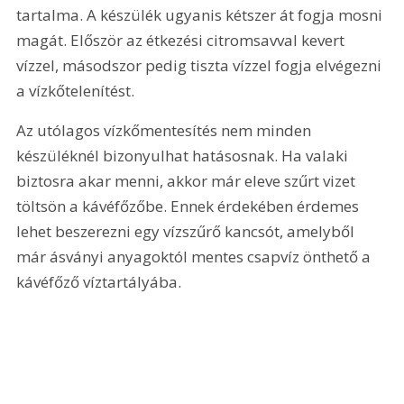
tartalma. A készülék ugyanis kétszer át fogja mosni 
magát. Először az étkezési citromsavval kevert 
vízzel, másodszor pedig tiszta vízzel fogja elvégezni 
a vízkőtelenítést.
Az utólagos vízkőmentesítés nem minden 
készüléknél bizonyulhat hatásosnak. Ha valaki 
biztosra akar menni, akkor már eleve szűrt vizet 
töltsön a kávéfőzőbe. Ennek érdekében érdemes 
lehet beszerezni egy vízszűrő kancsót, amelyből 
már ásványi anyagoktól mentes csapvíz önthető a 
kávéfőző víztartályába.