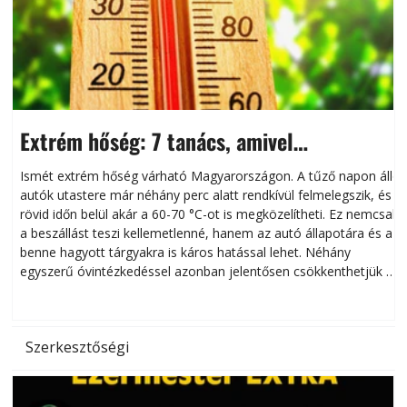
Extrém hőség: 7 tanács, amivel
megóvhatjuk autónkat a nyári károktól
Ismét extrém hőség várható Magyarországon. A tűző napon álló
autók utastere már néhány perc alatt rendkívül felmelegszik, és
rövid időn belül akár a 60-70 °C-ot is megközelítheti. Ez nemcsak
n
a beszállást teszi kellemetlenné, hanem az autó állapotára és a
benne hagyott tárgyakra is káros hatással lehet. Néhány
egyszerű óvintézkedéssel azonban jelentősen csökkenthetjük a
hőség káros hatásait.
l
Szerkesztőségi