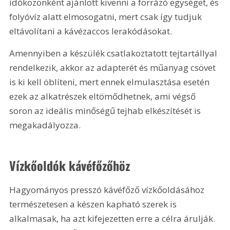
időközönként ajánlott kivenni a forrázó egységet, és 
folyóvíz alatt elmosogatni, mert csak így tudjuk 
eltávolítani a kávézaccos lerakódásokat.
Amennyiben a készülék csatlakoztatott tejtartállyal 
rendelkezik, akkor az adapterét és műanyag csövet 
is ki kell öblíteni, mert ennek elmulasztása esetén 
ezek az alkatrészek eltömődhetnek, ami végső 
soron az ideális minőségű tejhab elkészítését is 
megakadályozza.
Vízkőoldók kávéfőzőhöz
Hagyományos presszó kávéfőző vízkőoldásához 
természetesen a készen kapható szerek is 
alkalmasak, ha azt kifejezetten erre a célra árulják. 