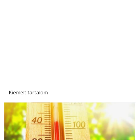
A varrógép és a varrás
Kiemelt tartalom