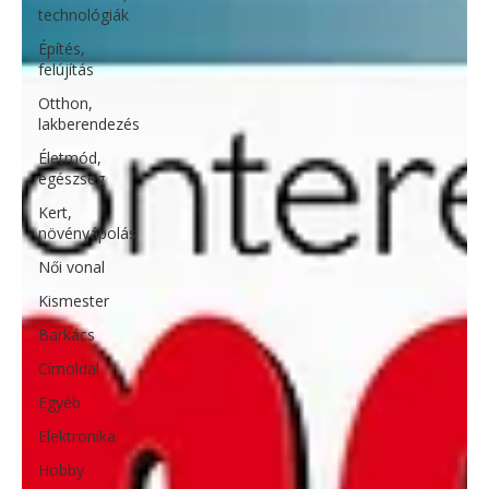
technológiák
Építés,
felújítás
Otthon,
lakberendezés
Életmód,
egészség
Kert,
növényápolás
Női vonal
Kismester
Barkács
Címoldal
Egyéb
Elektronika
Hobby