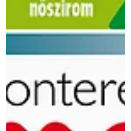
jún. 11.
1 perc olvasás
Címoldal
Ezermester 2026. júniusi lapszáma
Az Ezermester 2026. júniusi lapszáma megvásárolható az
újságárusoknál, a benzinkutakon és a hipermarketekben, valamint
előfizethető az ország valamennyi postahivatalában, a Posta
WEBSHOP-ban, vagy a www.laptapir.hu oldalon digitális olvasásra.
Nézd meg a tartalomjegyzéket!