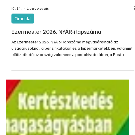
júl. 14.
1 perc olvasás
Címoldal
Ezermester 2026. NYÁR-i lapszáma
Az Ezermester 2026. NYÁR-i lapszáma megvásárolható az
újságárusoknál, a benzinkutakon és a hipermarketekben, valamint
előfizethető az ország valamennyi postahivatalában, a Posta
webshop-ban, vagy a www.laptapir.hu oldalon digitális olvasásra.
Nézd meg a tartalomjegyzéket!