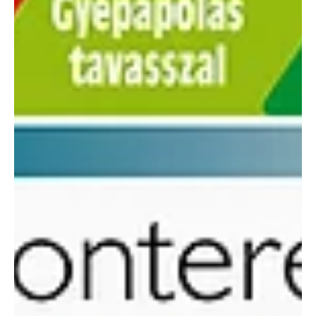
máj. 7.
1 perc olvasás
Címoldal
Ezermester 2026. májusi lapszáma
Keresse a Laptapir-on! A Laptapiron elérhetők az Ezermester és
az Ezermester Extra lapszámai visszamenőleg is! Praktikus és