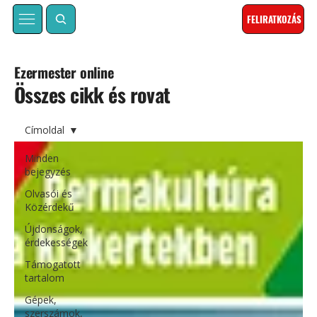
FELIRATKOZÁS
Ezermester online
Összes cikk és rovat
Címoldal
Minden
bejegyzés
Olvasói és
Közérdekű
Újdonságok,
érdekességek
Támogatott
tartalom
Gépek,
szerszámok,